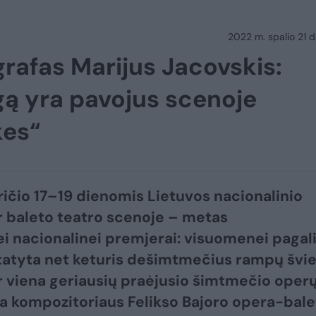
2022 m. spalio 21 d.
grafas Marijus Jacovskis:
gą yra pavojus scenoje
kes“
ričio 17–19 dienomis Lietuvos nacionalinio
r baleto teatro scenoje – metas
nei nacionalinei premjerai: visuomenei pagal
tatyta net keturis dešimtmečius rampų švi
ir viena geriausių praėjusio šimtmečio oper
 kompozitoriaus Felikso Bajoro opera-bale