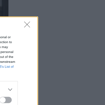
sonal or
ection to
ou may
 personal
out of the
 downstream
B’s List of