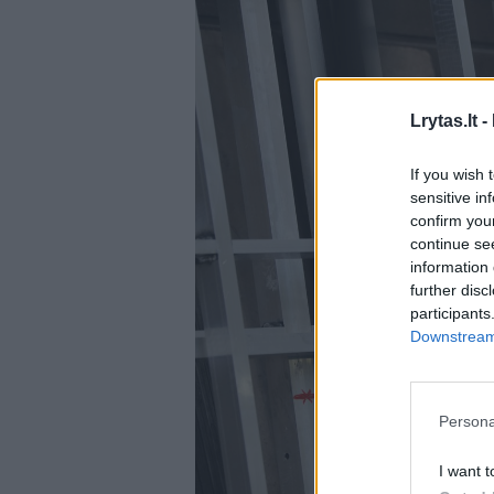
Lrytas.lt -
If you wish 
sensitive in
confirm you
continue se
information 
further disc
participants
Downstream 
Persona
I want t