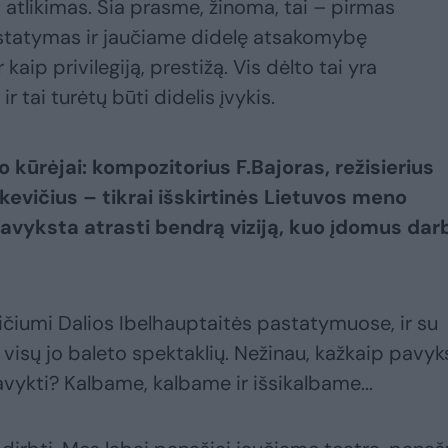
 atlikimas. Šia prasme, žinoma, tai – pirmas
pastatymas ir jaučiame didelę atsakomybę
 kaip privilegiją, prestižą. Vis dėlto tai yra
 tai turėtų būti didelis įvykis.
o kūrėjai: kompozitorius F.Bajoras, režisierius
kevičius – tikrai išskirtinės Lietuvos meno
avyksta atrasti bendrą viziją, kuo įdomus dar
vičiumi Dalios Ibelhauptaitės pastatymuose, ir su
visų jo baleto spektaklių. Nežinau, kažkaip pavyk
avykti? Kalbame, kalbame ir išsikalbame...