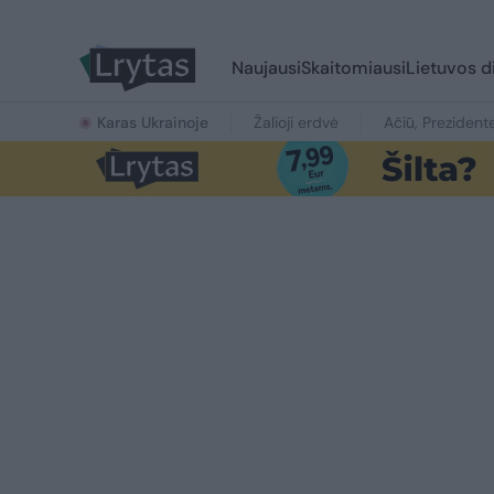
Naujausi
Skaitomiausi
Lietuvos d
Karas Ukrainoje
Žalioji erdvė
Ačiū, Prezident