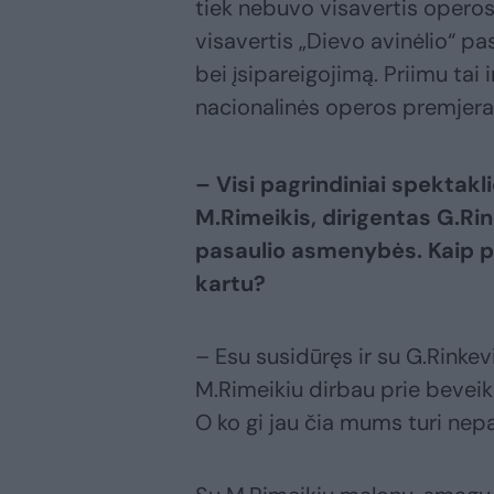
tiek nebuvo visavertis operos
visavertis „Dievo avinėlio“ 
bei įsipareigojimą. Priimu tai ir
nacionalinės operos premjera ir
– Visi pagrindiniai spektakli
M.Rimeikis, dirigentas G.Rin
pasaulio asmenybės. Kaip p
kartu?
– Esu susidūręs ir su G.Rinke
M.Rimeikiu dirbau prie beveik 
O ko gi jau čia mums turi nep