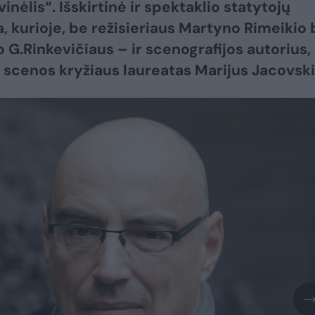
inėlis“. Išskirtinė ir spektaklio statytojų
 kurioje, be režisieriaus Martyno Rimeikio 
o G.Rinkevičiaus – ir scenografijos autorius,
 scenos kryžiaus laureatas Marijus Jacovski