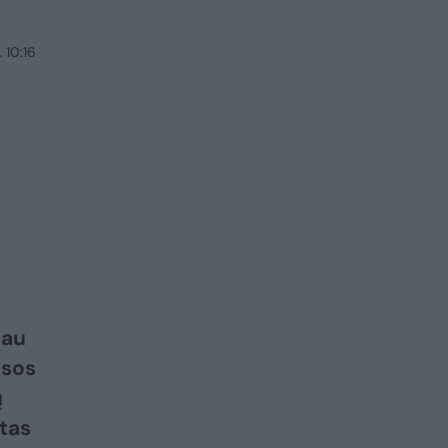
 10:16
iau
esos
ų
tas