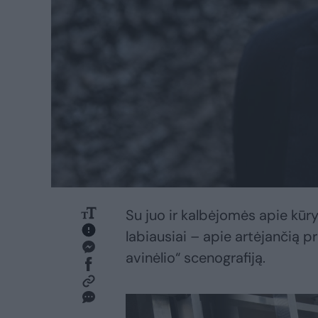
Su juo ir kalbėjomės apie kūry
labiausiai – apie artėjančią p
avinėlio“ scenografiją.