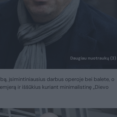
Daugiau nuotraukų (3)
bą, įsimintiniausius darbus operoje bei balete, o
remjerą ir iššūkius kuriant minimalistinę „Dievo