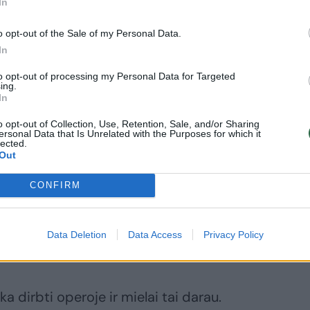
In
vinėlio“ premjerinio spektaklio scenografiją.
o opt-out of the Sale of my Personal Data.
In
to opt-out of processing my Personal Data for Targeted
ing.
e erdvėje – dirbtuvėse. Būtent čia tikriausiai 
In
 sumanymų?
o opt-out of Collection, Use, Retention, Sale, and/or Sharing
ersonal Data that Is Unrelated with the Purposes for which it
lected.
Out
 kilti ir grybaujant. Ši vieta – labiau idėjoms įkūnyti
o laiko praleidžiama čia.
CONFIRM
mos teatrais, nemažai scenografijų sukūrėte i
Data Deletion
Data Access
Privacy Policy
ūsų santykis su operos žanru?
a dirbti operoje ir mielai tai darau.