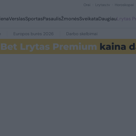
Orai
Lrytas.tv
Horoskopai
iena
Verslas
Sportas
Pasaulis
Žmonės
Sveikata
Daugiau
Lrytas 
e
Europos burės 2026
Darbo skelbimai