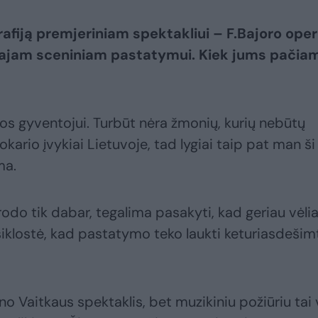
afiją premjeriniam spektakliui – F.Bajoro ope
rmajam sceniniam pastatymui. Kiek jums pačia
vos gyventojui. Turbūt nėra žmonių, kurių nebūtų
kario įvykiai Lietuvoje, tad lygiai taip pat man ši
ma.
odo tik dabar, tegalima pasakyti, kad geriau vėli
siklostė, kad pastatymo teko laukti keturiasdešim
o Vaitkaus spektaklis, bet muzikiniu požiūriu tai 