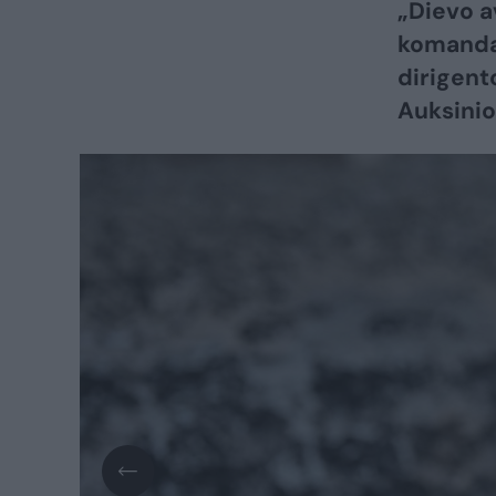
„Dievo av
komanda,
dirigent
Auksinio