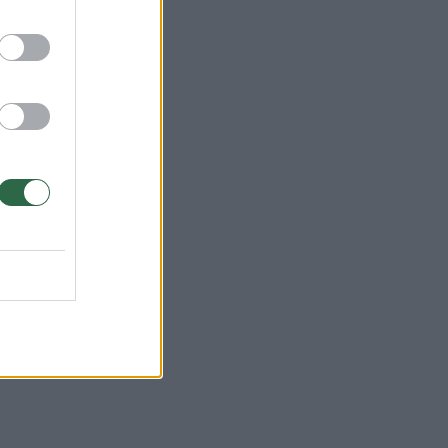
ir
.
r