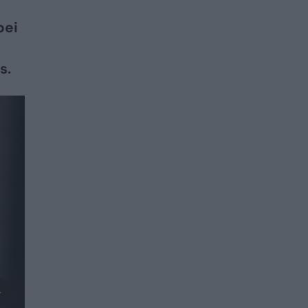
bei
s.