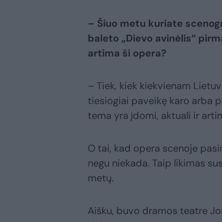
– Šiuo metu kuriate scenogr
baleto „Dievo avinėlis“ pi
artima ši opera?
– Tiek, kiek kiekvienam Lietu
tiesiogiai paveikę karo arba po
tema yra įdomi, aktuali ir arti
O tai, kad opera scenoje pasir
negu niekada. Taip likimas su
metų.
Aišku, buvo dramos teatre Jon