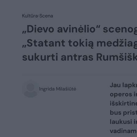
Kultūra
Scena
„Dievo avinėlio“ sceno
„Statant tokią medžia
sukurti antras Rumšiš
Jau lapk
Ingrida Milašiūtė
operos i
išskirti
bus pris
laukusi 
vadinama