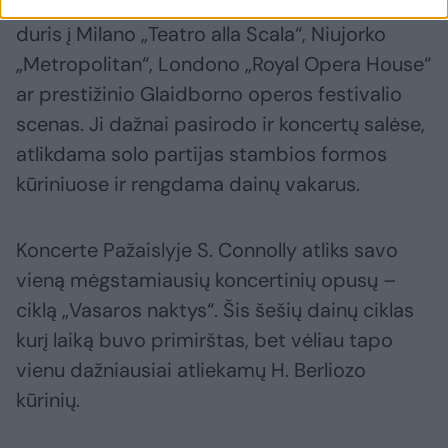
muzikos interpretacijomis, atvėrusiomis jai
duris į Milano „Teatro alla Scala“, Niujorko
„Metropolitan“, Londono „Royal Opera House“
ar prestižinio Glaidborno operos festivalio
scenas. Ji dažnai pasirodo ir koncertų salėse,
atlikdama solo partijas stambios formos
kūriniuose ir rengdama dainų vakarus.
Koncerte Pažaislyje S. Connolly atliks savo
vieną mėgstamiausių koncertinių opusų –
ciklą „Vasaros naktys“. Šis šešių dainų ciklas
kurį laiką buvo primirštas, bet vėliau tapo
vienu dažniausiai atliekamų H. Berliozo
kūrinių.