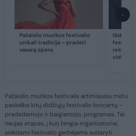
→
Pažaislio muzikos festivalio
Išskirtin
unikali tradicija – pradėti
festivali
vasarą opera
rečitalyj
vidinę k
Pažaislio muzikos festivalis artimiausiu metu
paskelbs kitų didžiųjų festivalio koncertų –
pradedamojo ir baigiamojo, programas. Tai
naujas etapas, į kurį žengia organizatoriai,
siekdami festivalio gerbėjams sudaryti