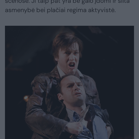
scenose. Ji taip pat yra be galo įdomi ir šilta
asmenybė bei plačiai regima aktyvistė.