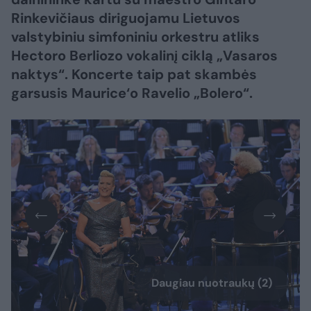
Rinkevičiaus diriguojamu Lietuvos
valstybiniu simfoniniu orkestru atliks
Hectoro Berliozo vokalinį ciklą „Vasaros
naktys“. Koncerte taip pat skambės
garsusis Maurice‘o Ravelio „Bolero“.
Daugiau nuotraukų (2)