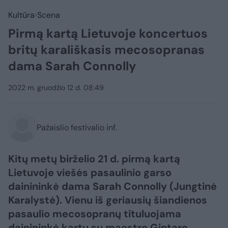
Kultūra
Scena
Pirmą kartą Lietuvoje koncertuos
britų karališkasis mecosopranas
dama Sarah Connolly
2022 m. gruodžio 12 d. 08:49
Pažaislio festivalio inf.
Kitų metų birželio 21 d. pirmą kartą
Lietuvoje viešės pasaulinio garso
dainininkė dama Sarah Connolly (Jungtinė
Karalystė). Vienu iš geriausių šiandienos
pasaulio mecosopranų tituluojama
dainininkė kartu su maestro Gintaro