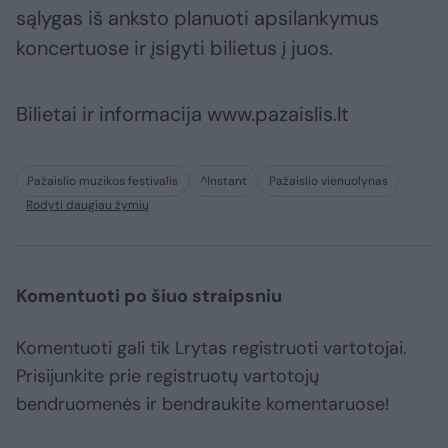
sąlygas iš anksto planuoti apsilankymus
koncertuose ir įsigyti bilietus į juos.
Bilietai ir informacija www.pazaislis.lt
Pažaislio muzikos festivalis
^Instant
Pažaislio vienuolynas
Rodyti daugiau žymių
Komentuoti po šiuo straipsniu
Komentuoti gali tik Lrytas registruoti vartotojai.
Prisijunkite prie registruotų vartotojų
bendruomenės ir bendraukite komentaruose!