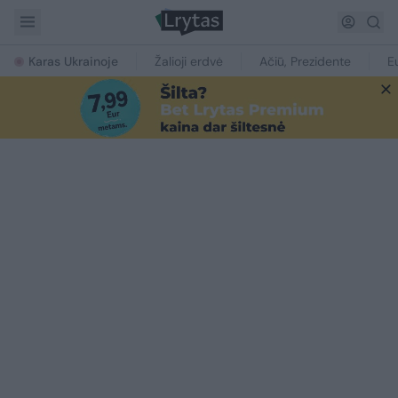
Karas Ukrainoje
Žalioji erdvė
Ačiū, Prezidente
E