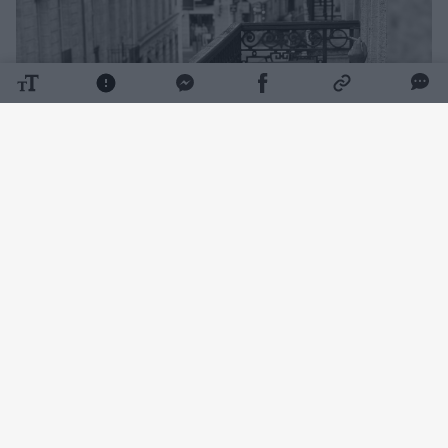
Daugiau nuotraukų (2)
Nuotrauka „Ryto pažadas“ pateko į konkurso
„Monochromatic Awards 2026“ finalą. Rugsėjį
ji bus publikuota specialiame žurnalo albume,
į kurį įtraukiami geriausi konkurso darbai.