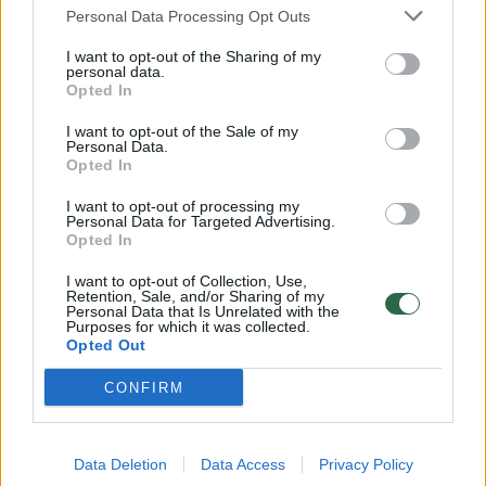
Personal Data Processing Opt Outs
kurie, šaliai išstojus iš ES, gali patirti tam tikrą
atskirtį, apribosiančią jų galimybes rodyti
I want to opt-out of the Sharing of my
personal data.
savo talentus Europos ir pasaulio scenose.
Opted In
I want to opt-out of the Sale of my
Personal Data.
Šiuo metu solistė intensyviai rūpinasi Anglijos
Opted In
nacionalinės operos, kuriai stipriai
I want to opt-out of processing my
sumažintas finansavimas, išsaugojimu.
Personal Data for Targeted Advertising.
Opted In
„Nesuklysiu sakydamas, kad ji išties pelnytai
I want to opt-out of Collection, Use,
gavo damos titulą, suteiktą pačios Jungtinės
Retention, Sale, and/or Sharing of my
Personal Data that Is Unrelated with the
Karalystės karalienės Elžbietos II“, – apie S.
Purposes for which it was collected.
Opted Out
Connolly indėlį į Britanijos kultūrą kalbėjo E.
Montvidas.
CONFIRM
Pasaulinę šlovę dainininkė pelnė baroko
Data Deletion
Data Access
Privacy Policy