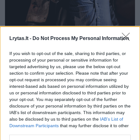
Lrytas.lt -
Do Not Process My Personal Information
If you wish to opt-out of the sale, sharing to third parties, or
processing of your personal or sensitive information for
Daugiau nuotraukų (2)
targeted advertising by us, please use the below opt-out
section to confirm your selection. Please note that after your
opt-out request is processed you may continue seeing
S. Connolly ir E. Montvidas operoje „Kapulečiai ir
interest-based ads based on personal information utilized by
Montekiai“.
us or personal information disclosed to third parties prior to
Opera North nuotr.
your opt-out. You may separately opt-out of the further
disclosure of your personal information by third parties on the
IAB’s list of downstream participants. This information may
Autoritetinga menininkė garsiai pasisakė
also be disclosed by us to third parties on the
IAB’s List of
Downstream Participants
that may further disclose it to other
„Brexit“ tema, įvardydama šio proceso
third parties.
grėsmes Britanijos jauniesiems atlikėjams,