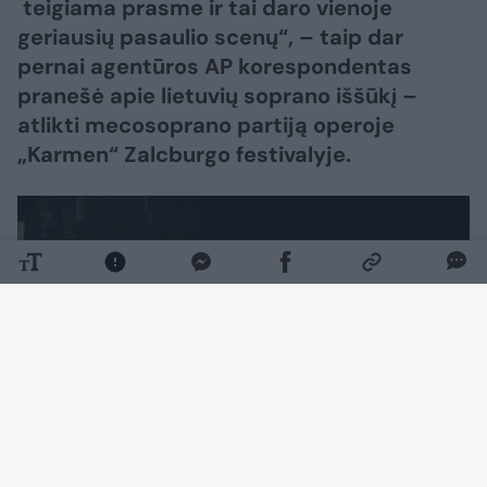
teigiama prasme ir tai daro vienoje
geriausių pasaulio scenų“, – taip dar
pernai agentūros AP korespondentas
pranešė apie lietuvių soprano iššūkį –
atlikti mecosoprano partiją operoje
„Karmen“ Zalcburgo festivalyje.
Daugiau nuotraukų (7)