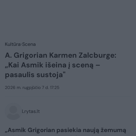
Kultūra
Scena
A. Grigorian Karmen Zalcburge:
„Kai Asmik išeina į sceną –
pasaulis sustoja"
2026 m. rugpjūčio 7 d. 17:25
Lrytas.lt
„Asmik Grigorian pasiekia naują žemumą