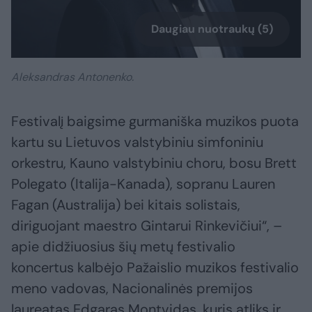
Daugiau nuotraukų (5)
Aleksandras Antonenko.
Festivalį baigsime gurmaniška muzikos puota
kartu su Lietuvos valstybiniu simfoniniu
orkestru, Kauno valstybiniu choru, bosu Brett
Polegato (Italija-Kanada), sopranu Lauren
Fagan (Australija) bei kitais solistais,
diriguojant maestro Gintarui Rinkevičiui“, –
apie didžiuosius šių metų festivalio
koncertus kalbėjo Pažaislio muzikos festivalio
meno vadovas, Nacionalinės premijos
laureatas Edgaras Montvidas, kuris atliks ir