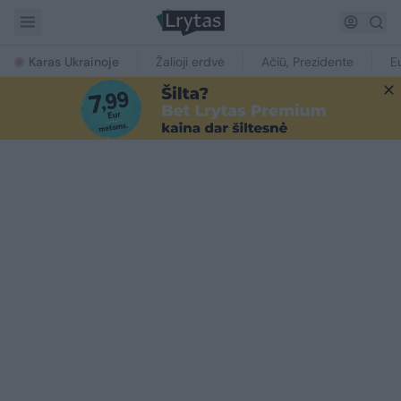
Karas Ukrainoje
Žalioji erdvė
Ačiū, Prezidente
E