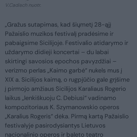
V.Cadisch nuotr.
„Gražus sutapimas, kad šiųmetį 28-ąjį
Pažaislio muzikos festivalį pradėsime ir
pabaigsime Sicilijoje. Festivalio atidarymo ir
uždarymo didieji koncertai – du labai
skirtingi savosios epochos pavyzdžiai –
verizmo perlas „Kaimo garbė“ nukels mus į
XIX a. Sicilijos kaimą, o rugpjūčio gale grįšime
į pirmojo amžiaus Sicilijos Karaliaus Rogerio
laikus „lenkiškuoju C. Debiusi“ vadinamo
kompozitoriaus K. Szymanowskio operos
„Karalius Rogeris“ dėka. Pirmą kartą Pažaislio
festivalyje pasirodysiantys Lietuvos
nacionalinio operos ir baleto teatro