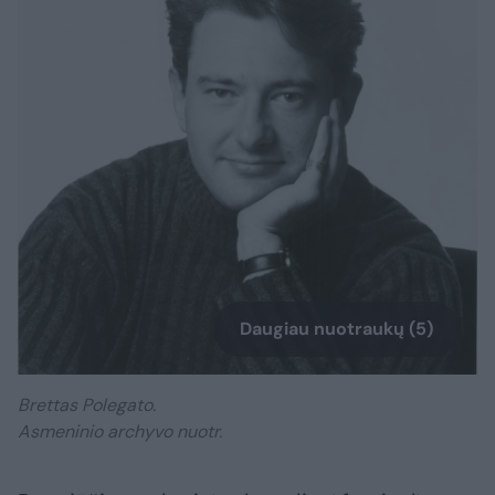
Daugiau nuotraukų (5)
Brettas Polegato.
Asmeninio archyvo nuotr.