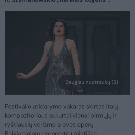
Daugiau nuotraukų (5)
Festivalio atidarymo vakaras skirtas italų
kompozitoriaus sukurtai vienai pirmųjų ir
ryškiausių verizmo srovės operų.
Baigiamajame koncerte į mistišką