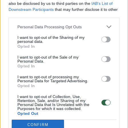
also be disclosed by us to third parties on the
IAB’s List of
Downstream Participants
that may further disclose it to other
third parties.
Personal Data Processing Opt Outs
→
I want to opt-out of the Sharing of my
personal data.
Opted In
Aurelijus Liškauskas:
Tarptaut
I want to opt-out of the Sale of my
Personal Data.
„Klaipėdoje statomi
pelniusi 
Opted In
„Kaktusai“ – didžiulis mūsų
karalien
baleto trupės įvertinimas“
I want to opt-out of processing my
Personal Data for Targeted Advertising.
Opted In
I want to opt-out of Collection, Use,
Retention, Sale, and/or Sharing of my
Personal Data that Is Unrelated with the
Purposes for which it was collected.
Daugelis žinovų šią operą vadina didžiuliu
Opted Out
atradimu ir nepakankamai įvertintu kūriniu,
CONFIRM