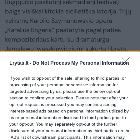
Rugpjūčio paskutinį sekmadienį festivalį
baigs visiškai kitokia sicilietiška istorija. Trijų
veiksmų Karolio Szymanowskio opera
„Karalius Rogeris“ pastatyta pagal paties
kompozitoriaus kartu su dramaturgu
Jarosławu Iwaszkiewicziumi sukurtą libretą.
Operos pasaulinė premjera įvyko 1926 m.
Lrytas.lt -
Do Not Process My Personal Information
Viduramžių Sicilija, tapusi veiksmo vieta,
sujungia asketišką ankstyvosios
If you wish to opt-out of the sale, sharing to third parties, or
krikščionybės atmosferą su spalvingu ir
processing of your personal or sensitive information for
targeted advertising by us, please use the below opt-out
paslaptingu bizantiškosios kultūros pasauliu.
section to confirm your selection. Please note that after your
opt-out request is processed you may continue seeing
interest-based ads based on personal information utilized by
us or personal information disclosed to third parties prior to
Susiję straipsniai
your opt-out. You may separately opt-out of the further
disclosure of your personal information by third parties on the
IAB’s list of downstream participants. This information may