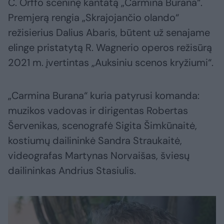
C. Orffo sceninę kantatą „Carmina Burana“.
Premjerą rengia „Skrajojančio olando“
režisierius Dalius Abaris, būtent už senajame
elinge pristatytą R. Wagnerio operos režisūrą
2021 m. įvertintas „Auksiniu scenos kryžiumi“.
„Carmina Burana“ kuria patyrusi komanda:
muzikos vadovas ir dirigentas Robertas
Šervenikas, scenografė Sigita Šimkūnaitė,
kostiumų dailininkė Sandra Straukaitė,
videografas Martynas Norvaišas, šviesų
dailininkas Andrius Stasiulis.