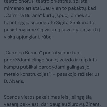
teatro chorus, teatro orkestras, solistai,
mimanso artistai. Jau vien to pakaktų, kad
„Carmina Burana“ kurtų įspūdį, o mes su
talentingąja scenografe Sigita Šimkūnaite
pasistengsime šią visumą suvaldyti ir įvilkti į
viską apjungiantį rūbą.
„Carmina Burana“ pristatysime tarsi
pabrėždami elingo šoninį vaizdą ir taip kitu
kampu publikai parodydami galingas jo
metalo konstrukcijas“, – pasakojo režisierius
D. Abaris.
Scenos vietos pakeitimas leis į elingą šią
vasarą pakviesti dar daugiau žiūrovų. Žinant,