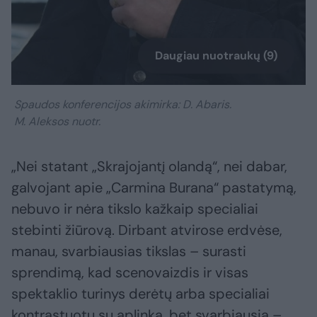
Daugiau nuotraukų (9)
Spaudos konferencijos akimirka: D. Abaris.
M. Aleksos nuotr.
„Nei statant „Skrajojantį olandą“, nei dabar,
galvojant apie „Carmina Burana“ pastatymą,
nebuvo ir nėra tikslo kažkaip specialiai
stebinti žiūrovą. Dirbant atvirose erdvėse,
manau, svarbiausias tikslas – surasti
sprendimą, kad scenovaizdis ir visas
spektaklio turinys derėtų arba specialiai
kontrastuotų su aplinka, bet svarbiausia –