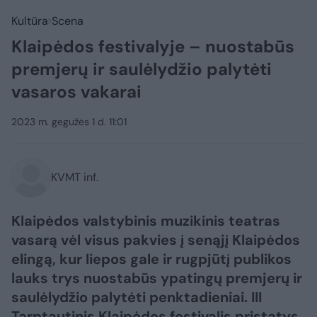
Kultūra
Scena
Klaipėdos festivalyje – nuostabūs
premjerų ir saulėlydžio palytėti
vasaros vakarai
2023 m. gegužės 1 d. 11:01
KVMT inf.
Klaipėdos valstybinis muzikinis teatras
vasarą vėl visus pakvies į senąjį Klaipėdos
elingą, kur liepos gale ir rugpjūtį publikos
lauks trys nuostabūs ypatingų premjerų ir
saulėlydžio palytėti penktadieniai. III
Tarptautinis Klaipėdos festivalis pristatys