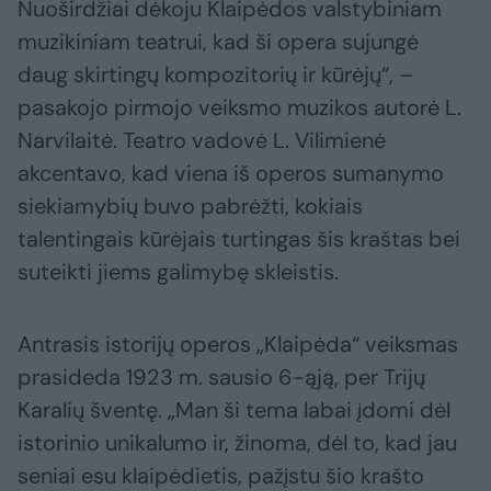
Nuoširdžiai dėkoju Klaipėdos valstybiniam
muzikiniam teatrui, kad ši opera sujungė
daug skirtingų kompozitorių ir kūrėjų“, –
pasakojo pirmojo veiksmo muzikos autorė L.
Narvilaitė. Teatro vadovė L. Vilimienė
akcentavo, kad viena iš operos sumanymo
siekiamybių buvo pabrėžti, kokiais
talentingais kūrėjais turtingas šis kraštas bei
suteikti jiems galimybę skleistis.
Antrasis istorijų operos „Klaipėda“ veiksmas
prasideda 1923 m. sausio 6-ąją, per Trijų
Karalių šventę. „Man ši tema labai įdomi dėl
istorinio unikalumo ir, žinoma, dėl to, kad jau
seniai esu klaipėdietis, pažįstu šio krašto