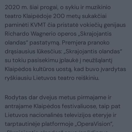
2020 m. šiai progai, o sykiu ir muzikinio
teatro Klaipėdoje 200 metų sukakčiai
paminėti KVMT čia pristatė vokiečių genijaus
Richardo Wagnerio operos „Skrajojantis
olandas“ pastatymą. Premjera pranoko
drąsiausius lūkesčius: „Skrajojantis olandas“
su tokiu pasisekimu įplaukė į neužšąlantį
Klaipėdos kultūros uostą, kad buvo įvardytas
ryškiausiu Lietuvos teatro reiškiniu.
Rodytas dar dvejus metus pirmajame ir
antrajame Klaipėdos festivaliuose, taip pat
Lietuvos nacionalinės televizijos eteryje ir
tarptautinėje platformoje „OperaVision“,