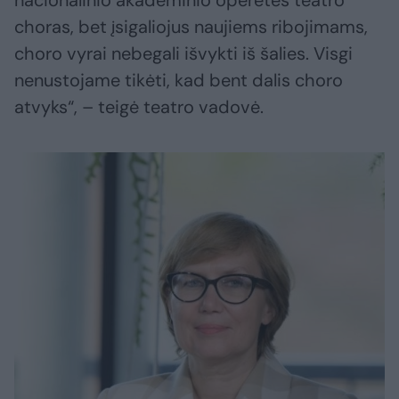
nacionalinio akademinio operetės teatro
choras, bet įsigaliojus naujiems ribojimams,
choro vyrai nebegali išvykti iš šalies. Visgi
nenustojame tikėti, kad bent dalis choro
atvyks“, – teigė teatro vadovė.