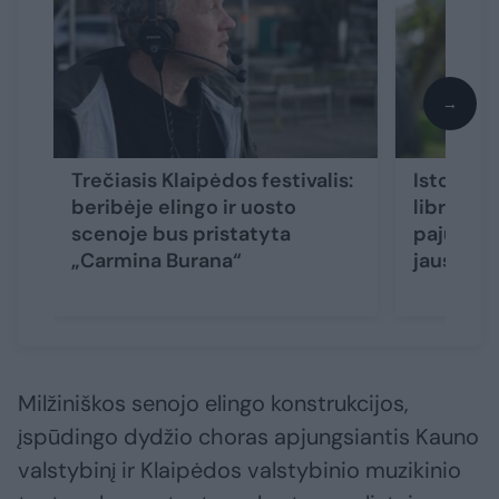
→
Trečiasis Klaipėdos festivalis:
Istorijų 
beribėje elingo ir uosto
libretini
scenoje bus pristatyta
pajūris k
„Carmina Burana“
jausmą
Milžiniškos senojo elingo konstrukcijos,
įspūdingo dydžio choras apjungsiantis Kauno
valstybinį ir Klaipėdos valstybinio muzikinio