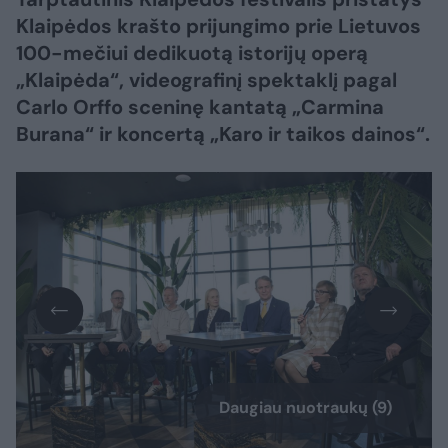
Klaipėdos krašto prijungimo prie Lietuvos
100-mečiui dedikuotą istorijų operą
„Klaipėda“, videografinį spektaklį pagal
Carlo Orffo sceninę kantatą „Carmina
Burana“ ir koncertą „Karo ir taikos dainos“.
Daugiau nuotraukų (9)