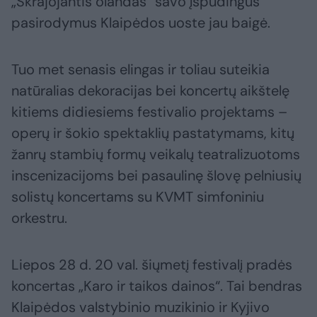
„Skrajojantis olandas“ savo įspūdingus
pasirodymus Klaipėdos uoste jau baigė.
Tuo met senasis elingas ir toliau suteikia
natūralias dekoracijas bei koncertų aikštelę
kitiems didiesiems festivalio projektams –
operų ir šokio spektaklių pastatymams, kitų
žanrų stambių formų veikalų teatralizuotoms
inscenizacijoms bei pasaulinę šlovę pelniusių
solistų koncertams su KVMT simfoniniu
orkestru.
Liepos 28 d. 20 val. šiųmetį festivalį pradės
koncertas „Karo ir taikos dainos“. Tai bendras
Klaipėdos valstybinio muzikinio ir Kyjivo