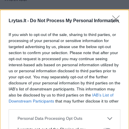
Pirmajame istorijų operos „Klaipėda“ veiksme
Lrytas.lt -
Do Not Process My Personal Information
susipažinsime su pirmais septyniais iš
gausaus kūrinio veikėjų būrio. Tarp jų – tokios
If you wish to opt-out of the sale, sharing to third parties, or
processing of your personal or sensitive information for
žinomos Mažosios Lietuvos istorinės
targeted advertising by us, please use the below opt-out
asmenybės kaip spaustuvininkas Martynas
section to confirm your selection. Please note that after your
opt-out request is processed you may continue seeing
Jankus ir jo duktė, evangelikų kunigas Vilius
interest-based ads based on personal information utilized by
Gaigalaitis, iš Didžiosios Lietuvos atvykęs
us or personal information disclosed to third parties prior to
your opt-out. You may separately opt-out of the further
buvęs knygnešys, žvalgybininkas Jonas
disclosure of your personal information by third parties on the
Polovinskas-Budrys, rašytoja Ėvė Simonait
IAB’s list of downstream participants. This information may
(Ieva Simonaitytė).
also be disclosed by us to third parties on the
IAB’s List of
Downstream Participants
that may further disclose it to other
third parties.
Veiksmo pabaigoje įtvirtinamas tikslas –
Personal Data Processing Opt Outs
Mažosios Lietuvos susijungimas su Didžiąja