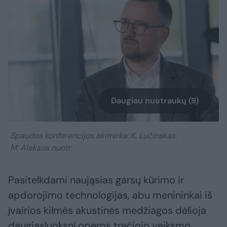
Daugiau nuotraukų (9)
Spaudos konferencijos akimirka: K. Lučinskas.
M. Aleksos nuotr.
Pasitelkdami naująsias garsų kūrimo ir
apdorojimo technologijas, abu menininkai iš
įvairios kilmės akustinės medžiagos dėlioja
daugiasluoksnį operos trečiojo veiksmo