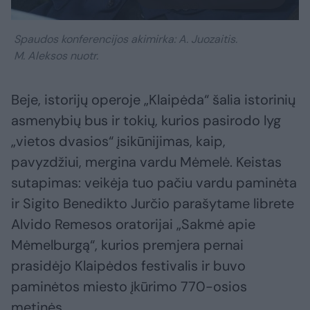
Spaudos konferencijos akimirka: A. Juozaitis.
M. Aleksos nuotr.
Beje, istorijų operoje „Klaipėda“ šalia istorinių
asmenybių bus ir tokių, kurios pasirodo lyg
„vietos dvasios“ įsikūnijimas, kaip,
pavyzdžiui, mergina vardu Mėmelė. Keistas
sutapimas: veikėja tuo pačiu vardu paminėta
ir Sigito Benedikto Jurčio parašytame librete
Alvido Remesos oratorijai „Sakmė apie
Mėmelburgą“, kurios premjera pernai
prasidėjo Klaipėdos festivalis ir buvo
paminėtos miesto įkūrimo 770-osios
metinės.