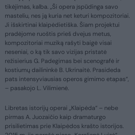
tikėjimas, kalba. „Ši opera įspūdinga savo
masteliu, nes ją kuria net keturi kompozitoriai.
Ji išskirtinai klaipėdietiška. Šiam projektui
pradėjome ruoštis prieš dvejus metus,
kompozitoriai muziką rašyti baigė visai
neseniai, o ką tik savo vizijas pristatė
režisierius G. Padegimas bei scenografė ir
kostiumų dailininkė B. Ukrinaitė. Prasideda
pats intensyviausias operos gimimo etapas“,
– pasakojo L. Vilimienė.
Libretas istorijų operai „Klaipėda“ – nebe
pirmas A. Juozaičio kaip dramaturgo
prisilietimas prie Klaipėdos krašto istorijos.