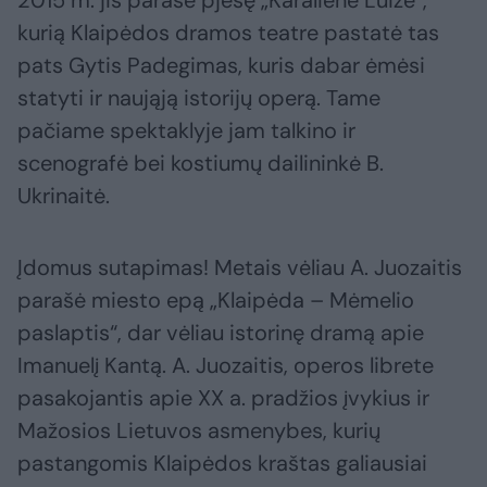
2015 m. jis parašė pjesę „Karalienė Luizė“,
kurią Klaipėdos dramos teatre pastatė tas
pats Gytis Padegimas, kuris dabar ėmėsi
statyti ir naująją istorijų operą. Tame
pačiame spektaklyje jam talkino ir
scenografė bei kostiumų dailininkė B.
Ukrinaitė.
Įdomus sutapimas! Metais vėliau A. Juozaitis
parašė miesto epą „Klaipėda – Mėmelio
paslaptis“, dar vėliau istorinę dramą apie
Imanuelį Kantą. A. Juozaitis, operos librete
pasakojantis apie XX a. pradžios įvykius ir
Mažosios Lietuvos asmenybes, kurių
pastangomis Klaipėdos kraštas galiausiai