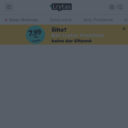
Karas Ukrainoje
Žalioji erdvė
Ačiū, Prezidente
E