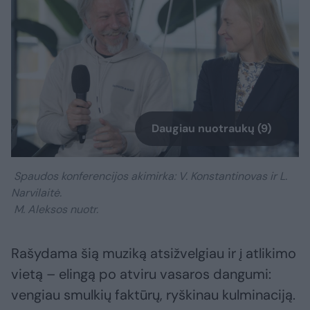
Daugiau nuotraukų (9)
Spaudos konferencijos akimirka: V. Konstantinovas ir L.
Narvilaitė.
M. Aleksos nuotr.
Rašydama šią muziką atsižvelgiau ir į atlikimo
vietą – elingą po atviru vasaros dangumi:
vengiau smulkių faktūrų, ryškinau kulminaciją.