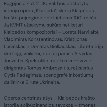
Rugpjūčio 4 d. 21.30 val. bus pristatyta
istorijų opera „Klaipėda“, skirta Klaipėdos
krašto prijungimo prie Lietuvos 100-mečiui.
Ją KVMT užsakymu sukūrė net keturi
Klaipėdos kompozitoriai – Loreta Narvilaitė,
Vladimiras Konstantinovas, Kristijonas
Lučinskas ir Donatas Bielkauskas. Libretą trijų
skirtingų veiksmų operai parašė Arvydas
Juozaitis. Spektaklio muzikos vadovas ir
dirigentas Tomas Ambrozaitis, režisierius
Gytis Padegimas, scenografė ir kostiumų
dailininkė Birutė Ukrinaitė.
Operos centrinės ašys – Klaipėdos krašto
istoriją apibūdinančios sąvokos – žmonės,