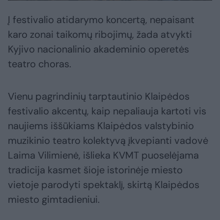
Į festivalio atidarymo koncertą, nepaisant
karo zonai taikomų ribojimų, žada atvykti
Kyjivo nacionalinio akademinio operetės
teatro choras.
Vienu pagrindinių tarptautinio Klaipėdos
festivalio akcentų, kaip nepaliauja kartoti vis
naujiems iššūkiams Klaipėdos valstybinio
muzikinio teatro kolektyvą įkvepianti vadovė
Laima Vilimienė, išlieka KVMT puoselėjama
tradicija kasmet šioje istorinėje miesto
vietoje parodyti spektaklį, skirtą Klaipėdos
miesto gimtadieniui.