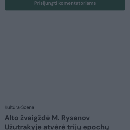
Prisijungti komentatoriams
Kultūra
Scena
Alto žvaigždė M. Rysanov
Užutrakyje atvėrė trijų epochų