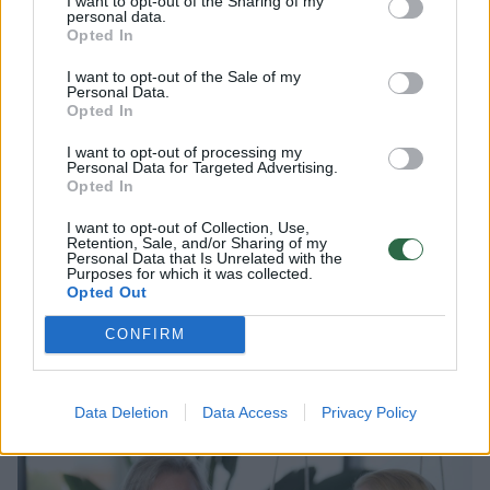
I want to opt-out of the Sharing of my
Lietuva. Visa tai vyksta 1922 metų šv. Kalėdų
personal data.
Opted In
išvakarėse, Mažosios Lietuvos kaime.
I want to opt-out of the Sale of my
Personal Data.
Opted In
„Visi laukia šventės, tad muzika daugiausia
šviesi, mažorinė, viltinga. Esu labai dėkinga
I want to opt-out of processing my
Personal Data for Targeted Advertising.
likimui, kad man jis skyrė rašyti muziką
Opted In
būtent pirmam veiksmui. Juk būtent čia kyla
I want to opt-out of Collection, Use,
pasiryžimas kovoti. Daug nuorodų kūrybai
Retention, Sale, and/or Sharing of my
Personal Data that Is Unrelated with the
Purposes for which it was collected.
radau librete, tad čia išgirsite ir garsios
Opted Out
giesmės „Dieve arčiau tavęs“, Mažosios
CONFIRM
Lietuvos liaudies dainų fragmentus, o visa tai
atlieps vieną iš operos temų – religiją.
Data Deletion
Data Access
Privacy Policy