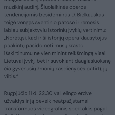
muzikinį audinį. Šiuolaikinės operos
tendencijomis besidomintis D. Bielkauskas
teigė vengęs šventinio patoso ir rėmęsis
labiau subjektyviu istorinių įvykių vertinimu:
„Norėtųsi, kad ir ši istorijų opera klausytojus
paakintų pasidomėti mūsų krašto
išskirtinumu ne vien minint reikšmingą visai
Lietuvai įvykį, bet ir suvokiant daugiasluoksnę
čia gyvenusių žmonių kasdienybės patirtį, jų
viltis.“
Rugpjūčio 11 d. 22.30 val. elingo erdvę
užvaldys ir ją beveik neatpažįstamai
transformuos videografinis spektaklis pagal