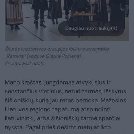
Daugiau nuotraukų (4)
Šilutės kraštotyros draugijos folkloro ansamblio
„Ramytė“ (vadovė Giedrė Pocienė).
Prokadras.lt nuotr.
Mano kraštas, jungdamas atvykusius ir
senstančius vietinius, neturi tarmės, išskyrus
šišioniškių, kurią jau retas bemoka. Mažosios
Lietuvos regiono tapatumą atspindinti
lietuvininkų arba šišioniškių tarmė sparčiai
nyksta. Pagal prieš dešimt metų atlikto