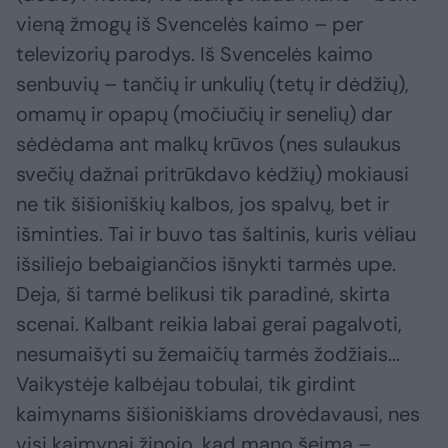
vieną žmogų iš Svencelės kaimo – per
televizorių parodys. Iš Svencelės kaimo
senbuvių – tančių ir unkulių (tetų ir dėdžių),
omamų ir opapų (močiučių ir senelių) dar
sėdėdama ant malkų krūvos (nes sulaukus
svečių dažnai pritrūkdavo kėdžių) mokiausi
ne tik šišioniškių kalbos, jos spalvų, bet ir
išminties. Tai ir buvo tas šaltinis, kuris vėliau
išsiliejo bebaigiančios išnykti tarmės upe.
Deja, ši tarmė belikusi tik paradinė, skirta
scenai. Kalbant reikia labai gerai pagalvoti,
nesumaišyti su žemaičių tarmės žodžiais...
Vaikystėje kalbėjau tobulai, tik girdint
kaimynams šišioniškiams drovėdavausi, nes
visi kaimynai žinojo, kad mano šeima –