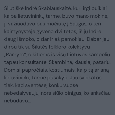
Šilutiškė Indrė Skablauskaitė, kuri irgi puikiai
kalba lietuvininkų tarme, buvo mano mokinė,
ji važiuodavo pas močiutę į Saugas, o ten
kaimynystėje gyveno dvi tetos, iš jų Indrė
daug išmoko, o dar ir aš pamokiau. Dabar jau
dirbu tik su Šilutės folkloro kolektyvu
„Ramytė“, o kitiems iš visų Lietuvos kampelių
tapau konsultante. Skambina, klausia, patariu.
Domisi papročiais, kostiumais, kaip tą ar aną
lietuvininkų tarme pasakyti. Jau sveikatos
tiek, kad šventėse, konkursuose
nebedalyvauju, nors siūlo pinigus, ko anksčiau
nebūdavo…