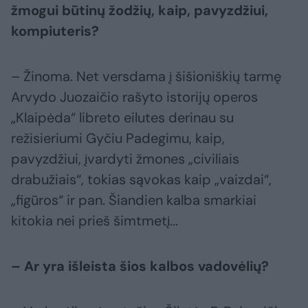
žmogui būtinų žodžių, kaip, pavyzdžiui,
kompiuteris?
– Žinoma. Net versdama į šišioniškių tarmę
Arvydo Juozaičio rašyto istorijų operos
„Klaipėda“ libreto eilutes derinau su
režisieriumi Gyčiu Padegimu, kaip,
pavyzdžiui, įvardyti žmones „civiliais
drabužiais“, tokias sąvokas kaip „vaizdai“,
„figūros“ ir pan. Šiandien kalba smarkiai
kitokia nei prieš šimtmetį...
– Ar yra išleista šios kalbos vadovėlių?