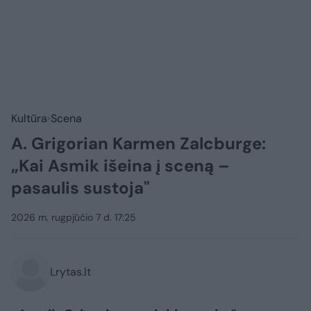
Kultūra
Scena
A. Grigorian Karmen Zalcburge:
„Kai Asmik išeina į sceną –
pasaulis sustoja"
2026 m. rugpjūčio 7 d. 17:25
Lrytas.lt