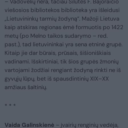
– Vadovėlių nėra, tačiau Šilutės F. Bajoraičio
viešosios bibliotekos biblioteka yra išleidusi
„Lietuvininkų tarmių žodyną“. Mažoji Lietuva
kaip atskiras regionas ėmė formuotis po 1422
metų (po Melno taikos sudarymo – red.
past.), tad lietuvininkai yra sena etninė grupė.
Kitaip jie dar būrais, prūsais, šišioniškiais
vadinami. Išskirtiniai, tik šios grupės žmonių
vartojami žodžiai rengiant žodyną rinkti ne iš
gyvųjų lūpų, bet iš spausdintinių XIX–XX
amžiaus šaltinių.
* * *
Vaida Galinskienė
– įvairių renginių vedėja,