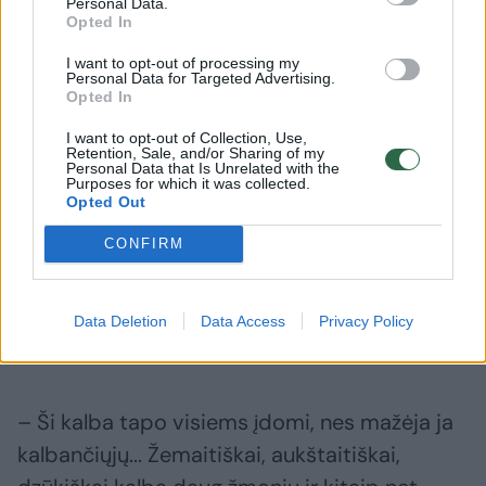
Personal Data.
vaikai jau gerai žino, kad jie gyvena ne
Opted In
Žemaitijoje, o Mažojoje Lietuvoje. Viena
I want to opt-out of processing my
Personal Data for Targeted Advertising.
svarbiausių tarmės išsaugojimo veiklų –
Opted In
2013–2019 m. Šilutės H. Šojaus muziejuje
I want to opt-out of Collection, Use,
veikusi šeštadieninė lietuvininkų tarmės
Retention, Sale, and/or Sharing of my
Personal Data that Is Unrelated with the
mokyklėlė, paskatinusi vietos žmones
Purposes for which it was collected.
Opted Out
mokytis tarmės ir išugdžiusi 30 įvairaus
amžiaus šišioniškių tarmės puoselėtojų.
CONFIRM
– Ar šiuo metu juntamas didelis
Data Deletion
Data Access
Privacy Policy
susidomėjimas šišioniškių tarme?
– Ši kalba tapo visiems įdomi, nes mažėja ja
kalbančiųjų... Žemaitiškai, aukštaitiškai,