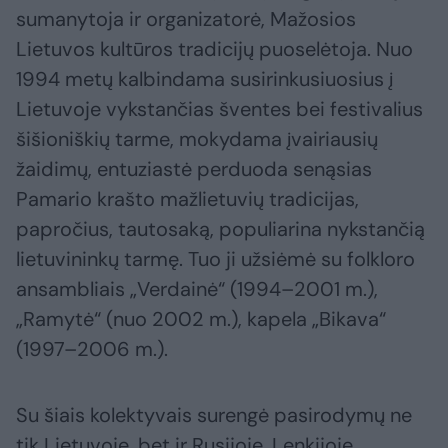
sumanytoja ir organizatorė, Mažosios
Lietuvos kultūros tradicijų puoselėtoja. Nuo
1994 metų kalbindama susirinkusiuosius į
Lietuvoje vykstančias šventes bei festivalius
šišioniškių tarme, mokydama įvairiausių
žaidimų, entuziastė perduoda senąsias
Pamario krašto mažlietuvių tradicijas,
papročius, tautosaką, populiarina nykstančią
lietuvininkų tarmę. Tuo ji užsiėmė su folkloro
ansambliais „Verdainė“ (1994–2001 m.),
„Ramytė“ (nuo 2002 m.), kapela „Bikava“
(1997–2006 m.).
Su šiais kolektyvais surengė pasirodymų ne
tik Lietuvoje, bet ir Rusijoje, Lenkijoje,