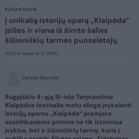
Kultūra
Scena
Į unikalią istorijų operą „Klaipėda“
įsilies ir viena iš šimto šalies
šišioniškių tarmės puoselėtojų
2023 m. liepos 18 d. 09:20
Žaneta Skersytė
Rugpjūčio 4-ąją III-iojo Tarptautinio
Klaipėdos festivalio metu elinge įvyksianti
istorijų operos „Klaipėda“ premjera
susirinkusiems primins ne tik istorinius
įvykius, bet ir šišioniškių tarmę, kuria į
publiką prabils Šilutės rajono „Sidabrinės