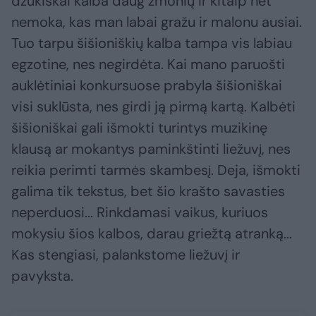
dzūkiškai kalba daug žmonių ir kitaip net
nemoka, kas man labai gražu ir malonu ausiai.
Tuo tarpu šišioniškių kalba tampa vis labiau
egzotine, nes negirdėta. Kai mano paruošti
auklėtiniai konkursuose prabyla šišioniškai
visi suklūsta, nes girdi ją pirmą kartą. Kalbėti
šišioniškai gali išmokti turintys muzikinę
klausą ar mokantys paminkštinti liežuvį, nes
reikia perimti tarmės skambesį. Deja, išmokti
galima tik tekstus, bet šio krašto savasties
neperduosi... Rinkdamasi vaikus, kuriuos
mokysiu šios kalbos, darau griežtą atranką...
Kas stengiasi, palankstome liežuvį ir
pavyksta.