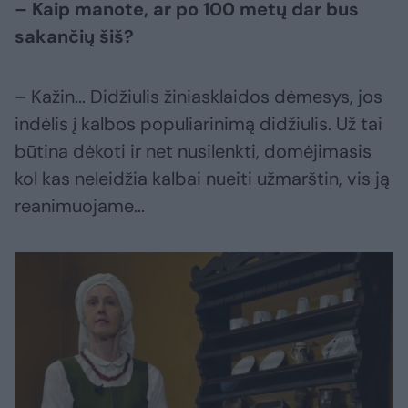
– Kaip manote, ar po 100 metų dar bus
sakančių šiš?
– Kažin... Didžiulis žiniasklaidos dėmesys, jos
indėlis į kalbos populiarinimą didžiulis. Už tai
būtina dėkoti ir net nusilenkti, domėjimasis
kol kas neleidžia kalbai nueiti užmarštin, vis ją
reanimuojame...