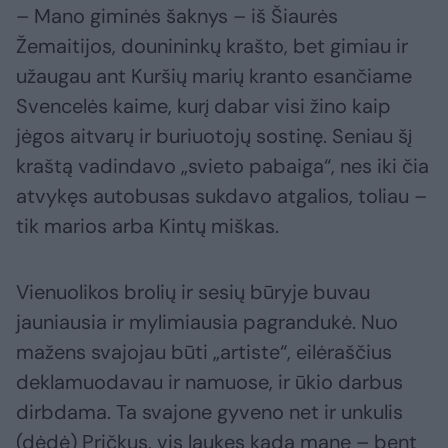
– Mano giminės šaknys – iš Šiaurės
Žemaitijos, dounininkų krašto, bet gimiau ir
užaugau ant Kuršių marių kranto esančiame
Svencelės kaime, kurį dabar visi žino kaip
jėgos aitvarų ir buriuotojų sostinę. Seniau šį
kraštą vadindavo „svieto pabaiga“, nes iki čia
atvykęs autobusas sukdavo atgalios, toliau –
tik marios arba Kintų miškas.
Vienuolikos brolių ir sesių būryje buvau
jauniausia ir mylimiausia pagrandukė. Nuo
mažens svajojau būti „artiste“, eilėraščius
deklamuodavau ir namuose, ir ūkio darbus
dirbdama. Ta svajone gyveno net ir unkulis
(dėdė) Pričkus, vis laukęs kada mane – bent