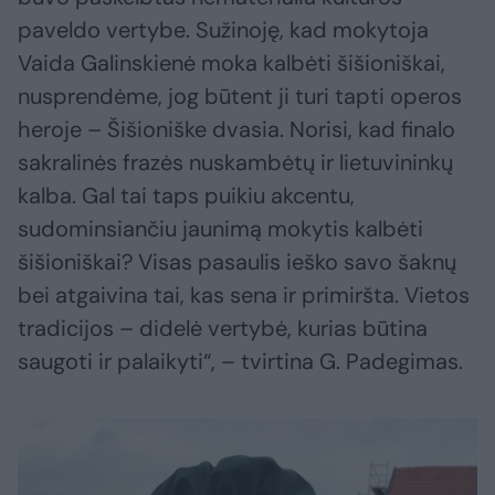
paveldo vertybe. Sužinoję, kad mokytoja
Vaida Galinskienė moka kalbėti šišioniškai,
nusprendėme, jog būtent ji turi tapti operos
heroje – Šišioniške dvasia. Norisi, kad finalo
sakralinės frazės nuskambėtų ir lietuvininkų
kalba. Gal tai taps puikiu akcentu,
sudominsiančiu jaunimą mokytis kalbėti
šišioniškai? Visas pasaulis ieško savo šaknų
bei atgaivina tai, kas sena ir primiršta. Vietos
tradicijos – didelė vertybė, kurias būtina
saugoti ir palaikyti“, – tvirtina G. Padegimas.