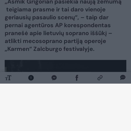
„Asmik Grigorian pasiekia naują žemumą
teigiama prasme ir tai daro vienoje
geriausių pasaulio scenų“, – taip dar
pernai agentūros AP korespondentas
pranešė apie lietuvių soprano iššūkį –
atlikti mecosoprano partiją operoje
„Karmen“ Zalcburgo festivalyje.
Daugiau nuotraukų (7)