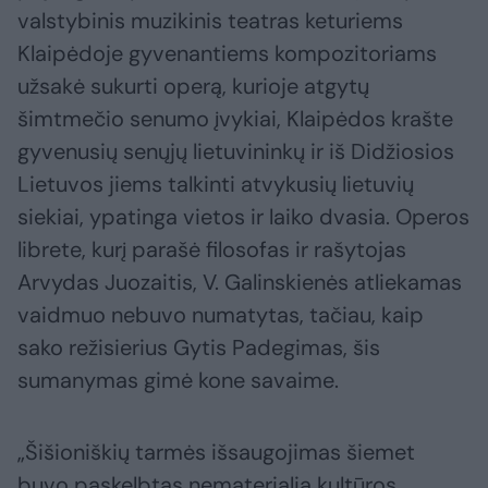
valstybinis muzikinis teatras keturiems
Klaipėdoje gyvenantiems kompozitoriams
užsakė sukurti operą, kurioje atgytų
šimtmečio senumo įvykiai, Klaipėdos krašte
gyvenusių senųjų lietuvininkų ir iš Didžiosios
Lietuvos jiems talkinti atvykusių lietuvių
siekiai, ypatinga vietos ir laiko dvasia. Operos
librete, kurį parašė filosofas ir rašytojas
Arvydas Juozaitis, V. Galinskienės atliekamas
vaidmuo nebuvo numatytas, tačiau, kaip
sako režisierius Gytis Padegimas, šis
sumanymas gimė kone savaime.
„Šišioniškių tarmės išsaugojimas šiemet
buvo paskelbtas nematerialia kultūros