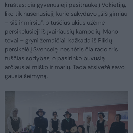
kraštas: čia gyvenusieji pasitraukė į Vokietiją,
liko tik nusenusieji, kurie sakydavo „šiš gimiau
– šiš ir mirsiu“, o tuščius ūkius užėmė
persikėlusieji iš įvairiausių kampelių. Mano
tėvai – gryni žemaičiai, kažkada iš Plikių
persikėlė į Svencelę, nes tėtis čia rado tris
tuščias sodybas, o pasirinko buvusią
arčiausiai miško ir marių. Tada atsivežė savo
gausią šeimyną.