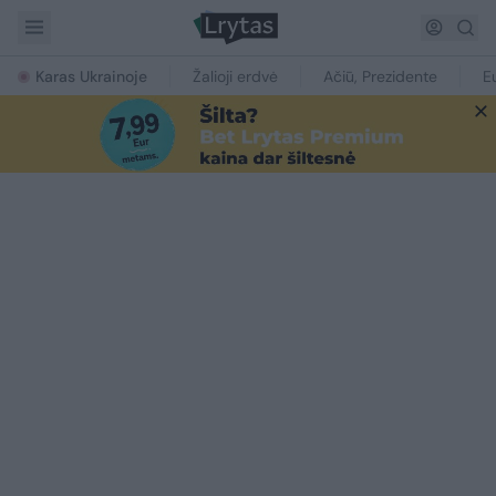
Karas Ukrainoje
Žalioji erdvė
Ačiū, Prezidente
E