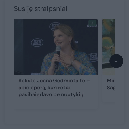
Susiję straipsniai
→
Solistė Joana Gedmintaitė –
Mirė ope
apie operą, kuri retai
Sagaityt
pasibaigdavo be nuotykių