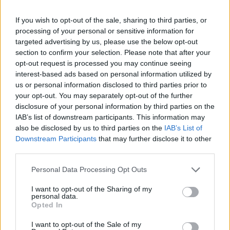
šios kalbos žinovė ir puoselėtoja, buvusi
mano mokinė Indrė Skablauskaitė,
If you wish to opt-out of the sale, sharing to third parties, or
processing of your personal or sensitive information for
ekspoziciją bei konsultuojantis su ją
targeted advertising by us, please use the below opt-out
perėmusiais patyrusiais žinovais.
section to confirm your selection. Please note that after your
opt-out request is processed you may continue seeing
interest-based ads based on personal information utilized by
Moksleiviai tarmės mokosi ruošdamiesi
us or personal information disclosed to third parties prior to
your opt-out. You may separately opt-out of the further
pasakotojų konkursams, etninės kultūros
disclosure of your personal information by third parties on the
olimpiadoms. Prieš bandydama ją pristatyti
IAB’s list of downstream participants. This information may
also be disclosed by us to third parties on the
IAB’s List of
pamokose, klasėje, turiu mokinius gerai
Downstream Participants
that may further disclose it to other
paruošti, antraip ji sukelia tik juoką... Jei
third parties.
vaikus motyvuoji sakydamas, kad ta kalba
Personal Data Processing Opt Outs
žmonės kalbėjo jiems pažįstamais takeliais
I want to opt-out of the Sharing of my
vaikščioję prieš kelis amžius, jie labai rimtai
personal data.
Opted In
klausosi ar net bando kai kuriuos žodžius
juokaudami panaudoti kasdien. Šilutės krašto
I want to opt-out of the Sale of my