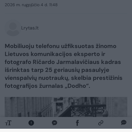
2026 m. rugpjūčio 4 d. 11:48
Lrytas.lt
Mobiliuoju telefonu užfiksuotas žinomo
Lietuvos komunikacijos eksperto ir
fotografo Ričardo Jarmalavičiaus kadras
išrinktas tarp 25 geriausių pasaulyje
vienspalvių nuotraukų, skelbia prestižinis
fotografijos žurnalas „Dodho“.