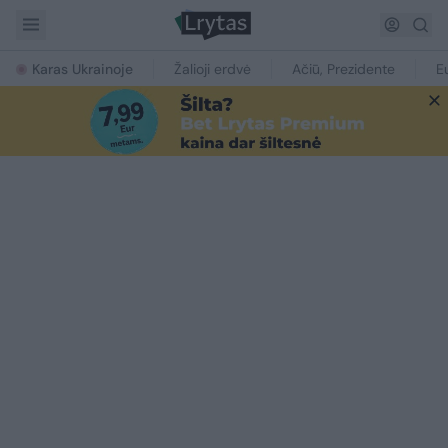
Karas Ukrainoje
Žalioji erdvė
Ačiū, Prezidente
E