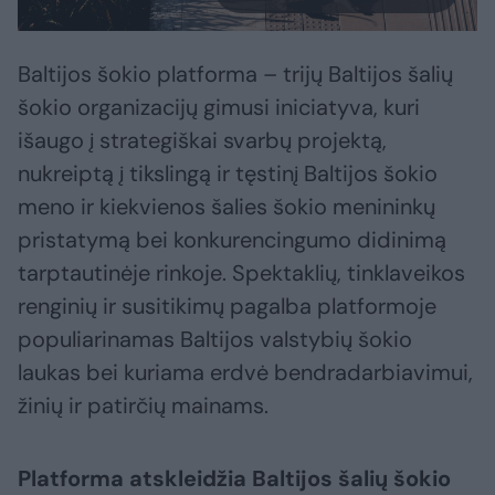
Baltijos šokio platforma – trijų Baltijos šalių
šokio organizacijų gimusi iniciatyva, kuri
išaugo į strategiškai svarbų projektą,
nukreiptą į tikslingą ir tęstinį Baltijos šokio
meno ir kiekvienos šalies šokio menininkų
pristatymą bei konkurencingumo didinimą
tarptautinėje rinkoje. Spektaklių, tinklaveikos
renginių ir susitikimų pagalba platformoje
populiarinamas Baltijos valstybių šokio
laukas bei kuriama erdvė bendradarbiavimui,
žinių ir patirčių mainams.
Platforma atskleidžia Baltijos šalių šokio