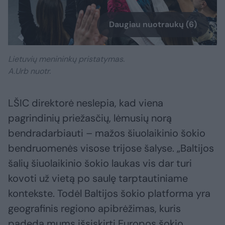
Daugiau nuotraukų (6)
Lietuvių menininkų pristatymas.
A.Urb nuotr.
LŠIC direktorė neslepia, kad viena
pagrindinių priežasčių, lėmusių norą
bendradarbiauti – mažos šiuolaikinio šokio
bendruomenės visose trijose šalyse. „Baltijos
šalių šiuolaikinio šokio laukas vis dar turi
kovoti už vietą po saulę tarptautiniame
kontekste. Todėl Baltijos šokio platforma yra
geografinis regiono apibrėžimas, kuris
padeda mums išsiskirti Europos šokio