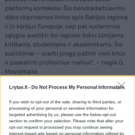
platformų kontekste. Šio bendradarbiavimo
dėka stiprinamos žinios apie Baltijos regioną
ir jo kūrėjus Europoje, taip pat sudaromos
sąlygos susitikti šio regiono šokio kūrėjams,
kritikams, studentams ir akademikams. Šie
susitikimai – svarbi proga pažinti vieni kitus
ir paskatinti profesinius mainus“, – teigia G.
Masteikaitė.
Lrytas.lt -
Do Not Process My Personal Information
Didėja užsienio šalių ekspertų
susidomėjimas Lietuvos šokio kūrėjais
If you wish to opt-out of the sale, sharing to third parties, or
processing of your personal or sensitive information for
targeted advertising by us, please use the below opt-out
Anot LŠIC direktorės, Baltijos šokio
section to confirm your selection. Please note that after your
opt-out request is processed you may continue seeing
platformos dėka ne tik didinamas
interest-based ads based on personal information utilized by