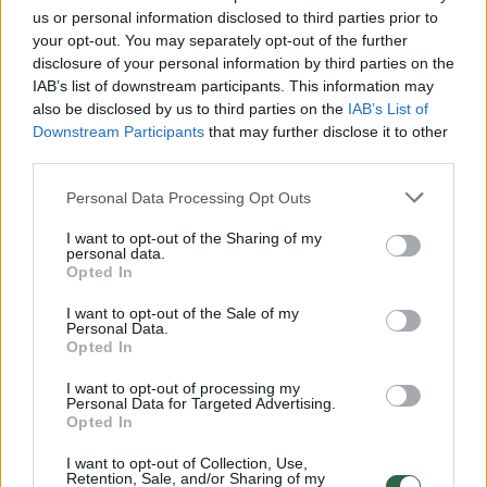
pristatomų kūrėjų žinomumas tarptautiniame
us or personal information disclosed to third parties prior to
kontekste, bet ir žadinamas užsienio ekspertų
your opt-out. You may separately opt-out of the further
disclosure of your personal information by third parties on the
smalsumas. Tai liudija ir pasiekti rezultatai –
IAB’s list of downstream participants. This information may
po platformos Lietuvos šokio profesionalai
also be disclosed by us to third parties on the
IAB’s List of
Downstream Participants
that may further disclose it to other
buvo pakviesti ir pristatyti viename
third parties.
seniausių tarptautinių šokio festivalių
Personal Data Processing Opt Outs
Vokietijoje – „Dance München 2023“,
Nyderlandų scenos menų festivalyje „Spoffin“
I want to opt-out of the Sharing of my
personal data.
ir Slovakijos šiuolaikinio šokio festivalyje
Opted In
„Dance Days Festival“. 2024-aisiais metais
I want to opt-out of the Sale of my
Personal Data.
platformos dėka daugiau Lietuvos kūrėjų
Opted In
matysime ir žymiame tarptautiniame teatro
I want to opt-out of processing my
festivalyje „Santarcangelo Festival“ Italijoje, o
Personal Data for Targeted Advertising.
Opted In
taip pat vyks reikšmingas mūsų valstybei
Lietuvos kultūros sezono pristatymas
I want to opt-out of Collection, Use,
Retention, Sale, and/or Sharing of my