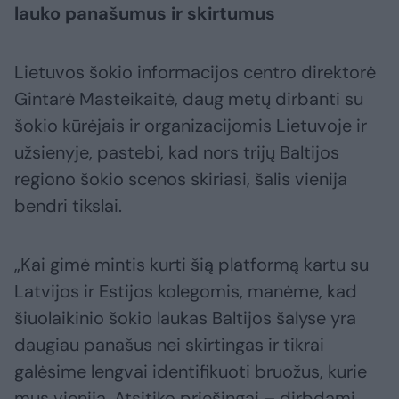
lauko panašumus ir skirtumus
Lietuvos šokio informacijos centro direktorė
Gintarė Masteikaitė, daug metų dirbanti su
šokio kūrėjais ir organizacijomis Lietuvoje ir
užsienyje, pastebi, kad nors trijų Baltijos
regiono šokio scenos skiriasi, šalis vienija
bendri tikslai.
„Kai gimė mintis kurti šią platformą kartu su
Latvijos ir Estijos kolegomis, manėme, kad
šiuolaikinio šokio laukas Baltijos šalyse yra
daugiau panašus nei skirtingas ir tikrai
galėsime lengvai identifikuoti bruožus, kurie
mus vienija. Atsitiko priešingai – dirbdami