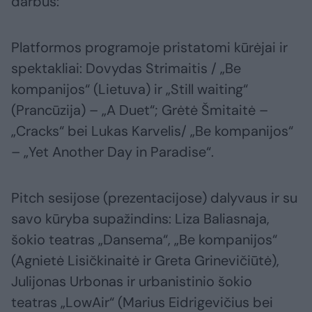
darbus:
Platformos programoje pristatomi kūrėjai ir
spektakliai: Dovydas Strimaitis / „Be
kompanijos“ (Lietuva) ir „Still waiting“
(Prancūzija) – „A Duet“; Grėtė Šmitaitė –
„Cracks“ bei Lukas Karvelis/ „Be kompanijos“
– „Yet Another Day in Paradise“.
Pitch sesijose (prezentacijose) dalyvaus ir su
savo kūryba supažindins: Liza Baliasnaja,
šokio teatras „Dansema“, „Be kompanijos“
(Agnietė Lisičkinaitė ir Greta Grinevičiūtė),
Julijonas Urbonas ir urbanistinio šokio
teatras „LowAir“ (Marius Eidrigevičius bei