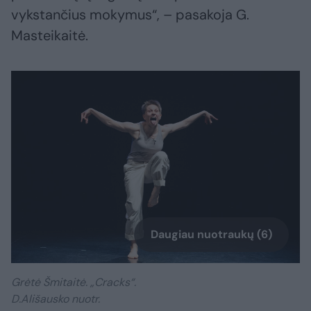
vykstančius mokymus“, – pasakoja G.
Masteikaitė.
Daugiau nuotraukų (6)
Grėtė Šmitaitė. „Cracks“.
D.Ališausko nuotr.