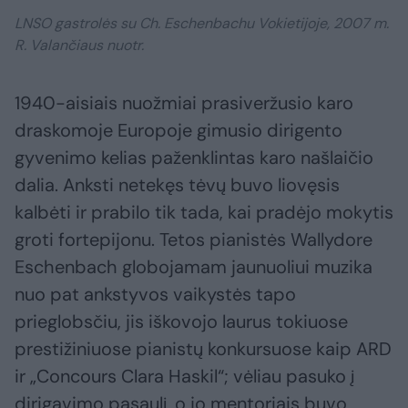
LNSO gastrolės su Ch. Eschenbachu Vokietijoje, 2007 m.
R. Valančiaus nuotr.
1940-aisiais nuožmiai prasiveržusio karo
draskomoje Europoje gimusio dirigento
gyvenimo kelias paženklintas karo našlaičio
dalia. Anksti netekęs tėvų buvo liovęsis
kalbėti ir prabilo tik tada, kai pradėjo mokytis
groti fortepijonu. Tetos pianistės Wallydore
Eschenbach globojamam jaunuoliui muzika
nuo pat ankstyvos vaikystės tapo
prieglobsčiu, jis iškovojo laurus tokiuose
prestižiniuose pianistų konkursuose kaip ARD
ir „Concours Clara Haskil“; vėliau pasuko į
dirigavimo pasaulį, o jo mentoriais buvo