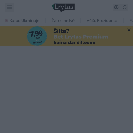
Karas Ukrainoje
Žalioji erdvė
Ačiū, Prezidente
E