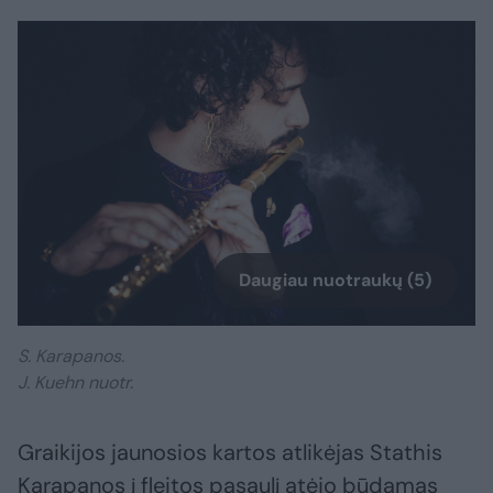
Daugiau nuotraukų (5)
S. Karapanos.
J. Kuehn nuotr.
Graikijos jaunosios kartos atlikėjas Stathis
Karapanos į fleitos pasaulį atėjo būdamas