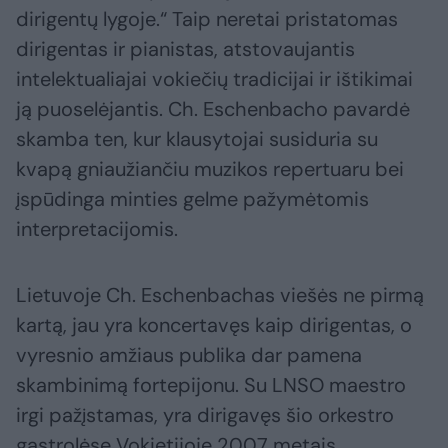
dirigentų lygoje.“ Taip neretai pristatomas
dirigentas ir pianistas, atstovaujantis
intelektualiajai vokiečių tradicijai ir ištikimai
ją puoselėjantis. Ch. Eschenbacho pavardė
skamba ten, kur klausytojai susiduria su
kvapą gniaužiančiu muzikos repertuaru bei
įspūdinga minties gelme pažymėtomis
interpretacijomis.
Lietuvoje Ch. Eschenbachas viešės ne pirmą
kartą, jau yra koncertavęs kaip dirigentas, o
vyresnio amžiaus publika dar pamena
skambinimą fortepijonu. Su LNSO maestro
irgi pažįstamas, yra dirigavęs šio orkestro
gastrolėse Vokietijoje 2007 metais.