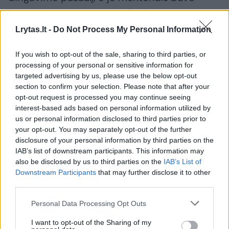
legendiniai George’as Szellas ir Herbertas von
Karajanas.
Lrytas.lt -
Do Not Process My Personal Information
If you wish to opt-out of the sale, sharing to third parties, or
Maestro kviečiamas diriguoti patiems
processing of your personal or sensitive information for
svarbiausiems pasaulio kolektyvams, jo
targeted advertising by us, please use the below opt-out
section to confirm your selection. Please note that after your
veikla įvertinta įvairių šalių ir organizacijų
opt-out request is processed you may continue seeing
apdovanojimais, o gausioje diskografijoje
interest-based ads based on personal information utilized by
us or personal information disclosed to third parties prior to
rikiuojasi aukščiausiai įvertinti jo kaip
your opt-out. You may separately opt-out of the further
pianisto ir dirigento įrašai.
disclosure of your personal information by third parties on the
IAB’s list of downstream participants. This information may
also be disclosed by us to third parties on the
IAB’s List of
Downstream Participants
that may further disclose it to other
third parties.
Personal Data Processing Opt Outs
I want to opt-out of the Sharing of my