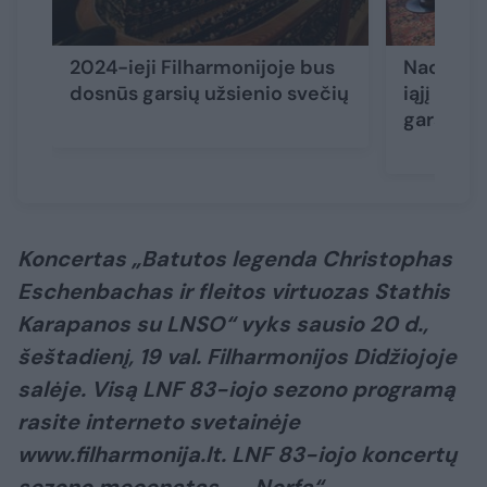
2024-ieji Filharmonijoje bus
Nacional
dosnūs garsių užsienio svečių
iąjį sezo
garsais 
Koncertas „Batutos legenda Christophas
Eschenbachas ir fleitos virtuozas Stathis
Karapanos su LNSO“ vyks sausio 20 d.,
šeštadienį, 19 val. Filharmonijos Didžiojoje
salėje. Visą LNF 83-iojo sezono programą
rasite interneto svetainėje
www.filharmonija.lt. LNF 83-iojo koncertų