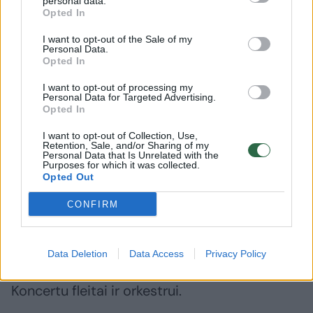
personal data.
Opted In
I want to opt-out of the Sale of my
Personal Data.
Opted In
Daugiau nuotraukų (5)
I want to opt-out of processing my
Personal Data for Targeted Advertising.
Opted In
Ch. Eschenbachas.
I want to opt-out of Collection, Use,
M. Theobald nuotr.
Retention, Sale, and/or Sharing of my
Personal Data that Is Unrelated with the
Purposes for which it was collected.
Opted Out
Filharmonijoje Vilniuje publika galės mėgautis
jo diriguojamomis Josepho Haydno
CONFIRM
Keturiasdešimt devintąja ir Johanneso
Brahmso Pirmąja simfonijomis ir su graikų
Data Deletion
Data Access
Privacy Policy
fleitininku atliekamu Jacqueso Ibert’o
Koncertu fleitai ir orkestrui.