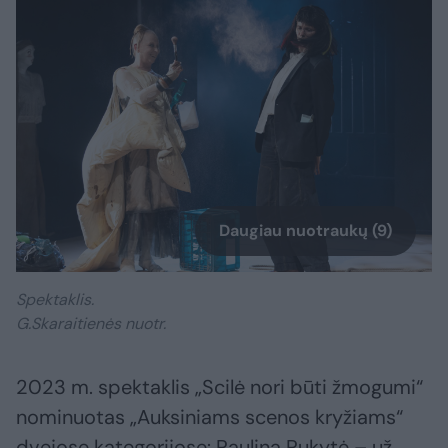
Daugiau nuotraukų (9)
Spektaklis.
G.Skaraitienės nuotr.
2023 m. spektaklis „Scilė nori būti žmogumi“
nominuotas „Auksiniams scenos kryžiams“
dvejose kategorijose: Paulina Pukytė – už