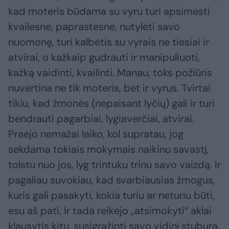
kad moteris būdama su vyru turi apsimesti
kvailesne, paprastesne, nutylėti savo
nuomonę, turi kalbėtis su vyrais ne tiesiai ir
atvirai, o kažkaip gudrauti ir manipuliuoti,
kažką vaidinti, kvailinti. Manau, toks požiūris
nuvertina ne tik moteris, bet ir vyrus. Tvirtai
tikiu, kad žmonės (nepaisant lyčių) gali ir turi
bendrauti pagarbiai, lygiaverčiai, atvirai.
Praėjo nemažai laiko, kol supratau, jog
sekdama tokiais mokymais naikinu savastį,
tolstu nuo jos, lyg trintuku trinu savo vaizdą. Ir
pagaliau suvokiau, kad svarbiausias žmogus,
kuris gali pasakyti, kokia turiu ar neturiu būti,
esu aš pati. Ir tada reikėjo „atsimokyti“ aklai
klausytis kitų, susigrąžinti savo vidinį stuburą.