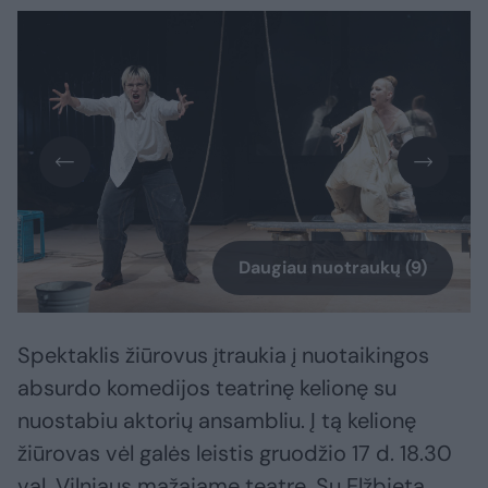
Daugiau nuotraukų (9)
Spektaklis žiūrovus įtraukia į nuotaikingos
absurdo komedijos teatrinę kelionę su
nuostabiu aktorių ansambliu. Į tą kelionę
žiūrovas vėl galės leistis gruodžio 17 d. 18.30
val. Vilniaus mažajame teatre. Su Elžbieta