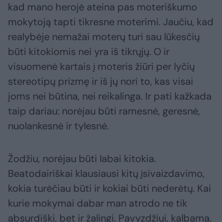
kad mano herojė ateina pas moteriškumo
mokytoją tapti tikresne moterimi. Jaučiu, kad
realybėje nemažai moterų turi sau lūkesčių
būti kitokiomis nei yra iš tikrųjų. O ir
visuomenė kartais į moteris žiūri per lyčių
stereotipų prizmę ir iš jų nori to, kas visai
joms nei būtina, nei reikalinga. Ir pati kažkada
taip dariau: norėjau būti ramesnė, geresnė,
nuolankesnė ir tylesnė.
Žodžiu, norėjau būti labai kitokia.
Beatodairiškai klausiausi kitų įsivaizdavimo,
kokia turėčiau būti ir kokiai būti nederėtų. Kai
kurie mokymai dabar man atrodo ne tik
absurdiški, bet ir žalingi. Pavyzdžiui, kalbama,