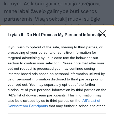
kumyre. Aš labai ilgai ir seniai ja žavėjausi,
mane labai žavėjo galimybė būti scenos
partnerėmis. Visą spektaklį mudvi su Egle
esame arti viena kitos. Tad tikrai turėjome ir
vis dar tebeturime bendrų juoko, kūrybos
Lrytas.lt -
Do Not Process My Personal Information
akimirkų, sujungiančių mus. Manau, kad ji yra
If you wish to opt-out of the sale, sharing to third parties, or
be galo talentinga. Visada būna išbandymas
processing of your personal or sensitive information for
dirbti šalia žmogaus, kuriuo seniai žaviesi,
targeted advertising by us, please use the below opt-out
section to confirm your selection. Please note that after your
mat nori nenori idealizavimą turi pakeisti
opt-out request is processed you may continue seeing
realus santykis. Smagu, kad tiek repeticijų
interest-based ads based on personal information utilized by
eigoje, tiek ir dabar mums puikiai pavyksta
us or personal information disclosed to third parties prior to
your opt-out. You may separately opt-out of the further
sutarti, dirbti kartu. Esu dėkinga spektaklio
disclosure of your personal information by third parties on the
režisierei Gabrielei Tuminaitei už tokią aktorių
IAB’s list of downstream participants. This information may
also be disclosed by us to third parties on the
IAB’s List of
atranką.
Downstream Participants
that may further disclose it to other
third parties.