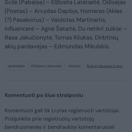
Scilė (Pabaisa) – Elžbieta Latėnaitė, Odisėjas
(Poetas) – Arvydas Dapšys, Homeras (Aklas
(?) Pasakorius) – Vaidotas Martinaitis,
Influencerė – Agnė Šataitė, Du netikri zuikiai –
Rasa Jakučionytė, Tomas Kliukas, Dirbtinių
akių pardavėjas – Edmundas Mikulskis.
spektaklis
Elžbieta Latėnaitė
interviu
Rodyti daugiau žymių
Komentuoti po šiuo straipsniu
Komentuoti gali tik Lrytas registruoti vartotojai.
Prisijunkite prie registruotų vartotojų
bendruomenės ir bendraukite komentaruose!