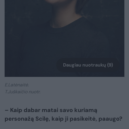
Daugiau nuotraukų (9)
E.Latėnaitė.
T.Juškaičio nuotr.
– Kaip dabar matai savo kuriamą
personažą Scilę, kaip ji pasikeitė, paaugo?