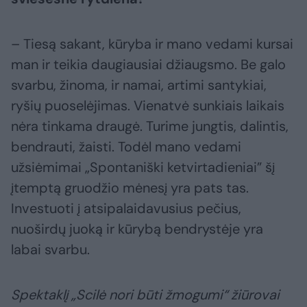
– Tiesą sakant, kūryba ir mano vedami kursai
man ir teikia daugiausiai džiaugsmo. Be galo
svarbu, žinoma, ir namai, artimi santykiai,
ryšių puoselėjimas. Vienatvė sunkiais laikais
nėra tinkama draugė. Turime jungtis, dalintis,
bendrauti, žaisti. Todėl mano vedami
užsiėmimai „Spontaniški ketvirtadieniai” šį
įtemptą gruodžio mėnesį yra pats tas.
Investuoti į atsipalaidavusius pečius,
nuoširdų juoką ir kūrybą bendrystėje yra
labai svarbu.
Spektaklį „Scilė nori būti žmogumi“ žiūrovai