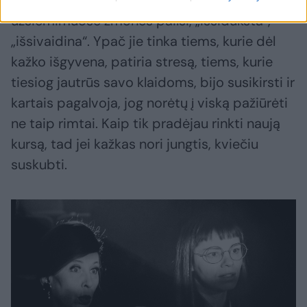
vaidybą, kvėpavimo technikas, tokiuose
užsiėmimuose žmonės pailsi, „išsidūksta“,
„išsivaidina“. Ypač jie tinka tiems, kurie dėl
kažko išgyvena, patiria stresą, tiems, kurie
tiesiog jautrūs savo klaidoms, bijo susikirsti ir
kartais pagalvoja, jog norėtų į viską pažiūrėti
ne taip rimtai. Kaip tik pradėjau rinkti naują
kursą, tad jei kažkas nori jungtis, kviečiu
suskubti.