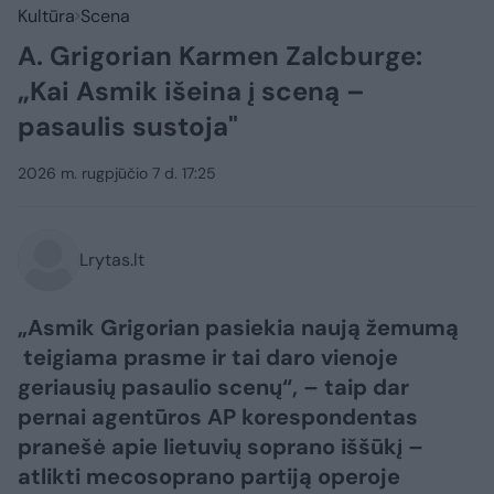
Kultūra
Scena
A. Grigorian Karmen Zalcburge:
„Kai Asmik išeina į sceną –
pasaulis sustoja"
2026 m. rugpjūčio 7 d. 17:25
Lrytas.lt
„Asmik Grigorian pasiekia naują žemumą
teigiama prasme ir tai daro vienoje
geriausių pasaulio scenų“, – taip dar
pernai agentūros AP korespondentas
pranešė apie lietuvių soprano iššūkį –
atlikti mecosoprano partiją operoje