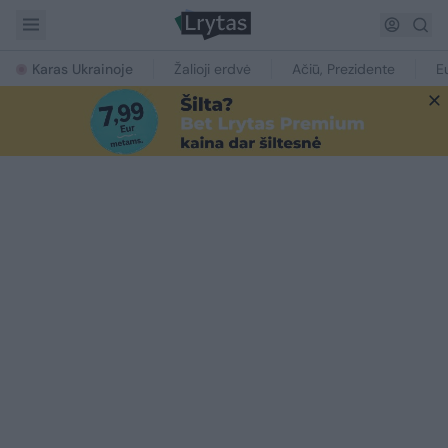
Karas Ukrainoje
Žalioji erdvė
Ačiū, Prezidente
E