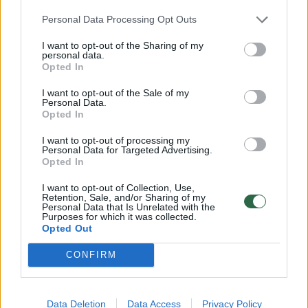
– Tu taip pat vedi improvizacijos ir
Personal Data Processing Opt Outs
vaidybos užsiėmimus, papasakok apie tai
I want to opt-out of the Sharing of my
plačiau, kaip Tau atsirado idėja mokyti?
personal data.
Opted In
Kokių naujų kampų ši veikla atveria Tavo
I want to opt-out of the Sale of my
aktorystės kelyje, kokių naujų įžvalgų
Personal Data.
Opted In
pasirodo?
I want to opt-out of processing my
Personal Data for Targeted Advertising.
– Įvairius mokymus vedžiau dar seniai, tiek
Opted In
įmonėse, tiek socialinėse iniciatyvose. Dabar
I want to opt-out of Collection, Use,
Retention, Sale, and/or Sharing of my
jau kelis metus dėstau Lietuvos muzikos ir
Personal Data that Is Unrelated with the
Purposes for which it was collected.
teatro akademijos šiuolaikinio šokio
Opted Out
katedroje vaidybą šokėjams bei antrus
CONFIRM
metus vedu kursus Naujamiestyje visiems
norintiems. Ten apjungiu improvizaciją,
Data Deletion
Data Access
Privacy Policy