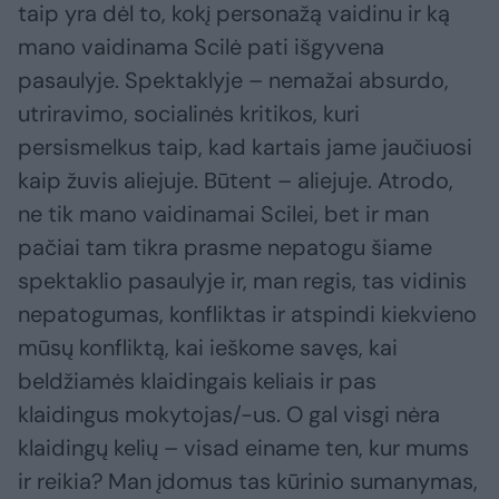
taip yra dėl to, kokį personažą vaidinu ir ką
mano vaidinama Scilė pati išgyvena
pasaulyje. Spektaklyje – nemažai absurdo,
utriravimo, socialinės kritikos, kuri
persismelkus taip, kad kartais jame jaučiuosi
kaip žuvis aliejuje. Būtent – aliejuje. Atrodo,
ne tik mano vaidinamai Scilei, bet ir man
pačiai tam tikra prasme nepatogu šiame
spektaklio pasaulyje ir, man regis, tas vidinis
nepatogumas, konfliktas ir atspindi kiekvieno
mūsų konfliktą, kai ieškome savęs, kai
beldžiamės klaidingais keliais ir pas
klaidingus mokytojas/-us. O gal visgi nėra
klaidingų kelių – visad einame ten, kur mums
ir reikia? Man įdomus tas kūrinio sumanymas,