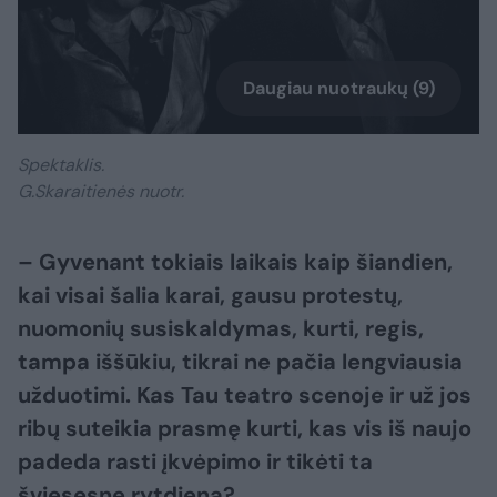
Daugiau nuotraukų (9)
Spektaklis.
G.Skaraitienės nuotr.
– Gyvenant tokiais laikais kaip šiandien,
kai visai šalia karai, gausu protestų,
nuomonių susiskaldymas, kurti, regis,
tampa iššūkiu, tikrai ne pačia lengviausia
užduotimi. Kas Tau teatro scenoje ir už jos
ribų suteikia prasmę kurti, kas vis iš naujo
padeda rasti įkvėpimo ir tikėti ta
šviesesne rytdiena?