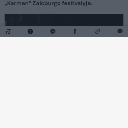
„Karmen“ Zalcburgo festivalyje.
Daugiau nuotraukų (7)
Vienas prestižiškiausių pasaulyje Zalcburgo
vasaros muzikos festivalis prasidėjo liepos
26-ąją Georges'o Bizet operos „Karmen“