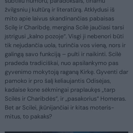
subtiliu humoru, paradoksais, tiriamu
žvilgsniu į kultūrą ir literatūrą. Atklydusi iš
mito apie laivus skandinančias pabaisas
Scilę ir Charibdę, mergina Scilė jaučiasi tarsi
įstrigusi „kalno pozoje“. Visgi ji nebenori būti
tik nejudančia uola, turinčia vos vieną, nors ir
galingą savo funkciją – pulti ir naikinti. Scilė
pradeda tradiciškai, nuo apsilankymo pas
gyvenimo mokytoją raganą Kirkę. Gyventi dar
pamoko ir pro šalį keliaujantis Odisėjas,
kadaise kone sėkmingai praplaukęs „tarp
Scilės ir Charibdės“, ir „pasakorius“ Homeras.
Bet ar Scilei, įkūnijančiai ir kitas moteris-
mitus, to pakaks?