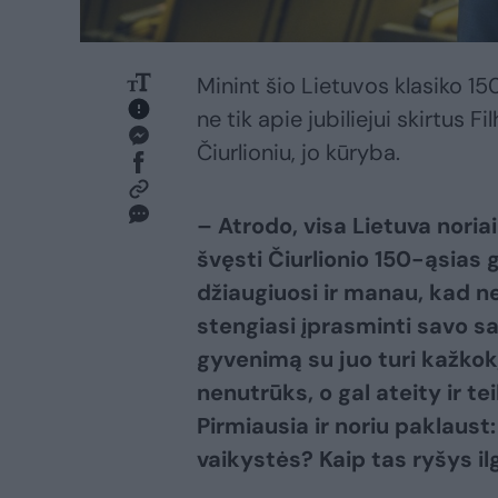
Minint šio Lietuvos klasiko 1
ne tik apie jubiliejui skirtus 
Čiurlioniu, jo kūryba.
– Atrodo, visa Lietuva noriai
švęsti Čiurlionio 150-ąsias
džiaugiuosi ir manau, kad ne 
stengiasi įprasminti savo san
gyvenimą su juo turi kažkok
nenutrūks, o gal ateity ir te
Pirmiausia ir noriu paklaust
vaikystės? Kaip tas ryšys ilg