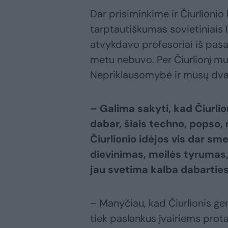
Dar prisiminkime ir Čiurlionio
tarptautiškumas sovietiniais 
atvykdavo profesoriai iš pasau
metu nebuvo. Per Čiurlionį mu
Nepriklausomybė ir mūsų dvasin
– Galima sakyti, kad Čiurlio
dabar, šiais techno, popso,
Čiurlionio idėjos vis dar sme
dievinimas, meilės tyrumas
jau svetima kalba dabartie
– Manyčiau, kad Čiurlionis ge
tiek paslankus įvairiems pro