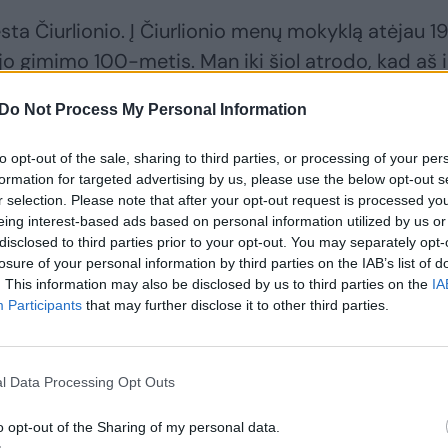
esta Čiurlionio. Į Čiurlionio menų mokyklą atėjau 1
o gimimo 100-metis. Man iki šiol atrodo, kad aš i
risimenu renginius, prisimenu jo dailės reprodukcij
Do Not Process My Personal Information
s pavartau, į jį pasineriu. Prisimenu visus atliktus
 išleistas mūsų žymiausių pianistų, orkestrų, kvarte
to opt-out of the sale, sharing to third parties, or processing of your per
medinius koplytstulpius – iki šiol jie mane palydi
formation for targeted advertising by us, please use the below opt-out s
r selection. Please note that after your opt-out request is processed y
iai praturtina lietuvišką peizažą. Jie prasmingai su
eing interest-based ads based on personal information utilized by us or
– o juk tais laikais aiškiai žinojome, kokie tai ženkl
disclosed to third parties prior to your opt-out. You may separately opt-
losure of your personal information by third parties on the IAB’s list of
nos į begalybę.
. This information may also be disclosed by us to third parties on the
IA
Participants
that may further disclose it to other third parties.
idinių – nuo mažytės, vaikystėje mano labai mylėto
ofesoriaus Vytauto Landsbergio darbų, Čiurlionio
l Data Processing Opt Outs
fijai mane labai palietė. Taip, mano vaikystė buvo
o įkvėpimo, kaip meninio būvio romantizavimo. Iš t
o opt-out of the Sharing of my personal data.