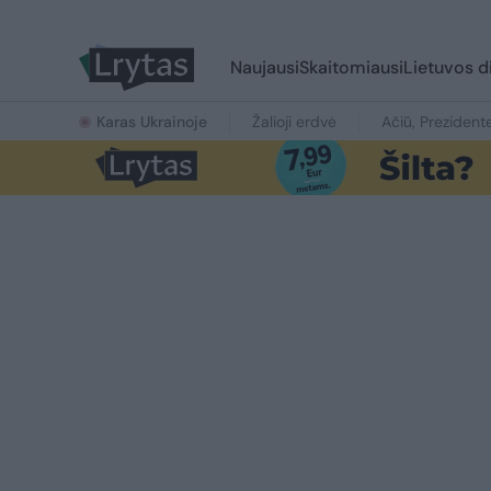
Naujausi
Skaitomiausi
Lietuvos d
Karas Ukrainoje
Žalioji erdvė
Ačiū, Prezident