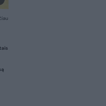
čiau
tais
są