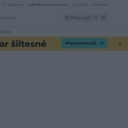
TV programa
Laikraščio prenumerata
Lrytas EN
Kontaktai
Premium
Prisijungti
lbimai