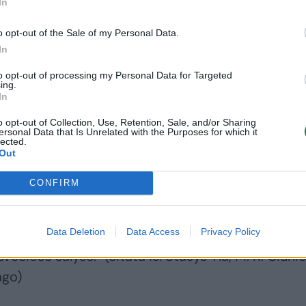
In
a.
o opt-out of the Sale of my Personal Data.
os reziumė apie Čiurlionį: „Praaugo jis save, net s
In
kalbės be žodžių – vaizdais ir muzika. Žodinė banga,
to opt-out of processing my Personal Data for Targeted
ing.
iūbavusi, dar kyla ir rašo jo inicialus MKČ pasaulio
In
i baigiasi, kur baigsis, kai prasideda žmogus – vie
o opt-out of Collection, Use, Retention, Sale, and/or Sharing
iem sfinksas, dar kitiem pranašas? Žmogus –
ersonal Data that Is Unrelated with the Purposes for which it
lected.
vilgsniu praverti paslaptis, išsakyti, kas neišsakoma
Out
kalipsėje. Ar pajutom, kur veda, kur kreipia mus kū
CONFIRM
 – į kokias būties viršūnes bei erdves, į kokio Re
praversti puslapius, stabtelti ir susimąstyti. Jo
Data Deletion
Data Access
Privacy Policy
asi į jo asmenį, į išskirtiną jo tikėjimą, išaugusį s
svečiose šalyse.“ (citata iš: Stasys Yla, M. K. Čiurlio
ago)