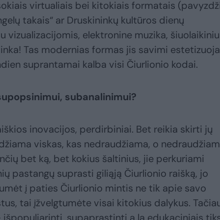
sokiais virtualiais bei kitokiais formatais (pavyzdži
ngelų takais“ ar Druskininkų kultūros dienų
u vizualizacijomis, elektronine muzika, šiuolaikiniu
 tinka! Tas modernias formas jis savimi estetizuoja 
dien suprantamai kalba visi Čiurlionio kodai.
 supopsinimui, subanalinimui?
škios inovacijos, perdirbiniai. Bet reikia skirti jų
idžiama viskas, kas nedraudžiama, o nedraudžia
čių bet ką, bet kokius šaltinius, jie perkuriami
ų pastangų suprasti giliąją Čiurlionio raišką, jo
tumėt į paties Čiurlionio mintis ne tik apie savo
tus, tai įžvelgtumėte visai kitokius dalykus. Tačia
išpopuliarinti, supaprastinti a la edukaciniais tiks