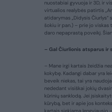
nuostabiai gyvuoja ir 3D, ir vi
virtualios realybės patirtis „A
atidarymas „Didysis Čiurlys“ s
šokiu ir pan.) – prie jo viskas
daro nepaprastą poveikį. Šian
– Gal Čiurlionis atsparus ir
– Mane irgi kartais žeidžia neai
kokybę. Kadangi dabar yra le
beveik niekas, tai yra naudojan
nededant visiškai jokių dvasini
kūrinių sanklodą. Jei įsiskaity
kūrybą, bet ir apie jos konteks
kartais siekiama lengviausio – 