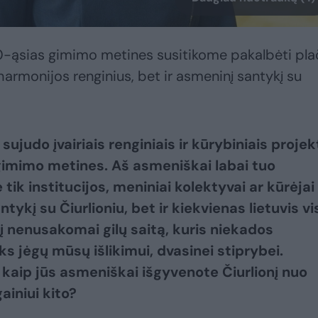
50-ąsias gimimo metines susitikome pakalbėti pla
Filharmonijos renginius, bet ir asmeninį santykį su
 sujudo įvairiais renginiais ir kūrybiniais projek
 gimimo metines. Aš asmeniškai labai tuo
tik institucijos, meniniai kolektyvai ar kūrėjai
tykį su Čiurlioniu, bet ir kiekvienas lietuvis vi
į nenusakomai gilų saitą, kuris niekados
iks jėgų mūsų išlikimui, dvasinei stiprybei.
: kaip jūs asmeniškai išgyvenote Čiurlionį nuo
ainiui kito?