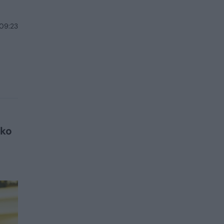
 09:23
ako