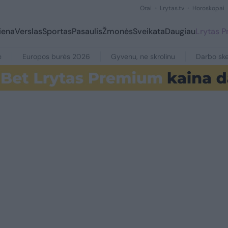
Orai
Lrytas.tv
Horoskopai
iena
Verslas
Sportas
Pasaulis
Žmonės
Sveikata
Daugiau
Lrytas 
e
Europos burės 2026
Gyvenu, ne skrolinu
Darbo ske