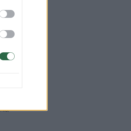
avo
niem
rėjo
xo
avoj
nis.