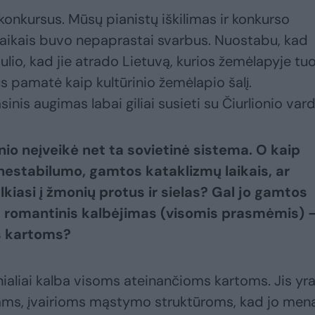
 konkursus. Mūsų pianistų iškilimas ir konkurso
laikais buvo nepaprastai svarbus. Nuostabu, kad
lio, kad jie atrado Lietuvą, kurios žemėlapyje tu
s pamatė kaip kultūrinio žemėlapio šalį.
is augimas labai giliai susieti su Čiurlionio vard
nio neįveikė net ta sovietinė sistema. O kaip
 nestabilumo, gamtos kataklizmų laikais, ar
lkiasi į žmonių protus ir sielas? Gal jo gamtos
, romantinis kalbėjimas (visomis prasmėmis) 
s kartoms?
nialiai kalba visoms ateinančioms kartoms. Jis yr
tams, įvairioms mąstymo struktūroms, kad jo men