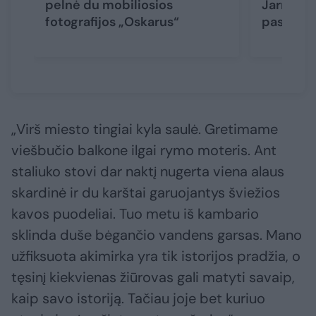
pelnė du mobiliosios
Jarmalav
fotografijos „Oskarus“
pasaulio
„Virš miesto tingiai kyla saulė. Gretimame
viešbučio balkone ilgai rymo moteris. Ant
staliuko stovi dar naktį nugerta viena alaus
skardinė ir du karštai garuojantys šviežios
kavos puodeliai. Tuo metu iš kambario
sklinda duše bėgančio vandens garsas. Mano
užfiksuota akimirka yra tik istorijos pradžia, o
tęsinį kiekvienas žiūrovas gali matyti savaip,
kaip savo istoriją. Tačiau joje bet kuriuo