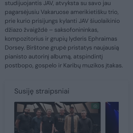
studijuojantis JAV, atvyksta su savo jau
pagarsėjusiu Vakaruose amerikietišku trio,
prie kurio prisijungs kylanti JAV šiuolaikinio
džiazo žvaigždė – saksofonininkas,
kompozitorius ir grupių lyderis Ephraimas
Dorsey. Birštone grupė pristatys naujausią
pianisto autorinį albumą, atspindintį
postbopo, gospelo ir Karibų muzikos įtakas.
Susiję straipsniai