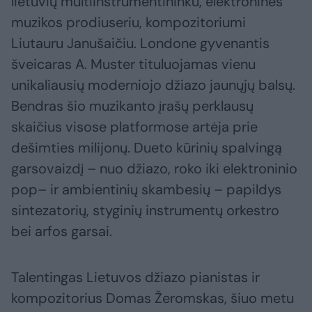
lietuvių multiinstrumentininku, elektroninės
muzikos prodiuseriu, kompozitoriumi
Liutauru Janušaičiu. Londone gyvenantis
šveicaras A. Muster tituluojamas vienu
unikaliausių moderniojo džiazo jaunųjų balsų.
Bendras šio muzikanto įrašų perklausų
skaičius visose platformose artėja prie
dešimties milijonų. Dueto kūrinių spalvingą
garsovaizdį – nuo džiazo, roko iki elektroninio
pop– ir ambientinių skambesių – papildys
sintezatorių, styginių instrumentų orkestro
bei arfos garsai.
Talentingas Lietuvos džiazo pianistas ir
kompozitorius Domas Žeromskas, šiuo metu