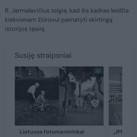
R. Jarmalavičius teigia, kad šis kadras leidžia
kiekvienam žiūrovui pamatyti skirtingą
istorijos tęsinį.
Susiję straipsniai
Lietuvos fotomenininkai
„iPhone“