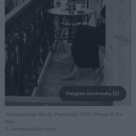
Daugiau nuotraukų (2)
Ryto pažadas. Bordo, Prancūzija, 2025. iPhone 15 Pro
Max.
R. Jarmalavičiaus nuotr.