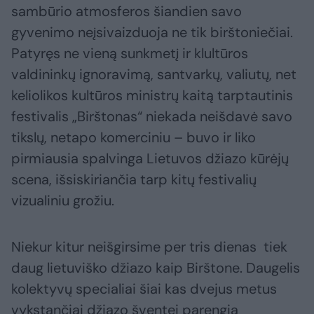
sambūrio atmosferos šiandien savo
gyvenimo neįsivaizduoja ne tik birštoniečiai.
Patyręs ne vieną sunkmetį ir klultūros
valdininkų ignoravimą, santvarkų, valiutų, net
keliolikos kultūros ministrų kaitą tarptautinis
festivalis „Birštonas“ niekada neišdavė savo
tikslų, netapo komerciniu – buvo ir liko
pirmiausia spalvinga Lietuvos džiazo kūrėjų
scena, išsiskiriančia tarp kitų festivalių
vizualiniu grožiu.
Niekur kitur neišgirsime per tris dienas tiek
daug lietuviško džiazo kaip Birštone. Daugelis
kolektyvų specialiai šiai kas dvejus metus
vykstančiai džiazo šventei parengia