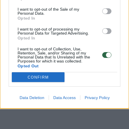
džiazas
Birštono džiazo festivalis
bilietai
I want to opt-out of the Sale of my
Personal Data.
Opted In
I want to opt-out of processing my
Personal Data for Targeted Advertising.
Komentuoti po šiuo straipsniu
Opted In
I want to opt-out of Collection, Use,
Komentuoti gali tik Lrytas registruoti vartotojai.
Retention, Sale, and/or Sharing of my
Personal Data that Is Unrelated with the
Prisijunkite prie registruotų vartotojų
Purposes for which it was collected.
Opted Out
bendruomenės ir bendraukite komentaruose!
CONFIRM
Rodyti komentarus
Data Deletion
Data Access
Privacy Policy
Prisijungti komentatoriams