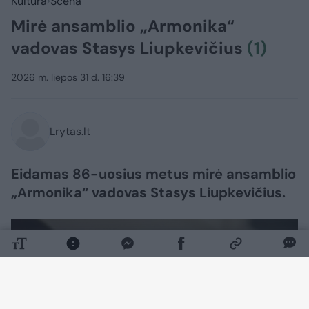
Kultūra
Scena
Mirė ansamblio „Armonika“
vadovas Stasys Liupkevičius
(1)
2026 m. liepos 31 d. 16:39
Lrytas.lt
Eidamas 86-uosius metus mirė ansamblio
„Armonika“ vadovas Stasys Liupkevičius.