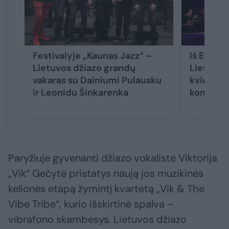
Festivalyje „Kaunas Jazz“ –
Iš Europo
Lietuvos džiazo grandų
Lietuvą: 
vakaras su Dainiumi Pulausku
kviečia į
ir Leonidu Šinkarenka
koncert
Paryžiuje gyvenanti džiazo vokalistė Viktorija
„Vik“ Gečytė pristatys naują jos muzikinės
kelionės etapą žymintį kvartetą „Vik & The
Vibe Tribe“, kurio išskirtinė spalva –
vibrafono skambesys. Lietuvos džiazo