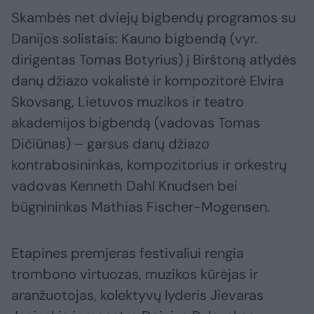
Skambės net dviejų bigbendų programos su
Danijos solistais: Kauno bigbendą (vyr.
dirigentas Tomas Botyrius) į Birštoną atlydės
danų džiazo vokalistė ir kompozitorė Elvira
Skovsang, Lietuvos muzikos ir teatro
akademijos bigbendą (vadovas Tomas
Dičiūnas) – garsus danų džiazo
kontrabosininkas, kompozitorius ir orkestrų
vadovas Kenneth Dahl Knudsen bei
būgnininkas Mathias Fischer-Mogensen.
Etapines premjeras festivaliui rengia
trombono virtuozas, muzikos kūrėjas ir
aranžuotojas, kolektyvų lyderis Jievaras