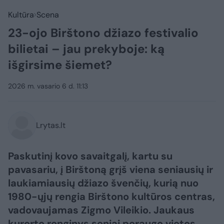
Kultūra
Scena
23-ojo Birštono džiazo festivalio
bilietai – jau prekyboje: ką
išgirsime šiemet?
2026 m. vasario 6 d. 11:13
Lrytas.lt
Paskutinį kovo savaitgalį, kartu su
pavasariu, į Birštoną grįš viena seniausių ir
laukiamiausių džiazo švenčių, kurią nuo
1980-ųjų rengia Birštono kultūros centras,
vadovaujamas Zigmo Vileikio. Jaukaus
kurorto renginys seniai peraugo vietos