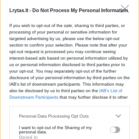
1930 m. stiliaus muziką. Net devyni šios
Lrytas.lt -
Do Not Process My Personal Information
grupės albumai pasiekė perkamiausių topo
viršūnę muzikos platformoje „Bandcamp“.
If you wish to opt-out of the sale, sharing to third parties, or
Birštonui „The Schwings Band“ parengė
processing of your personal or sensitive information for
targeted advertising by us, please use the below opt-out
nuotaikingą programą iš naujausio albumo.
section to confirm your selection. Please note that after your
Publikos laukia ir tradicinio džiazo septeto
opt-out request is processed you may continue seeing
„Collaborative Jazz Septet“ (vadovas Karolis
interest-based ads based on personal information utilized by
us or personal information disclosed to third parties prior to
Šarkus), atliekančio bibopo ir hardbopo stilių
your opt-out. You may separately opt-out of the further
įkvėptą autorinę muziką, debiutas.
disclosure of your personal information by third parties on the
IAB’s list of downstream participants. This information may
also be disclosed by us to third parties on the
IAB’s List of
23-asis tarptautinis džiazo festivalis
Downstream Participants
that may further disclose it to other
third parties.
„Birštonas“ vyks kovo 27–29 d. Birštono
kultūros centre (BKC). Bilietus galima įsigyti
Personal Data Processing Opt Outs
Kakava.lt platformoje ir BKC kasoje.
I want to opt-out of the Sharing of my
personal data.
Opted In