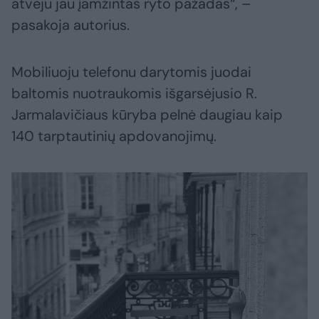
atveju jau įamžintas ryto pažadas“, –
pasakoja autorius.
Mobiliuoju telefonu darytomis juodai
baltomis nuotraukomis išgarsėjusio R.
Jarmalavičiaus kūryba pelnė daugiau kaip
140 tarptautinių apdovanojimų.