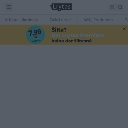
Karas Ukrainoje
Žalioji erdvė
Ačiū, Prezidente
E