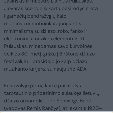
Jasinskis ir maestro Dainius Pulauskas.
Jievaras scenoje šį kartą pasirodys greta
ilgamečių bendražygių kaip
multiinstrumentininkas, jungiantis
minimalizmą su džiazo, roko, fanko ir
elektroninės muzikos elementais. D.
Pulauskas, minėdamas savo kūrybinės
veiklos 30-metį, grįžta į Birštono džiazo
festivalį, kur prasidėjo jo kaip džiazo
muzikanto karjera, su nauju trio ADA.
Festivalyje pirmą kartą pasirodys
tarptautinio pripažinimo sulaukęs lietuvių
džiazo ansamblis „The Schwings Band“
(vadovas Remis Rančys), atliekantis 1920–