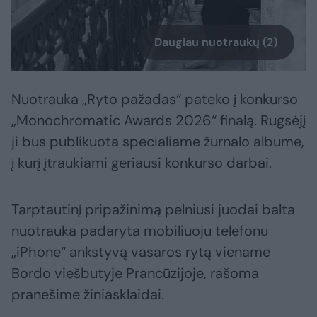
Daugiau nuotraukų (2)
Nuotrauka „Ryto pažadas“ pateko į konkurso
„Monochromatic Awards 2026“ finalą. Rugsėjį
ji bus publikuota specialiame žurnalo albume,
į kurį įtraukiami geriausi konkurso darbai.
Tarptautinį pripažinimą pelniusi juodai balta
nuotrauka padaryta mobiliuoju telefonu
„iPhone“ ankstyvą vasaros rytą viename
Bordo viešbutyje Prancūzijoje, rašoma
pranešime žiniasklaidai.