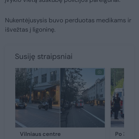
Nukentėjusysis buvo perduotas medikams ir
išvežtas į ligoninę.
Susiję straipsniai
Vilniaus centre
Po 3 gyv