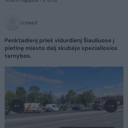
2026 m. rugpjūčio 7 d. 10:02
Lrytas.lt
Penktadienį prieš vidurdienį Šiauliuose į
pietinę miesto dalį skubėjo specialiosios
tarnybos.