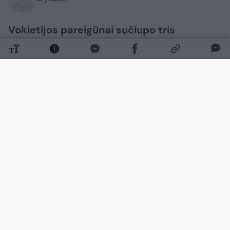
Vokietijos pareigūnai sučiupo tris
Bangladešo piliečius, neteisėtai kirtusius
sieną iš Lenkijos. Migrantai buvo grąžinti
lenkams, šie, paaiškėjus, kad į jų šalį
trijulė atvyko iš Lietuvos, vyrus perdavė
mūsų šalies pareigūnams. Tikėtina, kad ir
Lietuvoje neužsibuvo, nes buvo išsiųsti į
Latviją, kur neteistai įsibrovė iš
Baltarusijos.