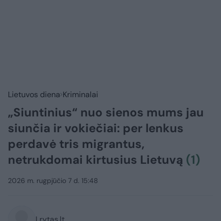
Lietuvos diena
Kriminalai
„Siuntinius“ nuo sienos mums jau
siunčia ir vokiečiai: per lenkus
perdavė tris migrantus,
netrukdomai kirtusius Lietuvą
(1)
2026 m. rugpjūčio 7 d. 15:48
Lrytas.lt