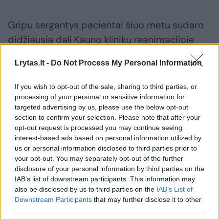
Gripu sergantys pacientai šiuo metu sudaro
didžiausią dalį Kauno klinikų reanimacijoje
gydomų žmonių. Iš viso joje yra 15 vietų.
Lrytas.lt -
Do Not Process My Personal Information
Rizikos grupių – keturios
If you wish to opt-out of the sale, sharing to third parties, or
processing of your personal or sensitive information for
targeted advertising by us, please use the below opt-out
„Kilus gripo epidemijai išskirtinį dėmesį į savo
section to confirm your selection. Please note that after your
opt-out request is processed you may continue seeing
sveikatos būklę turi atkreipti lėtinėmis
interest-based ads based on personal information utilized by
ligomis sergantys, vyresni nei 65 metų
us or personal information disclosed to third parties prior to
your opt-out. You may separately opt-out of the further
žmonės, nėščiosios ir sveikatos priežiūros
disclosure of your personal information by third parties on the
įstaigų darbuotojai.
IAB’s list of downstream participants. This information may
also be disclosed by us to third parties on the
IAB’s List of
Downstream Participants
that may further disclose it to other
Šių grupių žmonių imuninė sistema nėra tokia
third parties.