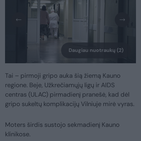
Daugiau nuotraukų (2)
Tai – pirmoji gripo auka šią žiemą Kauno
regione. Beje, Užkrečiamųjų ligų ir AIDS
centras (ULAC) pirmadienį pranešė, kad dėl
gripo sukeltų komplikacijų Vilniuje mirė vyras.
Moters širdis sustojo sekmadienį Kauno
klinikose.