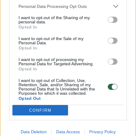
pajėgti kaip kitų žmonių, todėl yra didesnė
Personal Data Processing Opt Outs
rizika susirgti gripu. Tikėtina, kad jiems
I want to opt-out of the Sharing of my
išsivystys gripo komplikacijos ar net ištiks
personal data.
Opted In
mirtis.
I want to opt-out of the Sale of my
Personal Data.
Opted In
Sveikatos įstaigų darbuotojai turi didesnę
tikimybę susidurti su gripu sergančiais
I want to opt-out of processing my
Personal Data for Targeted Advertising.
žmonėmis, patys užsikrėsti ir užkrėsti kitus“,
Opted In
– tvirtino Kauno visuomenės sveikatos
I want to opt-out of Collection, Use,
Retention, Sale, and/or Sharing of my
centro vyriausioji specialistė Jonė Vanagė.
Personal Data that Is Unrelated with the
Purposes for which it was collected.
Opted Out
Sekmadienį mirusi medikė sirgo arterine
CONFIRM
hipertenzija.
Data Deletion
Data Access
Privacy Policy