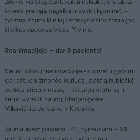
„Būklei vis blogėjant, reikia nelaukti, o skubiai
kviesti greitąją pagalbą ir vykti į ligoninę“, –
tvirtino Kauno klinikų Intensyviosios terapijos
klinikos vadovas Vidas Pilvinis.
Reanimacijoje – dar 8 pacientai
Kauno klinikų reanimacijoje šiuo metu gydomi
dar aštuoni žmonės, kuriuos į patalą nubloškė
sunkus gripo virusas, – keturios moterys ir
keturi vyrai iš Kauno, Marijampolės,
Vilkaviškio, Jurbarko ir Kėdainių.
Jauniausiam pacientui 44, vyriausiam – 65
metai. Jiems nustatytas kvėpavimo