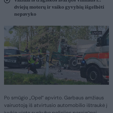
dviejų moterų ir vaiko gyvybių išgelbėti
nepavyko
Po smūgio „Opel“ apvirto. Garbaus amžiaus
vairuotoją iš atvirtusio automobilio ištraukė į
įvykio vietą suskubę policijos pareigūnai.