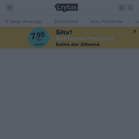
Karas Ukrainoje
Žalioji erdvė
Ačiū, Prezidente
E