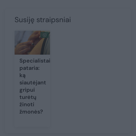
Susiję straipsniai
Specialistai
pataria:
ką
siautėjant
gripui
turėtų
žinoti
žmonės?