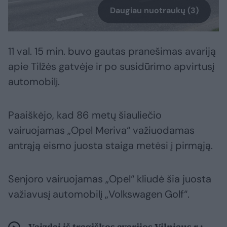
Daugiau nuotraukų (3)
11 val. 15 min. buvo gautas pranešimas avariją
apie Tilžės gatvėje ir po susidūrimo apvirtusį
automobilį.
Paaiškėjo, kad 86 metų šiauliečio
vairuojamas „Opel Meriva“ važiuodamas
antrąją eismo juosta staiga metėsi į pirmąją.
Senjoro vairuojamas „Opel“ kliudė šia juosta
važiavusį automobilį „Volkswagen Golf“.
Vaizdai iš tragiškos avarijos Vilniaus r.: