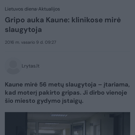
Lietuvos diena
Aktualijos
Gripo auka Kaune: klinikose mirė
slaugytoja
2016 m. vasario 9 d. 09:27
Lrytas.lt
Kaune mirė 56 metų slaugytoja – įtariama,
kad moterį pakirto gripas. Ji dirbo vienoje
šio miesto gydymo įstaigų.