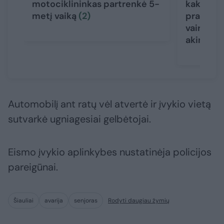
motociklininkas partrenkė 5-
kaktomuš
metį vaiką
(2)
prabilo 
vairuotoj
akimirks
Automobilį ant ratų vėl atvertė ir įvykio vietą
sutvarkė ugniagesiai gelbėtojai.
Eismo įvykio aplinkybes nustatinėja policijos
pareigūnai.
Šiauliai
avarija
senjoras
Rodyti daugiau žymių