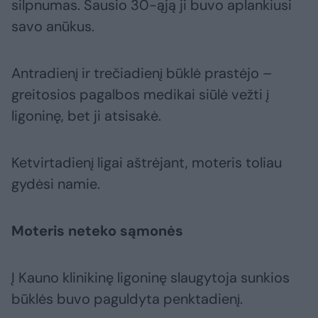
silpnumas. Sausio 30-ąją ji buvo aplankiusi
savo anūkus.
Antradienį ir trečiadienį būklė prastėjo –
greitosios pagalbos medikai siūlė vežti į
ligoninę, bet ji atsisakė.
Ketvirtadienį ligai aštrėjant, moteris toliau
gydėsi namie.
Moteris neteko sąmonės
Į Kauno klinikinę ligoninę slaugytoja sunkios
būklės buvo paguldyta penktadienį.