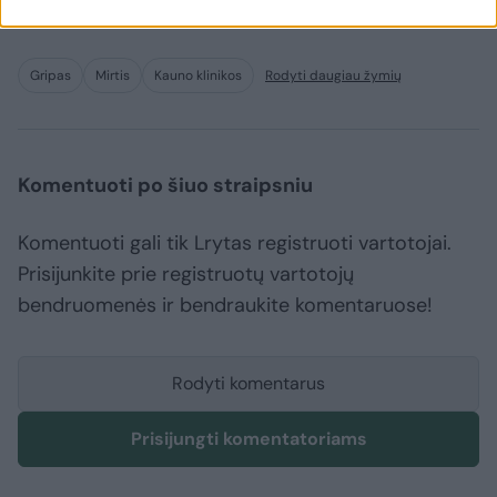
Kaune šiuo metu paskelbta gripo epidemija.
Gripas
Mirtis
Kauno klinikos
Rodyti daugiau žymių
Komentuoti po šiuo straipsniu
Komentuoti gali tik Lrytas registruoti vartotojai.
Prisijunkite prie registruotų vartotojų
bendruomenės ir bendraukite komentaruose!
Rodyti komentarus
Prisijungti komentatoriams