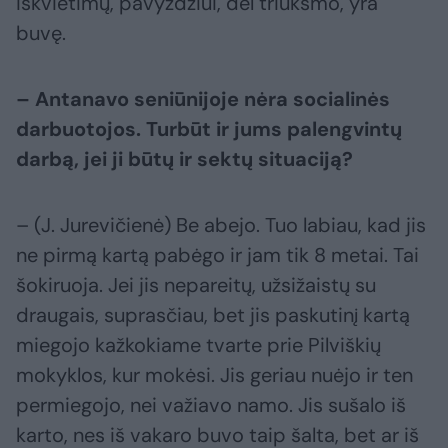
iškvietimų, pavyzdžiui, dėl triukšmo, yra
buvę.
– Antanavo seniūnijoje nėra socialinės
darbuotojos. Turbūt ir jums palengvintų
darbą, jei ji būtų ir sektų situaciją?
– (J. Jurevičienė) Be abejo. Tuo labiau, kad jis
ne pirmą kartą pabėgo ir jam tik 8 metai. Tai
šokiruoja. Jei jis nepareitų, užsižaistų su
draugais, suprasčiau, bet jis paskutinį kartą
miegojo kažkokiame tvarte prie Pilviškių
mokyklos, kur mokėsi. Jis geriau nuėjo ir ten
permiegojo, nei važiavo namo. Jis sušalo iš
karto, nes iš vakaro buvo taip šalta, bet ar iš