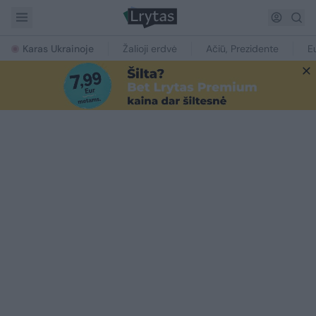
Karas Ukrainoje
Žalioji erdvė
Ačiū, Prezidente
E