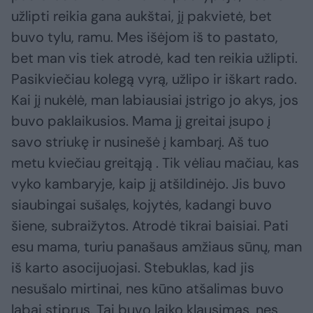
užlipti reikia gana aukštai, jį pakvietė, bet
buvo tylu, ramu. Mes išėjom iš to pastato,
bet man vis tiek atrodė, kad ten reikia užlipti.
Pasikviečiau kolegą vyrą, užlipo ir iškart rado.
Kai jį nukėlė, man labiausiai įstrigo jo akys, jos
buvo paklaikusios. Mama jį greitai įsupo į
savo striukę ir nusinešė į kambarį. Aš tuo
metu kviečiau greitąją . Tik vėliau mačiau, kas
vyko kambaryje, kaip jį atšildinėjo. Jis buvo
siaubingai sušalęs, kojytės, kadangi buvo
šiene, subraižytos. Atrodė tikrai baisiai. Pati
esu mama, turiu panašaus amžiaus sūnų, man
iš karto asocijuojasi. Stebuklas, kad jis
nesušalo mirtinai, nes kūno atšalimas buvo
labai stiprus. Tai buvo laiko klausimas, nes