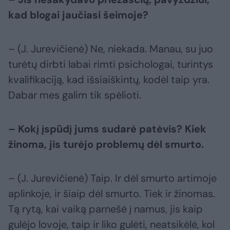
kad blogai jaučiasi šeimoje?
– (J. Jurevičienė) Ne, niekada. Manau, su juo
turėtų dirbti labai rimti psichologai, turintys
kvalifikaciją, kad išsiaiškintų, kodėl taip yra.
Dabar mes galim tik spėlioti.
– Kokį įspūdį jums sudarė patėvis? Kiek
žinoma, jis turėjo problemų dėl smurto.
– (J. Jurevičienė) Taip. Ir dėl smurto artimoje
aplinkoje, ir šiaip dėl smurto. Tiek ir žinomas.
Tą rytą, kai vaiką parnešė į namus, jis kaip
gulėjo lovoje, taip ir liko gulėti, neatsikėlė, kol