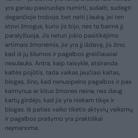
yra geriau pasiruošęs numirti, sušalti, sudegti
degančioje troboje, bet neiti į lauką, jei ten
stovi žmogus, kurio jis bijo, nes ta baimė jį
paralyžiuoja. Jis neturi jokio pasitikėjimo
artimais žmonėmis, jie yra jį išdavę, jis žino,
kad iš jų šilumos ir pagalbos greičiausiai
nesulauks. Antra, kaip taisyklė, atsiranda
kaltės pojūtis, tada vaikas jaučiasi kaltas,
blogas, žino, kad nenusipelno pagalbos ir pas
kaimynus ar kitus žmones neina, nes daug
kartų girdėjo, kad jis yra niekam tikęs ir
blogas. Iš paties vaiko tikėtis aktyvių veiksmų
ir pagalbos prašymo yra praktiškai
neįmanoma.