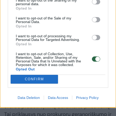
I want to opt-out of the Sharing of my
personal data.
Opted In
– (D. Šakalienė) 13 metų bandau pasiekti, kad
I want to opt-out of the Sale of my
būtų priimtas normalus Vaiko teisių
Personal Data.
Opted In
apsaugos įstatymas, kuriame būtų aiškiai
apibrėžtas smurtas ir jo formos, kad
I want to opt-out of processing my
Personal Data for Targeted Advertising.
kiekvienam juodu ant balto būtų labai aiškiai
Opted In
parašyta, kas yra emocinis, fizinis smurtas,
I want to opt-out of Collection, Use,
Retention, Sale, and/or Sharing of my
nepriežiūra. Tada, galbūt, būtų lengviau.
Personal Data that Is Unrelated with the
Purposes for which it was collected.
Matau, kad jums rūpi, bet daugeliu kitų
Opted Out
atvejų, jei teisėsaugos pareigūnai asmeniškai
CONFIRM
nededa pastangų, nėra aiškios informacijos ir
žinojimo. Šiuo atveju yra ikiteisminis tyrimas
dėl vaiko dingimo. Vaikas atsirado, bet labai
Data Deletion
Data Access
Privacy Policy
svarbu pradėti tyrimą dėl smurto prieš vaiką.
Tai priklausys nuo prokurorų geranoriškumo ir