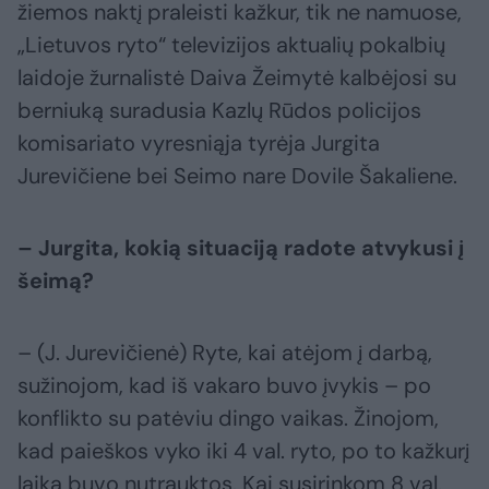
žiemos naktį praleisti kažkur, tik ne namuose,
„Lietuvos ryto“ televizijos aktualių pokalbių
laidoje žurnalistė Daiva Žeimytė kalbėjosi su
berniuką suradusia Kazlų Rūdos policijos
komisariato vyresniąja tyrėja Jurgita
Jurevičiene bei Seimo nare Dovile Šakaliene.
– Jurgita, kokią situaciją radote atvykusi į
šeimą?
– (J. Jurevičienė) Ryte, kai atėjom į darbą,
sužinojom, kad iš vakaro buvo įvykis – po
konflikto su patėviu dingo vaikas. Žinojom,
kad paieškos vyko iki 4 val. ryto, po to kažkurį
laiką buvo nutrauktos. Kai susirinkom 8 val.,