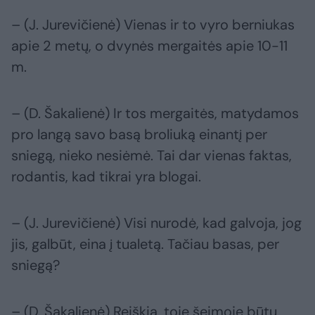
– (J. Jurevičienė) Vienas ir to vyro berniukas
apie 2 metų, o dvynės mergaitės apie 10-11
m.
– (D. Šakalienė) Ir tos mergaitės, matydamos
pro langą savo basą broliuką einantį per
sniegą, nieko nesiėmė. Tai dar vienas faktas,
rodantis, kad tikrai yra blogai.
– (J. Jurevičienė) Visi nurodė, kad galvoja, jog
jis, galbūt, eina į tualetą. Tačiau basas, per
sniegą?
– (D. Šakalienė) Reiškia, toje šeimoje būtų