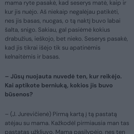
mama ryte pasakė, kad seserys matė, kaip ir
kur jis nuėjo. Aš niekaip negalėjau patikėti,
nes jis basas, nuogas, o tą naktį buvo labai
šalta, snigo. Sakiau, gal pasiėmė kokius
drabužius, ieškojo, bet nieko. Seserys pasakė,
kad jis tikrai išėjo tik su apatinėmis
kelnaitėmis ir basas.
– Jūsų nuojauta nuvedė ten, kur reikėjo.
Kai aptikote berniuką, kokios jis buvo
būsenos?
– (J. Jurevičienė) Pirmą kartą į tą pastatą
atėjau su mama. Kažkodėl pirmiausia man tas
pastatas užkliuvo. Mama pasilypėjo, nes ten