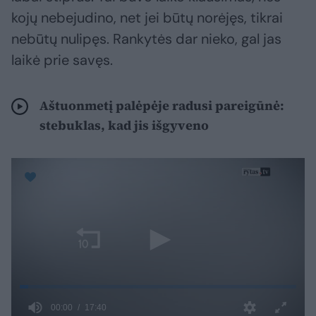
kojų nebejudino, net jei būtų norėjęs, tikrai
nebūtų nulipęs. Rankytės dar nieko, gal jas
laikė prie savęs.
Aštuonmetį palėpėje radusi pareigūnė:
stebuklas, kad jis išgyveno