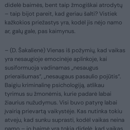
didelė baimės, bent taip žmogiškai atrodytų
– taip bijot pareit, kad geriau šalti? Vistiek
kažkokios priežastys yra, kodėl jis nėjo namo
ar, galų gale, pas kaimynus.
– (D. Šakalienė) Vienas iš požymių, kad vaikas
yra nesaugioje emocinėje aplinkoje, kai
susiformuoja vadinamas „nesaugus
prieraišumas“, „nesaugaus pasaulio pojūtis“.
Baigiu kriminalinę psichologiją, atlikau
tyrimus su žmonėmis, kurie padarė labai
žiaurius nužudymus. Visi buvo patyrę labai
įvairią prievartą vaikystėje. Kas nutinka tokiu
atveju, kad sunku suprasti, kodėl vaikas neina
namo – jo baimė yra tokia didelė, kad vaikas