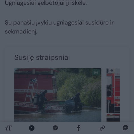
Ugniagesiai gelbėtojai jį iškėlė.
Su panašiu įvykiu ugniagesiai susidūrė ir
sekmadienį.
Susiję straipsniai
Mažeikiuose išgelbėti du
Varėnos 