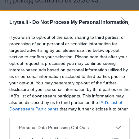
ir į policiją skambino tik 23.30 val.
– Labai dažnai būna taip, kad pareigūnai
Lrytas.lt -
Do Not Process My Personal Information
gauna informaciją apie buitinį konfliktą,
If you wish to opt-out of the sale, sharing to third parties, or
tačiau smurto prieš vaiką apibrėžimas
processing of your personal or sensitive information for
nėra labai aiškus. Atvykstate ir paaiškėja,
targeted advertising by us, please use the below opt-out
kad nėra dėl ko pradėti ikiteisminio
section to confirm your selection. Please note that after your
opt-out request is processed you may continue seeing
tyrimo, dėl to ir nepradedate. Ar čia nėra
interest-based ads based on personal information utilized by
problema, kad Jums patiems kartais per
us or personal information disclosed to third parties prior to
your opt-out. You may separately opt-out of the further
sunku susigaudyti, o gal sistema taip
disclosure of your personal information by third parties on the
neveikia, kad būtų aišku, jog tai yra
IAB’s list of downstream participants. This information may
also be disclosed by us to third parties on the
IAB’s List of
smurtas prieš vaiką?
Downstream Participants
that may further disclose it to other
third parties.
– (J. Jurevičienė) Dažniausiai nuvykus
Personal Data Processing Opt Outs
paaiškėja ar buvo smurtas, ar nebuvo.