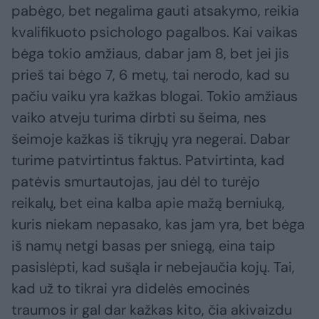
pabėgo, bet negalima gauti atsakymo, reikia
kvalifikuoto psichologo pagalbos. Kai vaikas
bėga tokio amžiaus, dabar jam 8, bet jei jis
prieš tai bėgo 7, 6 metų, tai nerodo, kad su
pačiu vaiku yra kažkas blogai. Tokio amžiaus
vaiko atveju turima dirbti su šeima, nes
šeimoje kažkas iš tikrųjų yra negerai. Dabar
turime patvirtintus faktus. Patvirtinta, kad
patėvis smurtautojas, jau dėl to turėjo
reikalų, bet eina kalba apie mažą berniuką,
kuris niekam nepasako, kas jam yra, bet bėga
iš namų netgi basas per sniegą, eina taip
pasislėpti, kad sušąla ir nebejaučia kojų. Tai,
kad už to tikrai yra didelės emocinės
traumos ir gal dar kažkas kito, čia akivaizdu