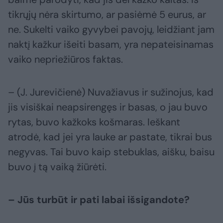
tikrųjų nėra skirtumo, ar pasiėmė 5 eurus, ar
ne. Sukelti vaiko gyvybei pavojų, leidžiant jam
naktį kažkur išeiti basam, yra nepateisinamas
vaiko nepriežiūros faktas.
– (J. Jurevičienė) Nuvažiavus ir sužinojus, kad
jis visiškai neapsirengęs ir basas, o jau buvo
rytas, buvo kažkoks košmaras. Ieškant
atrodė, kad jei yra lauke ar pastate, tikrai bus
negyvas. Tai buvo kaip stebuklas, aišku, baisu
buvo į tą vaiką žiūrėti.
– Jūs turbūt ir pati labai išsigandote?