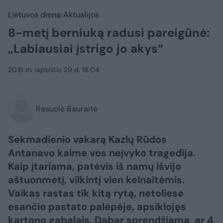
Lietuvos diena
Aktualijos
8-metį berniuką radusi pareigūnė:
„Labiausiai įstrigo jo akys“
2016 m. lapkričio 29 d. 18:04
Rasuolė Bauraitė
Sekmadienio vakarą Kazlų Rūdos
Antanavo kaime vos neįvyko tragedija.
Kaip įtariama, patėvis iš namų išvijo
aštuonmetį, vilkintį vien kelnaitėmis.
Vaikas rastas tik kitą rytą, netoliese
esančio pastato palėpėje, apsiklojęs
kartono gabalais. Dabar sprendžiama, ar 4