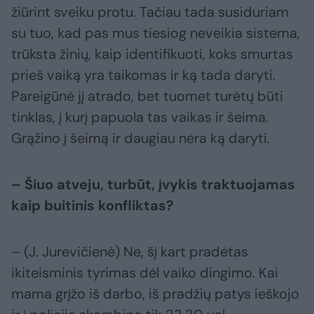
žiūrint sveiku protu. Tačiau tada susiduriam
su tuo, kad pas mus tiesiog neveikia sistema,
trūksta žinių, kaip identifikuoti, koks smurtas
prieš vaiką yra taikomas ir ką tada daryti.
Pareigūnė jį atrado, bet tuomet turėtų būti
tinklas, į kurį papuola tas vaikas ir šeima.
Grąžino į šeimą ir daugiau nėra ką daryti.
– Šiuo atveju, turbūt, įvykis traktuojamas
kaip buitinis konfliktas?
– (J. Jurevičienė) Ne, šį kart pradėtas
ikiteisminis tyrimas dėl vaiko dingimo. Kai
mama grįžo iš darbo, iš pradžių patys ieškojo