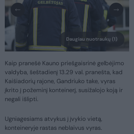
Daugiau nuotraukų (1)
Kaip pranešė Kauno priešgaisrinė gelbėjimo
valdyba, šeštadienį 13.29 val. pranešta, kad
Kaišiadorių rajone, Gandriuko take, vyras
įkrito į požeminį konteinerį, susižalojo koją ir
negali išlipti.
Ugniagesiams atvykus į įvykio vietą,
konteineryje rastas neblaivus vyras.