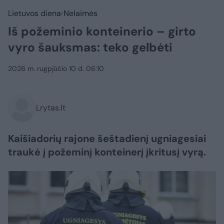
Lietuvos diena
Nelaimės
Iš požeminio konteinerio – girto
vyro šauksmas: teko gelbėti
2026 m. rugpjūčio 10 d. 06:10
Lrytas.lt
Kaišiadorių rajone šeštadienį ugniagesiai
traukė į požeminį konteinerį įkritusį vyrą.