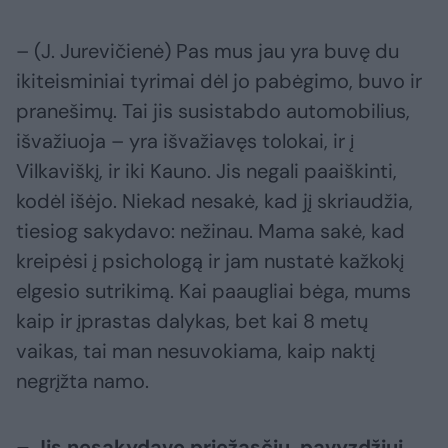
– (J. Jurevičienė) Pas mus jau yra buvę du
ikiteisminiai tyrimai dėl jo pabėgimo, buvo ir
pranešimų. Tai jis susistabdo automobilius,
išvažiuoja – yra išvažiavęs tolokai, ir į
Vilkaviškį, ir iki Kauno. Jis negali paaiškinti,
kodėl išėjo. Niekad nesakė, kad jį skriaudžia,
tiesiog sakydavo: nežinau. Mama sakė, kad
kreipėsi į psichologą ir jam nustatė kažkokį
elgesio sutrikimą. Kai paaugliai bėga, mums
kaip ir įprastas dalykas, bet kai 8 metų
vaikas, tai man nesuvokiama, kaip naktį
negrįžta namo.
– Jis nesakydavo priežasčių, pavyzdžiui,