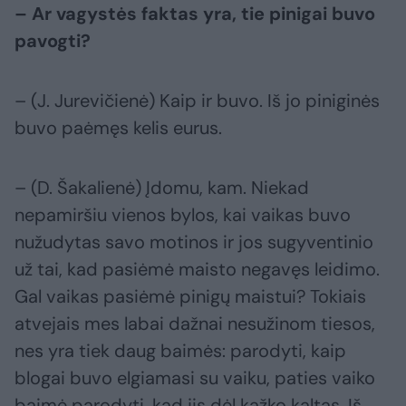
– Ar vagystės faktas yra, tie pinigai buvo
pavogti?
– (J. Jurevičienė) Kaip ir buvo. Iš jo piniginės
buvo paėmęs kelis eurus.
– (D. Šakalienė) Įdomu, kam. Niekad
nepamiršiu vienos bylos, kai vaikas buvo
nužudytas savo motinos ir jos sugyventinio
už tai, kad pasiėmė maisto negavęs leidimo.
Gal vaikas pasiėmė pinigų maistui? Tokiais
atvejais mes labai dažnai nesužinom tiesos,
nes yra tiek daug baimės: parodyti, kaip
blogai buvo elgiamasi su vaiku, paties vaiko
baimė parodyti, kad jis dėl kažko kaltas. Iš