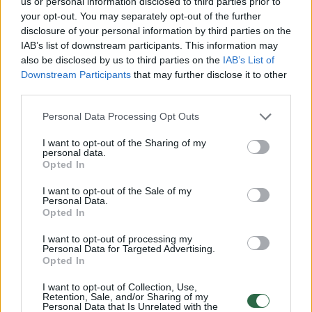
us or personal information disclosed to third parties prior to
V.Matijošaitis jai padėjo atsistoti ir paeiti iki
your opt-out. You may separately opt-out of the further
disclosure of your personal information by third parties on the
šaligatvio.
IAB’s list of downstream participants. This information may
also be disclosed by us to third parties on the
IAB’s List of
Downstream Participants
that may further disclose it to other
Tuo metu kaip atsitiktinai pro šalį važiavo
third parties.
policijos ekipažas – pareigūnai, sustoję prie
Personal Data Processing Opt Outs
perėjos, viską greitai išsiaiškino,.
I want to opt-out of the Sharing of my
personal data.
Opted In
„Joks eismo įvykis nebuvo forminamas“, –
I want to opt-out of the Sale of my
teigė pareigūnai.
Personal Data.
Opted In
Greitosios pagalbos medikai pranešė
I want to opt-out of processing my
Personal Data for Targeted Advertising.
naujienų portalui
lrytas.lt
, jog nebuvo
Opted In
kviečiami į Raudondvarį dėl pėsčiosios –
I want to opt-out of Collection, Use,
Retention, Sale, and/or Sharing of my
moteris būklė tikriausiai netrukus pagerėjo.
Personal Data that Is Unrelated with the