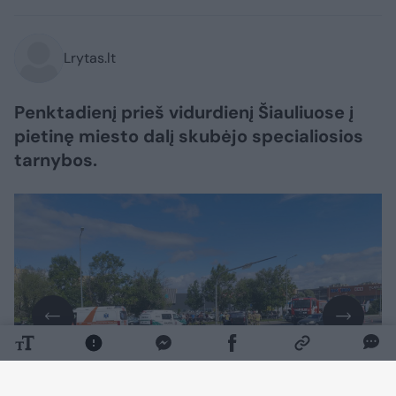
Lrytas.lt
Penktadienį prieš vidurdienį Šiauliuose į
pietinę miesto dalį skubėjo specialiosios
tarnybos.