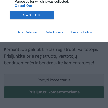
Purposes for which it was collected.
Opted Out
Raudondvaris
Kaunas
Kauno meras
Rodyti daugiau žymių
CONFIRM
Data Deletion
Data Access
Privacy Policy
Komentuoti po šiuo straipsniu
Komentuoti gali tik Lrytas registruoti vartotojai.
Prisijunkite prie registruotų vartotojų
bendruomenės ir bendraukite komentaruose!
Rodyti komentarus
Prisijungti komentatoriams