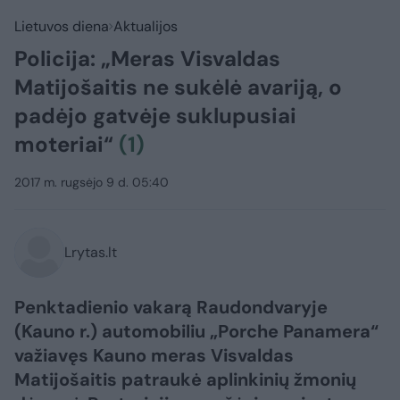
Lietuvos diena
Aktualijos
Policija: „Meras Visvaldas
Matijošaitis ne sukėlė avariją, o
padėjo gatvėje suklupusiai
moteriai“
(1)
2017 m. rugsėjo 9 d. 05:40
Lrytas.lt
Penktadienio vakarą Raudondvaryje
(Kauno r.) automobiliu „Porche Panamera“
važiavęs Kauno meras Visvaldas
Matijošaitis patraukė aplinkinių žmonių