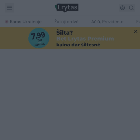
Karas Ukrainoje
Žalioji erdvė
Ačiū, Prezidente
E