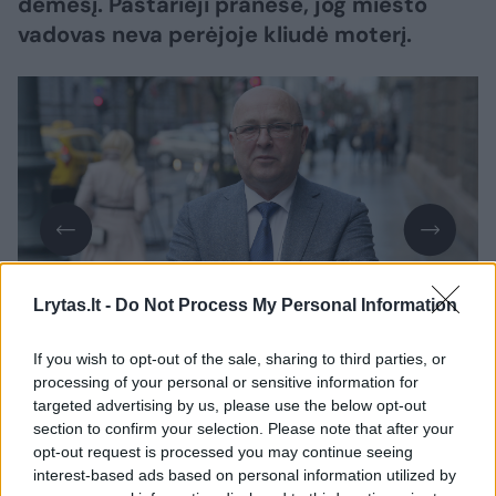
dėmesį. Pastarieji pranešė, jog miesto
vadovas neva perėjoje kliudė moterį.
Lrytas.lt -
Do Not Process My Personal Information
Daugiau nuotraukų (1)
If you wish to opt-out of the sale, sharing to third parties, or
processing of your personal or sensitive information for
targeted advertising by us, please use the below opt-out
Kauno apskrities vyriausiojo policijos
section to confirm your selection. Please note that after your
opt-out request is processed you may continue seeing
komisariato budėtojo tvirtinimu, avarijos
interest-based ads based on personal information utilized by
nebuvo – pėsčioji gatvėje pati suklupo, o