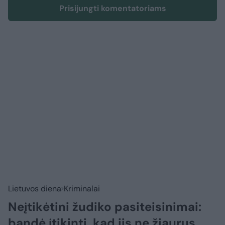
Prisijungti komentatoriams
Lietuvos diena
Kriminalai
Neįtikėtini žudiko pasiteisinimai:
bandė įtikinti, kad jis ne žiaurus