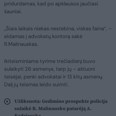
pridurdamas, kad po apklausos jaučiasi
šauniai.
„Šiais laikais niekas nestebina, viskas faina“, –
eidamas į advokatų kontorą sakė
R.Malinauskas.
Ikiteisminiame tyrime trečiadienį buvo
sulaikyti 26 asmenys, tarp jų – aštuoni
teisėjai, penki advokatai ir 13 kitų asmenų.
Dalį jų teismas leido suimti.
Užfiksuota: Gedimino prospekte policija
sulaikė R. Malinausko patarėją A.
Kadziauską