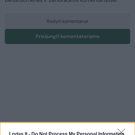
bendruomenės ir bendraukite komentaruose!
Rodyti komentarus
Prisijungti komentatoriams
Lrytas.lt -
Do Not Process My Personal Information