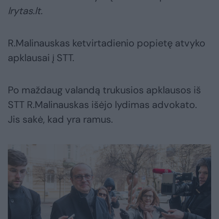
lrytas.lt.
R.Malinauskas ketvirtadienio popietę atvyko
apklausai į STT.
Po maždaug valandą trukusios apklausos iš
STT R.Malinauskas išėjo lydimas advokato.
Jis sakė, kad yra ramus.