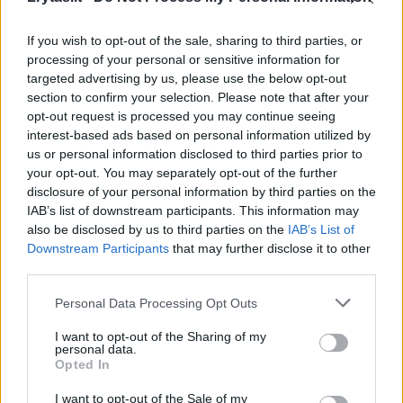
Lietuvos diena
Aktualijos
If you wish to opt-out of the sale, sharing to third parties, or
Karys prabilo apie galimus
processing of your personal or sensitive information for
targeted advertising by us, please use the below opt-out
pažeidimus pirkimuose: ministro
section to confirm your selection. Please note that after your
teiginiai neatspindi tikrovės
(9)
opt-out request is processed you may continue seeing
interest-based ads based on personal information utilized by
us or personal information disclosed to third parties prior to
2026 m. rugpjūčio 9 d. 05:07
your opt-out. You may separately opt-out of the further
disclosure of your personal information by third parties on the
IAB’s list of downstream participants. This information may
Lrytas.lt
also be disclosed by us to third parties on the
IAB’s List of
Downstream Participants
that may further disclose it to other
third parties.
Buvęs kariuomenės Karo prievolės ir
komplektavimo tarnybos (KPKT)
Personal Data Processing Opt Outs
direktoriaus pavaduotojas Audrius
I want to opt-out of the Sharing of my
personal data.
Beinoras teigia, kad krašto apsaugos
Opted In
ministro Roberto Kauno viešai išsakyti
I want to opt-out of the Sale of my