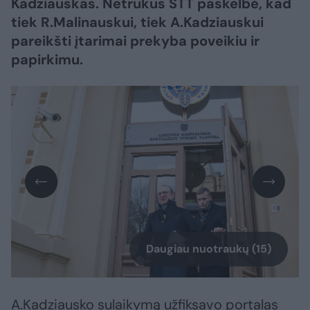
Kadziauskas. Netrukus STT paskelbė, kad
tiek R.Malinauskui, tiek A.Kadziauskui
pareikšti įtarimai prekyba poveikiu ir
papirkimu.
Daugiau nuotraukų (15)
A.Kadziausko sulaikymą užfiksavo portalas