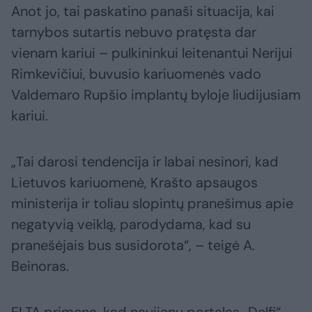
Anot jo, tai paskatino panaši situacija, kai
tarnybos sutartis nebuvo pratęsta dar
vienam kariui – pulkininkui leitenantui Nerijui
Rimkevičiui, buvusio kariuomenės vado
Valdemaro Rupšio implantų byloje liudijusiam
kariui.
„Tai darosi tendencija ir labai nesinori, kad
Lietuvos kariuomenė, Krašto apsaugos
ministerija ir toliau slopintų pranešimus apie
negatyvią veiklą, parodydama, kad su
pranešėjais bus susidorota“, – teigė A.
Beinoras.
ELTA primena, kad naujienų portalas „Delfi“