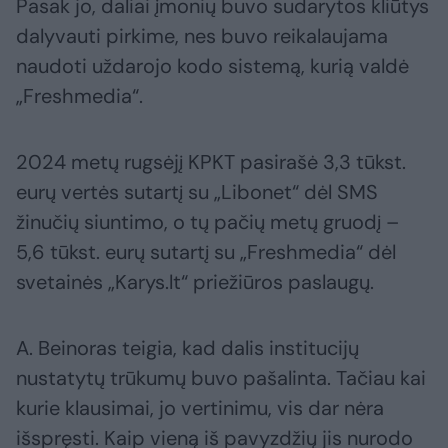
Pasak jo, daliai įmonių buvo sudarytos kliūtys
dalyvauti pirkime, nes buvo reikalaujama
naudoti uždarojo kodo sistemą, kurią valdė
„Freshmedia“.
2024 metų rugsėjį KPKT pasirašė 3,3 tūkst.
eurų vertės sutartį su „Libonet“ dėl SMS
žinučių siuntimo, o tų pačių metų gruodį –
5,6 tūkst. eurų sutartį su „Freshmedia“ dėl
svetainės „Karys.lt“ priežiūros paslaugų.
A. Beinoras teigia, kad dalis institucijų
nustatytų trūkumų buvo pašalinta. Tačiau kai
kurie klausimai, jo vertinimu, vis dar nėra
išspręsti. Kaip vieną iš pavyzdžių jis nurodo