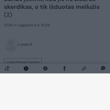
skerdikas, o tik išduotas meilužis
(2)
2026 m. rugpjūčio 9 d. 10:09
Lrytas.lt
Lrytas Premium nariams
Lietuvos apeliaciniame teisme 62 metų
Vigintas Arbačauskas iš paskutiniųjų
stengėsi atsikratyti maniako skerdiko
etiketės, bet teisėjų kolegija nepatikėjo,
kad jis netyčia kirviu dviem moterims
praskėlė kaukolę.