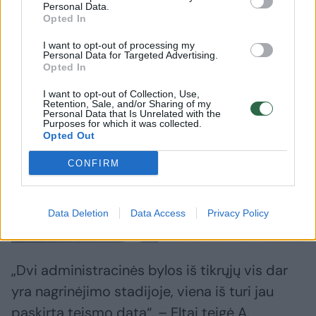
teiginiai apie esą atmestus jo kreipimusis į
Personal Data.
institucijas neatspindi visos situacijos.
Opted In
I want to opt-out of processing my
Personal Data for Targeted Advertising.
Opted In
I want to opt-out of Collection, Use,
Retention, Sale, and/or Sharing of my
Personal Data that Is Unrelated with the
Purposes for which it was collected.
Opted Out
CONFIRM
Daugiau nuotraukų (1)
Data Deletion
Data Access
Privacy Policy
„Dvi administracinės bylos iš tikrųjų vis dar
yra nagrinėjimo stadijoje, viena iš turi jau
paskirtą teismo datą“, – Eltai teigė A.