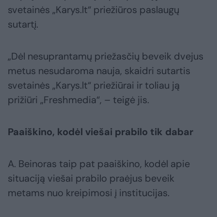
svetainės „Karys.lt“ priežiūros paslaugų
sutartį.
„Dėl nesuprantamų priežasčių beveik dvejus
metus nesudaroma nauja, skaidri sutartis
svetainės „Karys.lt“ priežiūrai ir toliau ją
prižiūri „Freshmedia“, – teigė jis.
Paaiškino, kodėl viešai prabilo tik dabar
A. Beinoras taip pat paaiškino, kodėl apie
situaciją viešai prabilo praėjus beveik
metams nuo kreipimosi į institucijas.