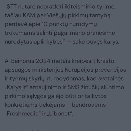
„STT nutarė nepradėti ikiteisminio tyrimo,
tačiau KAM per Viešųjų pirkimų tarnybą
perdavė apie 10 punktų nurodymų
trūkumams šalinti pagal mano pranešime
nurodytas aplinkybes“, – sakė buvęs karys.
A. Beinoras 2024 metais kreipėsi į Krašto
apsaugos ministerijos Korupcijos prevencijos
ir tyrimų skyrių, nurodydamas, kad svetainės
„Karys.lt“ atnaujinimo ir SMS žinučių siuntimo
pirkimo sąlygos galėjo būti pritaikytos
konkretiems tiekėjams – bendrovėms
„Freshmedia“ ir „Libonet“.