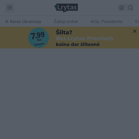
Karas Ukrainoje
Žalioji erdvė
Ačiū, Prezidente
E