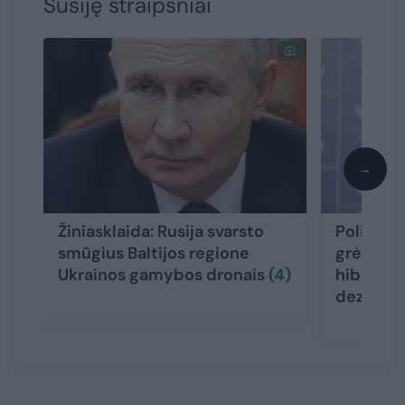
Susiję straipsniai
→
Žiniasklaida: Rusija svarsto
Politikai
smūgius Baltijos regione
grėsmę Li
Ukrainos gamybos dronais
(4)
hibridinė
dezinfor