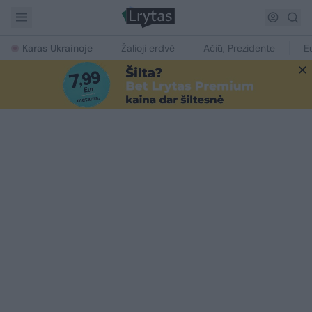
Karas Ukrainoje
Žalioji erdvė
Ačiū, Prezidente
E