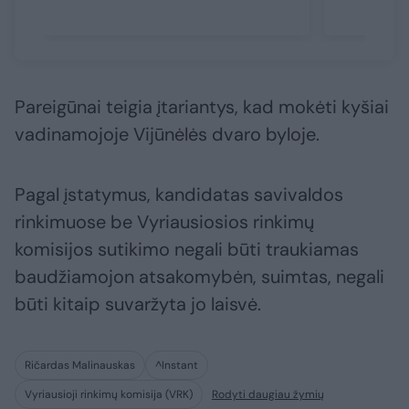
Pareigūnai teigia įtariantys, kad mokėti kyšiai
vadinamojoje Vijūnėlės dvaro byloje.
Pagal įstatymus, kandidatas savivaldos
rinkimuose be Vyriausiosios rinkimų
komisijos sutikimo negali būti traukiamas
baudžiamojon atsakomybėn, suimtas, negali
būti kitaip suvaržyta jo laisvė.
Ričardas Malinauskas
^Instant
Vyriausioji rinkimų komisija (VRK)
Rodyti daugiau žymių