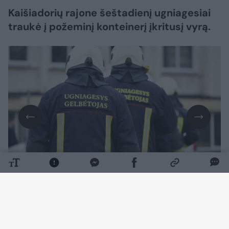
Kaišiadorių rajone šeštadienį ugniagesiai
traukė į požeminį konteinerį įkritusį vyrą.
Daugiau nuotraukų (1)
Kaip pranešė Kauno priešgaisrinė gelbėjimo
valdyba, šeštadienį 13.29 val. pranešta, kad