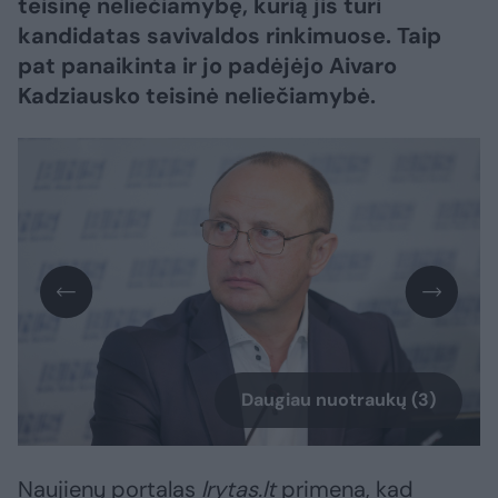
teisinę neliečiamybę, kurią jis turi
kandidatas savivaldos rinkimuose. Taip
pat panaikinta ir jo padėjėjo Aivaro
Kadziausko teisinė neliečiamybė.
Daugiau nuotraukų (3)
Naujienų portalas
lrytas.lt
primena, kad