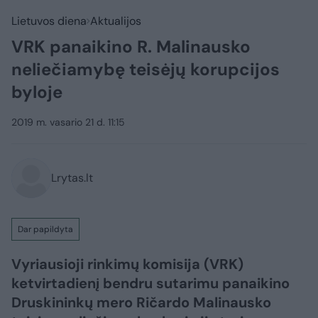
Lietuvos diena
Aktualijos
VRK panaikino R. Malinausko
neliečiamybę teisėjų korupcijos
byloje
2019 m. vasario 21 d. 11:15
Lrytas.lt
Dar papildyta
Vyriausioji rinkimų komisija (VRK)
ketvirtadienį bendru sutarimu panaikino
Druskininkų mero Ričardo Malinausko