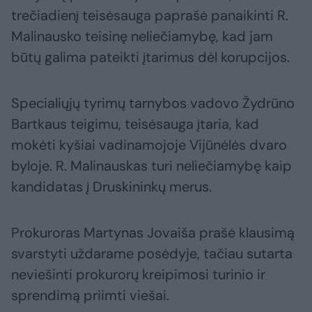
trečiadienį teisėsauga paprašė panaikinti R.
Malinausko teisinę neliečiamybę, kad jam
būtų galima pateikti įtarimus dėl korupcijos.
Specialiųjų tyrimų tarnybos vadovo Žydrūno
Bartkaus teigimu, teisėsauga įtaria, kad
mokėti kyšiai vadinamojoje Vijūnėlės dvaro
byloje. R. Malinauskas turi neliečiamybę kaip
kandidatas į Druskininkų merus.
Prokuroras Martynas Jovaiša prašė klausimą
svarstyti uždarame posėdyje, tačiau sutarta
neviešinti prokurorų kreipimosi turinio ir
sprendimą priimti viešai.