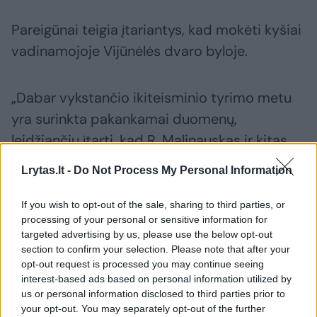
Pareigūnai teigia įtariantys, kad mokėti kyšiai
vadinamojoje Vijūnėlės dvaro byloje.
„Dabar vykstančio ikiteisminio tyrimo metu
yra surinkta pakankamai duomenų,
leidžiančių įtarti, kad R. Malinauskas ir kitas
asmuo dalyvavo nusikalstamas veikas“, –
Lrytas.lt -
Do Not Process My Personal Information
žurnalistams sakė prokuroras.
If you wish to opt-out of the sale, sharing to third parties, or
processing of your personal or sensitive information for
Jis sakė šiuo metu negalintis atsakyti, ar
targeted advertising by us, please use the below opt-out
teisėsauga sulaikys R. Malinauską.
section to confirm your selection. Please note that after your
opt-out request is processed you may continue seeing
interest-based ads based on personal information utilized by
us or personal information disclosed to third parties prior to
„Pagal šiandien duotą leidimą panaikinus
your opt-out. You may separately opt-out of the further