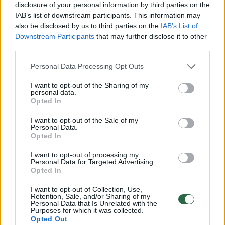
neliečiamybę teisėsaugos institucijos įgyja
disclosure of your personal information by third parties on the
teisę sulaikyti ar kreiptis į teismą suėmimo,
IAB’s list of downstream participants. This information may
also be disclosed by us to third parties on the
IAB’s List of
tačiau, ar tai bus daroma, negalėčiau
Downstream Participants
that may further disclose it to other
komentuoti“, – teigė M. Jovaiša.
third parties.
Personal Data Processing Opt Outs
Jis patvirtino, kad įtarimai susiję su
I want to opt-out of the Sharing of my
kyšininkavimu, bet nekomentavo, apie kokio
personal data.
Opted In
dydžio kyšį kalbama.
I want to opt-out of the Sale of my
Personal Data.
Opted In
Prabilo apie jo namuose atliktas kratas
I want to opt-out of processing my
Personal Data for Targeted Advertising.
Opted In
Ketvirtadienį surengtos spaudos
konferencijos metu R.Malinauskas pranešė,
I want to opt-out of Collection, Use,
Retention, Sale, and/or Sharing of my
Personal Data that Is Unrelated with the
kad tiek jo, tiek ir jo patarėjo A.Kadziausko
Purposes for which it was collected.
namuose ketvirtadienį buvo atliekamos
Opted Out