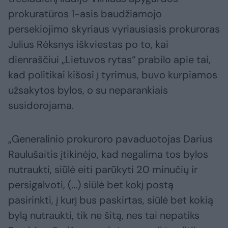
prokuratūros 1-asis baudžiamojo
persekiojimo skyriaus vyriausiasis prokuroras
Julius Rėksnys iškviestas po to, kai
dienraščiui „Lietuvos rytas“ prabilo apie tai,
kad politikai kišosi į tyrimus, buvo kurpiamos
užsakytos bylos, o su neparankiais
susidorojama.
„Generalinio prokuroro pavaduotojas Darius
Raulušaitis įtikinėjo, kad negalima tos bylos
nutraukti, siūlė eiti parūkyti 20 minučių ir
persigalvoti, (...) siūlė bet kokį postą
pasirinkti, į kurį bus paskirtas, siūlė bet kokią
bylą nutraukti, tik ne šitą, nes tai nepatiks