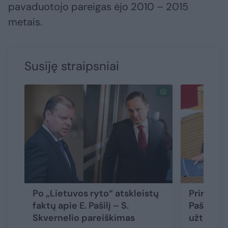
pavaduotojo pareigas ėjo 2010 – 2015
metais.
Susiję straipsniai
Po „Lietuvos ryto“ atskleistų
Priremta
faktų apie E. Pašilį – S.
Pašilis a
Skvernelio pareiškimas
užtruko 