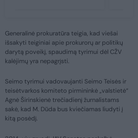
Generalinė prokuratūra teigia, kad viešai
išsakyti teiginiai apie prokurorų ar politikų
darytą poveikį, spaudimą tyrimui dėl CŽV
kalėjimų yra nepagrįsti.
Seimo tyrimui vadovaujanti Seimo Teisės ir
teisėtvarkos komiteto pirmininkė „valstietė“
Agnė Širinskienė trečiadienį žurnalistams
sakė, kad M. Dūda bus kviečiamas liudyti į
kitą posėdį.