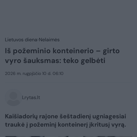
Lietuvos diena
Nelaimės
Iš požeminio konteinerio – girto
vyro šauksmas: teko gelbėti
2026 m. rugpjūčio 10 d. 06:10
Lrytas.lt
Kaišiadorių rajone šeštadienį ugniagesiai
traukė į požeminį konteinerį įkritusį vyrą.