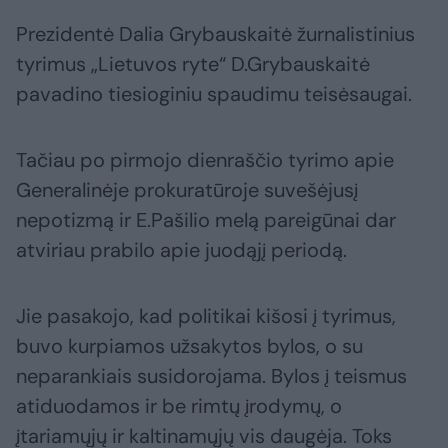
Prezidentė Dalia Grybauskaitė žurnalistinius
tyrimus „Lietuvos ryte“ D.Grybauskaitė
pavadino tiesioginiu spaudimu teisėsaugai.
Tačiau po pirmojo dienraščio tyrimo apie
Generalinėje prokuratūroje suvešėjusį
nepotizmą ir E.Pašilio melą pareigūnai dar
atviriau prabilo apie juodąjį periodą.
Jie pasakojo, kad politikai kišosi į tyrimus,
buvo kurpiamos užsakytos bylos, o su
neparankiais susidorojama. Bylos į teismus
atiduodamos ir be rimtų įrodymų, o
įtariamųjų ir kaltinamųjų vis daugėja. Toks