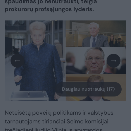
spaudimas jo nenutraukti, teigia
prokurorų profsąjungos lyderis.
Daugiau nuotraukų (17)
Neteisėtą poveikį politikams ir valstybės
tarnautojams tiriančiai Seimo komisijai
trečiadienį liudijo Vilniaus apygardos