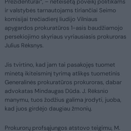
Prezidentūrai“, – neteisėtą poveikį politikams
ir valstybės tarnautojams tiriančiai Seimo
komisijai trečiadienį liudijo Vilniaus
apygardos prokuratūros 1-asis baudžiamojo
persekiojimo skyriaus vyriausiasis prokuroras
Julius Rėksnys.
Jis tvirtino, kad jam tai pasakojęs tuomet
minėtą ikiteisminį tyrimą atlikęs tuometinis
Generalinės prokuratūros prokuroras, dabar
advokatas Mindaugas Dūda. J. Rėksnio
manymu, tuos žodžius galima įrodyti, juoba,
kad juos girdėjo daugiau žmonių.
Prokurorų profsąjungos atstovo teigimu, M.