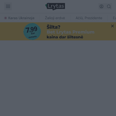
Karas Ukrainoje
Žalioji erdvė
Ačiū, Prezidente
E