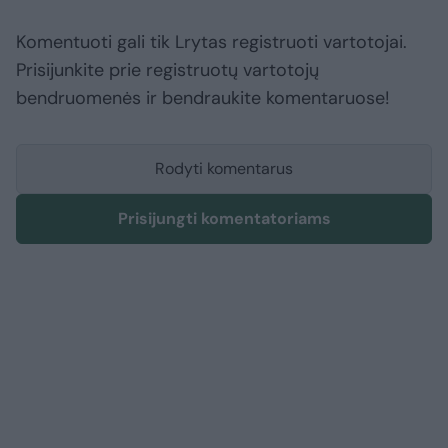
Komentuoti gali tik Lrytas registruoti vartotojai.
Prisijunkite prie registruotų vartotojų
bendruomenės ir bendraukite komentaruose!
Rodyti komentarus
Prisijungti komentatoriams