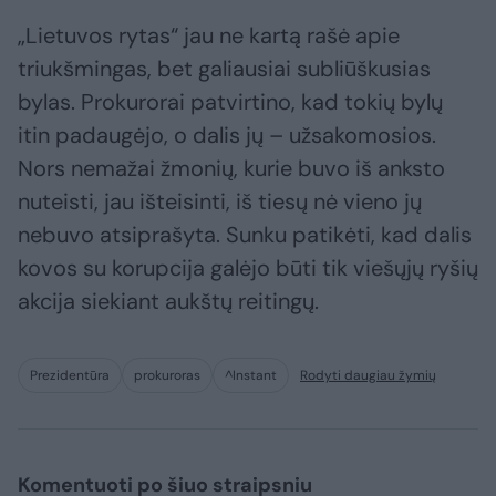
„Lietuvos rytas“ jau ne kartą rašė apie
triukšmingas, bet galiausiai subliūškusias
bylas. Prokurorai patvirtino, kad tokių bylų
itin padaugėjo, o dalis jų – užsakomosios.
Nors nemažai žmonių, kurie buvo iš anksto
nuteisti, jau išteisinti, iš tiesų nė vieno jų
nebuvo atsiprašyta. Sunku patikėti, kad dalis
kovos su korupcija galėjo būti tik viešųjų ryšių
akcija siekiant aukštų reitingų.
Prezidentūra
prokuroras
^Instant
Rodyti daugiau žymių
Komentuoti po šiuo straipsniu