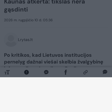
Kaunas atkerta: tikslas nėra
gąsdinti
2026 m. rugpjūčio 10 d. 05:36
Lrytas.lt
Po kritikos, kad Lietuvos institucijos
pernelyg dažnai viešai skelbia žvalgybinę
informaciją apie galimas Rusijos
provokacijas, krašto apsaugos ministras
Robertas Kaunas sako, jog visuomenę
informuoti yra būtina.