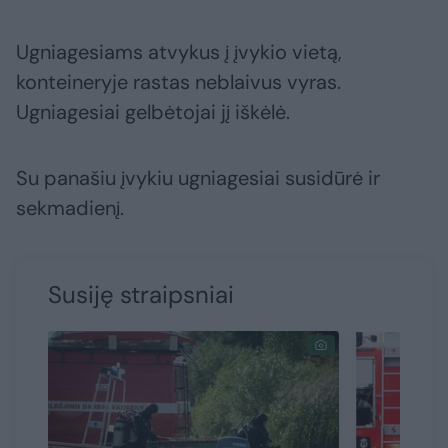
Ugniagesiams atvykus į įvykio vietą,
konteineryje rastas neblaivus vyras.
Ugniagesiai gelbėtojai jį iškėlė.
Su panašiu įvykiu ugniagesiai susidūrė ir
sekmadienį.
Susiję straipsniai