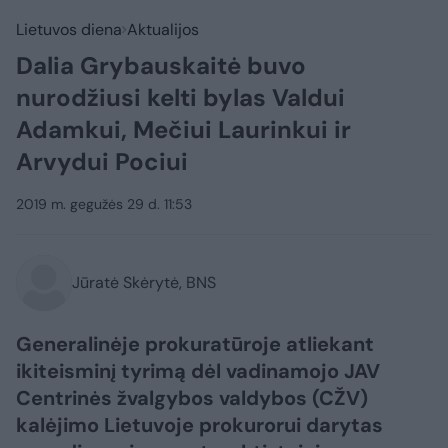
Lietuvos diena
Aktualijos
Dalia Grybauskaitė buvo
nurodžiusi kelti bylas Valdui
Adamkui, Mečiui Laurinkui ir
Arvydui Pociui
2019 m. gegužės 29 d. 11:53
Jūratė Skėrytė, BNS
Generalinėje prokuratūroje atliekant
ikiteisminį tyrimą dėl vadinamojo JAV
Centrinės žvalgybos valdybos (CŽV)
kalėjimo Lietuvoje prokurorui darytas