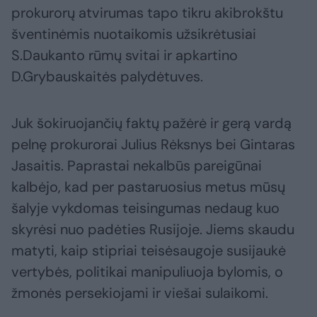
prokurorų atvirumas tapo tikru akibrokštu
šventinėmis nuotaikomis užsikrėtusiai
S.Daukanto rūmų svitai ir apkartino
D.Grybauskaitės palydėtuves.
Juk šokiruojančių faktų pažėrė ir gerą vardą
pelnę prokurorai Julius Rėksnys bei Gintaras
Jasaitis. Paprastai nekalbūs pareigūnai
kalbėjo, kad per pastaruosius metus mūsų
šalyje vykdomas teisingumas nedaug kuo
skyrėsi nuo padėties Rusijoje. Jiems skaudu
matyti, kaip stipriai teisėsaugoje susijaukė
vertybės, politikai manipuliuoja bylomis, o
žmonės persekiojami ir viešai sulaikomi.