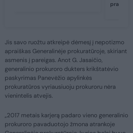
prabilus
Jis savo ruožtu atkreipė dėmesį į nepotizmo
apraiškas Generalinėje prokuratūroje, skiriant
asmenis į pareigas. Anot G. Jasaičio,
generalinio prokuroro dukters krikštatėvio
paskyrimas Panevėžio apylinkės
prokuratūros vyriausiuoju prokuroru nėra
vienintelis atvejis.
„2017 metais karjerą padaro vieno generalinio
prokuroro pavaduotojo žmona atrankoje