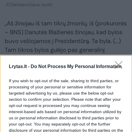
R.Danisevičiaus nuotr.
„Aš žinojau iš tam tikrų žmonių, iš (prokurorės
– BNS) Danutės Blažienės žinojau, kad bylos
buvo vežiojamos į Prezidentūrą. Ta byla. (...)
Tam tikros bylos gulėjo pas generalinį
prokurorą seife po 8 – 9 mėnesius“, –
pasakojo J. Rėksnys.
Lrytas.lt -
Do Not Process My Personal Information
If you wish to opt-out of the sale, sharing to third parties, or
„Pagrindinė problema valstybėje, kad
processing of your personal or sensitive information for
targeted advertising by us, please use the below opt-out
prokurorai nebeturi stuburo, tai yra patogūs
section to confirm your selection. Please note that after your
žmonės“, – sakė jis.
opt-out request is processed you may continue seeing
interest-based ads based on personal information utilized by
us or personal information disclosed to third parties prior to
Kitas Seimo komisijai liudijęs kitas
your opt-out. You may separately opt-out of the further
disclosure of your personal information by third parties on the