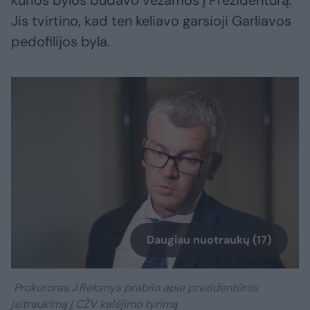
kurios bylos būdavo vežamos į Prezidentūrą.
Jis tvirtino, kad ten keliavo garsioji Garliavos
pedofilijos byla.
Daugiau nuotraukų (17)
Prokuroras J.Rėksnys prabilo apie prezidentūros
įsitraukimą į CŽV kalėjimo tyrimą