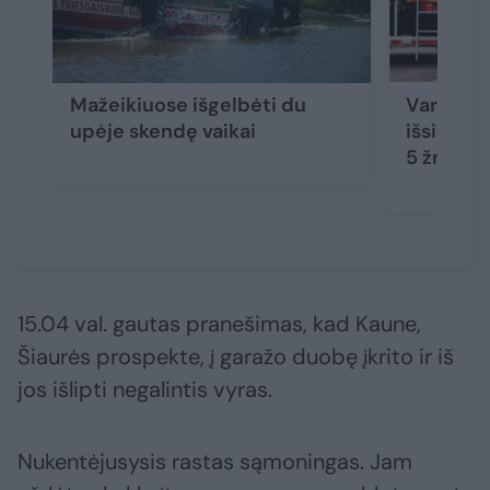
Mažeikiuose išgelbėti du
Varėnos 
upėje skendę vaikai
išsiveržu
5 žmonė
15.04 val. gautas pranešimas, kad Kaune,
Šiaurės prospekte, į garažo duobę įkrito ir iš
jos išlipti negalintis vyras.
Nukentėjusysis rastas sąmoningas. Jam