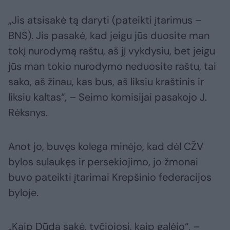
„Jis atsisakė tą daryti (pateikti įtarimus –
BNS). Jis pasakė, kad jeigu jūs duosite man
tokį nurodymą raštu, aš jį vykdysiu, bet jeigu
jūs man tokio nurodymo neduosite raštu, tai
sako, aš žinau, kas bus, aš liksiu kraštinis ir
liksiu kaltas“, – Seimo komisijai pasakojo J.
Rėksnys.
Anot jo, buvęs kolega minėjo, kad dėl CŽV
bylos sulaukęs ir persekiojimo, jo žmonai
buvo pateikti įtarimai Krepšinio federacijos
byloje.
„Kaip Dūda sakė, tyčiojosi, kaip galėjo“, –