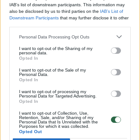
prokuroras Gintaras Jasaitis teigė asmeniškai
IAB’s list of downstream participants. This information may
nesusidūręs su poveikiu jo sprendimams.
also be disclosed by us to third parties on the
IAB’s List of
Downstream Participants
that may further disclose it to other
third parties.
Jis sakė kartą vykęs į Prezidentūrą atsiimti
Personal Data Processing Opt Outs
bylos.
I want to opt-out of the Sharing of my
personal data.
Opted In
„Teko pas prezidentą Rolandą Paksą važiuoti
atiminėti operatyvinio tyrimo bylą dėl
I want to opt-out of the Sale of my
Personal Data.
„Alitos“ privatizavimo, kurią VSD pareigūnai
Opted In
buvo nuvežę. Buvo toks dalykas, kad vežiojo į
I want to opt-out of processing my
Personal Data for Targeted Advertising.
Prezidentūrą bylas, bet vėlesniais laikais...
Opted In
Galiu pasakyti labai paprastai, jeigu
I want to opt-out of Collection, Use,
prezidentas Valdas Adamkus norėdavo kokį
Retention, Sale, and/or Sharing of my
Personal Data that Is Unrelated with the
nors procesą aptarti, jo tarnybos
Purposes for which it was collected.
Opted Out
paskelbdavo, kad bus toks klausimas,