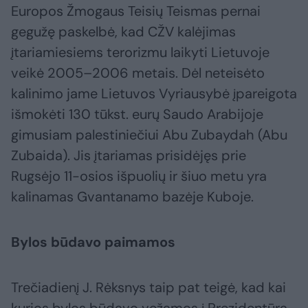
Europos Žmogaus Teisių Teismas pernai
gegužę paskelbė, kad CŽV kalėjimas
įtariamiesiems terorizmu laikyti Lietuvoje
veikė 2005–2006 metais. Dėl neteisėto
kalinimo jame Lietuvos Vyriausybė įpareigota
išmokėti 130 tūkst. eurų Saudo Arabijoje
gimusiam palestiniečiui Abu Zubaydah (Abu
Zubaida). Jis įtariamas prisidėjęs prie
Rugsėjo 11-osios išpuolių ir šiuo metu yra
kalinamas Gvantanamo bazėje Kuboje.
Bylos būdavo paimamos
Trečiadienį J. Rėksnys taip pat teigė, kad kai