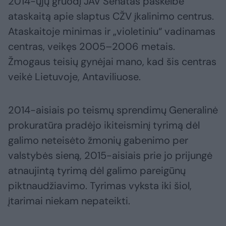
2014-ųjų gruodį JAV Senatas paskelbė
ataskaitą apie slaptus CŽV įkalinimo centrus.
Ataskaitoje minimas ir „violetiniu“ vadinamas
centras, veikęs 2005–2006 metais.
Žmogaus teisių gynėjai mano, kad šis centras
veikė Lietuvoje, Antaviliuose.
2014-aisiais po teismų sprendimų Generalinė
prokuratūra pradėjo ikiteisminį tyrimą dėl
galimo neteisėto žmonių gabenimo per
valstybės sieną, 2015-aisiais prie jo prijungė
atnaujintą tyrimą dėl galimo pareigūnų
piktnaudžiavimo. Tyrimas vyksta iki šiol,
įtarimai niekam nepateikti.