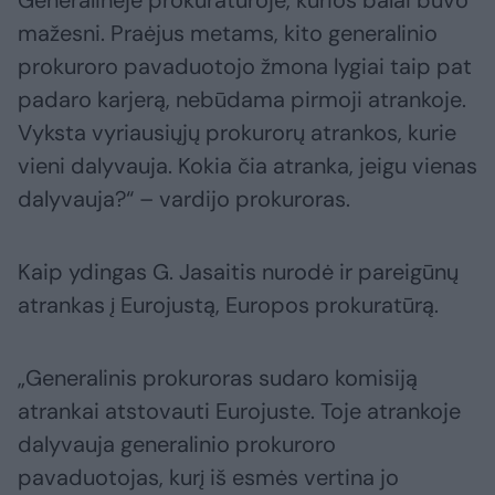
Generalinėje prokuratūroje, kurios balai buvo
mažesni. Praėjus metams, kito generalinio
prokuroro pavaduotojo žmona lygiai taip pat
padaro karjerą, nebūdama pirmoji atrankoje.
Vyksta vyriausiųjų prokurorų atrankos, kurie
vieni dalyvauja. Kokia čia atranka, jeigu vienas
dalyvauja?“ – vardijo prokuroras.
Kaip ydingas G. Jasaitis nurodė ir pareigūnų
atrankas į Eurojustą, Europos prokuratūrą.
„Generalinis prokuroras sudaro komisiją
atrankai atstovauti Eurojuste. Toje atrankoje
dalyvauja generalinio prokuroro
pavaduotojas, kurį iš esmės vertina jo