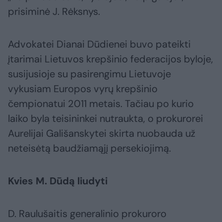
prisiminė J. Rėksnys.
Advokatei Dianai Dūdienei buvo pateikti
įtarimai Lietuvos krepšinio federacijos byloje,
susijusioje su pasirengimu Lietuvoje
vykusiam Europos vyrų krepšinio
čempionatui 2011 metais. Tačiau po kurio
laiko byla teisininkei nutraukta, o prokurorei
Aurelijai Gališanskytei skirta nuobauda už
neteisėtą baudžiamąjį persekiojimą.
Kvies M. Dūdą liudyti
D. Raulušaitis generalinio prokuroro