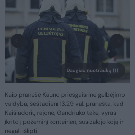
Daugiau nuotraukų (1)
Kaip pranešė Kauno priešgaisrinė gelbėjimo
valdyba, šeštadienį 13.29 val. pranešta, kad
Kaišiadorių rajone, Gandriuko take, vyras
įkrito į požeminį konteinerį, susižalojo koją ir
negali išlipti.