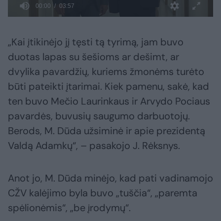
„Kai įtikinėjo jį tęsti tą tyrimą, jam buvo
duotas lapas su šešioms ar dešimt, ar
dvylika pavardžių, kuriems žmonėms turėto
būti pateikti įtarimai. Kiek pamenu, sakė, kad
ten buvo Mečio Laurinkaus ir Arvydo Pociaus
pavardės, buvusių saugumo darbuotojų.
Berods, M. Dūda užsiminė ir apie prezidentą
Valdą Adamkų“, – pasakojo J. Rėksnys.
Anot jo, M. Dūda minėjo, kad pati vadinamojo
CŽV kalėjimo byla buvo „tuščia“, „paremta
spėlionėmis“, „be įrodymų“.