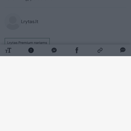
Lrytas.lt
Lrytas Premium nariams
Po kraupios šeimos tragedijos Vazgirdonių
kaime (Varėnos r.), kuomet 52 metų vyras,
kaip įtariama, trečiadienio vakarą nušovė
savo 50 metų žmoną ir pats nusišovė,
paaiškėjo naujų faktų apie šį platų atgarsį
visuomenėje sukėlusį nusikaltimą.