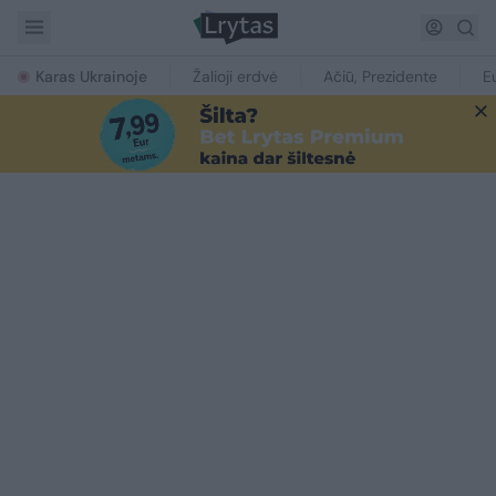
Karas Ukrainoje
Žalioji erdvė
Ačiū, Prezidente
E