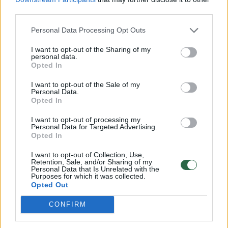
third parties.
„Jeigu kas nori ginčytis, mes galime pateikti
Personal Data Processing Opt Outs
argumentus ir juos mėginti svarstyti, bet
šiandien aš matau okupuotą dalį Ukrainos,
I want to opt-out of the Sharing of my
personal data.
atplėštą dalį Sakartvelo, matau problemas
Opted In
Moldovoje. Žinote tos problemos nesusikūrė
I want to opt-out of the Sale of my
Personal Data.
dėl pačių valstybių kaltės, jos susikūrė dėl
Opted In
tam tikrų išorinių. Kol taip yra mes galime
I want to opt-out of processing my
vieną vertus užsirišti akis ir sakyti, kad čia
Personal Data for Targeted Advertising.
Opted In
nieko nėra mes nieko nepastebime.
I want to opt-out of Collection, Use,
Retention, Sale, and/or Sharing of my
Personal Data that Is Unrelated with the
Bet man atrodo, kad užsienio politikoje reiktų
Purposes for which it was collected.
Opted Out
nusirišti tuos raiščius ir sakyti tai ką matai“ –
šiltus Italijos politikų pasisakymus apie
CONFIRM
V.Putino režimą kritikavo šalies vadovas.