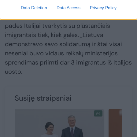
Data Deletion
Data Access
Privacy Policy
Prezidentas taip pat pabrėžė, kad Lietuva
padės Italijai tvarkytis su plūstančiais
imigrantais tiek, kiek galės. „Lietuva
demonstravo savo solidarumą ir štai visai
neseniai buvo vidaus reikalų ministerijos
sprendimas priimti dar 3 imigrantus iš Italijos
uosto.
Susiję straipsniai