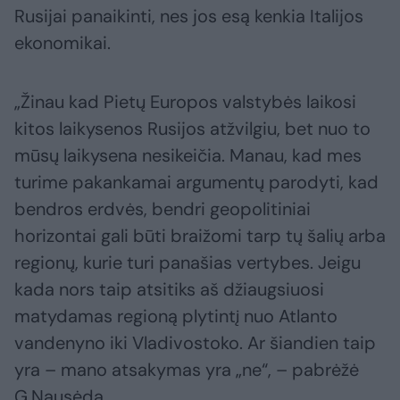
Rusijai panaikinti, nes jos esą kenkia Italijos
ekonomikai.
„Žinau kad Pietų Europos valstybės laikosi
kitos laikysenos Rusijos atžvilgiu, bet nuo to
mūsų laikysena nesikeičia. Manau, kad mes
turime pakankamai argumentų parodyti, kad
bendros erdvės, bendri geopolitiniai
horizontai gali būti braižomi tarp tų šalių arba
regionų, kurie turi panašias vertybes. Jeigu
kada nors taip atsitiks aš džiaugsiuosi
matydamas regioną plytintį nuo Atlanto
vandenyno iki Vladivostoko. Ar šiandien taip
yra – mano atsakymas yra „ne“, – pabrėžė
G.Nausėda.