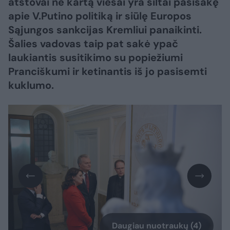
atstovai ne kartą viešai yra šiltai pasisakę
apie V.Putino politiką ir siūlę Europos
Sąjungos sankcijas Kremliui panaikinti.
Šalies vadovas taip pat sakė ypač
laukiantis susitikimo su popiežiumi
Pranciškumi ir ketinantis iš jo pasisemti
kuklumo.
Daugiau nuotraukų (4)