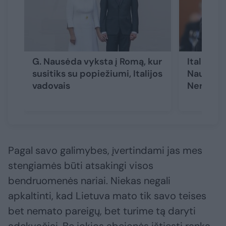
G. Nausėda vyksta į Romą, kur
Italijoje
susitiks su popiežiumi, Italijos
Nausėda 
vadovais
Neringos
Pagal savo galimybes, įvertindami jas mes
stengiamės būti atsakingi visos
bendruomenės nariai. Niekas negali
apkaltinti, kad Lietuva mato tik savo teises
bet nemato pareigų, bet turime tą daryti