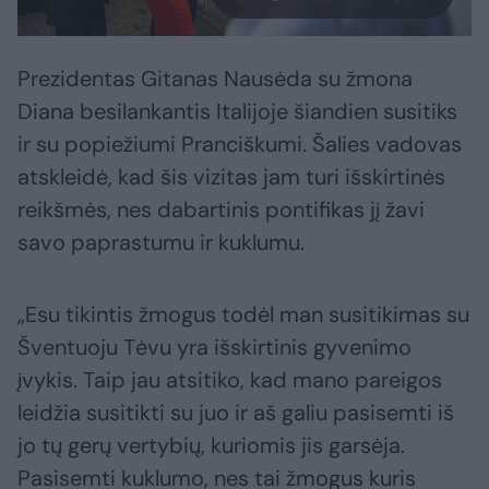
Prezidentas Gitanas Nausėda su žmona
Diana besilankantis Italijoje šiandien susitiks
ir su popiežiumi Pranciškumi. Šalies vadovas
atskleidė, kad šis vizitas jam turi išskirtinės
reikšmės, nes dabartinis pontifikas jį žavi
savo paprastumu ir kuklumu.
„Esu tikintis žmogus todėl man susitikimas su
Šventuoju Tėvu yra išskirtinis gyvenimo
įvykis. Taip jau atsitiko, kad mano pareigos
leidžia susitikti su juo ir aš galiu pasisemti iš
jo tų gerų vertybių, kuriomis jis garsėja.
Pasisemti kuklumo, nes tai žmogus kuris