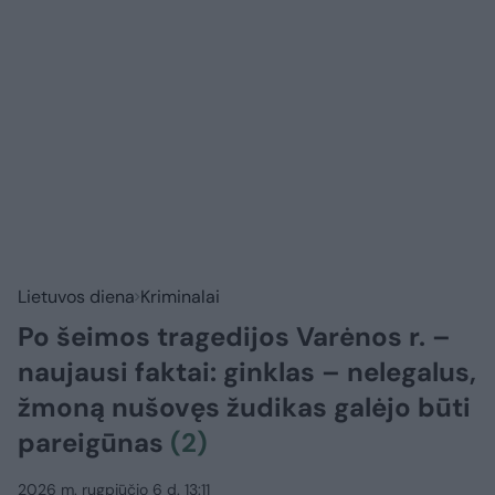
Lietuvos diena
Kriminalai
Po šeimos tragedijos Varėnos r. –
naujausi faktai: ginklas – nelegalus,
žmoną nušovęs žudikas galėjo būti
pareigūnas
(2)
2026 m. rugpjūčio 6 d. 13:11