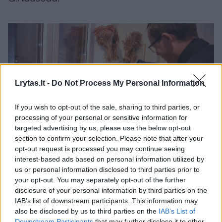
Lrytas.lt -
Do Not Process My Personal Information
If you wish to opt-out of the sale, sharing to third parties, or
processing of your personal or sensitive information for
targeted advertising by us, please use the below opt-out
section to confirm your selection. Please note that after your
Daugiau nuotraukų (4)
opt-out request is processed you may continue seeing
interest-based ads based on personal information utilized by
us or personal information disclosed to third parties prior to
Prezidentas ir pirmoji ponia susitinka su Šv. Kazimiero
your opt-out. You may separately opt-out of the further
Kolegijos rektoriumi kun. Audriumi Arštikaičiu ir kolegijos
disclosure of your personal information by third parties on the
studentais.
IAB’s list of downstream participants. This information may
R.Dačkaus nuotr.
also be disclosed by us to third parties on the
IAB’s List of
Downstream Participants
that may further disclose it to other