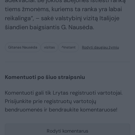
adekvačiai. Be jokios abejonės ištiesti ranką
tiems žmonėms, kuriems ta ranka yra labai
reikalinga“, – sakė valstybinį vizitą Italijoje
šiandien baigsiantis G. Nausėda.
Gitanas Nausėda
vizitas
^Instant
Rodyti daugiau žymių
Komentuoti po šiuo straipsniu
Komentuoti gali tik Lrytas registruoti vartotojai.
Prisijunkite prie registruotų vartotojų
bendruomenės ir bendraukite komentaruose!
Rodyti komentarus