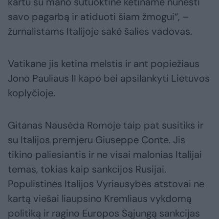
kartu su mano sutuoktine ketiname nunešti
savo pagarbą ir atiduoti šiam žmogui“, –
žurnalistams Italijoje sakė šalies vadovas.
Vatikane jis ketina melstis ir ant popiežiaus
Jono Pauliaus II kapo bei apsilankyti Lietuvos
koplyčioje.
Gitanas Nausėda Romoje taip pat susitiks ir
su Italijos premjeru Giuseppe Conte. Jis
tikino paliesiantis ir ne visai malonias Italijai
temas, tokias kaip sankcijos Rusijai.
Populistinės Italijos Vyriausybės atstovai ne
kartą viešai liaupsino Kremliaus vykdomą
politiką ir ragino Europos Sąjungą sankcijas