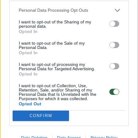
Personal Data Processing Opt Outs
I want to opt-out of the Sharing of my
personal data.
Opted In
Nacionalinis fotoprojektas
Tomas V
I want to opt-out of the Sale of my
„Lietuva ir mes“: iki finišo liko
viešaja
Personal Data.
100 dienų!
svarbiau
Opted In
gegužės 
I want to opt-out of processing my
Personal Data for Targeted Advertising.
Opted In
I want to opt-out of Collection, Use,
Retention, Sale, and/or Sharing of my
Personal Data that Is Unrelated with the
Apie rytojų... Kokią žinutę nusiųstumėte į
Purposes for which it was collected.
Opted Out
ateitį, kokiais žodžiai prabiltumėte ar ką
CONFIRM
norėtumėt palinkėti mūsų šaliai ir jos
ateities kartoms?
Data Deletion
Data Access
Privacy Policy