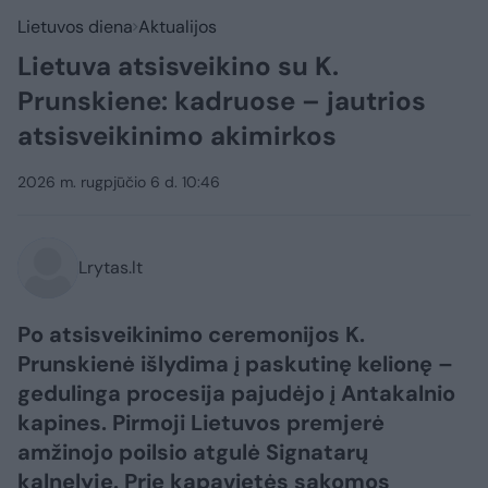
Lietuvos diena
Aktualijos
Lietuva atsisveikino su K.
Prunskiene: kadruose – jautrios
atsisveikinimo akimirkos
2026 m. rugpjūčio 6 d. 10:46
Lrytas.lt
Po atsisveikinimo ceremonijos K.
Prunskienė išlydima į paskutinę kelionę –
gedulinga procesija pajudėjo į Antakalnio
kapines. Pirmoji Lietuvos premjerė
amžinojo poilsio atgulė Signatarų
kalnelyje. Prie kapavietės sakomos