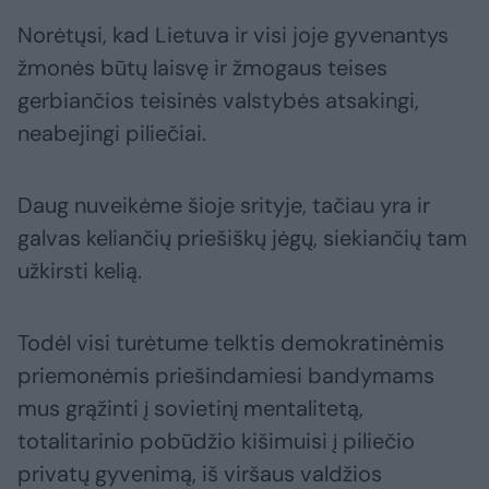
Norėtųsi, kad Lietuva ir visi joje gyvenantys
žmonės būtų laisvę ir žmogaus teises
gerbiančios teisinės valstybės atsakingi,
neabejingi piliečiai.
Daug nuveikėme šioje srityje, tačiau yra ir
galvas keliančių priešiškų jėgų, siekiančių tam
užkirsti kelią.
Todėl visi turėtume telktis demokratinėmis
priemonėmis priešindamiesi bandymams
mus grąžinti į sovietinį mentalitetą,
totalitarinio pobūdžio kišimuisi į piliečio
privatų gyvenimą, iš viršaus valdžios