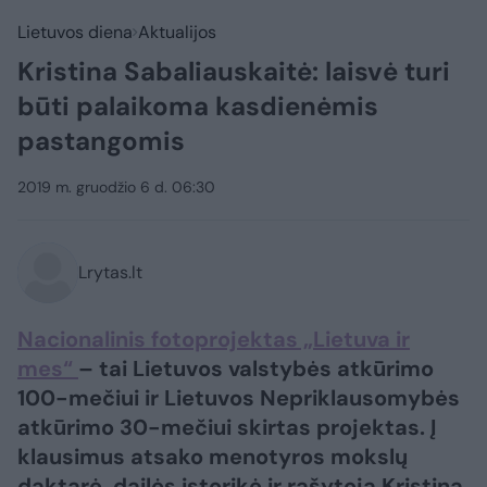
Lietuvos diena
Aktualijos
Kristina Sabaliauskaitė: laisvė turi
būti palaikoma kasdienėmis
pastangomis
2019 m. gruodžio 6 d. 06:30
Lrytas.lt
Nacionalinis fotoprojektas „Lietuva ir
mes“
– tai Lietuvos valstybės atkūrimo
100-mečiui ir Lietuvos Nepriklausomybės
atkūrimo 30-mečiui skirtas projektas. Į
klausimus atsako menotyros mokslų
daktarė, dailės istorikė ir rašytoja Kristina