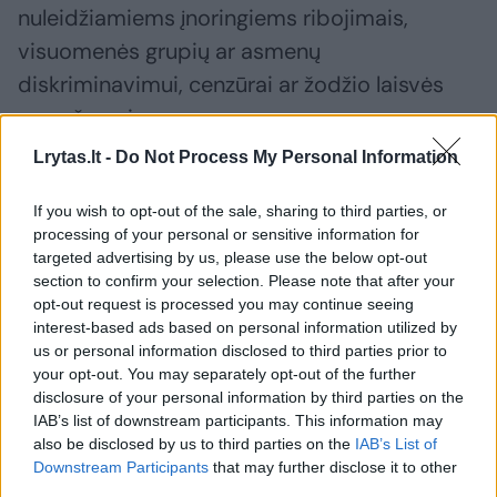
nuleidžiamiems įnoringiems ribojimais,
visuomenės grupių ar asmenų
diskriminavimui, cenzūrai ar žodžio laisvės
suvaržymui.
Lrytas.lt -
Do Not Process My Personal Information
Laisvė yra ne faktas, o procesas ir jis privalo
If you wish to opt-out of the sale, sharing to third parties, or
būti palaikomas mūsų kasdienėmis
processing of your personal or sensitive information for
pastangomis.
targeted advertising by us, please use the below opt-out
section to confirm your selection. Please note that after your
opt-out request is processed you may continue seeing
interest-based ads based on personal information utilized by
Susiję straipsniai
us or personal information disclosed to third parties prior to
your opt-out. You may separately opt-out of the further
disclosure of your personal information by third parties on the
IAB’s list of downstream participants. This information may
also be disclosed by us to third parties on the
IAB’s List of
Downstream Participants
that may further disclose it to other
third parties.