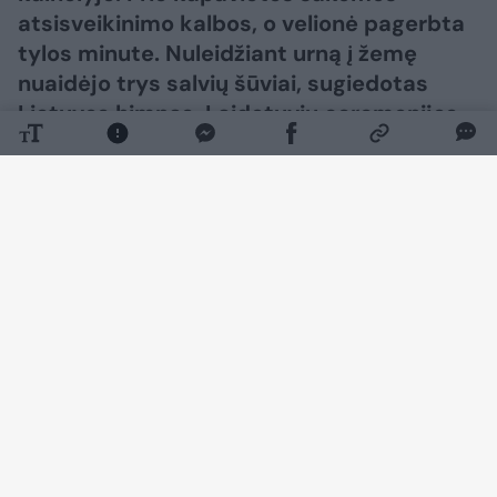
atsisveikinimo kalbos, o velionė pagerbta
tylos minute. Nuleidžiant urną į žemę
nuaidėjo trys salvių šūviai, sugiedotas
Lietuvos himnas. Laidotuvių ceremonijos
metu velionės artimiesiems taip pat
perduota valstybės vėliava.
Daugiau nuotraukų (89)