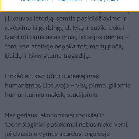
Linkiu mūsų šaliai nebijoti sąžiningai pažvelgti
į Lietuvos istoriją: semtis pasididžiavimo ir
įkvėpimo iš garbingų dalykų ir savikritiškai
įvardinti tamsiąsias mūsų istorijos dėmes –
tam, kad ateityje nebekartotume tų pačių
klaidų ir išvengtume tragedijų.
Linkėčiau, kad būtų puoselėjimas
humanizmas Lietuvoje – visų pirma, giliomis
humanitarinių mokslų studijomis.
Net geriausi ekonominiai rodikliai ir
technologiniai pasiekimai nebus nieko verti,
jei dvasioje vyraus skurdas, o galvoje