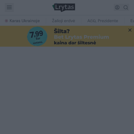
Karas Ukrainoje
Žalioji erdvė
Ačiū, Prezidente
E