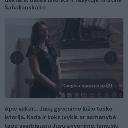
Sabaliauskaitė.
Daugiau nuotraukų (2)
Apie vakar... Jūsų gyvenimo lūžio taško
istorija. Kada ir koks įvykis ar asmenybė
tapo svarbiausiu Jūsų gyvenime, lėmusiu