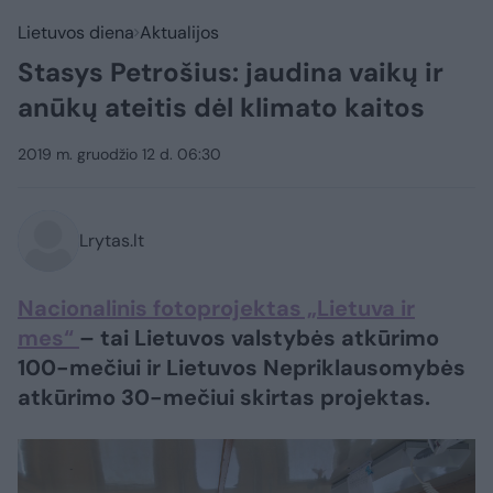
Lietuvos diena
Aktualijos
Stasys Petrošius: jaudina vaikų ir
anūkų ateitis dėl klimato kaitos
2019 m. gruodžio 12 d. 06:30
Lrytas.lt
Nacionalinis fotoprojektas „Lietuva ir
mes“
– tai Lietuvos valstybės atkūrimo
100-mečiui ir Lietuvos Nepriklausomybės
atkūrimo 30-mečiui skirtas projektas.