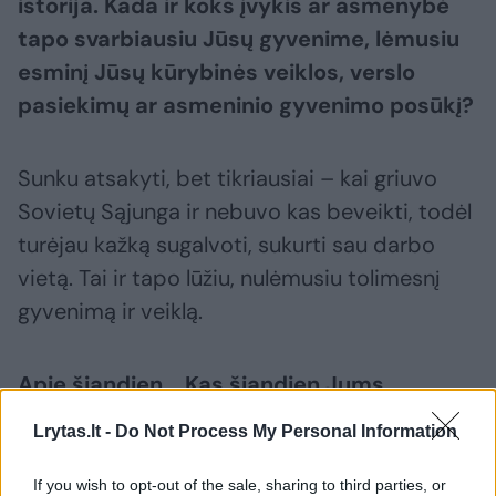
istorija. Kada ir koks įvykis ar asmenybė
tapo svarbiausiu Jūsų gyvenime, lėmusiu
esminį Jūsų kūrybinės veiklos, verslo
pasiekimų ar asmeninio gyvenimo posūkį?
Sunku atsakyti, bet tikriausiai – kai griuvo
Sovietų Sąjunga ir nebuvo kas beveikti, todėl
turėjau kažką sugalvoti, sukurti sau darbo
vietą. Tai ir tapo lūžiu, nulėmusiu tolimesnį
gyvenimą ir veiklą.
Apie šiandien... Kas šiandien Jums
labiausiai rūpi ar jaudina šių dienų
Lrytas.lt -
Do Not Process My Personal Information
Lietuvos aktualijų kontekste?
If you wish to opt-out of the sale, sharing to third parties, or