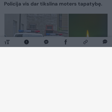
Policija vis dar tikslina moters tapatybę.
Daugiau nuotraukų (1)
Kaip pranešė Vilniaus apskrities VPK,
rugpjūčio 7 d. apie 9 val. 10 min. Vilniuje,
Sodų g., automobilyje, rastas nenustatytos