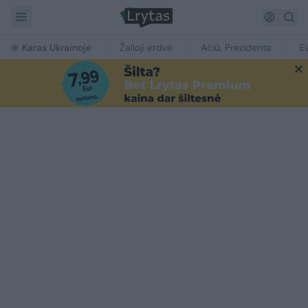
Karas Ukrainoje
Žalioji erdvė
Ačiū, Prezidente
E