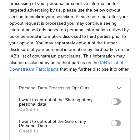
processing of your personal or sensitive information for
Labiausiai jaudina vaikų ir anūkų ateitis dėl
targeted advertising by us, please use the below opt-out
klimato kaitos.
section to confirm your selection. Please note that after your
opt-out request is processed you may continue seeing
interest-based ads based on personal information utilized by
us or personal information disclosed to third parties prior to
Apie rytojų... Kokią žinutę nusiųstumėte į
your opt-out. You may separately opt-out of the further
ateitį, kokiais žodžiai prabiltumėte ar ką
disclosure of your personal information by third parties on the
norėtumėt palinkėti mūsų šaliai ir jos
IAB’s list of downstream participants. This information may
also be disclosed by us to third parties on the
IAB’s List of
ateities kartoms?
Downstream Participants
that may further disclose it to other
third parties.
Tolerancijos, supratimo ir ramybės. Nes
Personal Data Processing Opt Outs
dabartinis tempas tiesiog beprotiškas.
I want to opt-out of the Sharing of my
personal data.
Opted In
Kuo Jūs būtumėte ar svajotumėte būti, jei
I want to opt-out of the Sale of my
nebūtumėte tuo, kuo esate šiandien?
Personal Data.
Opted In