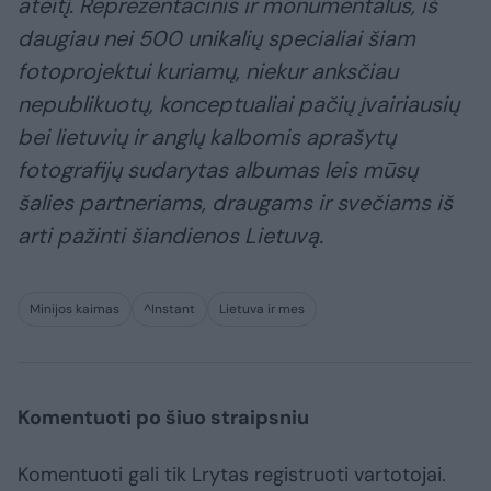
ateitį. Reprezentacinis ir monumentalus, iš
daugiau nei 500 unikalių specialiai šiam
fotoprojektui kuriamų, niekur anksčiau
nepublikuotų, konceptualiai pačių įvairiausių
bei lietuvių ir anglų kalbomis aprašytų
fotografijų sudarytas albumas leis mūsų
šalies partneriams, draugams ir svečiams iš
arti pažinti šiandienos Lietuvą.
Minijos kaimas
^Instant
Lietuva ir mes
Komentuoti po šiuo straipsniu
Komentuoti gali tik Lrytas registruoti vartotojai.