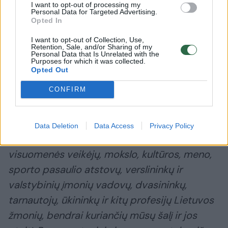
I want to opt-out of processing my
Būčiau normaliu Lietuvos ir pasaulio piliečiu.
Personal Data for Targeted Advertising.
Opted In
I want to opt-out of Collection, Use,
---
Retention, Sale, and/or Sharing of my
Personal Data that Is Unrelated with the
Purposes for which it was collected.
Opted Out
Nacionalinis fotoprojektas „Lietuva ir mes“
–
CONFIRM
tai Lietuvos valstybės atkūrimo 100-mečiui
ir Lietuvos Nepriklausomybės atkūrimo 30-
mečiui skirtas projektas, kurio metu
Data Deletion
Data Access
Privacy Policy
nuotraukose užfiksuoti šimtai valstybės ir
visuomenės veikėjų, mokslo, kultūros, meno,
sporto pasaulio atstovų, verslininkų ir
valstybinių įmonių vadovų, dvasininkų,
tarnautojų, ūkininkų ir kitų profesijų Lietuvos
žmonių, bendrai kuriančių mūsų šalį ir jos