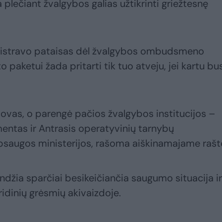
a plečiant žvalgybos galias užtikrinti griežtesnę
egistravo pataisas dėl žvalgybos ombudsmeno
o paketui žada pritarti tik tuo atveju, jei kartu bu
dovas, o parengė pačios žvalgybos institucijos –
ntas ir Antrasis operatyvinių tarnybų
saugos ministerijos, rašoma aiškinamajame rašt
ndžia sparčiai besikeičiančia saugumo situacija ir
ridinių grėsmių akivaizdoje.