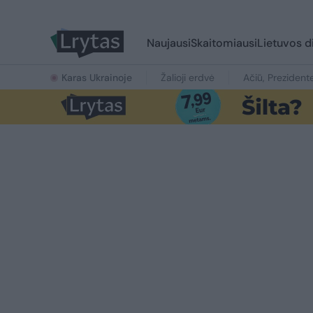
Naujausi
Skaitomiausi
Lietuvos d
Karas Ukrainoje
Žalioji erdvė
Ačiū, Prezident