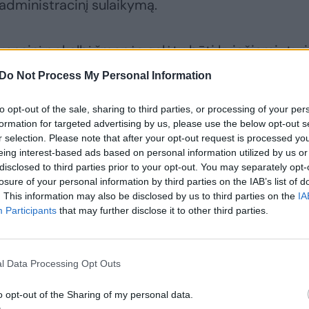
administracinį sulaikymą.
vencinį pokalbį žmonės galėtų būti kviečiami „turi
usijęs arba gali būti siejamas su veikla, galinčia
Do Not Process My Personal Information
 nacionaliniam saugumui ar valstybės interesams“.
to opt-out of the sale, sharing to third parties, or processing of your per
formation for targeted advertising by us, please use the below opt-out s
administracinė atsakomybė.
r selection. Please note that after your opt-out request is processed y
eing interest-based ads based on personal information utilized by us or
disclosed to third parties prior to your opt-out. You may separately opt-
losure of your personal information by third parties on the IAB’s list of
. This information may also be disclosed by us to third parties on the
IA
Participants
that may further disclose it to other third parties.
l Data Processing Opt Outs
o opt-out of the Sharing of my personal data.