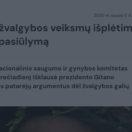
2020 m. sausio 8 d.
 žvalgybos veiksmų išplėtim
 pasiūlymą
cionalinio saugumo ir gynybos komitetas
rečiadienį išklausė prezidento Gitano
 patarėjų argumentus dėl žvalgybos galių