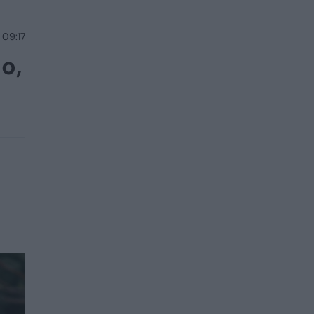
 09:17
o,