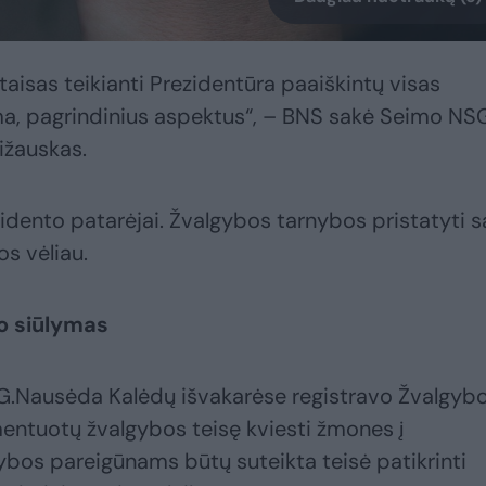
isas teikianti Prezidentūra paaiškintų visas
ama, pagrindinius aspektus“, – BNS sakė Seimo NS
ižauskas.
idento patarėjai. Žvalgybos tarnybos pristatyti 
s vėliau.
o siūlymas
G.Nausėda Kalėdų išvakarėse registravo Žvalgyb
entuotų žvalgybos teisę kviesti žmones į
ybos pareigūnams būtų suteikta teisė patikrinti