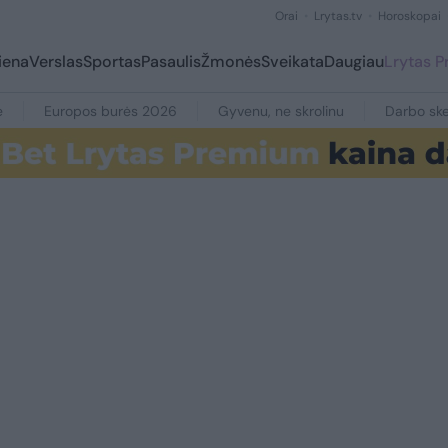
Orai
Lrytas.tv
Horoskopai
iena
Verslas
Sportas
Pasaulis
Žmonės
Sveikata
Daugiau
Lrytas 
e
Europos burės 2026
Gyvenu, ne skrolinu
Darbo ske