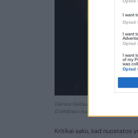
Opted 
I want t
Opted 
I want 
Advertis
Opted 
I want t
of my P
was col
Opted 
Dainius Gaižauskas.
D.Umbraso nuotr.
Kritikai sako, kad nuostatos y