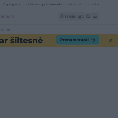
TV programa
Laikraščio prenumerata
Lrytas EN
Kontaktai
Premium
Prisijungti
lbimai