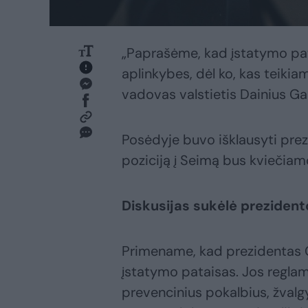
„Paprašėme, kad įstatymo pata
aplinkybes, dėl ko, kas teiki
vadovas valstietis Dainius Ga
Posėdyje buvo išklausyti prez
poziciją į Seimą bus kviečiamo
Diskusijas sukėlė prezident
Primename, kad prezidentas 
įstatymo pataisas. Jos reglam
prevencinius pokalbius, žvalg