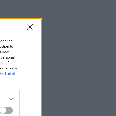
nt
sonal or
ection to
ou may
 personal
out of the
 downstream
B’s List of