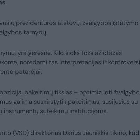
as
usių prezidentūros atstovų, žvalgybos įstatymo
valgybos tarnybų.
nymu, yra geresnė. Kilo šioks toks ažiotažas
nkome, norėdami tas interpretacijas ir kontrovers
ento patarėjai.
ozicija, pakeitimų tikslas – optimizuoti žvalgybo
timus galima suskirstyti į pakeitimus, susijusius su
 instrumentų suteikimu institucijoms.
o (VSD) direktorius Darius Jauniškis tikino, kad