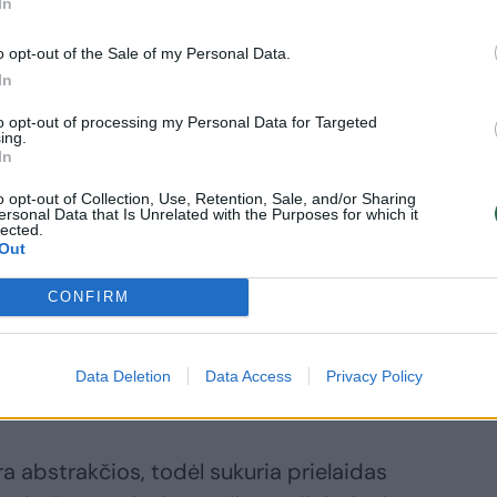
In
o opt-out of the Sale of my Personal Data.
In
to opt-out of processing my Personal Data for Targeted
ing.
In
o opt-out of Collection, Use, Retention, Sale, and/or Sharing
ersonal Data that Is Unrelated with the Purposes for which it
lected.
Out
Daugiau nuotraukų (9)
CONFIRM
Data Deletion
Data Access
Privacy Policy
ra abstrakčios, todėl sukuria prielaidas