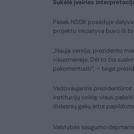
Sukėlė įvairias interpretacij
Pasak NSGK posėdyje dalyvav
projekto iniciatyva buvo iš ž
„Nauja versija, prezidento ma
visuomenėje. Dėl to čia susiri
pakomentuoti“, – teigė prezid
Vadovaujantis prezidentūros p
institucijų veiklą: visus pakei
didesnių galių arba papildomų
Valstybės saugumo deprtament