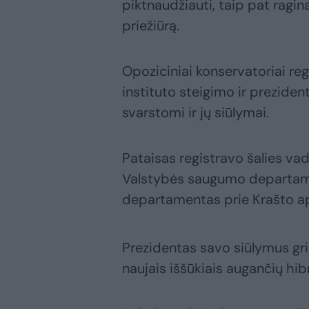
piktnaudžiauti, taip pat ragin
priežiūrą.
Opoziciniai konservatoriai r
instituto steigimo ir prezident
svarstomi ir jų siūlymai.
Pataisas registravo šalies va
Valstybės saugumo departame
departamentas prie Krašto ap
Prezidentas savo siūlymus gri
naujais iššūkiais augančių hib