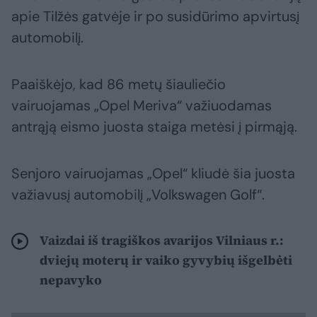
apie Tilžės gatvėje ir po susidūrimo apvirtusį
automobilį.
Paaiškėjo, kad 86 metų šiauliečio
vairuojamas „Opel Meriva“ važiuodamas
antrąją eismo juosta staiga metėsi į pirmąją.
Senjoro vairuojamas „Opel“ kliudė šia juosta
važiavusį automobilį „Volkswagen Golf“.
Vaizdai iš tragiškos avarijos Vilniaus r.:
dviejų moterų ir vaiko gyvybių išgelbėti
nepavyko