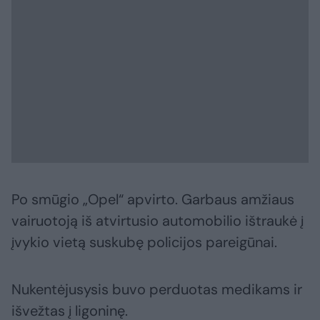
Po smūgio „Opel“ apvirto. Garbaus amžiaus
vairuotoją iš atvirtusio automobilio ištraukė į
įvykio vietą suskubę policijos pareigūnai.
Nukentėjusysis buvo perduotas medikams ir
išvežtas į ligoninę.