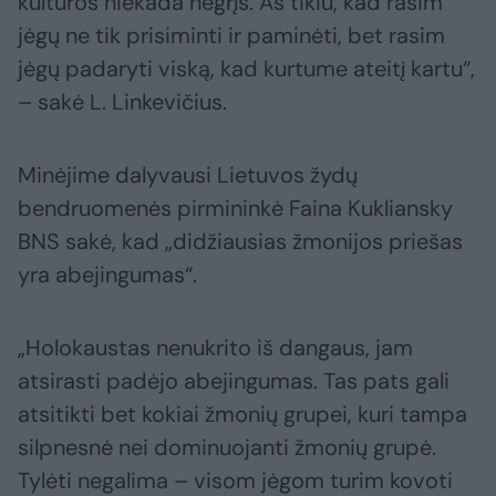
kultūros niekada negrįš. Aš tikiu, kad rasim
jėgų ne tik prisiminti ir paminėti, bet rasim
jėgų padaryti viską, kad kurtume ateitį kartu“,
– sakė L. Linkevičius.
Minėjime dalyvausi Lietuvos žydų
bendruomenės pirmininkė Faina Kukliansky
BNS sakė, kad „didžiausias žmonijos priešas
yra abejingumas“.
„Holokaustas nenukrito iš dangaus, jam
atsirasti padėjo abejingumas. Tas pats gali
atsitikti bet kokiai žmonių grupei, kuri tampa
silpnesnė nei dominuojanti žmonių grupė.
Tylėti negalima – visom jėgom turim kovoti