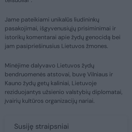
teisuoliai“.
Jame pateikiami unikalūs liudininkų
pasakojimai, išgyvenusiųjų prisiminimai ir
istorikų komentarai apie žydų genocidą bei
jam pasipriešinusius Lietuvos žmones.
Minėjime dalyvavo Lietuvos žydų
bendruomenės atstovai, buvę Vilniaus ir
Kauno žydų getų kaliniai, Lietuvoje
reziduojantys užsienio valstybių diplomatai,
įvairių kultūros organizacijų nariai.
Susiję straipsniai