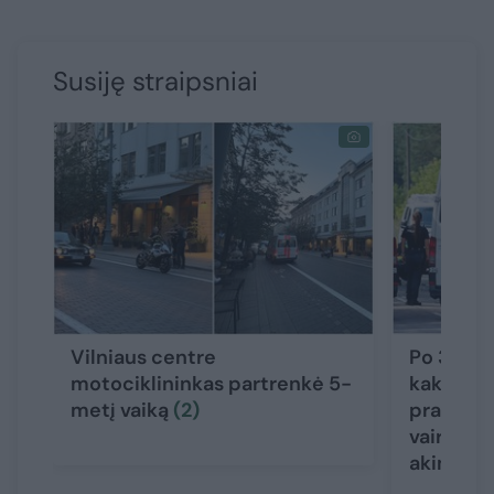
Susiję straipsniai
Vilniaus centre
Po 3 gyv
motociklininkas partrenkė 5-
kaktomuš
metį vaiką
(2)
prabilo 
vairuotoj
akimirks