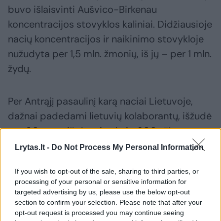
buvo išlaisvinti Aušvico-Birkenau
koncentracijos stovyklos kaliniai. Didžiausioje
nacių koncentracijos ir naikinimo stovykloje
nužudyta per 1,5 mln. žmonių, iš jų – per 1 mln.
žydų.
Per Antrąjį pasaulinį karą naciai Lietuvoje,
dažnai padedami lietuvių kolaborantų, išžudė
per 90 proc. iš daugiau kaip 200 tūkst.
Lietuvos žydų. Už žydų gelbėjimą Pasaulio
Lrytas.lt -
Do Not Process My Personal Information
teisuoliais yra pripažinta per 900 lietuvių.
If you wish to opt-out of the sale, sharing to third parties, or
processing of your personal or sensitive information for
targeted advertising by us, please use the below opt-out
Linas Linkevičius
Holokaustas
^Instant
section to confirm your selection. Please note that after your
Rodyti daugiau žymių
opt-out request is processed you may continue seeing