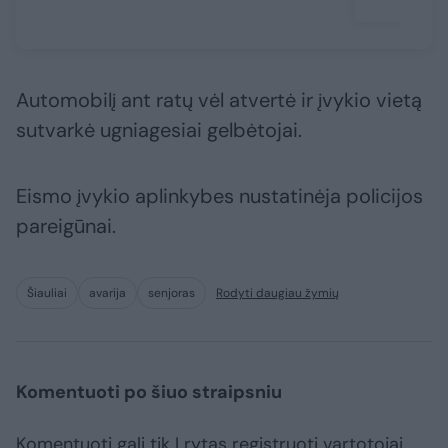
Automobilį ant ratų vėl atvertė ir įvykio vietą
sutvarkė ugniagesiai gelbėtojai.
Eismo įvykio aplinkybes nustatinėja policijos
pareigūnai.
Šiauliai
avarija
senjoras
Rodyti daugiau žymių
Komentuoti po šiuo straipsniu
Komentuoti gali tik Lrytas registruoti vartotojai.