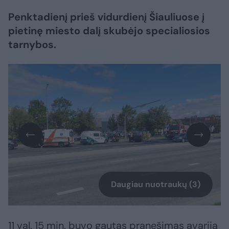
Penktadienį prieš vidurdienį Šiauliuose į
pietinę miesto dalį skubėjo specialiosios
tarnybos.
Daugiau nuotraukų (3)
11 val. 15 min. buvo gautas pranešimas avariją