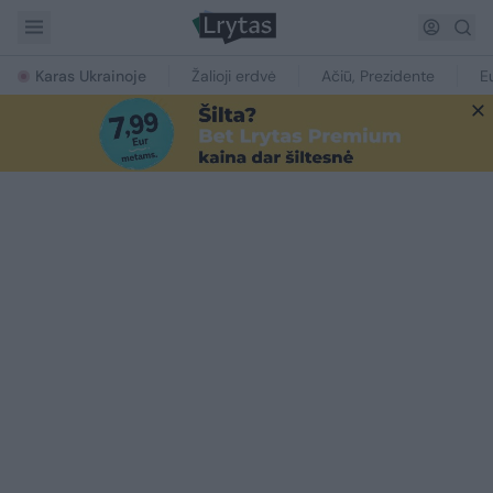
Karas Ukrainoje
Žalioji erdvė
Ačiū, Prezidente
E