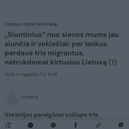
Lietuvos diena
Kriminalai
„Siuntinius“ nuo sienos mums jau
siunčia ir vokiečiai: per lenkus
perdavė tris migrantus,
netrukdomai kirtusius Lietuvą
(1)
2026 m. rugpjūčio 7 d. 15:48
Lrytas.lt
Vokietijos pareigūnai sučiupo tris
Bangladešo piliečius, neteisėtai kirtusius