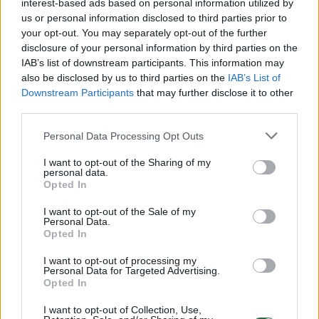
interest-based ads based on personal information utilized by
us or personal information disclosed to third parties prior to
your opt-out. You may separately opt-out of the further
Komentuoti po šiuo straipsniu
disclosure of your personal information by third parties on the
IAB’s list of downstream participants. This information may
Komentuoti gali tik Lrytas registruoti vartotojai.
also be disclosed by us to third parties on the
IAB’s List of
Downstream Participants
that may further disclose it to other
Prisijunkite prie registruotų vartotojų
third parties.
bendruomenės ir bendraukite komentaruose!
Personal Data Processing Opt Outs
I want to opt-out of the Sharing of my
Rodyti komentarus
personal data.
Opted In
Prisijungti komentatoriams
I want to opt-out of the Sale of my
Personal Data.
Opted In
I want to opt-out of processing my
Personal Data for Targeted Advertising.
Opted In
I want to opt-out of Collection, Use,