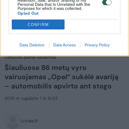
Retention, Sale, and/or Sharing of my
Personal Data that Is Unrelated with the
Purposes for which it was collected.
Opted Out
CONFIRM
Data Deletion
Data Access
Privacy Policy
Lietuvos diena
Nelaimės
Šiauliuose 86 metų vyro
vairuojamas „Opel“ sukėlė avariją
– automobilis apvirto ant stogo
2026 m. rugpjūčio 7 d. 10:02
Lrytas.lt