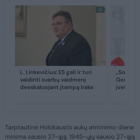
L. Linkevičius: ES gali ir turi
„Sociald
vaidinti svarbų vaidmenį
Gedimina
deeskaluojant įtampą Irake
įveikti 5
Tarptautinė Holokausto aukų atminimo diena
minima sausio 27-ąją. 1945-ųjų sausio 27-ąją