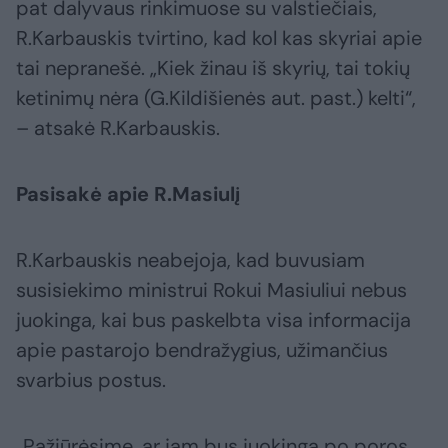
pat dalyvaus rinkimuose su valstiečiais,
R.Karbauskis tvirtino, kad kol kas skyriai apie
tai nepranešė. „Kiek žinau iš skyrių, tai tokių
ketinimų nėra (G.Kildišienės aut. past.) kelti“,
– atsakė R.Karbauskis.
Pasisakė apie R.Masiulį
R.Karbauskis neabejoja, kad buvusiam
susisiekimo ministrui Rokui Masiuliui nebus
juokinga, kai bus paskelbta visa informacija
apie pastarojo bendražygius, užimančius
svarbius postus.
„Pažiūrėsime, ar jam bus juokinga po poros