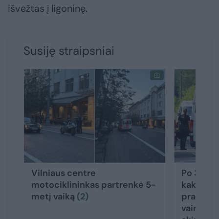
išvežtas į ligoninę.
Susiję straipsniai
Vilniaus centre
Po 3 gyv
motociklininkas partrenkė 5-
kaktomuš
metį vaiką
(2)
prabilo 
vairuotoj