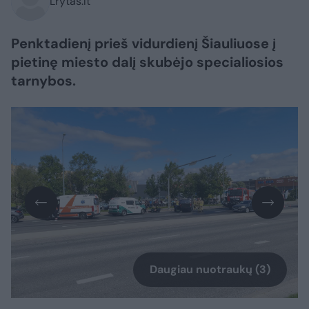
Lrytas.lt
Penktadienį prieš vidurdienį Šiauliuose į
pietinę miesto dalį skubėjo specialiosios
tarnybos.
Daugiau nuotraukų (3)