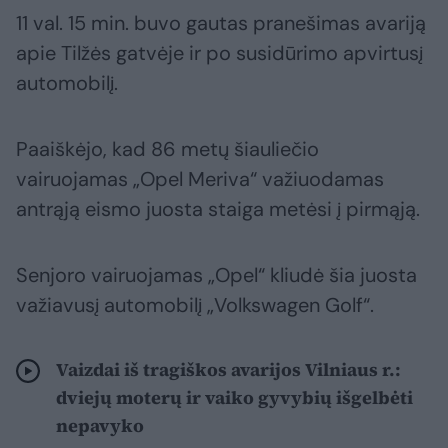
11 val. 15 min. buvo gautas pranešimas avariją
apie Tilžės gatvėje ir po susidūrimo apvirtusį
automobilį.
Paaiškėjo, kad 86 metų šiauliečio
vairuojamas „Opel Meriva“ važiuodamas
antrąją eismo juosta staiga metėsi į pirmąją.
Senjoro vairuojamas „Opel“ kliudė šia juosta
važiavusį automobilį „Volkswagen Golf“.
Vaizdai iš tragiškos avarijos Vilniaus r.:
dviejų moterų ir vaiko gyvybių išgelbėti
nepavyko