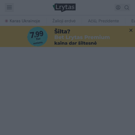
Karas Ukrainoje
Žalioji erdvė
Ačiū, Prezidente
E