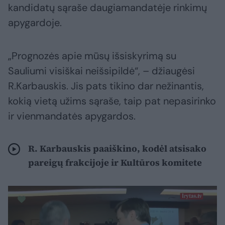
kandidatų sąraše daugiamandatėje rinkimų
apygardoje.
„Prognozės apie mūsų išsiskyrimą su
Sauliumi visiškai neišsipildė“, – džiaugėsi
R.Karbauskis. Jis pats tikino dar nežinantis,
kokią vietą užims sąraše, taip pat nepasirinko
ir vienmandatės apygardos.
R. Karbauskis paaiškino, kodėl atsisako
pareigų frakcijoje ir Kultūros komitete