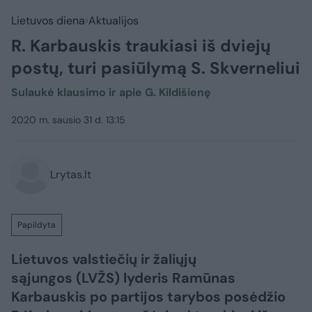
Lietuvos diena
Aktualijos
R. Karbauskis traukiasi iš dviejų
postų, turi pasiūlymą S. Skverneliui
Sulaukė klausimo ir apie G. Kildišienę
2020 m. sausio 31 d. 13:15
Lrytas.lt
Papildyta
Lietuvos valstiečių ir žaliųjų
sąjungos (LVŽS) lyderis Ramūnas
Karbauskis po partijos tarybos posėdžio