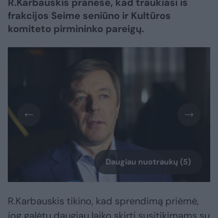
R.Karbauskis pranešė, kad traukiasi iš
frakcijos Seime seniūno ir Kultūros
komiteto pirmininko pareigų.
Daugiau nuotraukų (5)
R.Karbauskis tikino, kad sprendimą priėmė,
jog galėtų daugiau laiko skirti susitikimams su