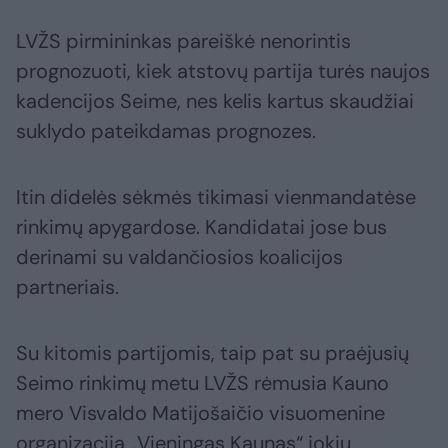
LVŽS pirmininkas pareiškė nenorintis
prognozuoti, kiek atstovų partija turės naujos
kadencijos Seime, nes kelis kartus skaudžiai
suklydo pateikdamas prognozes.
Itin didelės sėkmės tikimasi vienmandatėse
rinkimų apygardose. Kandidatai jose bus
derinami su valdančiosios koalicijos
partneriais.
Su kitomis partijomis, taip pat su praėjusių
Seimo rinkimų metu LVŽS rėmusia Kauno
mero Visvaldo Matijošaičio visuomenine
organizacija „Vieningas Kaunas“ jokių