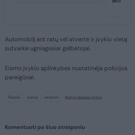
akimirks
Automobilį ant ratų vėl atvertė ir įvykio vietą
sutvarkė ugniagesiai gelbėtojai.
Eismo įvykio aplinkybes nustatinėja policijos
pareigūnai.
Šiauliai
avarija
senjoras
Rodyti daugiau žymių
Komentuoti po šiuo straipsniu