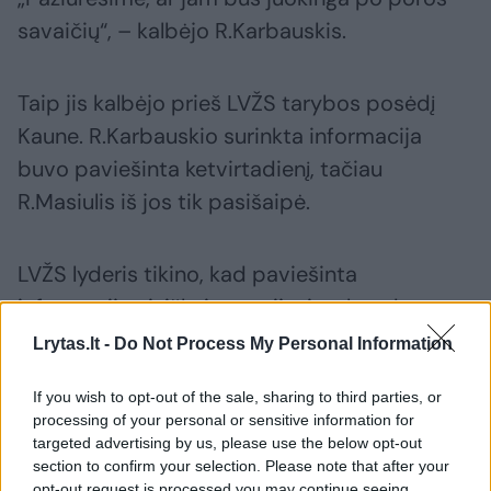
savaičių“, – kalbėjo R.Karbauskis.
Taip jis kalbėjo prieš LVŽS tarybos posėdį
Kaune. R.Karbauskio surinkta informacija
buvo paviešinta ketvirtadienį, tačiau
R.Masiulis iš jos tik pasišaipė.
LVŽS lyderis tikino, kad paviešinta
informacija visiškai nesusijusi su bandymu
apginti esamą susisiekimo
Lrytas.lt -
Do Not Process My Personal Information
ministrą Jaroslavą Narkevičių, nes jokio
If you wish to opt-out of the sale, sharing to third parties, or
skandalo su dabartiniu ministru nėra, niekas
processing of your personal or sensitive information for
jo neapkaltino nepotizmu.
targeted advertising by us, please use the below opt-out
section to confirm your selection. Please note that after your
opt-out request is processed you may continue seeing