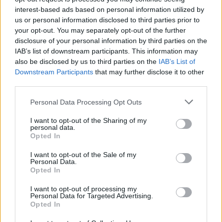
„Vienintelis jo nusižengimas – tai pietūs, nors
interest-based ads based on personal information utilized by
us or personal information disclosed to third parties prior to
tai darė visi kiti ministrai. Galima pamanyti,
your opt-out. You may separately opt-out of the further
kad prezidento pietūs su kariais Rukloje taip
disclosure of your personal information by third parties on the
IAB’s list of downstream participants. This information may
pat yra nusižengimas. Tai juokinga“, – svarstė
also be disclosed by us to third parties on the
IAB’s List of
R.Karbauskis.
Downstream Participants
that may further disclose it to other
third parties.
R. Karbauskis: „Nemanau, kad su
Personal Data Processing Opt Outs
konservatoriais galima kuo nors dalintis“
I want to opt-out of the Sharing of my
personal data.
Opted In
I want to opt-out of the Sale of my
Personal Data.
Opted In
I want to opt-out of processing my
Personal Data for Targeted Advertising.
Opted In