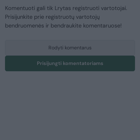
Komentuoti gali tik Lrytas registruoti vartotojai.
Prisijunkite prie registruotų vartotojų
bendruomenės ir bendraukite komentaruose!
Rodyti komentarus
Prisijungti komentatoriams