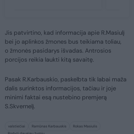
Jis patvirtino, kad informacija apie R.Masiulį
bei jo aplinkos žmones bus teikiama toliau,
o žmonės pasidarys išvadas. Antrosios
porcijos reikia laukti kitą savaitę.
Pasak R.Karbauskio, paskelbta tik labai maža
dalis surinktos informacijos, tačiau ir joje
minimi faktai esą nustebino premjerą
S.Skvernelį.
valstiečiai
Ramūnas Karbauskis
Rokas Masiulis
Rodyti daugiau žymių