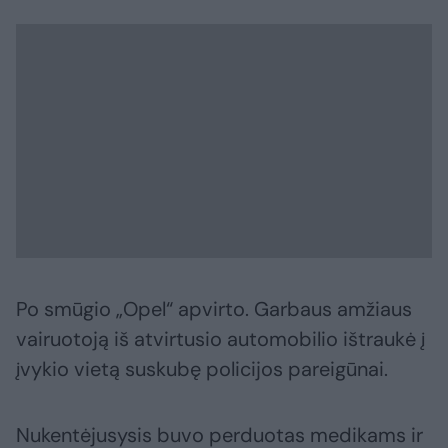
Po smūgio „Opel“ apvirto. Garbaus amžiaus
vairuotoją iš atvirtusio automobilio ištraukė į
įvykio vietą suskubę policijos pareigūnai.
Nukentėjusysis buvo perduotas medikams ir