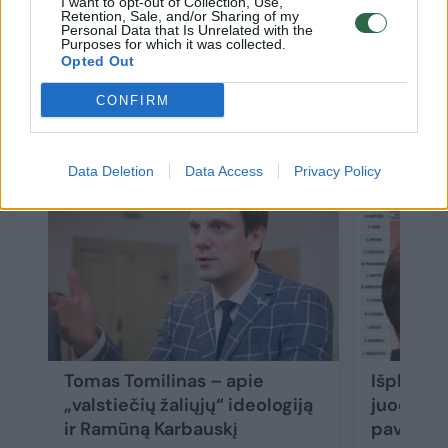
I want to opt-out of Collection, Use,
Retention, Sale, and/or Sharing of my
Personal Data that Is Unrelated with the
Purposes for which it was collected.
Opted Out
CONFIRM
Susiję straipsniai
Data Deletion
Data Access
Privacy Policy
Tomas Tomilinas – apie
Išplatint
„valstiečių žaliųjų“ ideologiją
juodasis 
ir Ramūną Karbauskį
pavardžių