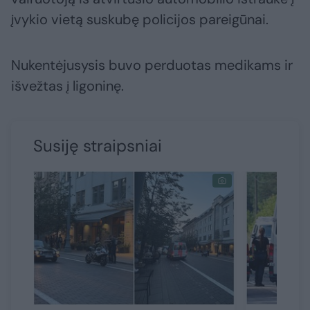
įvykio vietą suskubę policijos pareigūnai.
Nukentėjusysis buvo perduotas medikams ir
išvežtas į ligoninę.
Susiję straipsniai