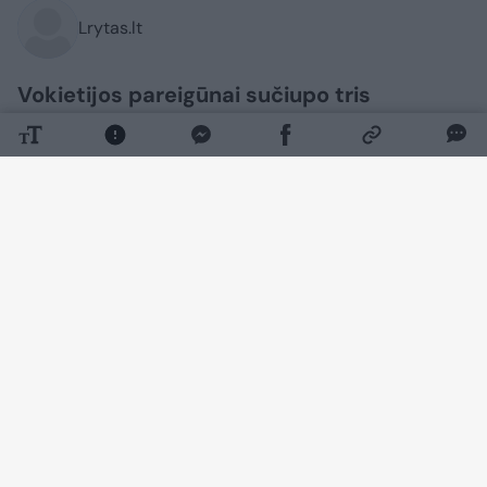
Lrytas.lt
Vokietijos pareigūnai sučiupo tris
Bangladešo piliečius, neteisėtai kirtusius
sieną iš Lenkijos. Migrantai buvo grąžinti
lenkams, šie, paaiškėjus, kad į jų šalį
trijulė atvyko iš Lietuvos, vyrus perdavė
mūsų šalies pareigūnams. Tikėtina, kad ir
Lietuvoje neužsibuvo, nes buvo išsiųsti į
Latviją, kur neteistai įsibrovė iš
Baltarusijos.