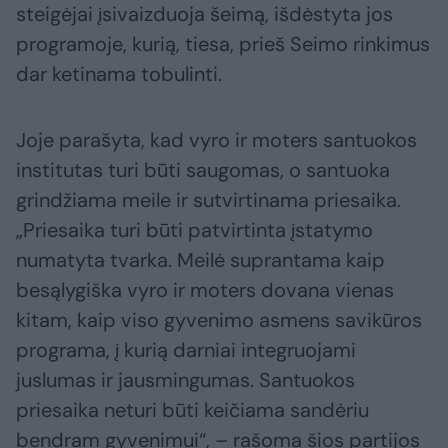
steigėjai įsivaizduoja šeimą, išdėstyta jos
programoje, kurią, tiesa, prieš Seimo rinkimus
dar ketinama tobulinti.
Joje parašyta, kad vyro ir moters santuokos
institutas turi būti saugomas, o santuoka
grindžiama meile ir sutvirtinama priesaika.
„Priesaika turi būti patvirtinta įstatymo
numatyta tvarka. Meilė suprantama kaip
besąlygiška vyro ir moters dovana vienas
kitam, kaip viso gyvenimo asmens savikūros
programa, į kurią darniai integruojami
juslumas ir jausmingumas. Santuokos
priesaika neturi būti keičiama sandėriu
bendram gyvenimui“, – rašoma šios partijos