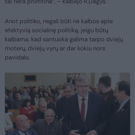
tai nėra priimtina“, – kalbėjo R.Dagys.
Anot politiko, negali būti nė kalbos apie
efektyvią socialinę politiką, jeigu būtų
kalbama, kad santuoka galima tarpo dviejų
moterų, dviejų vyrų ar dar kokiu nors
pavidalu.