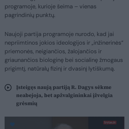
programoje, kurioje šeima – vienas
pagrindinių punktų.
Naujoji partija programoje nurodo, kad jai
nepriimtinos jokios ideologijos ir „inžinerinės“
priemonės, neigiančios, žalojančios ir
griaunančios biologinę bei socialinę žmogaus
prigimtį, natūralų fizinį ir dvasinį lytiškumą.
Įsteigęs naują partiją R. Dagys sėkme
neabejoja, bet apžvalgininkai įžvelgia
grėsmių