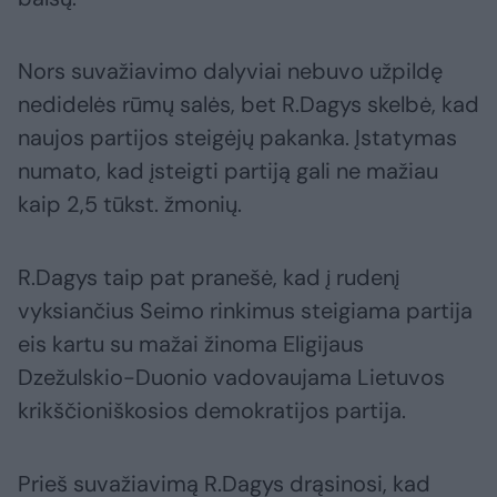
Nors suvažiavimo dalyviai nebuvo užpildę
nedidelės rūmų salės, bet R.Dagys skelbė, kad
naujos partijos steigėjų pakanka. Įstatymas
numato, kad įsteigti partiją gali ne mažiau
kaip 2,5 tūkst. žmonių.
R.Dagys taip pat pranešė, kad į rudenį
vyksiančius Seimo rinkimus steigiama partija
eis kartu su mažai žinoma Eligijaus
Dzežulskio-Duonio vadovaujama Lietuvos
krikščioniškosios demokratijos partija.
Prieš suvažiavimą R.Dagys drąsinosi, kad