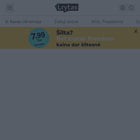
Karas Ukrainoje
Žalioji erdvė
Ačiū, Prezidente
E