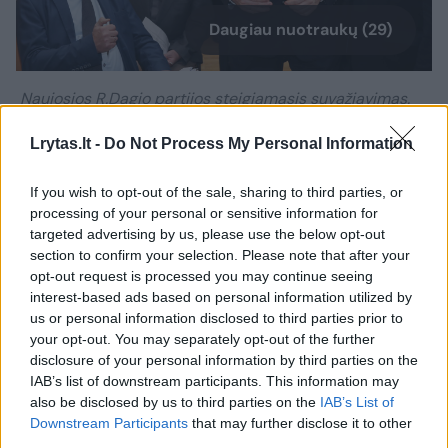
Daugiau nuotraukų (29)
Naujosios R.Dagio partijos steigiamasis suvažiavimas.
R.Danisevičiaus nuotr.
Lrytas.lt -
Do Not Process My Personal Information
„Dar blogiau, jei mes patį žmogų norime
If you wish to opt-out of the sale, sharing to third parties, or
suskaidyti į atskiras dalis, kaip mums siūlo
processing of your personal or sensitive information for
targeted advertising by us, please use the below opt-out
Stambulo konvencija. Tai mes ją ratifikavę
section to confirm your selection. Please note that after your
galėsime kiekvieną dieną keisti lytį į kokias tik
opt-out request is processed you may continue seeing
interest-based ads based on personal information utilized by
norime. Dabar jų yra net 72. Tris kartus per
us or personal information disclosed to third parties prior to
dieną. Turėsime tai pripažinti ir negalėsime
your opt-out. You may separately opt-out of the further
disclosure of your personal information by third parties on the
apie tai net kalbėti ir sakyti, kad tai
IAB’s list of downstream participants. This information may
nesąmonė. Nes tai bus saugoma įstatymo ir
also be disclosed by us to third parties on the
IAB’s List of
už tai bus persekiojama. Tai daroma, kad mus
Downstream Participants
that may further disclose it to other
third parties.