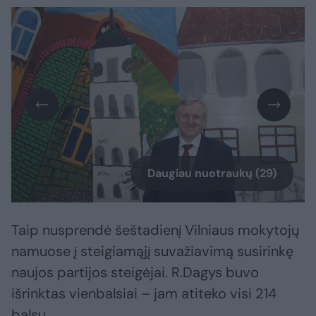
Daugiau nuotraukų (29)
Taip nusprendė šeštadienį Vilniaus mokytojų
namuose į steigiamąjį suvažiavimą susirinkę
naujos partijos steigėjai. R.Dagys buvo
išrinktas vienbalsiai – jam atiteko visi 214
balsų.