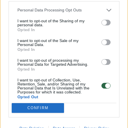
būtų lengviau valdyti“, – gąsdino R.Dagys.
Personal Data Processing Opt Outs
Naujos partijos steigiamasis suvažiavimas
I want to opt-out of the Sharing of my
personal data.
prasidėjo kunigo Roberto Grigo malda. Beje,
Opted In
pastarasis pranešė, kad tai daro paprašytas
I want to opt-out of the Sale of my
Personal Data.
kardinolo Sigito Tamkevičiaus.
Opted In
I want to opt-out of processing my
Personal Data for Targeted Advertising.
Tarp naujos partijos suvažiavimo dalyvių
Opted In
buvo ne tik Seimo Valstiečių ir žaliųjų
I want to opt-out of Collection, Use,
sąjungos frakciją palikęs Egidijus Vareikis, bet
Retention, Sale, and/or Sharing of my
Personal Data that Is Unrelated with the
ir buvęs Seimo narys Petras Luomanas,
Purposes for which it was collected.
Opted Out
buvęs Lazdijų meras konserrvatorius Artūras
Margelis.
CONFIRM
R.Dagys neslepia, kad partijoje gali atsirasti ir