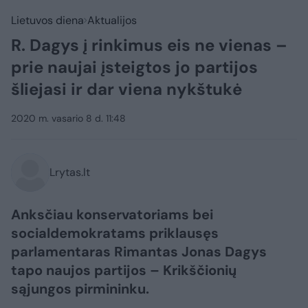
Lietuvos diena
Aktualijos
R. Dagys į rinkimus eis ne vienas –
prie naujai įsteigtos jo partijos
šliejasi ir dar viena nykštukė
2020 m. vasario 8 d. 11:48
Lrytas.lt
Anksčiau konservatoriams bei
socialdemokratams priklausęs
parlamentaras Rimantas Jonas Dagys
tapo naujos partijos – Krikščionių
sąjungos pirmininku.