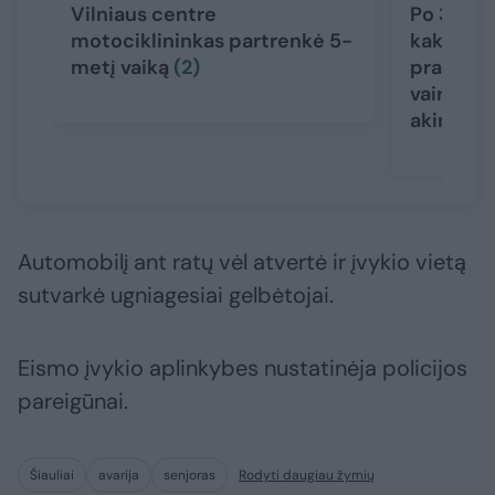
Vilniaus centre
Po 3 gyv
motociklininkas partrenkė 5-
kaktomuš
metį vaiką
(2)
prabilo 
vairuotoj
akimirks
Automobilį ant ratų vėl atvertė ir įvykio vietą
sutvarkė ugniagesiai gelbėtojai.
Eismo įvykio aplinkybes nustatinėja policijos
pareigūnai.
Šiauliai
avarija
senjoras
Rodyti daugiau žymių