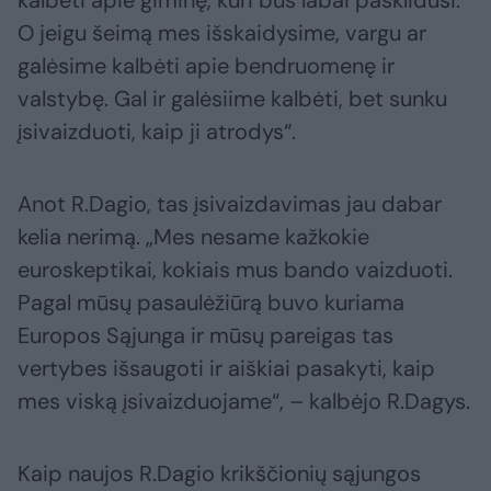
kalbėti apie giminę, kuri bus labai pasklidusi.
O jeigu šeimą mes išskaidysime, vargu ar
galėsime kalbėti apie bendruomenę ir
valstybę. Gal ir galėsiime kalbėti, bet sunku
įsivaizduoti, kaip ji atrodys“.
Anot R.Dagio, tas įsivaizdavimas jau dabar
kelia nerimą. „Mes nesame kažkokie
euroskeptikai, kokiais mus bando vaizduoti.
Pagal mūsų pasaulėžiūrą buvo kuriama
Europos Sąjunga ir mūsų pareigas tas
vertybes išsaugoti ir aiškiai pasakyti, kaip
mes viską įsivaizduojame“, – kalbėjo R.Dagys.
Kaip naujos R.Dagio krikščionių sąjungos