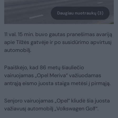
Daugiau nuotraukų (3)
11 val. 15 min. buvo gautas pranešimas avariją
apie Tilžės gatvėje ir po susidūrimo apvirtusį
automobilį.
Paaiškėjo, kad 86 metų šiauliečio
vairuojamas „Opel Meriva“ važiuodamas
antrąją eismo juosta staiga metėsi į pirmąją.
Senjoro vairuojamas „Opel“ kliudė šia juosta
važiavusį automobilį „Volkswagen Golf“.