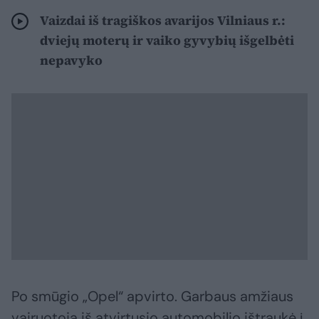
Vaizdai iš tragiškos avarijos Vilniaus r.:
dviejų moterų ir vaiko gyvybių išgelbėti
nepavyko
Po smūgio „Opel“ apvirto. Garbaus amžiaus
vairuotoją iš atvirtusio automobilio ištraukė į