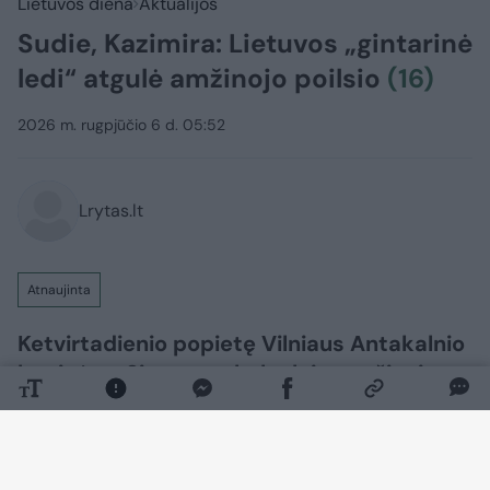
Lietuvos diena
Aktualijos
Sudie, Kazimira: Lietuvos „gintarinė
ledi“ atgulė amžinojo poilsio
(16)
2026 m. rugpjūčio 6 d. 05:52
Lrytas.lt
Atnaujinta
Ketvirtadienio popietę Vilniaus Antakalnio
kapinėse, Signatarų kalnelyje, amžinojo
poilsio atgulė pirmosios nepriklausomos
Lietuvos Vyriausybės premjerė,
Nepriklausomybės Akto signatarė