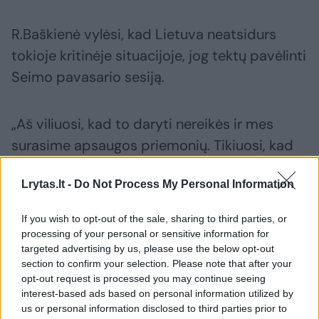
R.Baškienė vylėsi, kad Lietuva neatsidurs
tokioje kritinėje situacijoje, jog tektų pavėlinti
Seimo pavasario sesiją.
„Aš viliuosi, kad to daryti nereikės ir mes
surasime apsaugos priemonių. Tikiuosi, kad
Lietuva neatsidurs visiškai kritinėje
Lrytas.lt -
Do Not Process My Personal Information
situacijoje. Sesijos nukėlimą laikyčiau kaip
kritinę priemonę“, – tikino ji.
If you wish to opt-out of the sale, sharing to third parties, or
processing of your personal or sensitive information for
targeted advertising by us, please use the below opt-out
Anot Seimo pirmininko pirmosios
section to confirm your selection. Please note that after your
pavaduotojos, dar didesnį susirūpinimą kelia
opt-out request is processed you may continue seeing
interest-based ads based on personal information utilized by
Kovo 11-osios minėjimai, kuomet vyks daug
us or personal information disclosed to third parties prior to