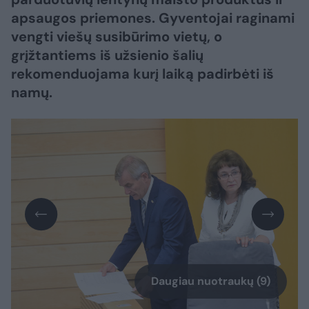
apsaugos priemones. Gyventojai raginami
vengti viešų susibūrimo vietų, o
grįžtantiems iš užsienio šalių
rekomenduojama kurį laiką padirbėti iš
namų.
Daugiau nuotraukų (9)