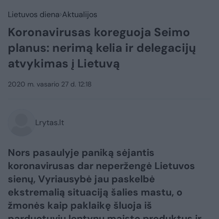
Lietuvos diena
Aktualijos
Koronavirusas koreguoja Seimo
planus: nerimą kelia ir delegacijų
atvykimas į Lietuvą
2020 m. vasario 27 d. 12:18
Lrytas.lt
Nors pasaulyje paniką sėjantis
koronavirusas dar neperžengė Lietuvos
sienų, Vyriausybė jau paskelbė
ekstremalią situaciją šalies mastu, o
žmonės kaip paklaikę šluoja iš
parduotuvių lentynų maisto produktus ir