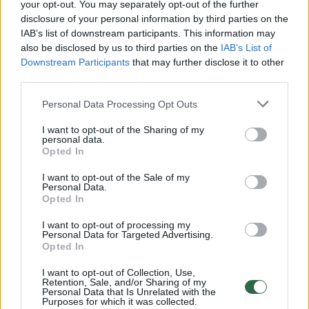
renginių, į kuriuos atvyks ir užsienio šalių
your opt-out. You may separately opt-out of the further
disclosure of your personal information by third parties on the
delegacijos.
IAB’s list of downstream participants. This information may
also be disclosed by us to third parties on the
IAB’s List of
Downstream Participants
that may further disclose it to other
third parties.
Susiję straipsniai
Personal Data Processing Opt Outs
I want to opt-out of the Sharing of my
personal data.
Opted In
I want to opt-out of the Sale of my
Personal Data.
Opted In
I want to opt-out of processing my
Personal Data for Targeted Advertising.
Opted In
Lietuvoje paskelbus
Į Milaną 
ekstremalią situaciją – svarbi
užfiksavo
I want to opt-out of Collection, Use,
Retention, Sale, and/or Sharing of my
žinia autobusų ir traukinių
centrinėj
Personal Data that Is Unrelated with the
Purposes for which it was collected.
keleiviams