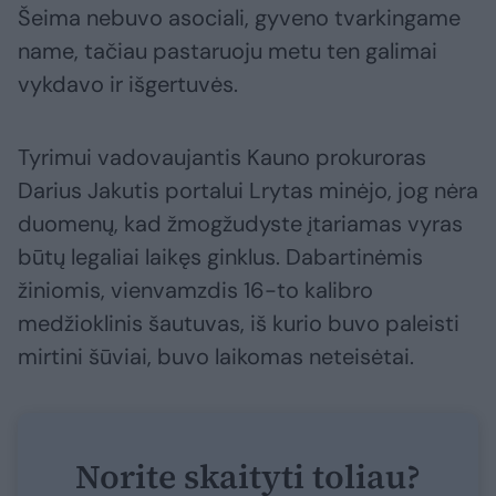
Šeima nebuvo asociali, gyveno tvarkingame
name, tačiau pastaruoju metu ten galimai
vykdavo ir išgertuvės.
Tyrimui vadovaujantis Kauno prokuroras
Darius Jakutis portalui Lrytas minėjo, jog nėra
duomenų, kad žmogžudyste įtariamas vyras
būtų legaliai laikęs ginklus. Dabartinėmis
žiniomis, vienvamzdis 16-to kalibro
medžioklinis šautuvas, iš kurio buvo paleisti
mirtini šūviai, buvo laikomas neteisėtai.
Norite skaityti toliau?