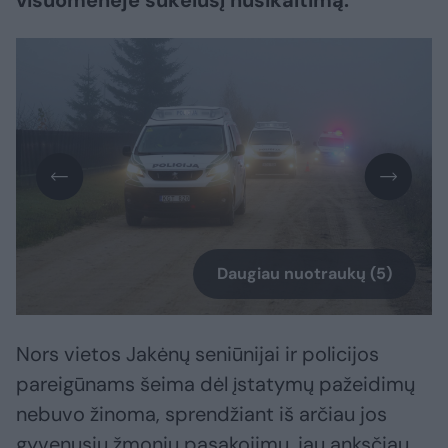
visuomenėje sukėlusį nusikaltimą.
Daugiau nuotraukų (5)
Nors vietos Jakėnų seniūnijai ir policijos
pareigūnams šeima dėl įstatymų pažeidimų
nebuvo žinoma, sprendžiant iš arčiau jos
gyvenusių žmonių pasakojimų, jau anksčiau