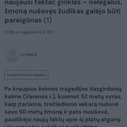
naujausi faktai: ginklas – nelegalus,
žmoną nušovęs žudikas galėjo būti
pareigūnas
(1)
2026 m. rugpjūčio 6 d. 13:11
Lrytas.lt
Lrytas Premium nariams
Po kraupios šeimos tragedijos Vazgirdonių
kaime (Varėnos r.), kuomet 52 metų vyras,
kaip įtariama, trečiadienio vakarą nušovė
savo 50 metų žmoną ir pats nusišovė,
paaiškėjo naujų faktų apie šį platų atgarsį