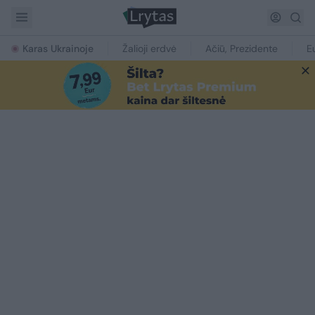
Karas Ukrainoje
Žalioji erdvė
Ačiū, Prezidente
E