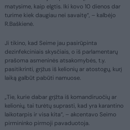
matysime, kaip elgtis. Iki kovo 10 dienos dar
turime kiek daugiau nei savaitę“, – kalbėjo
R.Baškienė.
Ji tikino, kad Seime jau pasirūpinta
dezinfekciniais skysčiais, o iš parlamentarų
prašoma asmeninės atsakomybės, t.y.
pasitikrinti, grįžus iš kelionių ar atostogų, kurį
laiką galbūt pabūti namuose.
„Tie, kurie dabar grįžta iš komandiruočių ar
kelionių, tai turėtų suprasti, kad yra karantino
laikotarpis ir visa kita“, – akcentavo Seimo
pirmininko pirmoji pavaduotoja.