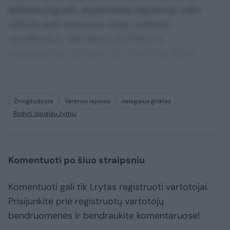
adipisicing elit. Asperiores sapiente, odio
officiis sed tempore vitae veritatis
repellendus, ad saepe architecto
repudiandae corrupti sit non error illum
consequuntur adipisci dignissimos maxime.
Žmogžudystė
Varėnos rajonas
nelegalus ginklas
Rodyti daugiau žymių
Komentuoti po šiuo straipsniu
Komentuoti gali tik Lrytas registruoti vartotojai.
Prisijunkite prie registruotų vartotojų
bendruomenės ir bendraukite komentaruose!