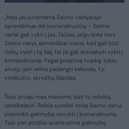
„Mes jau priėmėme Seimo valdyboje
sprendimus dėl komandiruočių – Seimo
nariai gali vykti į jas. Tačiau, jeigu koks nors
Seimo narys asmeniškai mano, kad gali būti
rizikų vykti į tą šalį, tai jis gali atsisakyti vykti į
komandiruotę. Pagal įprastinę tvarką, tokiu
atveju jam reikia padengti kelionės, t.y.
viešbučio, skrydžių išlaidas.
Šiuo atveju mes manome, kad to reikėtų
nereikalauti. Reikia suteikti teisę Seimo nariui
pasirinkti galimybę nevykti į komandiruotę.
Taip pat atidžiai svarstysime galimybę