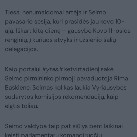
Tiesa, nenumaldomai artėja ir Seimo
pavasario sesija, kuri prasidės jau kovo 10-
ąją. Iškart kitą dieną – gausybė Kovo 11-osios
renginių, į kuriuos atvyks ir užsienio šalių
delegacijos.
Kaip portalui
lrytas.lt
ketvirtadienį sakė
Seimo pirmininko pirmoji pavaduotoja Rima
Baškienė, Seimas kol kas laukia Vyriausybės
sudarytos komisijos rekomendacijų, kaip
elgtis toliau.
Seimo valdyba taip pat siūlys bent laikinai
keisti parlamentarų komandiruočių