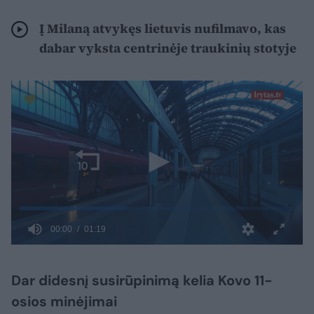
Į Milaną atvykęs lietuvis nufilmavo, kas
dabar vyksta centrinėje traukinių stotyje
Dar didesnį susirūpinimą kelia Kovo 11-
osios minėjimai