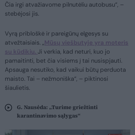
Čia irgi atvažiavome pilnutėliu autobusu“, –
stebėjosi jis.
Vyrą pribloškė ir pareigūnų elgesys su
atvežtaisiais. „
Mūsų viešbutyje yra moteris
su kūdikiu.
Ji verkia, kad neturi, kuo jo
pamaitinti, bet čia visiems į tai nusispjauti.
Apsauga nesutiko, kad vaikui būtų perduota
maisto. Tai – nežmoniška“, – piktinosi
šiaulietis.
G. Nausėda: „Turime griežtinti
karantinavimo sąlygas“