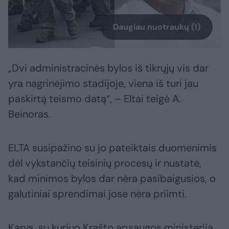
Daugiau nuotraukų (1)
„Dvi administracinės bylos iš tikrųjų vis dar
yra nagrinėjimo stadijoje, viena iš turi jau
paskirtą teismo datą“, – Eltai teigė A.
Beinoras.
ELTA susipažino su jo pateiktais duomenimis
dėl vykstančių teisinių procesų ir nustatė,
kad minimos bylos dar nėra pasibaigusios, o
galutiniai sprendimai jose nėra priimti.
Karys, su kuriuo Krašto apsaugos ministerija