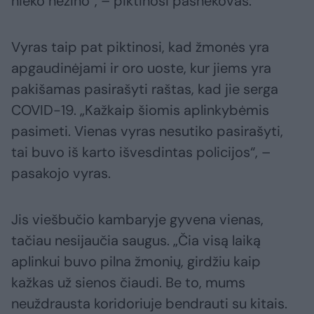
nieko nežino“, – piktinosi pašnekovas.
Vyras taip pat piktinosi, kad žmonės yra
apgaudinėjami ir oro uoste, kur jiems yra
pakišamas pasirašyti raštas, kad jie serga
COVID-19. „Kažkaip šiomis aplinkybėmis
pasimeti. Vienas vyras nesutiko pasirašyti,
tai buvo iš karto išvesdintas policijos“, –
pasakojo vyras.
Jis viešbučio kambaryje gyvena vienas,
tačiau nesijaučia saugus. „Čia visą laiką
aplinkui buvo pilna žmonių, girdžiu kaip
kažkas už sienos čiaudi. Be to, mums
neuždrausta koridoriuje bendrauti su kitais.