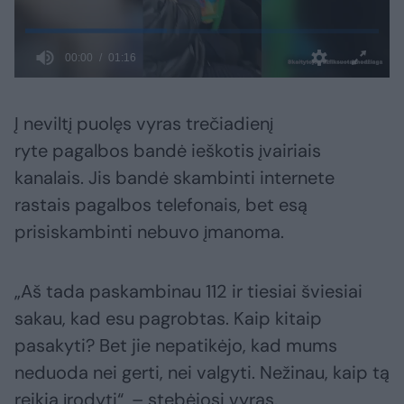
Į neviltį puolęs vyras trečiadienį
ryte pagalbos bandė ieškotis įvairiais
kanalais. Jis bandė skambinti internete
rastais pagalbos telefonais, bet esą
prisiskambinti nebuvo įmanoma.
„Aš tada paskambinau 112 ir tiesiai šviesiai
sakau, kad esu pagrobtas. Kaip kitaip
pasakyti? Bet jie nepatikėjo, kad mums
neduoda nei gerti, nei valgyti. Nežinau, kaip tą
reikia įrodyti“, – stebėjosi vyras.