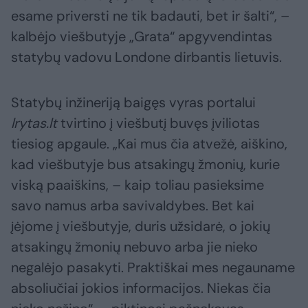
esame priversti ne tik badauti, bet ir šalti“, –
kalbėjo viešbutyje „Grata“ apgyvendintas
statybų vadovu Londone dirbantis lietuvis.
Statybų inžineriją baigęs vyras portalui
lrytas.lt
tvirtino į viešbutį buvęs įviliotas
tiesiog apgaule. „Kai mus čia atvežė, aiškino,
kad viešbutyje bus atsakingų žmonių, kurie
viską paaiškins, – kaip toliau pasieksime
savo namus arba savivaldybes. Bet kai
įėjome į viešbutyje, duris užsidarė, o jokių
atsakingų žmonių nebuvo arba jie nieko
negalėjo pasakyti. Praktiškai mes negauname
absoliučiai jokios informacijos. Niekas čia