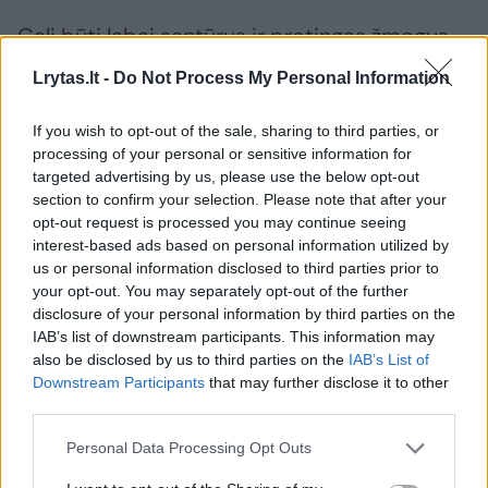
Gali būti labai santūrus ir protingas žmogus,
bet kai negauni gyvybiškai svarbių dalykų,
Lrytas.lt -
Do Not Process My Personal Information
greitai gali tapti žvėrimi. Čia nesunku greitai
išprotėti“, – įsiaudrinęs kalbėjo be vandens ir
If you wish to opt-out of the sale, sharing to third parties, or
processing of your personal or sensitive information for
maisto paliktas vyras.
targeted advertising by us, please use the below opt-out
section to confirm your selection. Please note that after your
opt-out request is processed you may continue seeing
interest-based ads based on personal information utilized by
us or personal information disclosed to third parties prior to
your opt-out. You may separately opt-out of the further
disclosure of your personal information by third parties on the
IAB’s list of downstream participants. This information may
also be disclosed by us to third parties on the
IAB’s List of
Downstream Participants
that may further disclose it to other
third parties.
Personal Data Processing Opt Outs