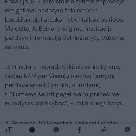
Pasak jo, STT ikiteisminio tyrimo nepradėjo,
nes galimai padaryta žala nesiekė
baudžiamajai atsakomybei taikomos ribos.
Vis dėlto, A. Beinoro teigimu, institucija
perdavė informaciją dėl nustatytų trūkumų
šalinimo.
„STT nutarė nepradėti ikiteisminio tyrimo,
tačiau KAM per Viešųjų pirkimų tarnybą
perdavė apie 10 punktų nurodymų
trūkumams šalinti pagal mano pranešime
nurodytas aplinkybes“, – sakė buvęs karys.
A. Beinoras 2024 metais kreipėsi į Krašto
apsaugos ministerijos Korupcijos prevencijos