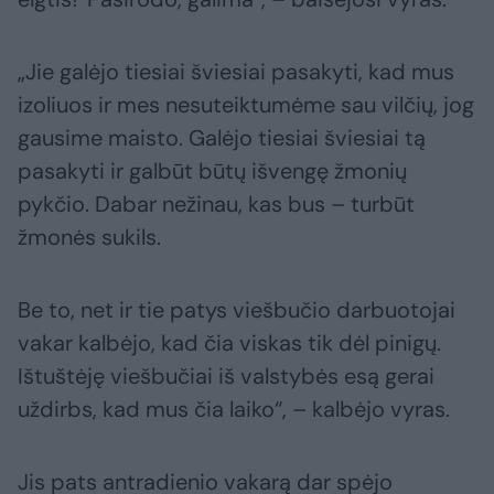
„Jie galėjo tiesiai šviesiai pasakyti, kad mus
izoliuos ir mes nesuteiktumėme sau vilčių, jog
gausime maisto. Galėjo tiesiai šviesiai tą
pasakyti ir galbūt būtų išvengę žmonių
pykčio. Dabar nežinau, kas bus – turbūt
žmonės sukils.
Be to, net ir tie patys viešbučio darbuotojai
vakar kalbėjo, kad čia viskas tik dėl pinigų.
Ištuštėję viešbučiai iš valstybės esą gerai
uždirbs, kad mus čia laiko“, – kalbėjo vyras.
Jis pats antradienio vakarą dar spėjo