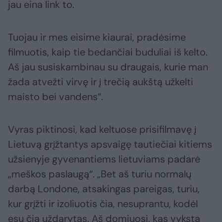
jau eina link to.
Tuojau ir mes eisime kiaurai, pradėsime
filmuotis, kaip tie bedančiai buduliai iš kelto.
Aš jau susiskambinau su draugais, kurie man
žada atvežti virvę ir į trečią aukštą užkelti
maisto bei vandens“.
Vyras piktinosi, kad keltuose prisifilmavę į
Lietuvą grįžtantys apsvaigę tautiečiai kitiems
užsienyje gyvenantiems lietuviams padarė
„meškos paslaugą“. „Bet aš turiu normalų
darbą Londone, atsakingas pareigas, turiu,
kur grįžti ir izoliuotis čia, nesuprantu, kodėl
esu čia uždarytas. Aš domiuosi, kas vyksta