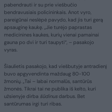
pabendrauti ir su prie viešbučio
bendravusiais policininkais. Anot vyro,
pareigūnai neslėpė pavydo, kad jis turi gerą
apsauginę kaukę. „Jie turėjo paprastas
medicinines kaukes, kurių vienai pamainai
gauna po dvi ir turi taupyti“, – pasakojo
vyras.
Šiaulietis pasakojo, kad viešbutyje antradienį
buvo apgyvendinta maždaug 80-100
žmonių. „Tai – labai normalūs, santūrūs
žmonės. Tikrai tai ne publika iš kelto, kuri
užsienyje dirba
šūdinus
darbus. Bet
santūrumas irgi turi ribas.