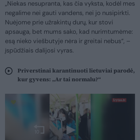
„Niekas nesupranta, kas čia vyksta, kodėl mes
negalime nei gauti vandens, nei jo nusipirkti.
Nuėjome prie užrakintų durų, kur stovi
apsauga, bet mums sako, kad nurimtumėme:
esą nieko viešbutyje nėra ir greitai nebus“, –
įspūdžiais dalijosi vyras.
Priverstinai karantinuoti lietuviai parodė,
kur gyvens: „Ar tai normalu?“