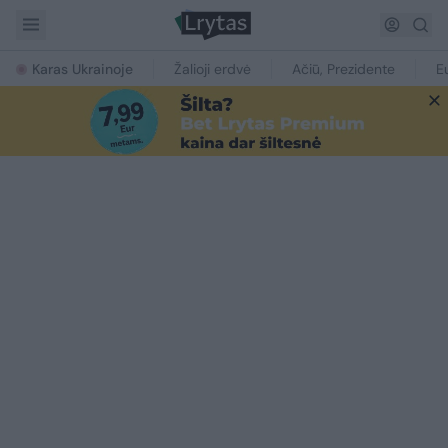
Karas Ukrainoje
Žalioji erdvė
Ačiū, Prezidente
E