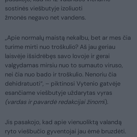
sostinės viešbutyje izoliuoti
žmonės negavo net vandens.
„Apie normalų maistą nekalbu, bet ar mes čia
turime mirti nuo troškulio? Aš jau geriau
laisvėje išsidrėbęs savo lovoje ir gerai
valgydamas mirsiu nuo to sumauto viruso,
nei čia nuo bado ir troškulio. Nenoriu čia
dehidratuoti“, – piktinosi Vytenio gatvėje
esančiame viešbutyje uždarytas vyras
(vardas ir pavardė redakcijai žinom
i).
Jis pasakojo, kad apie vienuoliktą valandą
ryto viešbučio gyventojai jau ėmė bruzdėti.