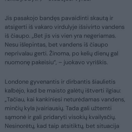
Jis pasakojo bandęs pavaidinti skautą ir
atsigerti iš vakaro virdulyje išsivirto vandens
iš čiaupo. „Bet jis vis vien yra negeriamas.
Nesu išlepintas, bet vandens iš čiaupo
neprivalau gerti. Žinoma, po kelių dienų gal
nuomonę pakeisiu“, – juokavo vyriškis.
Londone gyvenantis ir dirbantis šiaulietis
kalbėjo, kad be maisto galėtų ištverti ilgiau:
„Tačiau, kai kankiniesi neturėdamas vandens,
minčių kyla įvairiausių. Tada gali užtemti
sąmonė ir gali pridaryti visokių kvailysčių.
Nesinorėtų, kad taip atsitiktų, bet situacija