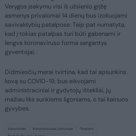
Verygos įsakymu visi iš užsienio grįžę
asmenys privalomai 14 dienų bus izoliuojami
savivaldybių patalpose. Taip pat numatyta,
kad į tokias patalpas turi būti gabenami ir
lengva koronaviruso forma sergantys
gyventojai.
Didmiesčių merai tvirtina, kad tai apsunkins
kovą su COVID-19, bus eikvojami
administraciniai ir gydytojų ištekliai, jų
mažiau liks sunkiems ligoniams, o tai kainuos
gyvybes.
karantinas
Koronavirusas Lietuvoje
^Instant
Rodyti daugiau žymių