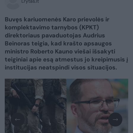
Lrytas.lt
Buvęs kariuomenės Karo prievolės ir
komplektavimo tarnybos (KPKT)
direktoriaus pavaduotojas Audrius
Beinoras teigia, kad krašto apsaugos
ministro Roberto Kauno viešai išsakyti
teiginiai apie esą atmestus jo kreipimusis į
institucijas neatspindi visos situacijos.