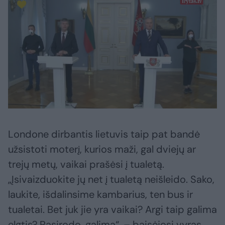
Londone dirbantis lietuvis taip pat bandė
užsistoti moterį, kurios maži, gal dviejų ar
trejų metų, vaikai prašėsi į tualetą.
„Įsivaizduokite jų net į tualetą neišleido. Sako,
laukite, išdalinsime kambarius, ten bus ir
tualetai. Bet juk jie yra vaikai? Argi taip galima
elgtis? Pasirodo, galima“, – baisėjosi vyras.