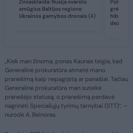
Žiniasklaida: Rusija svarsto
Politikai
smūgius Baltijos regione
grėsmę Li
Ukrainos gamybos dronais
(4)
hibridinė
dezinfor
„Kiek man žinoma, ponas Kaunas teigia, kad
Generalinė prokuratūra atmetė mano
pranešimą kaip nepagrįstą ar panašiai. Tačiau
Generalinė prokuratūra man suteikė
pranešėjo statusą, o pranešimą perdavė
nagrinėti Specialiųjų tyrimų tarnybai (STT)“, –
nurodė A. Beinoras.