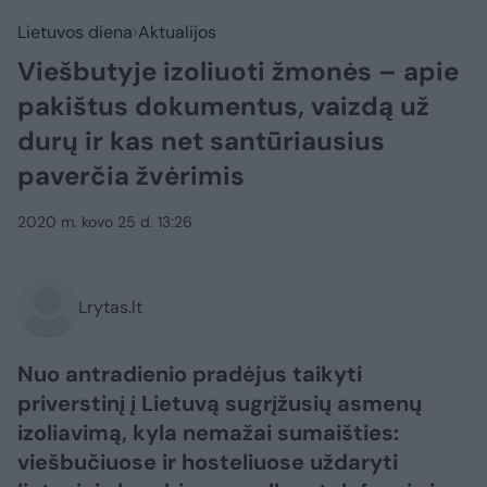
Lietuvos diena
Aktualijos
Viešbutyje izoliuoti žmonės – apie
pakištus dokumentus, vaizdą už
durų ir kas net santūriausius
paverčia žvėrimis
2020 m. kovo 25 d. 13:26
Lrytas.lt
Nuo antradienio pradėjus taikyti
priverstinį į Lietuvą sugrįžusių asmenų
izoliavimą, kyla nemažai sumaišties:
viešbučiuose ir hosteliuose uždaryti