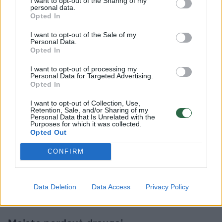
I want to opt-out of the Sharing of my
personal data.
Opted In
I want to opt-out of the Sale of my
Personal Data.
Opted In
I want to opt-out of processing my
Personal Data for Targeted Advertising.
Opted In
I want to opt-out of Collection, Use,
Retention, Sale, and/or Sharing of my
Personal Data that Is Unrelated with the
Purposes for which it was collected.
Opted Out
Daugiau nuotraukų (34)
CONFIRM
Žmonės skundžiasi dėl prastų karantino sąlygų Vilniaus
viešbučiuose.
Data Deletion
Data Access
Privacy Policy
Lrytas.lt skaitytojų nuotr.