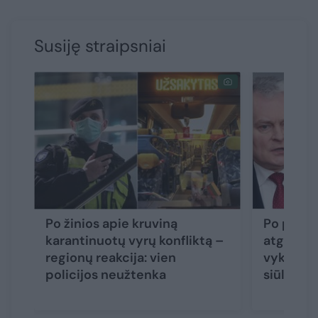
Susiję straipsniai
Po žinios apie kruviną
Po prive
karantinuotų vyrų konfliktą –
atgarsių
regionų reakcija: vien
vykdys t
policijos neužtenka
siūlo sąl