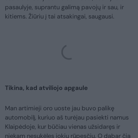
pasaulyje, suprantu galimą pavojų ir sau, ir
kitiems. Žiūriu į tai atsakingai, saugausi.
Tikina, kad atviliojo apgaule
Man artimieji oro uoste jau buvo palikę
automobilį, kuriuo aš turėjau pasiekti namus
Klaipėdoje, kur būčiau vienas užsidaręs ir
niekam nesukėlęs jokių rūpesčių. O dabar čia