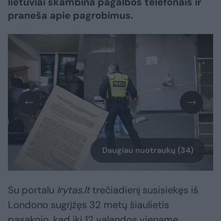
lietuviai skambina pagalbos telefonais ir
praneša apie pagrobimus.
Daugiau nuotraukų (34)
Su portalu
lrytas.lt
trečiadienį susisiekęs iš
Londono sugrįžęs 32 metų šiaulietis
pasakojo, kad iki 12 valandos viename