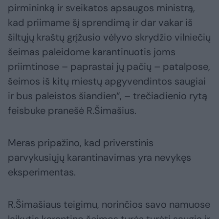
pirmininką ir sveikatos apsaugos ministrą,
kad priimame šį sprendimą ir dar vakar iš
šiltųjų kraštų grįžusio vėlyvo skrydžio vilniečių
šeimas paleidome karantinuotis joms
priimtinose – paprastai jų pačių – patalpose,
šeimos iš kitų miestų apgyvendintos saugiai
ir bus paleistos šiandien“, – trečiadienio rytą
feisbuke pranešė R.Šimašius.
Meras pripažino, kad priverstinis
parvykusiųjų karantinavimas yra nevykęs
eksperimentas.
R.Šimašiaus teigimu, norinčios savo namuose
laikytis karantino šeimos turės turėti saugią ir