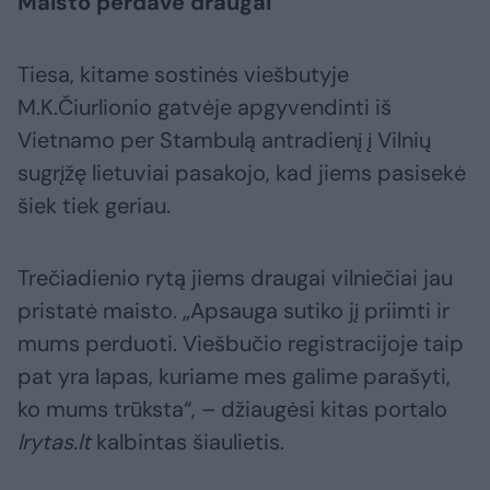
Maisto perdavė draugai
Tiesa, kitame sostinės viešbutyje
M.K.Čiurlionio gatvėje apgyvendinti iš
Vietnamo per Stambulą antradienį į Vilnių
sugrįžę lietuviai pasakojo, kad jiems pasisekė
šiek tiek geriau.
Trečiadienio rytą jiems draugai vilniečiai jau
pristatė maisto. „Apsauga sutiko jį priimti ir
mums perduoti. Viešbučio registracijoje taip
pat yra lapas, kuriame mes galime parašyti,
ko mums trūksta“, – džiaugėsi kitas portalo
lrytas.lt
kalbintas šiaulietis.