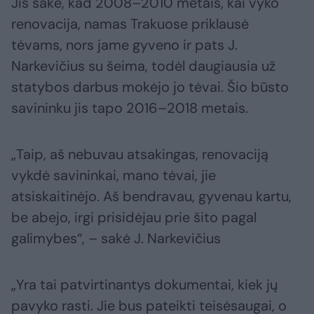
Jis sakė, kad 2008–2010 metais, kai vyko
renovacija, namas Trakuose priklausė
tėvams, nors jame gyveno ir pats J.
Narkevičius su šeima, todėl daugiausia už
statybos darbus mokėjo jo tėvai. Šio būsto
savininku jis tapo 2016–2018 metais.
„Taip, aš nebuvau atsakingas, renovaciją
vykdė savininkai, mano tėvai, jie
atsiskaitinėjo. Aš bendravau, gyvenau kartu,
be abejo, irgi prisidėjau prie šito pagal
galimybes“, – sakė J. Narkevičius
„Yra tai patvirtinantys dokumentai, kiek jų
pavyko rasti. Jie bus pateikti teisėsaugai, o