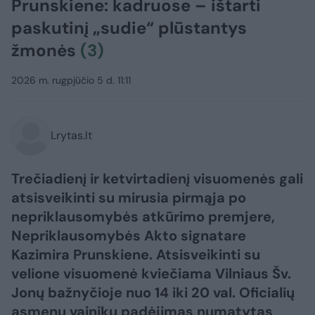
Prunskiene: kadruose – ištarti
paskutinį „sudie“ plūstantys
žmonės
(3)
2026 m. rugpjūčio 5 d. 11:11
Lrytas.lt
Trečiadienį ir ketvirtadienį visuomenės gali
atsisveikinti su mirusia pirmąja po
nepriklausomybės atkūrimo premjere,
Nepriklausomybės Akto signatare
Kazimira Prunskiene. Atsisveikinti su
velione visuomenė kviečiama Vilniaus Šv.
Jonų bažnyčioje nuo 14 iki 20 val. Oficialių
asmenų vainikų padėjimas numatytas