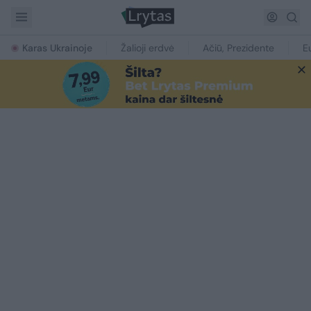
Karas Ukrainoje
Žalioji erdvė
Ačiū, Prezidente
E