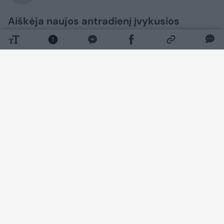
Aiškėja naujos antradienį įvykusios
avarijos, per kurią žuvo dvi moterys ir
vaikas, detalės. Lrytas išsiaiškino, kad
lengvojo automobilio vairuotoja darbui
skirtu automobiliu vežė marčią ir anūkę.
Nors į avariją patekęs automobilis ir
pažymėtas pavežėjimo platformos
logotipu, tai nebuvo per platformą
teikiama keleivių vežimo paslauga, tai
buvo privati kelionė.