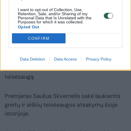
Specialiųjų tyrimų tarnyba yra pradėjusi
I want to opt-out of Collection, Use,
ikiteisminį tyrimą, tačiau kol kas įtarimai
Retention, Sale, and/or Sharing of my
Personal Data that Is Unrelated with the
niekam nepateikti. 15min.lt teigimu,
Purposes for which it was collected.
Opted Out
verslininkui tyrime suteiktas specialaus
liudytojo statusas.
CONFIRM
Ministras J. Narkevičius praėjusią savaitę
Data Deletion
Data Access
Privacy Policy
pranešė, kad dėl šmeižto kreipėsi į
teisėsaugą.
Premjeras Saulius Skvernelis sakė laukiantis
greitų ir aiškių teisėsaugos atsakymų šioje
istorijoje.