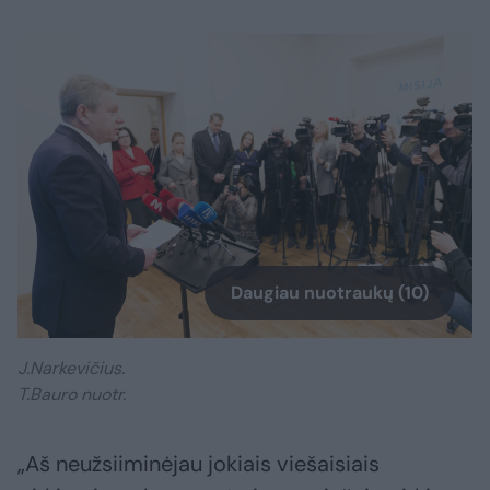
Daugiau nuotraukų (10)
J.Narkevičius.
T.Bauro nuotr.
„Aš neužsiiminėjau jokiais viešaisiais