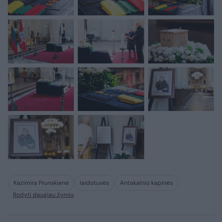
Kazimira Prunskienė
laidotuvės
Antakalnio kapinės
Rodyti daugiau žymių