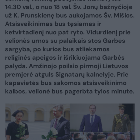
14.30 val., o nuo 18 val. Šv. Jonų bažnyčioje
už K. Prunskienę bus aukojamos Šv. Mišios.
Atsisveikinimas bus tęsiamas ir
ketvirtadienį nuo pat ryto. Vidurdienį prie
velionės urnos su palaikais stos Garbės
sargyba, po kurios bus atliekamos
religinės apeigos ir išrikiuojama Garbės
palyda. Amžinojo poilsio pirmoji Lietuvos
premjerė atguls Signatarų kalnelyje. Prie
kapavietės bus sakomos atsisveikinimo
kalbos, velionė bus pagerbta tylos minute.