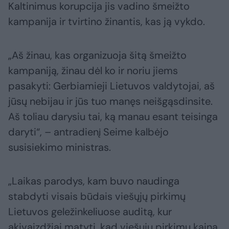
Kaltinimus korupcija jis vadino šmeižto
kampanija ir tvirtino žinantis, kas ją vykdo.
„Aš žinau, kas organizuoja šitą šmeižto
kampaniją, žinau dėl ko ir noriu jiems
pasakyti: Gerbiamieji Lietuvos valdytojai, aš
jūsų nebijau ir jūs tuo manęs neišgąsdinsite.
Aš toliau darysiu tai, ką manau esant teisinga
daryti“, – antradienį Seime kalbėjo
susisiekimo ministras.
„Laikas parodys, kam buvo naudinga
stabdyti visais būdais viešųjų pirkimų
Lietuvos geležinkeliuose auditą, kur
akivaizdžiai matyti, kad viešųjų pirkimų kaina