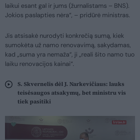
laikui esant gal ir jums (žurnalistams – BNS).
Jokios paslapties nėra“, – pridūrė ministras.
Jis atsisakė nurodyti konkrečią sumą, kiek
sumokėta už namo renovavimą, sakydamas,
kad „suma yra nemaža“, ji „reali šito namo tuo
laiku renovacijos kainai“.
S. Skvernelis dėl J. Narkevičiaus: lauks
teisėsaugos atsakymų, bet ministru vis
tiek pasitiki