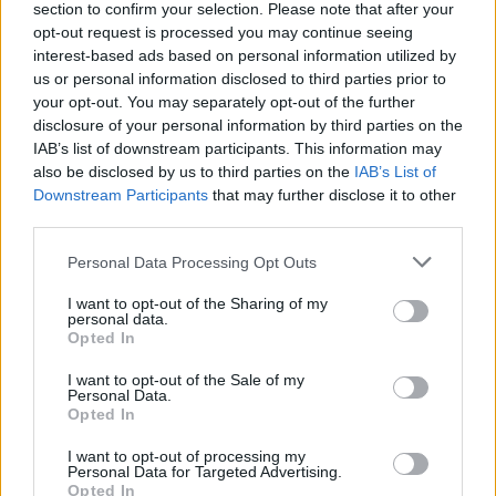
Buvęs dabar jau bankrutavusios bendrovės
section to confirm your selection. Please note that after your
„Sodžiaus būstas“ savininkas liudijo, kad jis
opt-out request is processed you may continue seeing
interest-based ads based on personal information utilized by
rekonstravo ministro namą mainais už
us or personal information disclosed to third parties prior to
laimėtus darželių ir mokyklų renovacijos
your opt-out. You may separately opt-out of the further
disclosure of your personal information by third parties on the
viešuosius konkursus.
IAB’s list of downstream participants. This information may
also be disclosed by us to third parties on the
IAB’s List of
Downstream Participants
that may further disclose it to other
Verslininkas A. Ribnikovas portalui 15min.lt
third parties.
teigė, kad dukros krikštatėvis J. Narkevičius
Personal Data Processing Opt Outs
jam pasiūlė tokią schemą, žadėdamas
pinigus vėliau grąžinti, tačiau grąžino tik 8
I want to opt-out of the Sharing of my
personal data.
tūkst. litų ir liko skolingas apie 400 tūkst. litų
Opted In
(116 tūkst. eurų).
I want to opt-out of the Sale of my
Personal Data.
Opted In
Buvęs „Sodžiaus būsto“ savininkas sakė
I want to opt-out of processing my
Personal Data for Targeted Advertising.
informaciją pateikęs Generalinei prokuratūrai.
Opted In