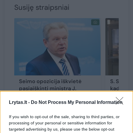
Susiję straipsniai
Seimo opozicija iškvietė
S. Skvern
pasiaiškinti ministrą J.
kad kara
Narkevičių
pratęsta
Lrytas.lt -
Do Not Process My Personal Information
If you wish to opt-out of the sale, sharing to third parties, or
processing of your personal or sensitive information for
targeted advertising by us, please use the below opt-out