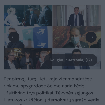
Daugiau nuotraukų (17)
Per pirmąjį turą Lietuvoje vienmandatėse
rinkimų apygardose Seimo nario kėdę
užsitikrino trys politikai. Tėvynės sąjungos-
Lietuvos krikščionių demokratų sąrašo vedlė