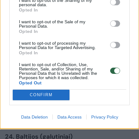
I want to opt-out of the Sharing of my
personal data.
Opted In
22. Pajūrio (galutiniai)
I want to opt-out of the Sale of my
Personal Data.
Opted In
Simonas Gentvilas (LRLS) – 19,55 proc.
I want to opt-out of processing my
Personal Data for Targeted Advertising.
Opted In
Arūnas Barbšys (TS-LKD) – 17,48 proc.
I want to opt-out of Collection, Use,
Retention, Sale, and/or Sharing of my
Personal Data that Is Unrelated with the
23. Danės (galutiniai)
Purposes for which it was collected.
Opted Out
Arvydas Pocius (TS-LKD) – 25,99 proc.
CONFIRM
Saulius Budinas (LRLS) – 14,14 proc.
Data Deletion
Data Access
Privacy Policy
24. Baltijos (galutiniai)