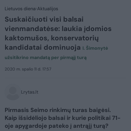
Lietuvos diena
Aktualijos
Suskaičiuoti visi balsai
vienmandatėse: laukia įdomios
kaktomušos, konservatorių
kandidatai dominuoja
I. Šimonytė
užsitikrino mandatą per pirmąjį turą
2020 m. spalio 11 d. 17:57
Lrytas.lt
Pirmasis Seimo rinkimų turas baigėsi.
Kaip išsidėliojo balsai ir kurie politikai 71-
oje apygardoje pateko į antrąjį turą?