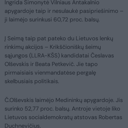
Ingrida Šimonytė Vilniaus Antakalnio
apygardoje taip ir nesulaukė pasipriešinimo –
ji laimėjo surinkusi 60,72 proc. balsų.
Į Seimą taip pat pateko du Lietuvos lenkų
rinkimų akcijos – Krikščioniškų šeimų
sąjungos (LLRA-KŠS) kandidatai Česlavas
Olševskis ir Beata Petkevič. Jie tapo
pirmaisiais vienmandatėse pergalę
skelbusiais politikais.
Č.Olševskis laimėjo Medininkų apygardoje. Jis
surinko 52,77 proc. balsų. Antroje vietoje liko
Lietuvos socialdemokratų atstovas Robertas
Duchnevičius.