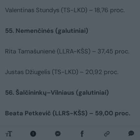
Valentinas Stundys (TS-LKD) – 18,76 proc.
55. Nemenčinės (galutiniai)
Rita Tamašunienė (LLRA-KŠS) – 37,45 proc.
Justas Džiugelis (TS-LKD) – 20,92 proc.
56. Šalčininkų–Vilniaus (galutiniai)
Beata Petkevič (LLRS-KŠS) – 59,00 proc.
Alicija Ščerbaitė (DP) – 18,40 proc.