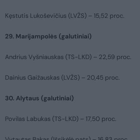
Kęstutis Lukoševičius (LVŽS) – 15,52 proc.
29. Marijampolės (galutiniai)
Andrius Vyšniauskas (TS-LKD) – 22,59 proc.
Dainius Gaižauskas (LVŽS) – 20,45 proc.
30. Alytaus (galutiniai)
Povilas Labukas (TS-LKD) – 17,50 proc.
Vytautas Bakas (Išsikėlė pats) – 16,83 proc.