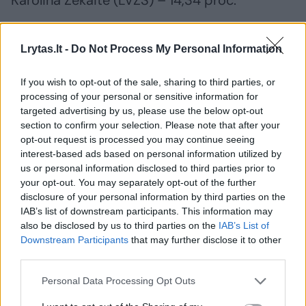
Karolina Žekaitė (LVŽS) – 14,34 proc.
20. Centro–Žaliakalnio (galutiniai)
Lrytas.lt -
Do Not Process My Personal Information
If you wish to opt-out of the sale, sharing to third parties, or
Gabrielius Landsbergis (TS-LKD) –
processing of your personal or sensitive information for
38,04 proc.
targeted advertising by us, please use the below opt-out
section to confirm your selection. Please note that after your
opt-out request is processed you may continue seeing
Audronė Jankuvienė (LVŽS) – 12,77 proc.
interest-based ads based on personal information utilized by
us or personal information disclosed to third parties prior to
your opt-out. You may separately opt-out of the further
disclosure of your personal information by third parties on the
21. Marių (galutiniai)
IAB’s list of downstream participants. This information may
also be disclosed by us to third parties on the
IAB’s List of
Downstream Participants
that may further disclose it to other
Ligita Girskienė (LVŽS) – 23,12 proc.
third parties.
Personal Data Processing Opt Outs
Kęstutis Navickas (TS-LKD) – 15,99 proc.