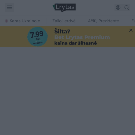
Karas Ukrainoje
Žalioji erdvė
Ačiū, Prezidente
E