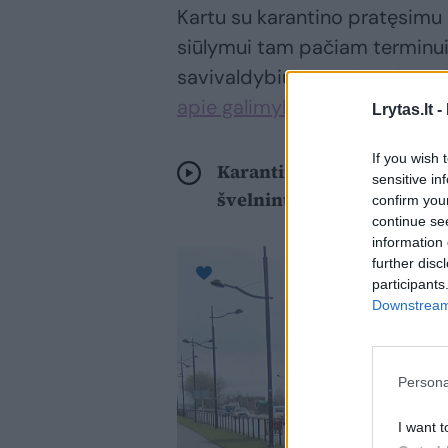
Kartu su karantino pratęsimu 
siūlymui tam pačiam terminui t
savivaldybių,
nors dar pirmadi
apie galimybę juos sušvelninti
Lrytas.lt -
If you wish 
Karantine galimai gyvensim
sensitive in
švelninti ribojimus
confirm you
continue se
information 
further disc
participants
Downstream 
Persona
I want t