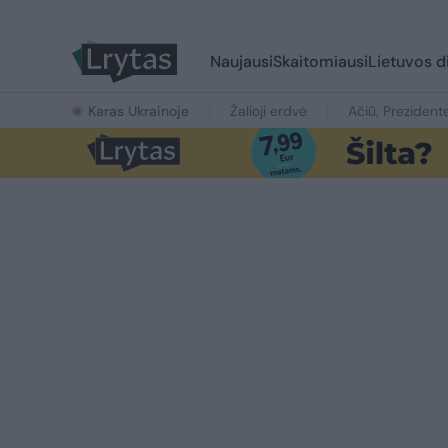
Naujausi
Skaitomiausi
Lietuvos d
Karas Ukrainoje
Žalioji erdvė
Ačiū, Prezident