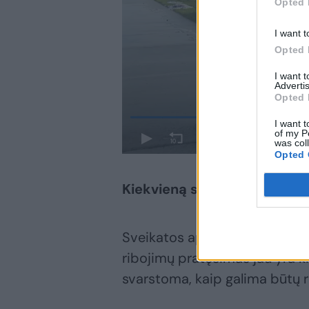
Opted 
I want t
Opted 
I want 
Advertis
Opted 
I want t
of my P
was col
Opted 
Kiekvieną savaitę peržiūrė
Sveikatos apsaugos ministras 
ribojimų pratęsimas jau yra k
svarstoma, kaip galima būtų re