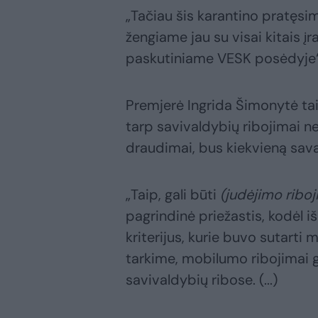
„Tačiau šis karantino pratęsim
žengiame jau su visai kitais įr
paskutiniame VESK posėdyje“,
Premjerė Ingrida Šimonytė tai
tarp savivaldybių ribojimai nebū
draudimai, bus kiekvieną savai
„Taip, gali būti
(judėjimo riboj
pagrindinė priežastis, kodėl i
kriterijus, kurie buvo sutarti
tarkime, mobilumo ribojimai g
savivaldybių ribose. (...)