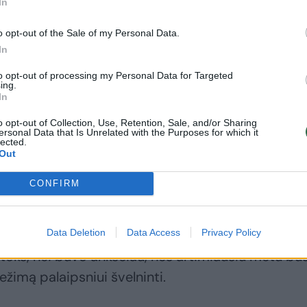
In
o opt-out of the Sale of my Personal Data.
In
to opt-out of processing my Personal Data for Targeted
ing.
In
o opt-out of Collection, Use, Retention, Sale, and/or Sharing
ersonal Data that Is Unrelated with the Purposes for which it
lected.
Out
CONFIRM
s draudimus
Data Deletion
Data Access
Privacy Policy
A.Dulkys pažymėjo, kad šis karantino ir judėjimo
itoks, nei buvo anksčiau, nes artimiausiu metu bu
žimą palaipsniui švelninti.