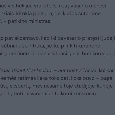
as vis tiek jau yra kitoks, nes į vasario mėnesį
ankiais, kitokia peržiūra, dėl kurios sutarėme
 – patikino ministras.
p pat akcentavo, kad iki pavasario pratęsti judė
tinai tiek ir truks, jie, kaip ir kiti karantino
tę peržiūrimi ir pagal situaciją gali būti koreguoj
imai atšaukti anksčiau, – aut.past.)
. Tačiau kol kas
š esmės režimas lieka toks pat, koks buvo – pagal
 mūsų ekspertų, mes nesame toje stadijoje, kurioje,
alėtų būti laisvinami ar taikomi konkrečių