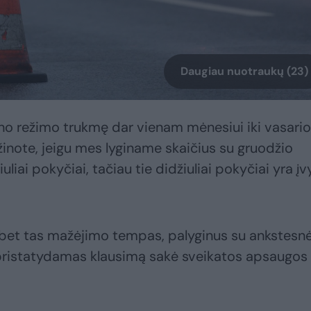
Daugiau nuotraukų (23)
ino režimo trukmę dar vienam mėnesiui iki vasari
žinote, jeigu mes lyginame skaičius su gruodžio
iuliai pokyčiai, tačiau tie didžiuliai pokyčiai yra į
, bet tas mažėjimo tempas, palyginus su ankstesn
– pristatydamas klausimą sakė sveikatos apsaugos