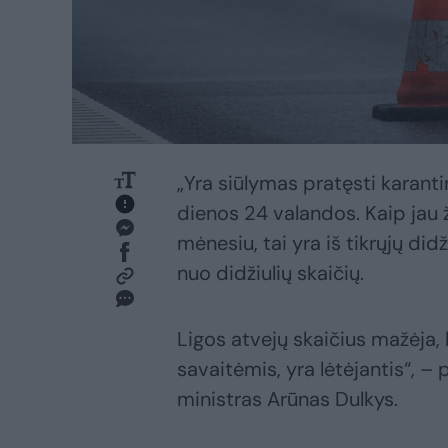
„Yra siūlymas pratęsti karant
dienos 24 valandos. Kaip jau 
mėnesiu, tai yra iš tikrųjų didž
nuo didžiulių skaičių.
Ligos atvejų skaičius mažėja
savaitėmis, yra lėtėjantis“, 
ministras Arūnas Dulkys.