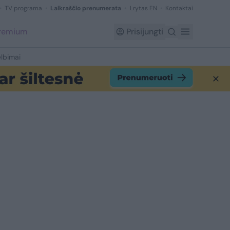
TV programa
Laikraščio prenumerata
Lrytas EN
Kontaktai
Premium
Prisijungti
lbimai