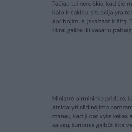
Tačiau tai nereiškia, kad šie 
Kaip ir sakiau, situacija yra 
apribojimus, įskaitant ir šitą
tikrai galios iki vasario pabaigo
Ministrė pirmininkė pridūrė, 
atsidaryti slidinėjimo centrams
manau, kad ji dar vyks kelias 
sąlygų, kuriomis galbūt šita vei