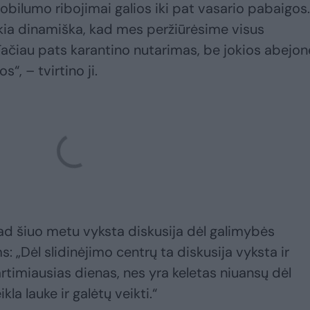
mobilumo ribojimai galios iki pat vasario pabaigos.
tokia dinamiška, kad mes peržiūrėsime visus
. Tačiau pats karantino nutarimas, be jokios abejon
s“, – tvirtino ji.
kad šiuo metu vyksta diskusija dėl galimybės
: „Dėl slidinėjimo centrų ta diskusija vyksta ir
artimiausias dienas, nes yra keletas niuansų dėl
kla lauke ir galėtų veikti.“