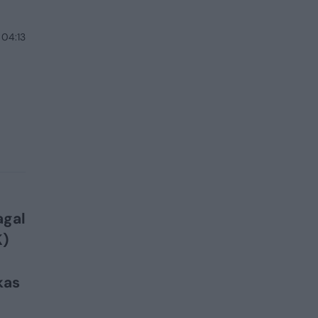
 04:13
agal
K)
kas