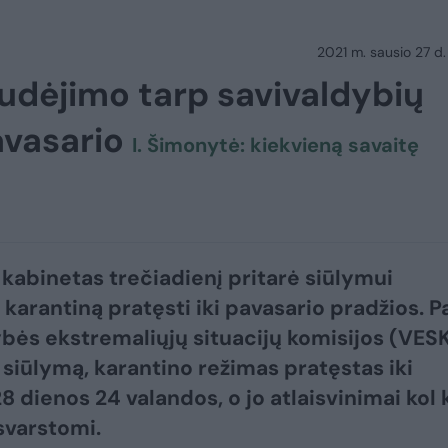
2021 m. sausio 27 d.
judėjimo tarp savivaldybių
pavasario
I. Šimonytė: kiekvieną savaitę
 kabinetas trečiadienį pritarė siūlymui
 karantiną pratęsti iki pavasario pradžios. P
bės ekstremaliųjų situacijų komisijos (VES
 siūlymą, karantino režimas pratęstas iki
8 dienos 24 valandos, o jo atlaisvinimai kol 
svarstomi.