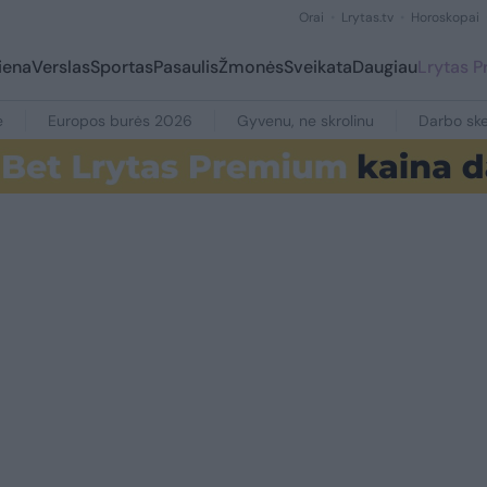
Orai
Lrytas.tv
Horoskopai
iena
Verslas
Sportas
Pasaulis
Žmonės
Sveikata
Daugiau
Lrytas 
e
Europos burės 2026
Gyvenu, ne skrolinu
Darbo ske