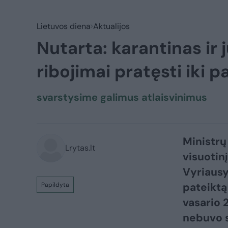
Lietuvos diena
Aktualijos
Nutarta: karantinas ir 
ribojimai pratęsti iki 
svarstysime galimus atlaisvinimus
Ministrų
Lrytas.lt
visuotinį
Vyriausy
pateiktą
Papildyta
vasario 2
nebuvo 