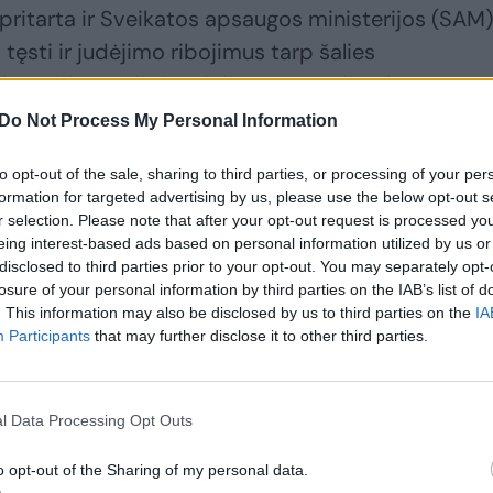
pritarta ir Sveikatos apsaugos ministerijos (SAM)
ęsti ir judėjimo ribojimus tarp šalies
enį vidaus reikalų ministrė Agnė Bilotaitė svarstė
.
Do Not Process My Personal Information
to opt-out of the sale, sharing to third parties, or processing of your per
e ir kovo mėnesį: jei aplinkybės leis, valdžia žad
formation for targeted advertising by us, please use the below opt-out s
r selection. Please note that after your opt-out request is processed y
eing interest-based ads based on personal information utilized by us or
disclosed to third parties prior to your opt-out. You may separately opt-
losure of your personal information by third parties on the IAB’s list of
. This information may also be disclosed by us to third parties on the
IA
Participants
that may further disclose it to other third parties.
l Data Processing Opt Outs
o opt-out of the Sharing of my personal data.