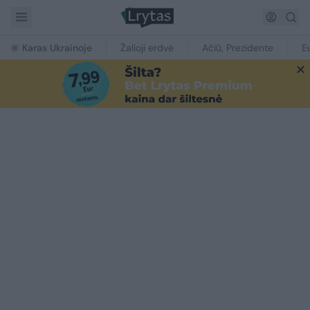
Karas Ukrainoje
Žalioji erdvė
Ačiū, Prezidente
E