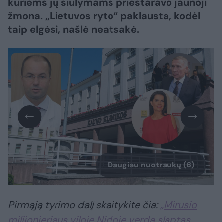
kuriems jų siūlymams prieštaravo jaunoji
žmona. „Lietuvos ryto“ paklausta, kodėl
taip elgėsi, našlė neatsakė.
Daugiau nuotraukų (6)
Pirmąją tyrimo dalį skaitykite čia:
„Mirusio
milijonieriaus viloje Nidoje verda slaptas