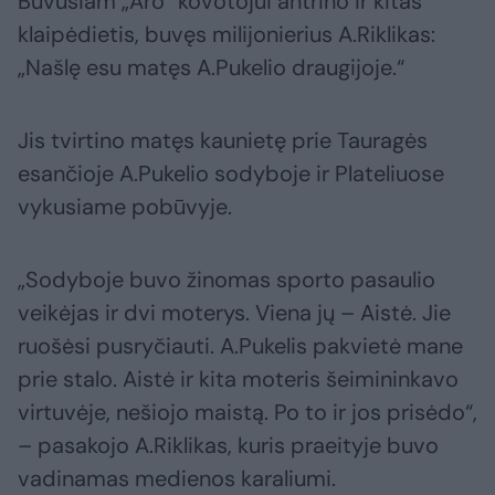
Buvusiam „Aro“ kovotojui antrino ir kitas
klaipėdietis, buvęs milijonierius A.Riklikas:
„Našlę esu matęs A.Pukelio draugijoje.“
Jis tvirtino matęs kaunietę prie Tauragės
esančioje A.Pukelio sodyboje ir Plateliuose
vykusiame pobūvyje.
„Sodyboje buvo žinomas sporto pasaulio
veikėjas ir dvi moterys. Viena jų – Aistė. Jie
ruošėsi pusryčiauti. A.Pukelis pakvietė mane
prie stalo. Aistė ir kita moteris šeimininkavo
virtuvėje, nešiojo maistą. Po to ir jos prisėdo“,
– pasakojo A.Riklikas, kuris praeityje buvo
vadinamas medienos karaliumi.