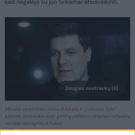
kad negalėjo su juo tinkamai atsisveikinti.
Daugiau nuotraukų (6)
Mirusio verslininko sūnus R.Karpis ir „Lietuvos ryto“
kalbinti liudininkai kaip galimą palikimo dramos režisierių
nurodė tauragiškį A.Pukelį
M.Patašiaus nuotr.