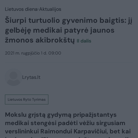
Lietuvos diena
Aktualijos
Šiurpi turtuolio gyvenimo baigtis: jį
gelbėję medikai patyrė jaunos
žmonos akibrokštų
II dalis
2021 m. rugpjūčio 1 d. 09:00
Lrytas.lt
Lietuvos Ryto Tyrimas
Mokslu grįstą gydymą pripažįstantys
medikai stengėsi padėti vėžiu sirgusiam
verslininkui Raimondui Karpavičiui, bet kai