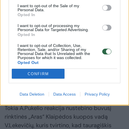
priekaištaujama, kodėl nelipau pas jį per
I want to opt-out of the Sale of my
langą? Tie, kurie viską organizavo, to tik ir
Personal Data.
Opted In
laukė. Jie galėjo mane sulaikyti, pakišti
narkotikų. Šioje istorijoje dalyvavo ir
I want to opt-out of processing my
Personal Data for Targeted Advertising.
tuometis Kauno policijos vadas D.Žukauskas.
Opted In
Nėra paprasta prieš tokius atsilaikyti“, –
I want to opt-out of Collection, Use,
Retention, Sale, and/or Sharing of my
kalbėjo R.Karpis.
Personal Data that Is Unrelated with the
Purposes for which it was collected.
Opted Out
A.Pukelis kratėsi sąsajų su jaunąja našle ir
CONFIRM
„Lietuvos ryto“ žurnalistei griežtai nurodė jam
daugiau neskambinti: „Čiuožk!“
Data Deletion
Data Access
Privacy Policy
Tokia A.Pukelio reakcija nustebino buvusį
rinktinės „Aras“ Klaipėdos kuopos vadą
V.Lekevičių, kuris tvirtino, kad tauragiškis