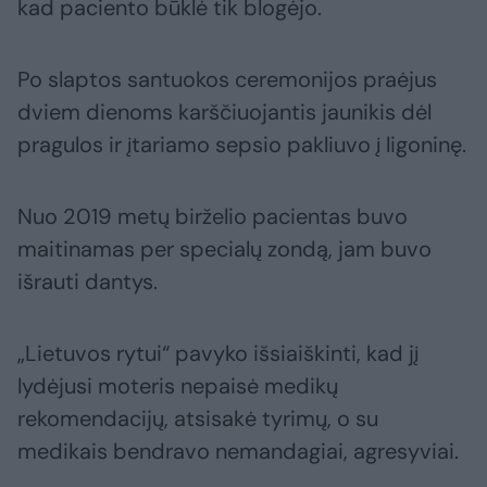
kad paciento būklė tik blogėjo.
Po slaptos santuokos ceremonijos praėjus
dviem dienoms karščiuojantis jaunikis dėl
pragulos ir įtariamo sepsio pakliuvo į ligoninę.
Nuo 2019 metų birželio pacientas buvo
maitinamas per specialų zondą, jam buvo
išrauti dantys.
„Lietuvos rytui“ pavyko išsiaiškinti, kad jį
lydėjusi moteris nepaisė medikų
rekomendacijų, atsisakė tyrimų, o su
medikais bendravo nemandagiai, agresyviai.