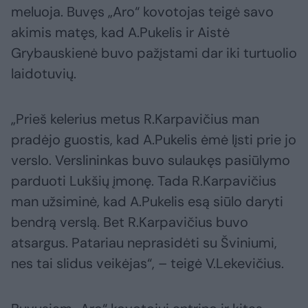
meluoja. Buvęs „Aro“ kovotojas teigė savo
akimis matęs, kad A.Pukelis ir Aistė
Grybauskienė buvo pažįstami dar iki turtuolio
laidotuvių.
„Prieš kelerius metus R.Karpavičius man
pradėjo guostis, kad A.Pukelis ėmė lįsti prie jo
verslo. Verslininkas buvo sulaukęs pasiūlymo
parduoti Lukšių įmonę. Tada R.Karpavičius
man užsiminė, kad A.Pukelis esą siūlo daryti
bendrą verslą. Bet R.Karpavičius buvo
atsargus. Patariau neprasidėti su Šviniumi,
nes tai slidus veikėjas“, – teigė V.Lekevičius.