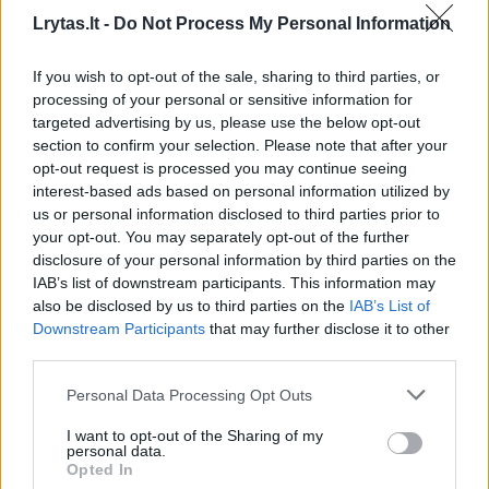
Lrytas.lt -
Do Not Process My Personal Information
Palikimo dramoje – skandalingas veidas
If you wish to opt-out of the sale, sharing to third parties, or
processing of your personal or sensitive information for
Mirusio verslininko sūnus R.Karpis ir „Lietuvos
targeted advertising by us, please use the below opt-out
section to confirm your selection. Please note that after your
ryto“ kalbinti liudininkai kaip galimą palikimo
opt-out request is processed you may continue seeing
dramos režisierių nurodė tauragiškį A.Pukelį.
interest-based ads based on personal information utilized by
us or personal information disclosed to third parties prior to
your opt-out. You may separately opt-out of the further
„Daug žmonių žino, kad Švinius ir Aistė buvo
disclosure of your personal information by third parties on the
IAB’s list of downstream participants. This information may
pažįstami, tik ne visi drįsta apie tai kalbėti.
also be disclosed by us to third parties on the
IAB’s List of
Per mano tėvo šermenis Švinius prie stalo
Downstream Participants
that may further disclose it to other
third parties.
pirmas pasakė kalbą, žadėjo tęsti mano tėvo
verslą. Mano tėvas buvo kovotojas. Viskas
Personal Data Processing Opt Outs
įvyko tik todėl, kad jis susirgo ir buvo
I want to opt-out of the Sharing of my
personal data.
užgrobtas, laikomas Kaune. Man
Opted In