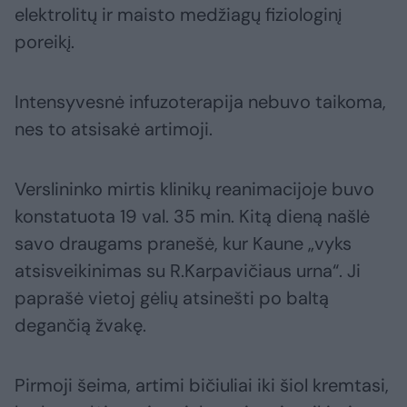
elektrolitų ir maisto medžiagų fiziologinį
poreikį.
Intensyvesnė infuzoterapija nebuvo taikoma,
nes to atsisakė artimoji.
Verslininko mirtis klinikų reanimacijoje buvo
konstatuota 19 val. 35 min. Kitą dieną našlė
savo draugams pranešė, kur Kaune „vyks
atsisveikinimas su R.Karpavičiaus urna“. Ji
paprašė vietoj gėlių atsinešti po baltą
degančią žvakę.
Pirmoji šeima, artimi bičiuliai iki šiol kremtasi,