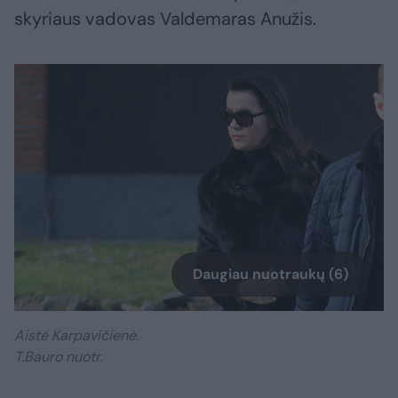
skyriaus vadovas Valdemaras Anužis.
Daugiau nuotraukų (6)
Aistė Karpavičienė.
T.Bauro nuotr.