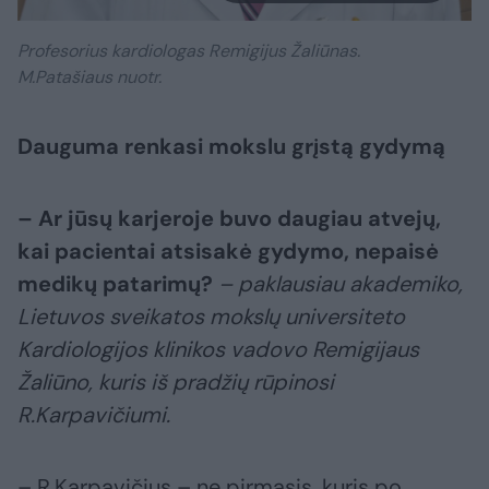
Profesorius kardiologas Remigijus Žaliūnas.
M.Patašiaus nuotr.
Dauguma renkasi mokslu grįstą gydymą
– Ar jūsų karjeroje buvo daugiau atvejų,
kai pacientai atsisakė gydymo, nepaisė
medikų patarimų?
– paklausiau akademiko,
Lietuvos sveikatos mokslų universiteto
Kardiologijos klinikos vadovo Remigijaus
Žaliūno, kuris iš pradžių rūpinosi
R.Karpavičiumi.
– R.Karpavičius – ne pirmasis, kuris po