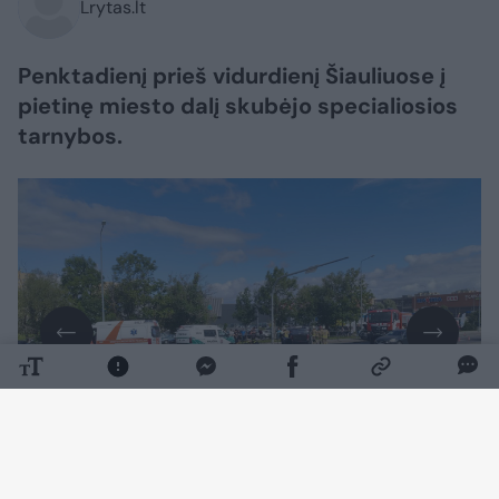
Lrytas.lt
Penktadienį prieš vidurdienį Šiauliuose į
pietinę miesto dalį skubėjo specialiosios
tarnybos.
Daugiau nuotraukų (3)