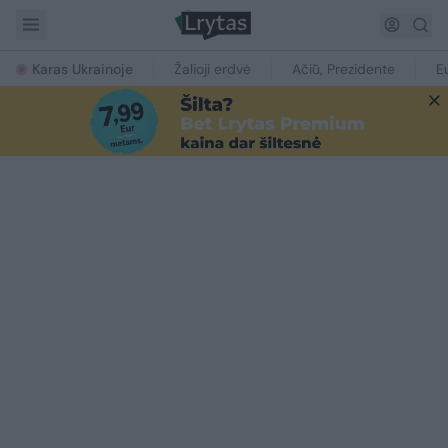
Karas Ukrainoje
Žalioji erdvė
Ačiū, Prezidente
E