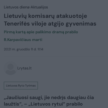
Lietuvos diena
Aktualijos
Lietuvių komisarų atakuotoje
Tenerifės viloje atgijo gyvenimas
Pirmą kartą apie palikimo dramą prabilo
R.Karpavičiaus marti
2021 m. gruodžio 11 d. 11:14
Lrytas.lt
Lietuvos Ryto Tyrimas
„Jaučiuosi saugi, jie nedrįs daugiau čia
laužtis“, – „Lietuvos rytui“ prabilo