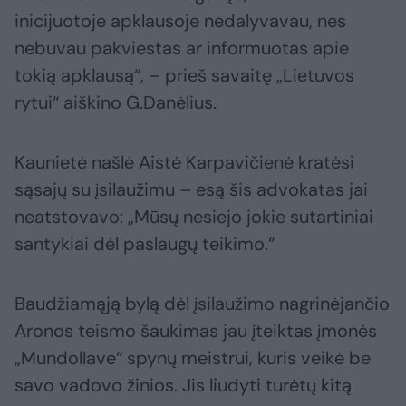
inicijuotoje apklausoje nedalyvavau, nes
nebuvau pakviestas ar informuotas apie
tokią apklausą“, – prieš savaitę „Lietuvos
rytui“ aiškino G.Danėlius.
Kaunietė našlė Aistė Karpavičienė kratėsi
sąsajų su įsilaužimu – esą šis advokatas jai
neatstovavo: „Mūsų nesiejo jokie sutartiniai
santykiai dėl paslaugų teikimo.“
Baudžiamąją bylą dėl įsilaužimo nagrinėjančio
Aronos teismo šaukimas jau įteiktas įmonės
„Mundollave“ spynų meistrui, kuris veikė be
savo vadovo žinios. Jis liudyti turėtų kitą