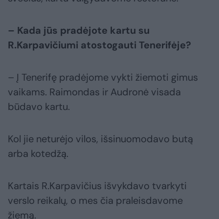
– Kada jūs pradėjote kartu su
R.Karpavičiumi atostogauti Tenerifėje?
– Į Tenerifę pradėjome vykti žiemoti gimus
vaikams. Raimondas ir Audronė visada
būdavo kartu.
Kol jie neturėjo vilos, išsinuomodavo butą
arba kotedžą.
Kartais R.Karpavičius išvykdavo tvarkyti
verslo reikalų, o mes čia praleisdavome
žiemą.