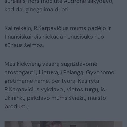
sūreliais, nors močiutė Audronė sakydavo,
kad daug negalima duoti.
Kai reikėjo, R.Karpavičius mums padėjo ir
finansiškai. Jis niekada nenusisuko nuo
sūnaus šeimos.
Mes kiekvieną vasarą sugrįždavome
atostogauti į Lietuvą, į Palangą. Gyvenome
gretimame name, per tvorą. Kas rytą
R.Karpavičius vykdavo į vietos turgų, iš
ūkininkų pirkdavo mums šviežių maisto
produktų.