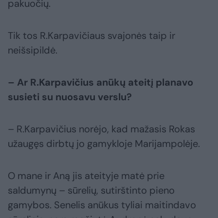
pakuočių.
Tik tos R.Karpavičiaus svajonės taip ir
neišsipildė.
– Ar R.Karpavičius anūkų ateitį planavo
susieti su nuosavu verslu?
– R.Karpavičius norėjo, kad mažasis Rokas
užaugęs dirbtų jo gamykloje Marijampolėje.
O mane ir Aną jis ateityje matė prie
saldumynų – sūrelių, sutirštinto pieno
gamybos. Senelis anūkus tyliai maitindavo