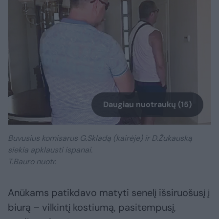
Daugiau nuotraukų (15)
Buvusius komisarus G.Skladą (kairėje) ir D.Žukauską
siekia apklausti ispanai.
T.Bauro nuotr.
Anūkams patikdavo matyti senelį išsiruošusį į
biurą – vilkintį kostiumą, pasitempusį,