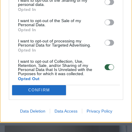
žvejodavo, iškylaudavo. Tai truko iki tol, kol
I want to opt-out of the Sharing of my
personal data.
verslininką užklupo liga ir jis buvo atskirtas
Opted In
nuo artimųjų.
I want to opt-out of the Sale of my
Personal Data.
Opted In
46 metų Aistė Karpavičienė, už milijonieriaus
I want to opt-out of processing my
Personal Data for Targeted Advertising.
ištekėjusi likus vos keliems mėnesiams iki jo
Opted In
mirties, viešai dėstė, esą su juo gyveno
I want to opt-out of Collection, Use,
Tenerifėje, o ten esantį namą pertvarkė.
Retention, Sale, and/or Sharing of my
Personal Data that Is Unrelated with the
Tačiau paprašyta patikslinti, ką pakeitė viloje,
Purposes for which it was collected.
Opted Out
jaunoji našlė neatsakė.
CONFIRM
J.Karpė tikino, kad viloje nematė jokių
jaunosios našlės pėdsakų.
Data Deletion
Data Access
Privacy Policy