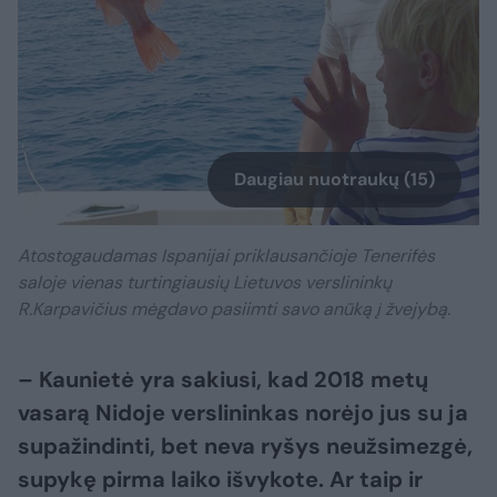
Daugiau nuotraukų (15)
Atostogaudamas Ispanijai priklausančioje Tenerifės
saloje vienas turtingiausių Lietuvos verslininkų
R.Karpavičius mėgdavo pasiimti savo anūką į žvejybą.
– Kaunietė yra sakiusi, kad 2018 metų
vasarą Nidoje verslininkas norėjo jus su ja
supažindinti, bet neva ryšys neužsimezgė,
supykę pirma laiko išvykote. Ar taip ir