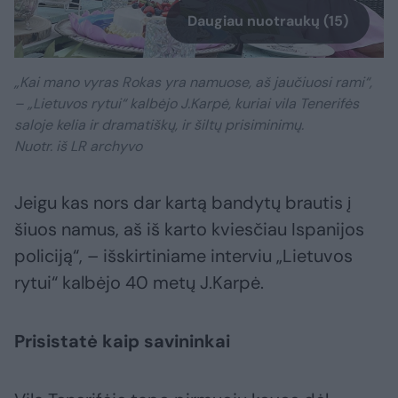
Daugiau nuotraukų (15)
„Kai mano vyras Rokas yra namuose, aš jaučiuosi rami“,
– „Lietuvos rytui“ kalbėjo J.Karpė, kuriai vila Tenerifės
saloje kelia ir dramatiškų, ir šiltų prisiminimų.
Nuotr. iš LR archyvo
Jeigu kas nors dar kartą bandytų brautis į
šiuos namus, aš iš karto kviesčiau Ispanijos
policiją“, – išskirtiniame interviu „Lietuvos
rytui“ kalbėjo 40 metų J.Karpė.
Prisistatė kaip savininkai