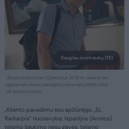
Daugiau nuotraukų (15)
Buvęs prokuroras G.Danėlius 2019 m. vasarą net
raginamas vietos pareigūnų nenorėjo palikti vilos.
LR archyvo nuotr.
„Kliento pavedimu esu apžiūrėjęs „SL
Rarkarpis“ nuosavybę. Ispanijos (Aronos)
teismo šaukimo nesu gavęs, teismo