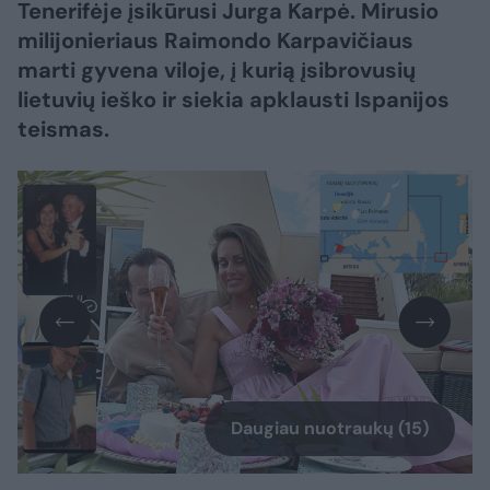
Tenerifėje įsikūrusi Jurga Karpė. Mirusio
milijonieriaus Raimondo Karpavičiaus
marti gyvena viloje, į kurią įsibrovusių
lietuvių ieško ir siekia apklausti Ispanijos
teismas.
Daugiau nuotraukų (15)