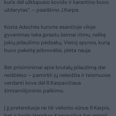
kuris dėl užklupusio kovido ir karantino buvo
uždarytas“, – paaiškino J.Karpė.
Kosta Adechės kurorte esančioje viloje
gyvenimas teka įprastu šeimai ritmu, nelikę
jokių įsilaužimo pėdsakų. Vietoj spynos, kurią
buvo pakeitę įsibrovėliai, įdėta nauja.
Bet prisiminimai apie brutalų įsilaužimą dar
neišblėso – pamiršti jų neleidžia ir teismuose
verdanti kova dėl R.Karpavičiaus
šimtamilijoninio palikimo.
Į jį pretenduoja ne tik velionio sūnus R.Karpis,
bet ir brolis Henrikas Karpavičius bei antroji