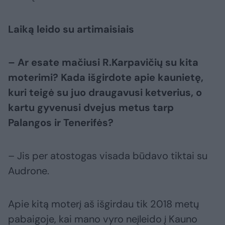
Laiką leido su artimaisiais
– Ar esate mačiusi R.Karpavičių su kita
moterimi? Kada išgirdote apie kaunietę,
kuri teigė su juo draugavusi ketverius, o
kartu gyvenusi dvejus metus tarp
Palangos ir Tenerifės?
– Jis per atostogas visada būdavo tiktai su
Audrone.
Apie kitą moterį aš išgirdau tik 2018 metų
pabaigoje, kai mano vyro neįleido į Kauno