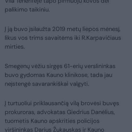
Vila Tenerifėje tapo pirmuoju kovos dėl
palikimo taikiniu.
Į ją buvo įsilaužta 2019 metų liepos mėnesį,
likus vos trims savaitėms iki R.Karpavičiaus
mirties.
Smegenų vėžiu sirgęs 61-erių verslininkas
buvo gydomas Kauno klinikose, tada jau
neįstengė savarankiškai valgyti.
Į turtuoliui priklausančią vilą brovėsi buvęs
prokuroras, advokatas Giedrius Danėlius,
tuometis Kauno apskrities policijos
viršininkas Darius Žukauskas ir Kauno