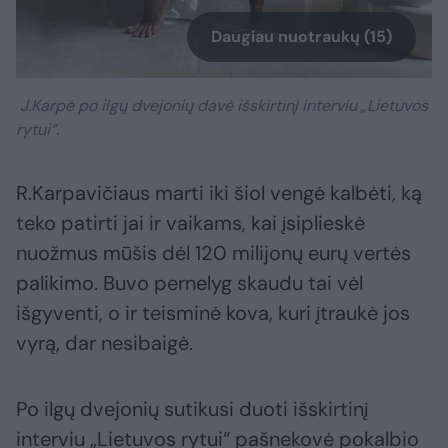
Daugiau nuotraukų (15)
J.Karpė po ilgų dvejonių davė išskirtinį interviu „Lietuvos
rytui“.
R.Karpavičiaus marti iki šiol vengė kalbėti, ką
teko patirti jai ir vaikams, kai įsiplieskė
nuožmus mūšis dėl 120 milijonų eurų vertės
palikimo. Buvo pernelyg skaudu tai vėl
išgyventi, o ir teisminė kova, kuri įtraukė jos
vyrą, dar nesibaigė.
Po ilgų dvejonių sutikusi duoti išskirtinį
interviu „Lietuvos rytui“ pašnekovė pokalbio