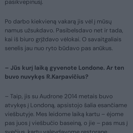
pasikvepinusį.
Po darbo kiekvieną vakarą jis vėl į mūsų
namus užsukdavo. Pasibelsdavo net ir tada,
kai iš biuro grįždavo vėlokai. O savaitgaliais
senelis jau nuo ryto būdavo pas anūkus.
– Jūs kurį laiką gyvenote Londone. Ar ten
buvo nuvykęs R.Karpavičius?
– Taip, jis su Audrone 2014 metais buvo
atvykęs į Londoną, apsistojo šalia esančiame
viešbutyje. Mes leidome laiką kartu – ėjome
pas juos į viešbučio baseiną, o jie – pas mus į
svečius, kartu valgydavome restorane.