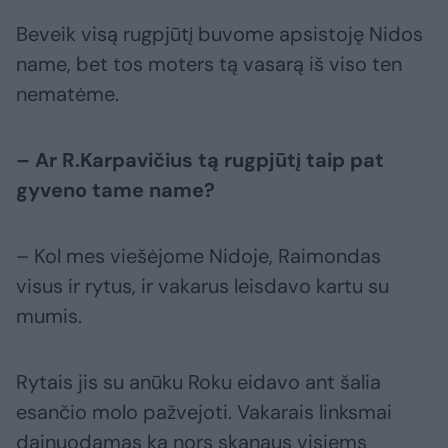
Beveik visą rugpjūtį buvome apsistoję Nidos
name, bet tos moters tą vasarą iš viso ten
nematėme.
– Ar R.Karpavičius tą rugpjūtį taip pat
gyveno tame name?
– Kol mes viešėjome Nidoje, Raimondas
visus ir rytus, ir vakarus leisdavo kartu su
mumis.
Rytais jis su anūku Roku eidavo ant šalia
esančio molo pažvejoti. Vakarais linksmai
dainuodamas ką nors skanaus visiems