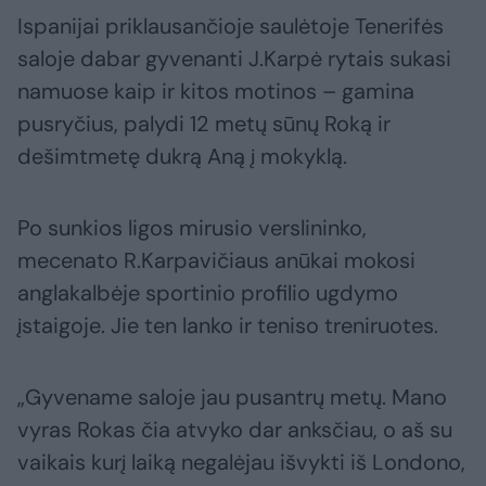
Ispanijai priklausančioje saulėtoje Tenerifės
saloje dabar gyvenanti J.Karpė rytais sukasi
namuose kaip ir kitos motinos – gamina
pusryčius, palydi 12 metų sūnų Roką ir
dešimtmetę dukrą Aną į mokyklą.
Po sunkios ligos mirusio verslininko,
mecenato R.Karpavičiaus anūkai mokosi
anglakalbėje sportinio profilio ugdymo
įstaigoje. Jie ten lanko ir teniso treniruotes.
„Gyvename saloje jau pusantrų metų. Mano
vyras Rokas čia atvyko dar anksčiau, o aš su
vaikais kurį laiką negalėjau išvykti iš Londono,