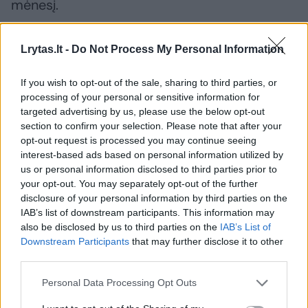
mėnesį.
Anūkai negalėjo atsisveikinti
Lrytas.lt -
Do Not Process My Personal Information
If you wish to opt-out of the sale, sharing to third parties, or
Tenerifės vila dabar joje gyvenančiai J.Karpei
processing of your personal or sensitive information for
targeted advertising by us, please use the below opt-out
kelia ne tik dramatiškų, bet ir daug šiltų
section to confirm your selection. Please note that after your
prisiminimų.
opt-out request is processed you may continue seeing
interest-based ads based on personal information utilized by
us or personal information disclosed to third parties prior to
Čia 2018 metų pavasarį ji su šeima ir
your opt-out. You may separately opt-out of the further
disclosure of your personal information by third parties on the
R.Karpavičius su pirmąja žmona Audrone
IAB’s list of downstream participants. This information may
Karpavičiene šventė šv.Velykas.
also be disclosed by us to third parties on the
IAB’s List of
Downstream Participants
that may further disclose it to other
third parties.
Žiemoti J.Karpė su vaikais atvykdavo į
Personal Data Processing Opt Outs
Tenerifę. Atskubėdavo ir R.Karpavičius. Jie