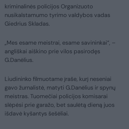
kriminalinės policijos Organizuoto
nusikalstamumo tyrimo valdybos vadas
Giedrius Skladas.
„Mes esame meistrai, esame savininkai“, –
angliškai aiškino prie vilos pasirodęs
G.Danėlius.
Liudininko filmuotame įraše, kurį neseniai
gavo žurnalistė, matyti G.Danėlius ir spynų
meistras. Tuomečiai policijos komisarai
slėpėsi prie garažo, bet saulėtą dieną juos
išdavė kyšantys šešėliai.