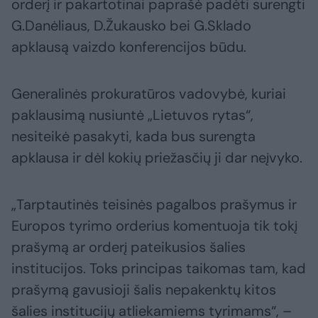
orderį ir pakartotinai paprašė padėti surengti
G.Danėliaus, D.Žukausko bei G.Sklado
apklausą vaizdo konferencijos būdu.
Generalinės prokuratūros vadovybė, kuriai
paklausimą nusiuntė „Lietuvos rytas“,
nesiteikė pasakyti, kada bus surengta
apklausa ir dėl kokių priežasčių ji dar neįvyko.
„Tarptautinės teisinės pagalbos prašymus ir
Europos tyrimo orderius komentuoja tik tokį
prašymą ar orderį pateikusios šalies
institucijos. Toks principas taikomas tam, kad
prašymą gavusioji šalis nepakenktų kitos
šalies institucijų atliekamiems tyrimams“, –