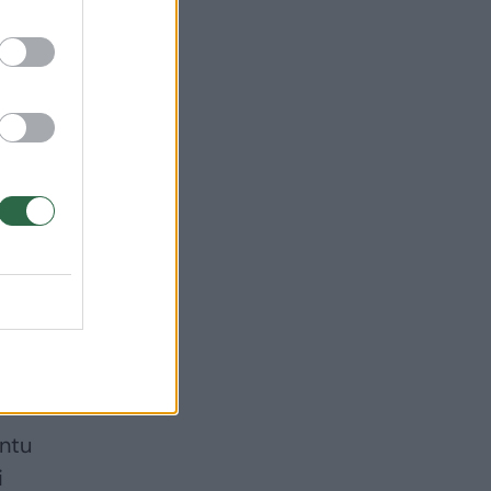
entu
i