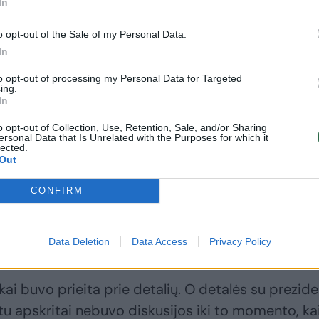
In
o opt-out of the Sale of my Personal Data.
In
to opt-out of processing my Personal Data for Targeted
ing.
In
o opt-out of Collection, Use, Retention, Sale, and/or Sharing
ersonal Data that Is Unrelated with the Purposes for which it
lected.
Out
CONFIRM
Data Deletion
Data Access
Privacy Policy
ai buvo prieita prie detalių. O detalės su prezid
u apskritai nebuvo diskusijos iki to momento, ka