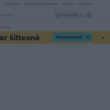
TV programa
Laikraščio prenumerata
Lrytas EN
Kontaktai
Premium
Prisijungti
lbimai