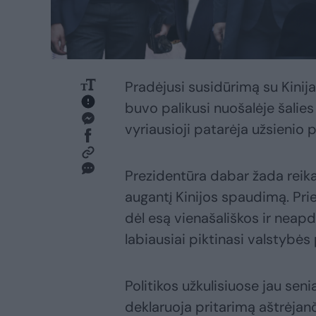
Pradėjusi susidūrimą su Kini
buvo palikusi nuošalėje šali
vyriausioji patarėja užsienio p
Prezidentūra dabar žada reika
augantį Kinijos spaudimą. Prie
dėl esą vienašališkos ir neapdai
labiausiai piktinasi valstybės
Politikos užkulisiuose jau sen
deklaruoja pritarimą aštrėjanč