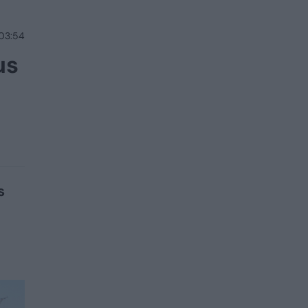
 03:54
us
s