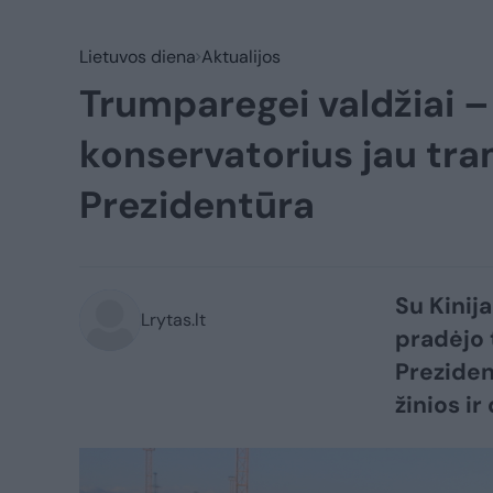
Lietuvos diena
Aktualijos
Trumparegei valdžiai – 
konservatorius jau tram
Prezidentūra
Su Kinij
Lrytas.lt
pradėjo t
Preziden
žinios ir