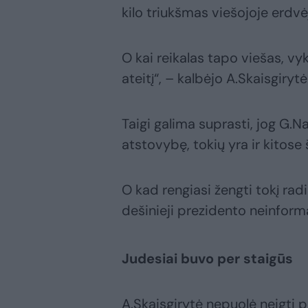
kilo triukšmas viešojoje erdvė
O kai reikalas tapo viešas, v
ateitį“, – kalbėjo A.Skaisgirytė
Taigi galima suprasti, jog G.
atstovybę, tokių yra ir kitose
O kad rengiasi žengti tokį radi
dešinieji prezidento neinform
Judesiai buvo per staigūs
A.Skaisgirytė nepuolė neigti 