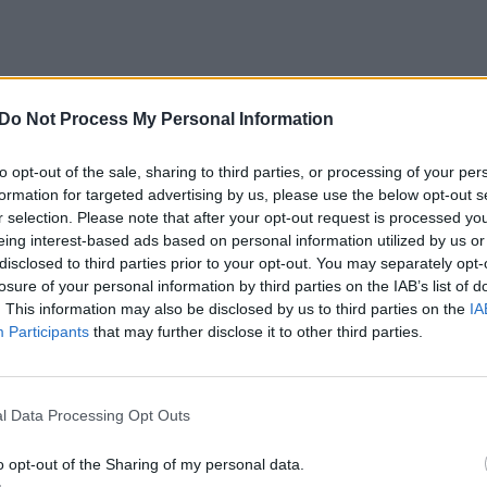
biausiai grindžia tuo, kad ji pelnė išskirtinį JAV
Do Not Process My Personal Information
to opt-out of the sale, sharing to third parties, or processing of your per
 yra skelbusi, kad valdantieji iki galo neįvertino
formation for targeted advertising by us, please use the below opt-out s
r selection. Please note that after your opt-out request is processed y
eiksmus ir jo padarinių. O pastaruoju metu vis gar
eing interest-based ads based on personal information utilized by us or
i gali kainuoti daug daugiau, nei ramina valdžia.
disclosed to third parties prior to your opt-out. You may separately opt-
losure of your personal information by third parties on the IAB’s list of
. This information may also be disclosed by us to third parties on the
IA
abar pasiduosime Kinijai – ateityje neišvengiamai
Participants
that may further disclose it to other third parties.
l Data Processing Opt Outs
o opt-out of the Sharing of my personal data.