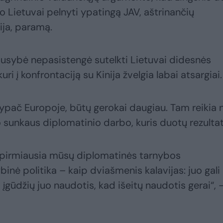
 Lietuvai pelnyti ypatingą JAV, aštrinančių
ija, paramą.
ausybė nepasistengė sutelkti Lietuvai didesnės
i į konfrontaciją su Kinija žvelgia labai atsargiai.
ypač Europoje, būtų gerokai daugiau. Tam reikia 
o sunkaus diplomatinio darbo, kuris duotų rezultat
, pirmiausia mūsų diplomatinės tarnybos
nė politika – kaip dviašmenis kalavijas: juo gali 
rėti įgūdžių juo naudotis, kad išeitų naudotis gerai“, 