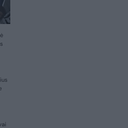
bė
os
ius
e
vai