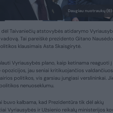
Daugiau nuotraukų (6)
ja dėl Taivaniečių atstovybės atidarymo Vyriausy
es vadovą. Tai pareiškė prezidento Gitano Nausėd
olitikos klausimais Asta Skaisgirytė.
lauti Vyriausybės plano, kaip ketinama reaguoti į
 opozicijos, jau seniai kritikuojančios valdančiuos
rios politikos, vis garsiau jungiasi verslininkai. Ji
 politikos nenuoseklumu.
iai buvo kalbama, kad Prezidentūra tik dėl akių
iai Vyriausybės ir Užsienio reikalų ministerijos ko