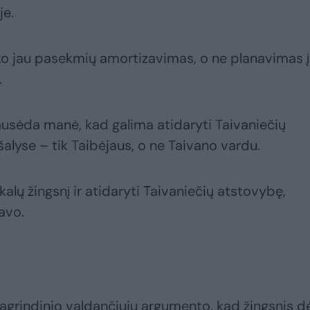
je.
yko jau pasekmių amortizavimas, o ne planavimas į
.
Nausėda manė, kad galima atidaryti Taivaniečių
 šalyse – tik Taibėjaus, o ne Taivano vardu.
kalų žingsnį ir atidaryti Taivaniečių atstovybę,
avo.
pagrindinio valdančiųjų argumento, kad žingsnis dė