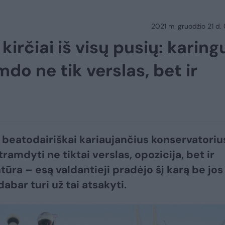
2021 m. gruodžio 21 d.
kirčiai iš visų pusių: karing
do ne tik verslas, bet ir
a beatodairiškai kariaujančius konservatoriu
ramdyti ne tiktai verslas, opozicija, bet ir
tūra – esą valdantieji pradėjo šį karą be jos
 dabar turi už tai atsakyti.