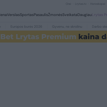
Orai
Lrytas.tv
Horoskopai
iena
Verslas
Sportas
Pasaulis
Žmonės
Sveikata
Daugiau
Lrytas 
e
Europos burės 2026
Gyvenu, ne skrolinu
Darbo ske