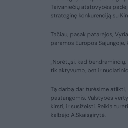
Taivaniečių atstovybės padėjo
strateginę konkurenciją su Kin
Tačiau, pasak patarėjos, Vyri
paramos Europos Sąjungoje, kur
„Norėtųsi, kad bendraminčių, 
tik aktyvumo, bet ir nuolatini
Tą darbą dar turėsime atlikti
pastangomis. Valstybės vertybi
kirsti, ir susižeisti. Reikia tu
kalbėjo A.Skaisgirytė.