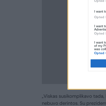
Opted 
I want t
Opted 
I want 
Advertis
Opted 
I want t
of my P
was col
Opted 
„Viskas susikomplikavo tada, k
nebuvo derintos. Su prezident