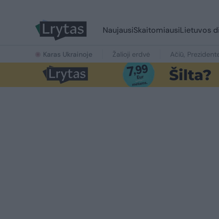
Naujausi
Skaitomiausi
Lietuvos d
Karas Ukrainoje
Žalioji erdvė
Ačiū, Prezident