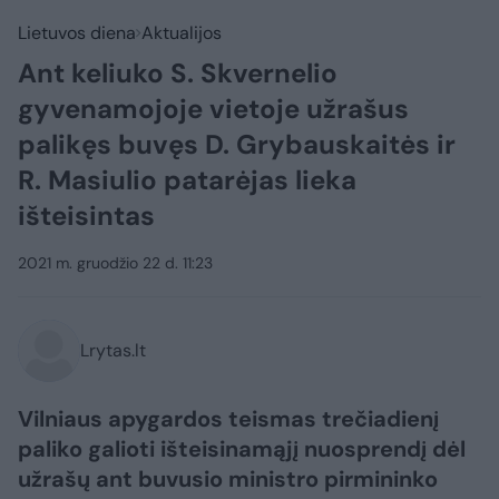
Lietuvos diena
Aktualijos
Ant keliuko S. Skvernelio
gyvenamojoje vietoje užrašus
palikęs buvęs D. Grybauskaitės ir
R. Masiulio patarėjas lieka
išteisintas
2021 m. gruodžio 22 d. 11:23
Lrytas.lt
Vilniaus apygardos teismas trečiadienį
paliko galioti išteisinamąjį nuosprendį dėl
užrašų ant buvusio ministro pirmininko