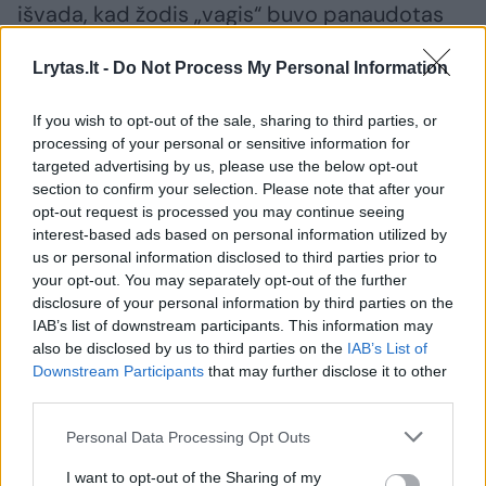
išvada, kad žodis „vagis“ buvo panaudotas
perkeltine prasme.
Lrytas.lt -
Do Not Process My Personal Information
Prokuratūra teigė, kad užrašuose ant kelio
If you wish to opt-out of the sale, sharing to third parties, or
processing of your personal or sensitive information for
nebuvo išreikšta kritika ar nuomonė – tai
targeted advertising by us, please use the below opt-out
buvo tikslinis asmens šmeižimas, akivaizdžiai
section to confirm your selection. Please note that after your
peržengiantis civilinės atsakomybės ribas.
opt-out request is processed you may continue seeing
interest-based ads based on personal information utilized by
Panaikinti išteisinamąjį nuosprendį prašė ir S.
us or personal information disclosed to third parties prior to
Skvernelis.
your opt-out. You may separately opt-out of the further
disclosure of your personal information by third parties on the
IAB’s list of downstream participants. This information may
Prokuratūros ir nukentėjusiųjų apeliaciniai
also be disclosed by us to third parties on the
IAB’s List of
Downstream Participants
that may further disclose it to other
skundai atmesti.
third parties.
Personal Data Processing Opt Outs
Teisėjas A. Bartkus taip pat atkreipė dėmesį,
I want to opt-out of the Sharing of my