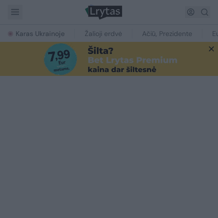
Karas Ukrainoje
Žalioji erdvė
Ačiū, Prezidente
E