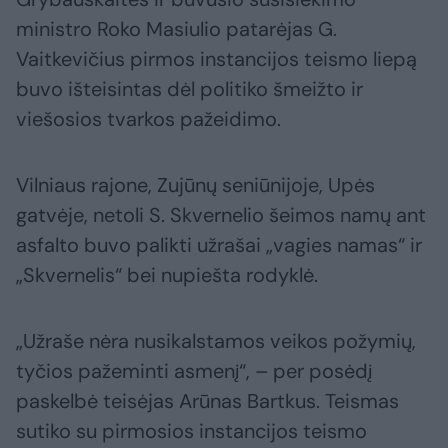
ministro Roko Masiulio patarėjas G.
Vaitkevičius pirmos instancijos teismo liepą
buvo išteisintas dėl politiko šmeižto ir
viešosios tvarkos pažeidimo.
Vilniaus rajone, Zujūnų seniūnijoje, Upės
gatvėje, netoli S. Skvernelio šeimos namų ant
asfalto buvo palikti užrašai „vagies namas“ ir
„Skvernelis“ bei nupiešta rodyklė.
„Užraše nėra nusikalstamos veikos požymių,
tyčios pažeminti asmenį“, – per posėdį
paskelbė teisėjas Arūnas Bartkus. Teismas
sutiko su pirmosios instancijos teismo