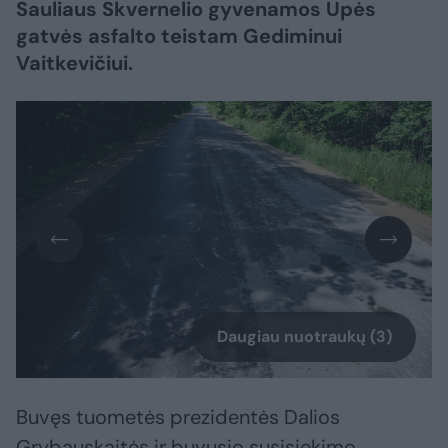
Sauliaus Skvernelio gyvenamos Upės
gatvės asfalto teistam Gediminui
Vaitkevičiui.
Daugiau nuotraukų (3)
Buvęs tuometės prezidentės Dalios
Grybauskaitės ir buvusio susisiekimo