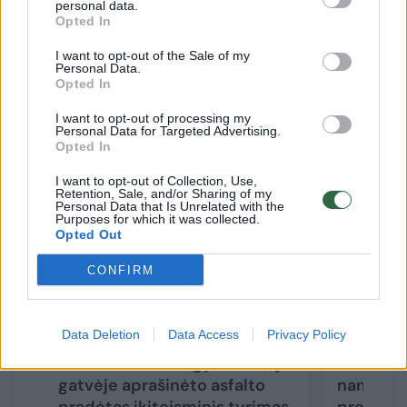
kad nukentėjusysis užėmė itin aukštas
personal data.
Opted In
pareigas, todėl kritikos toleravimo santykis
turi būti aukštesnis.
I want to opt-out of the Sale of my
Personal Data.
Opted In
I want to opt-out of processing my
Susiję straipsniai
Personal Data for Targeted Advertising.
Opted In
I want to opt-out of Collection, Use,
Retention, Sale, and/or Sharing of my
Personal Data that Is Unrelated with the
Purposes for which it was collected.
Opted Out
CONFIRM
Data Deletion
Data Access
Privacy Policy
Dėl S. Skvernelio gyvenamoje
Gatvę pr
gatvėje aprašinėto asfalto
namų api