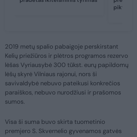
pradėtas ikiteisminis tyrimas
premjerą
piktnaud
2019 metų spalio pabaigoje perskirstant
Kelių priežiūros ir plėtros programos rezervo
lėšas Vyriausybė 300 tūkst. eurų papildomų
lėšų skyrė Vilniaus rajonui, nors ši
savivaldybė nebuvo pateikusi konkrečios
paraiškos, nebuvo nurodžiusi ir prašomos
sumos.
Visa ši suma buvo skirta tuometinio
premjero S. Skvernelio gyvenamos gatvės