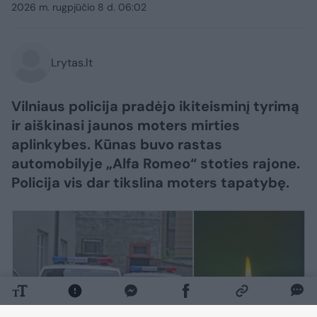
2026 m. rugpjūčio 8 d. 06:02
Lrytas.lt
Vilniaus policija pradėjo ikiteisminį tyrimą
ir aiškinasi jaunos moters mirties
aplinkybes. Kūnas buvo rastas
automobilyje „Alfa Romeo“ stoties rajone.
Policija vis dar tikslina moters tapatybę.