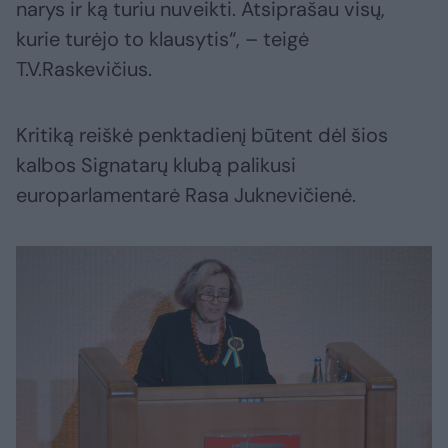
narys ir ką turiu nuveikti. Atsiprašau visų,
kurie turėjo to klausytis“, – teigė
T.V.Raskevičius.
Kritiką reiškė penktadienį būtent dėl šios
kalbos Signatarų klubą palikusi
europarlamentarė Rasa Juknevičienė.