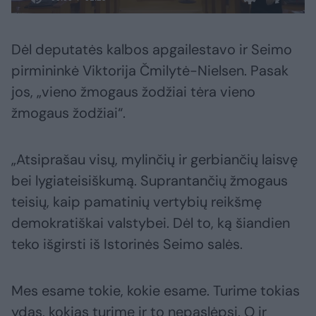
Dėl deputatės kalbos apgailestavo ir Seimo
pirmininkė Viktorija Čmilytė-Nielsen. Pasak
jos, „vieno žmogaus žodžiai tėra vieno
žmogaus žodžiai“.
„Atsiprašau visų, mylinčių ir gerbiančių laisvę
bei lygiateisiškumą. Suprantančių žmogaus
teisių, kaip pamatinių vertybių reikšmę
demokratiškai valstybei. Dėl to, ką šiandien
teko išgirsti iš Istorinės Seimo salės.
Mes esame tokie, kokie esame. Turime tokias
ydas, kokias turime ir to nepaslėpsi. O ir