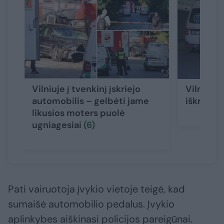
Vilniuje į tvenkinį įskriejo
Vilniaus 
automobilis – gelbėti jame
iškrito v
likusios moters puolė
ugniagesiai
(6)
Pati vairuotoja įvykio vietoje teigė, kad
sumaišė automobilio pedalus. Įvykio
aplinkybes aiškinasi policijos pareigūnai.