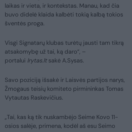
laikas ir vieta, ir kontekstas. Manau, kad čia
buvo didelė klaida kalbėti tokią kalbą tokios
šventės proga.
Visgi Signatarų klubas turėtų jausti tam tikrą
atsakomybę už tai, ką daro“, –
portalui
lrytas.lt
sakė A.Sysas.
Savo poziciją išsakė ir Laisvės partijos narys,
Žmogaus teisių komiteto pirmininkas Tomas
Vytautas Raskevičius.
„Tai, kas ką tik nuskambėjo Seime Kovo 11-
osios salėje, primena, kodėl aš esu Seimo