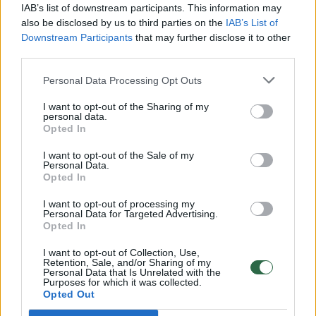
IAB’s list of downstream participants. This information may
neapykanta“, – apgailestavo R.Juknevičienė.
also be disclosed by us to third parties on the
IAB’s List of
Downstream Participants
that may further disclose it to other
third parties.
Primename, jog Lietuvos nepriklausomybės
atkūrimo dienos proga Kovo 11-osios Akto
Personal Data Processing Opt Outs
signatarų klubo deleguotai Zitai Šličytei
I want to opt-out of the Sharing of my
personal data.
sakant kalbą ir pradėjus piktintis „Lietuvos
Opted In
homoseksualizacija“ dalis parlamentarų ir
I want to opt-out of the Sale of my
svečių paliko Kovo 11-osios salę.
Personal Data.
Opted In
I want to opt-out of processing my
„Apmaudu, kad politikos madas dabar
Personal Data for Targeted Advertising.
Opted In
diktuoja palaidą gyvenimo būdą
propaguojanti Laisvės partija“, – kalbėjo
I want to opt-out of Collection, Use,
Retention, Sale, and/or Sharing of my
signatarė.
Personal Data that Is Unrelated with the
Purposes for which it was collected.
Opted Out