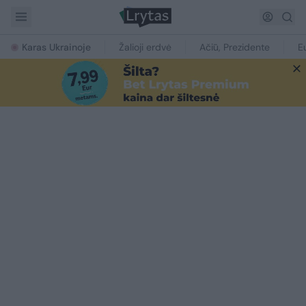
Karas Ukrainoje
Žalioji erdvė
Ačiū, Prezidente
E