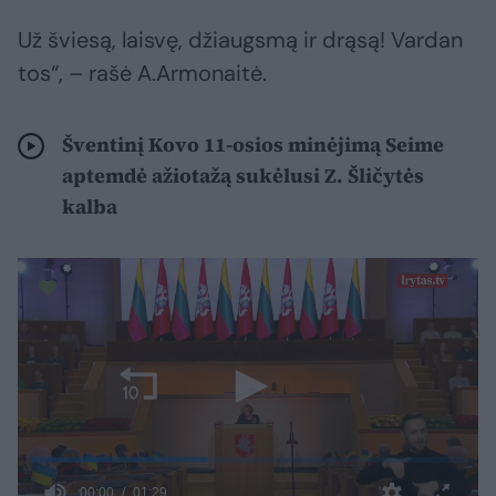
Už šviesą, laisvę, džiaugsmą ir drąsą! Vardan
tos“, – rašė A.Armonaitė.
Šventinį Kovo 11-osios minėjimą Seime
aptemdė ažiotažą sukėlusi Z. Šličytės
kalba