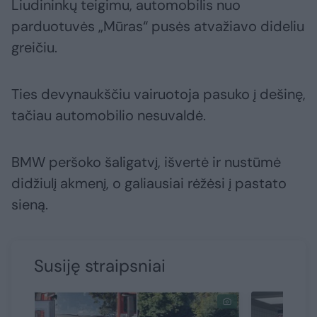
Liudininkų teigimu, automobilis nuo
parduotuvės „Mūras“ pusės atvažiavo dideliu
greičiu.
Ties devynaukščiu vairuotoja pasuko į dešinę,
tačiau automobilio nesuvaldė.
BMW peršoko šaligatvį, išvertė ir nustūmė
didžiulį akmenį, o galiausiai rėžėsi į pastato
sieną.
Susiję straipsniai