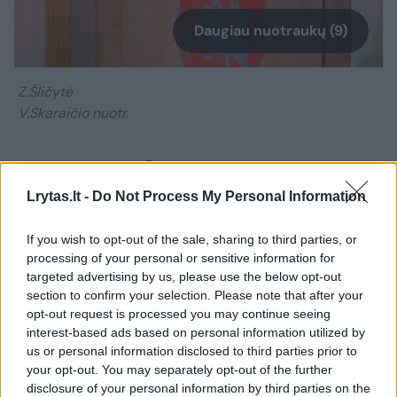
Daugiau nuotraukų (9)
Z.Šličytė
V.Skaraičio nuotr.
„Man gėda. Zita Šličytė, kalbėdama Kovo 11-
osios posėdyje kaip deleguota Signatarų
Lrytas.lt -
Do Not Process My Personal Information
klubo, tikrai nėra deleguota visų signatarų ir
If you wish to opt-out of the sale, sharing to third parties, or
tikrai nėra ir mano vardu deleguotas žmogus.
processing of your personal or sensitive information for
targeted advertising by us, please use the below opt-out
section to confirm your selection. Please note that after your
Man labai apmaudu ir gėda už jos kalbą – ne
opt-out request is processed you may continue seeing
laiku ir ne vietoje. Ukrainos karo akivaizdoje
interest-based ads based on personal information utilized by
us or personal information disclosed to third parties prior to
yra sunkiai suvokiama, kai galima taip
your opt-out. You may separately opt-out of the further
nesusivokti realybėje ir spjaudytis
disclosure of your personal information by third parties on the