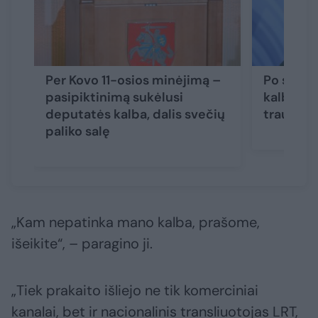
Per Kovo 11-osios minėjimą –
Po skand
pasipiktinimą sukėlusi
kalbos i
deputatės kalba, dalis svečių
traukias
paliko salę
„Kam nepatinka mano kalba, prašome,
išeikite“, – paragino ji.
„Tiek prakaito išliejo ne tik komerciniai
kanalai, bet ir nacionalinis transliuotojas LRT,