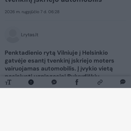
2026 m. rugpjūčio 7 d. 06:28
Lrytas.lt
Penktadienio rytą Vilniuje į Helsinkio
gatvėje esantį tvenkinį įskriejo moters
vairuojamas automobilis. Į įvykio vietą
pasisiųsti ugniagesiai Buivydiškių
tvenkinyje rado į vandenį įlėkusį ir aukštyn
ratais apvirtusį automobilį. Gelbėtojai iš
automobilio ištraukė moterį, kurią ėmė
gaivinti. Vėliau nukentėjusioji buvo
perduota medikams, kurie nelaimėlę
išvežė į ligoninę. Ugniagesiams taip pat