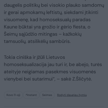
daugelis politikų bei visokio plauko samdomų
ir gerai apmokamų leftistų, siekdami įtikinti
visuomenę, kad homoseksualų paradas
Kaune būktai yra grožio ir gėrio fiesta, o
Šeimų sąjūdžio mitingas – kažkokių
tamsuolių, atsilikėlių sambūris.
Tokia ciniška ir įžūli Lietuvos
homoseksualizacija jau turi ir, be abejo, turės
ateityje neigiamas pasekmes visuomenės
vienybei bei sutarimui“, – sakė Z.Šličytė.
Kovo 11-oji
^Instant
Seimas
Rodyti daugiau žymių