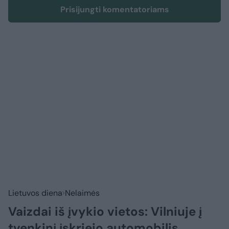
Prisijungti komentatoriams
Lietuvos diena
Nelaimės
Vaizdai iš įvykio vietos: Vilniuje į
tvenkinį įskriejo automobilis