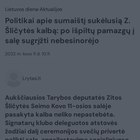
Lietuvos diena
Aktualijos
Politikai apie sumaištį sukėlusią Z.
Šličytės kalbą: po išpiltų pamazgų į
salę sugrįžti nebesinorėjo
2022 m. kovo 11 d. 10:11
Lrytas.lt
Aukščiausios Tarybos deputatės Zitos
Šličytės Seimo Kovo 11-osios salėje
pasakyta kalba neliko nepastebėta.
Signatarų klubo deleguotos atstovės
žodžiai dalį ceremonijos svečių privertė
palikti salę, apgailestavimą socialiniuose