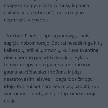
neapykanta gyvena tarp mūsų ir gauna
aukščiausias tribūnas“, tačiau ragino
neprarasti vienybės.
„Po Kovo 11 salėje išpiltų pamazgų į salę
sugrįžti nebesinorėjo. Bet tai nesąžininga kitų
kalbėtojų, atlikėjų, žmonių, kuriuos šventinę
dieną norime pagerbti atžvilgiu. Pyktis,
tamsa, neapykanta gyvena tarp mūsų ir
gauna aukščiausias tribūnas. Ir jeigu
neatstovėsim laisvės ir pagarbos žmogui
idėjų, Putinui net nereikės mūsų užpulti, kad
žiaurumas paimtų viršų ir taptume mažąja
rusija.