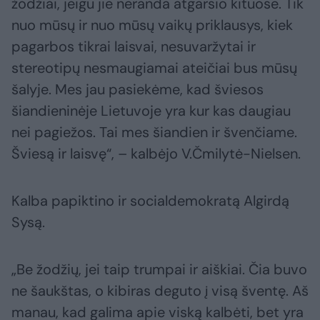
žodžiai, jeigu jie neranda atgarsio kituose. Tik
nuo mūsų ir nuo mūsų vaikų priklausys, kiek
pagarbos tikrai laisvai, nesuvaržytai ir
stereotipų nesmaugiamai ateičiai bus mūsų
šalyje. Mes jau pasiekėme, kad šviesos
šiandieninėje Lietuvoje yra kur kas daugiau
nei pagiežos. Tai mes šiandien ir švenčiame.
Šviesą ir laisvę“, – kalbėjo V.Čmilytė-Nielsen.
Kalba papiktino ir socialdemokratą Algirdą
Sysą.
„Be žodžių, jei taip trumpai ir aiškiai. Čia buvo
ne šaukštas, o kibiras deguto į visą šventę. Aš
manau, kad galima apie viską kalbėti, bet yra