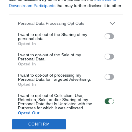
Downstream Participants
that may further disclose it to other
Portalui savo pasitraukimą iš LLRA-KŠS
third parties.
patvirtino ir Vilniaus r. vicemeras Robert
Personal Data Processing Opt Outs
Komarovski.
I want to opt-out of the Sharing of my
personal data.
Opted In
Praėjusią savaitę Z.Jedinskis savo feisbuko
I want to opt-out of the Sale of my
paskyroje pareiškė, kad Lenkija turi palikti
Personal Data.
Opted In
NATO ir ES ir sukurti sąjungą su Rusija.
I want to opt-out of processing my
Personal Data for Targeted Advertising.
Opted In
„Lenkija turi kuo skubiau palikti NATO ir ES ir
sukurti sąjungą su Rusija. Tai bus stipriausia
I want to opt-out of Collection, Use,
Retention, Sale, and/or Sharing of my
slavų šalių sąjunga, paremta krikščioniškomis
Personal Data that Is Unrelated with the
Purposes for which it was collected.
ir šeimos vertybėmis, kuri bus naudinga
Opted Out
Lenkijos piliečiams, o ne kažkam iš kitos
CONFIRM
vandenyno pusės“, – asmeninėje feisbuko