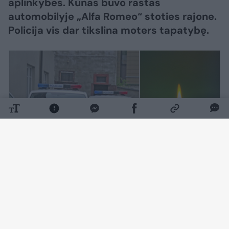
aplinkybes. Kūnas buvo rastas
automobilyje „Alfa Romeo“ stoties rajone.
Policija vis dar tikslina moters tapatybę.
Daugiau nuotraukų (1)
Kaip pranešė Vilniaus apskrities VPK,
rugpjūčio 7 d. apie 9 val. 10 min. Vilniuje,