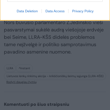
paskyroje teigė Z.Jedinskis.
Data Deletion
Data Access
Privacy Policy
Nors buvusio parlamentaro Z.Jedinskio vieši
pasvarstymai sukėlė audrą viešojoje erdvėje
bei Seime, LLRA-KŠS didelės problemos
tame neįžvelgė ir politiko samprotavimus
pavadino asmenine nuomone.
LLRA
^Instant
Lietuvos lenkų rinkimų akcija – krikščioniškų šeimų sąjunga (LLRA-KŠS)
Rodyti daugiau žymių
Komentuoti po šiuo straipsniu