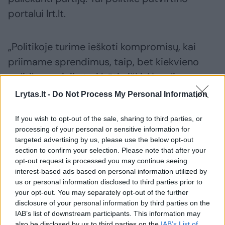
portalui lrt.lt.
„Politikoje turime ieškoti kompromisų, kai
priimame sprendimus, taip, bet kiekvieno
politiko pozicija turi būti aiški. Negalime
klaidinti savo rinkėjų, bandant sėdėti ant
Lrytas.lt -
Do Not Process My Personal Information
dviejų kėdžių, kadangi gali kilti
If you wish to opt-out of the sale, sharing to third parties, or
dviprasmiškumų, ypač dabar, tokiu sunkiu
processing of your personal or sensitive information for
metu. Manau, kad tokiais komentarais ponas
targeted advertising by us, please use the below opt-out
Z. Jedinskis tikrai nuėjo per toli. Tai labai
section to confirm your selection. Please note that after your
opt-out request is processed you may continue seeing
neigiamai veikia ir partijos įvaizdį, ir, aišku, jei
interest-based ads based on personal information utilized by
partijos, tai ir mano įvaizdį asmeniškai, todėl
us or personal information disclosed to third parties prior to
your opt-out. You may separately opt-out of the further
toks sprendimas buvo priimtas“, – portalui
disclosure of your personal information by third parties on the
lrt.lt sakė parlamentarė.
IAB’s list of downstream participants. This information may
also be disclosed by us to third parties on the
IAB’s List of