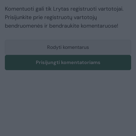
Komentuoti gali tik Lrytas registruoti vartotojai.
Prisijunkite prie registruotų vartotojų
bendruomenės ir bendraukite komentaruose!
Rodyti komentarus
Prisijungti komentatoriams