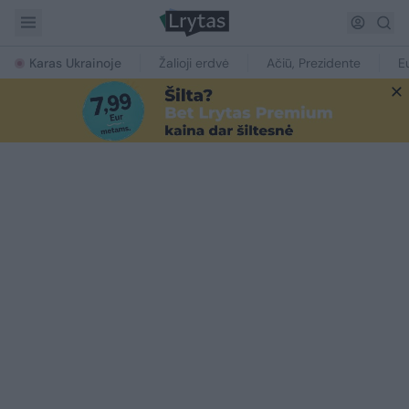
Karas Ukrainoje
Žalioji erdvė
Ačiū, Prezidente
E