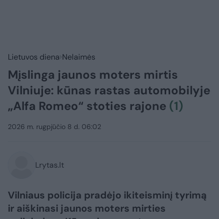
Lietuvos diena
Nelaimės
Mįslinga jaunos moters mirtis
Vilniuje: kūnas rastas automobilyje
„Alfa Romeo“ stoties rajone
(1)
2026 m. rugpjūčio 8 d. 06:02
Lrytas.lt
Vilniaus policija pradėjo ikiteisminį tyrimą
ir aiškinasi jaunos moters mirties