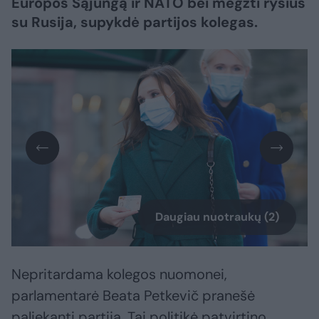
Europos Sąjungą ir NATO bei megzti ryšius
su Rusija, supykdė partijos kolegas.
Daugiau nuotraukų (2)
Nepritardama kolegos nuomonei,
parlamentarė Beata Petkevič pranešė
paliekanti partiją. Tai politikė patvirtino