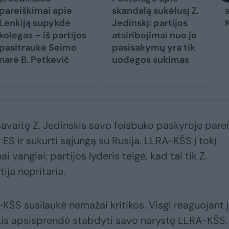
pareiškimai apie
skandalą sukėlusį Z.
Lenkiją supykdė
Jedinskį: partijos
kolegas – iš partijos
atsiribojimai nuo jo
pasitraukė Seimo
pasisakymų yra tik
narė B. Petkevič
uodegos sukimas
avaitę Z. Jedinskis savo feisbuko paskyroje parei
r ES ir sukurti sąjungą su Rusija. LLRA-KŠS į tokį
vangiai: partijos lyderis teigė, kad tai tik Z.
ija nepritaria.
KŠS susilaukė nemažai kritikos. Visgi reaguojant į
skis apsisprendė stabdyti savo narystę LLRA-KŠS.