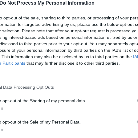
Do Not Process My Personal Information
valdybės tyla yra ne tik netoleruotina, bet ir pavoji
elbtame Vilniaus rajono Centro-dešinės koalicijos
to opt-out of the sale, sharing to third parties, or processing of your per
formation for targeted advertising by us, please use the below opt-out s
r selection. Please note that after your opt-out request is processed y
eing interest-based ads based on personal information utilized by us or
disclosed to third parties prior to your opt-out. You may separately opt-
politikai tvirtina, kad jų neįtikino tai, kaip į Z.
losure of your personal information by third parties on the IAB’s list of
vo LLRA-KŠS. Pasak jų, aiškiai situacijos neįver
. This information may also be disclosed by us to third parties on the
IA
Participants
that may further disclose it to other third parties.
ngi politikai.
ir informacinei situacijai tai yra ypač pavojinga,
l Data Processing Opt Outs
KŠS rinkėjų toliau išlieka propagandinėje Rusijos
o opt-out of the Sharing of my personal data.
škios ir nedviprasmiškos žinutės pasiuntimas iš
In
cijos savo rinkėjams būtų pirmas žingsnis, rodant
 krypties pokyčius ir tikrą, o ne deklaruojamą par
o opt-out of the Sale of my Personal Data.
In
racijai“, – rašoma pranešime.