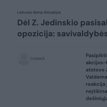
Lietuvos diena
Aktualijos
Dėl Z. Jedinskio pasis
opozicija: savivaldybė
Pasipikt
Lrytas.lt
akcijos-
atstovo 
Valdema
reakcija
neįtikin
dešiniųj