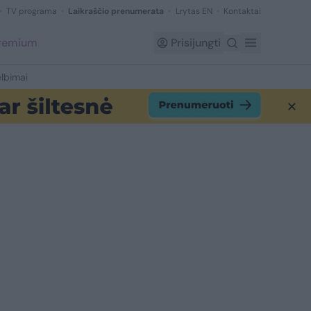
TV programa
Laikraščio prenumerata
Lrytas EN
Kontaktai
Premium
Prisijungti
lbimai