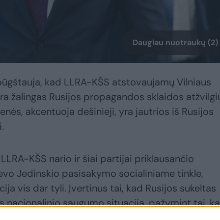
Daugiau nuotraukų (2)
i būgštauja, kad LLRA-KŠS atstovaujamų Vilniaus
ra žalingas Rusijos propagandos sklaidos atžvilgi
nės, akcentuoja dešinieji, yra jautrios iš Rusijos
.
 LLRA-KŠS nario ir šiai partijai priklausančio
vo Jedinskio pasisakymo socialiniame tinkle,
ja vis dar tyli. Įvertinus tai, kad Rusijos sukeltas
os nacionalinio saugumo situaciją, pažymint tai, k
umo atžvilgiu Vilniaus rajono savivaldybė yra it