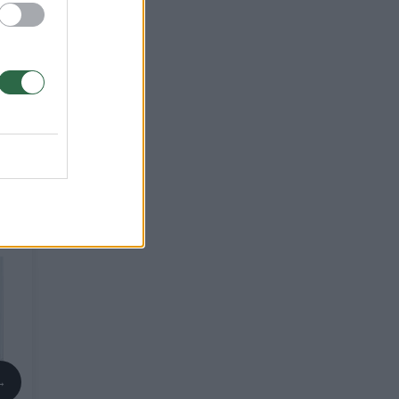
ad
o
–
→
Z. Jedinskis stabdo