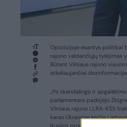
Opozicijoje esantys politika
rajono valdančiųjų tylėjimas y
Būtent Vilniaus rajono visuome
atkeliaujančiai dezinformacijai
„Po skandalingo ir apgailėtino
parlamentaro padėjėjo Zbigne
Vilniaus rajono LLRA-KŠS frakci
karas Ukrainoje keičia Lietuv
Rusijos propagandos pasiekiam