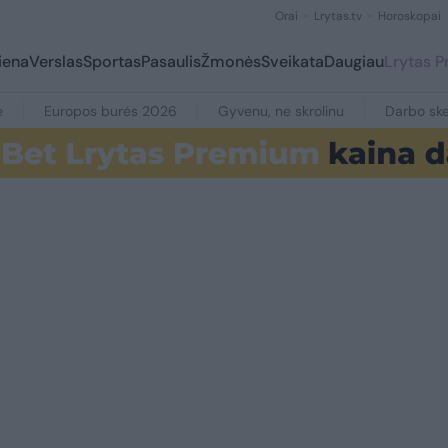
Orai
Lrytas.tv
Horoskopai
iena
Verslas
Sportas
Pasaulis
Žmonės
Sveikata
Daugiau
Lrytas 
e
Europos burės 2026
Gyvenu, ne skrolinu
Darbo ske