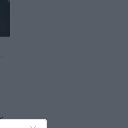
u.
ad
in