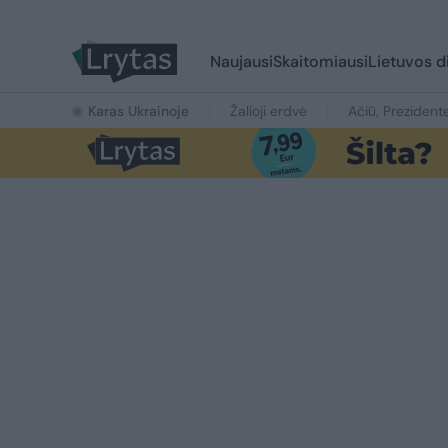
Naujausi
Skaitomiausi
Lietuvos d
Karas Ukrainoje
Žalioji erdvė
Ačiū, Prezident