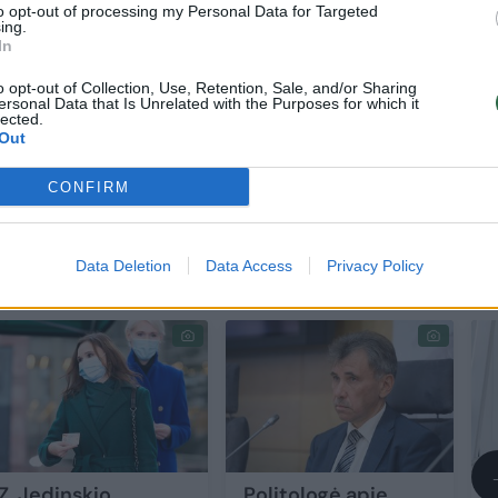
to opt-out of processing my Personal Data for Targeted
ing.
neatsiribos nuo Z. Jedinskio pareiškimų, reikš, k
In
yksta ir partija savo politinės krypties nekeičia, 
o opt-out of Collection, Use, Retention, Sale, and/or Sharing
ersonal Data that Is Unrelated with the Purposes for which it
tvirtai visus valdžios svertus laiko savo rankose“, 
lected.
Out
niaus rajono savivaldybės tarybos Centro-dešinės
 Kazėnas.
CONFIRM
Data Deletion
Data Access
Privacy Policy
Z. Jedinskio
Politologė apie