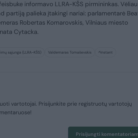
 feisbuke informavo LLRA-KŠS pirmininkas. Vėliau
d partiją palieka įtakingi nariai: parlamentarė Bea
cemeras Robertas Komarovskis, Vilniaus miesto
nata Cytacka.
šeimų sąjunga (LLRA-KŠS)
Valdemaras Tomaševskis
^Instant
uoti vartotojai. Prisijunkite prie registruotų vartotojų
omentaruose!
Prisijungti komentatoria