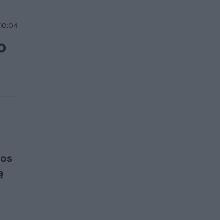
 10:04
o
gos
ą