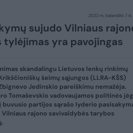
2022 m. balandžio 7 d.
akymų sujudo Vilniaus rajon
s tylėjimas yra pavojingas
inimas skandalingu Lietuvos lenkų rinkimų
Krikščioniškų šeimų sąjungos (LLRA-KŠS)
Zbignevo Jedinskio pareiškimu nemažėja.
ro Tomaševskio vadovaujamos politinės jė
 į buvusio partijos sąrašo lyderio pasisakym
a Vilniaus rajono savivaldybės tarybos
ų.