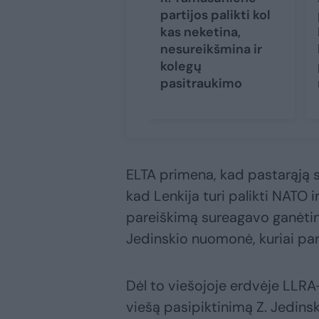
partijos palikti kol
kas neketina,
nesureikšmina ir
kolegų
pasitraukimo
ELTA primena, kad pastarąją s
kad Lenkija turi palikti NATO i
pareiškimą sureagavo ganėtinai 
Jedinskio nuomonė, kuriai part
Dėl to viešojoje erdvėje LLRA-
viešą pasipiktinimą Z. Jedin