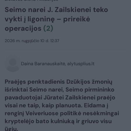
Seimo narei J. Zailskienei teko
vykti į ligoninę – prireikė
operacijos
(2)
2026 m. rugpjūčio 10 d. 12:37
Daina Baranauskaitė, alytusplius.lt
Praėjęs penktadienis Dzūkijos žmonių
išrinktai Seimo narei, Seimo pirmininko
pavaduotojai Jūratei Zailskienei praėjo
visai ne taip, kaip planuota. Eidama į
renginį Veiveriuose politikė nesėkmingai
kryptelėjo bato kulniuką ir griuvo visu
ūgiu.