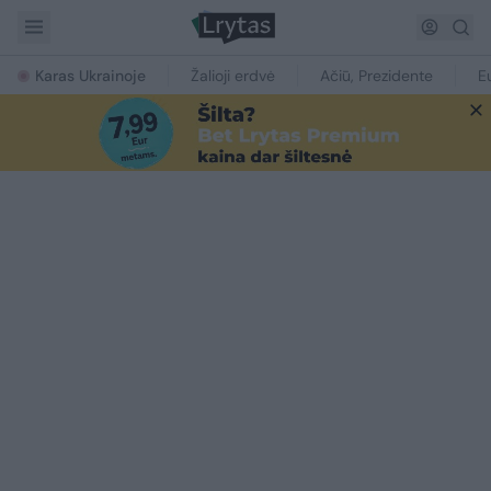
Karas Ukrainoje
Žalioji erdvė
Ačiū, Prezidente
E