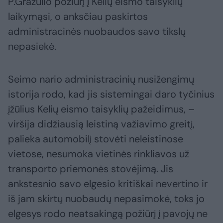
P.Gražulio požiūrį į Kelių eismo taisyklių
laikymąsi, o anksčiau paskirtos
administracinės nuobaudos savo tikslų
nepasiekė.
Seimo nario administracinių nusižengimų
istorija rodo, kad jis sistemingai daro tyčinius
įžūlius Kelių eismo taisyklių pažeidimus, –
viršija didžiausią leistiną važiavimo greitį,
palieka automobilį stovėti neleistinose
vietose, nesumoka vietinės rinkliavos už
transporto priemonės stovėjimą. Jis
ankstesnio savo elgesio kritiškai nevertino ir
iš jam skirtų nuobaudų nepasimokė, toks jo
elgesys rodo neatsakingą požiūrį į pavojų ne