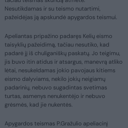
tačiau teismas skundą atmetė.
Nesutikdamas ir su teismo nutartimi,
pažeidėjas ją apskundė apygardos teismui.
Apeliantas pripažino padaręs Kelių eismo
taisyklių pažeidimą, tačiau nesutiko, kad
padarė jį iš chuliganiškų paskatų. Jo teigimu,
jis buvo itin atidus ir atsargus, manevrą atliko
lėtai, nesukeldamas jokio pavojaus kitiems
eismo dalyviams, nekilo jokių neigiamų
padarinių, nebuvo sugadintas svetimas
turtas, asmenys nenukentėjo ir nebuvo
grėsmės, kad jie nukentės.
Apygardos teismas P.Gražulio apeliacinį