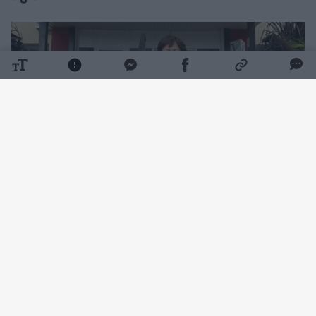
Daugiau nuotraukų (12)
Kaip naujienų portalui AlytusPlius.lt sakė
politikė, Iš pradžių atrodė, kad trauma nėra
labai rimta, ranką susiveržė elastiniu bintu,
tačiau stiprėjantis skausmas netrukus