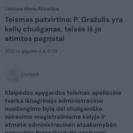
Lietuvos diena
Aktualijos
Teismas patvirtino: P. Gražulis yra
kelių chuliganas, teisės iš jo
atimtos pagrįstai
2022 m. gegužės 4 d. 10:33
Lrytas.lt
Klaipėdos apygardos teismas apeliacine
tvarka išnagrinėjo administracinio
nusižengimo bylą dėl chuliganiško
vairavimo magistraliniame kelyje ir
atmetė administracinėn atsakomybėn
patraukto Petro Gražulio apeliacinį