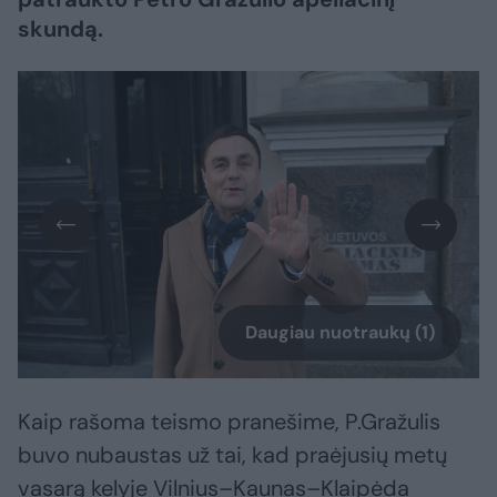
skundą.
Daugiau nuotraukų (1)
Kaip rašoma teismo pranešime, P.Gražulis
buvo nubaustas už tai, kad praėjusių metų
vasarą kelyje Vilnius–Kaunas–Klaipėda