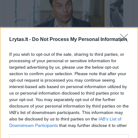
→
Lrytas.lt -
Do Not Process My Personal Information
Petro Gražulio vairuojamas
Teismas 
If you wish to opt-out of the sale, sharing to third parties, or
automobilis užfiksuotas
Gražulio
processing of your personal or sensitive information for
lekiantis 150 km/h greičiu
vairavim
targeted advertising by us, please use the below opt-out
section to confirm your selection. Please note that after your
savaitės
opt-out request is processed you may continue seeing
interest-based ads based on personal information utilized by
us or personal information disclosed to third parties prior to
your opt-out. You may separately opt-out of the further
disclosure of your personal information by third parties on the
IAB’s list of downstream participants. This information may
also be disclosed by us to third parties on the
IAB’s List of
Važiuodamas automagistrale jis galėjo iš jos
Downstream Participants
that may further disclose it to other
išvažiuoti, kadangi buvo ne viena galimybė
third parties.