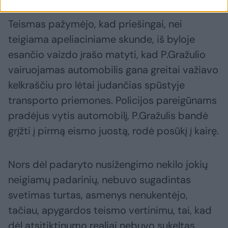
Teismas pažymėjo, kad priešingai, nei
teigiama apeliaciniame skunde, iš byloje
esančio vaizdo įrašo matyti, kad P.Gražulio
vairuojamas automobilis gana greitai važiavo
kelkraščiu pro lėtai judančias spūstyje
transporto priemones. Policijos pareigūnams
pradėjus vytis automobilį, P.Gražulis bandė
grįžti į pirmą eismo juostą, rodė posūkį į kairę.
Nors dėl padaryto nusižengimo nekilo jokių
neigiamų padarinių, nebuvo sugadintas
svetimas turtas, asmenys nenukentėjo,
tačiau, apygardos teismo vertinimu, tai, kad
dėl atsitiktinumo realiai nebuvo sukeltas