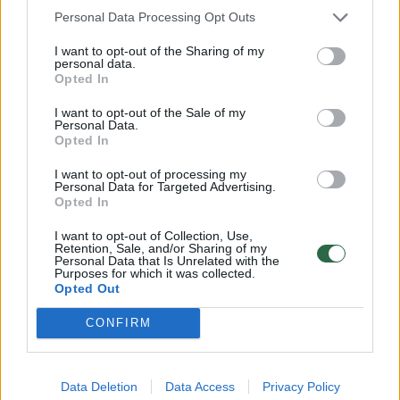
minėtame kelyje nusukti. P.Gražulio elgesys
Personal Data Processing Opt Outs
teisingai įvertintas kaip chuliganiškas, nes kiti
I want to opt-out of the Sharing of my
vairuotojai kantriai stovėjo didelėje
personal data.
Opted In
automobilių spūstyje, laukdami savo eilės, o
P.Gražulis, sąmoningai išvažiuodamas į
I want to opt-out of the Sale of my
Personal Data.
kelkraštį ir taip aplenkdamas kitus eilėje
Opted In
stovinčius automobilius, pasielgė
I want to opt-out of processing my
Personal Data for Targeted Advertising.
nepagarbiai su kitais eismo dalyviais, tokiu
Opted In
savo elgesiu demonstravo savo išskirtinumą
I want to opt-out of Collection, Use,
ir nepagarbą kitiems vairuotojoms, savo
Retention, Sale, and/or Sharing of my
Personal Data that Is Unrelated with the
interesus (spūsties metu greičiau pasiekti
Purposes for which it was collected.
Opted Out
kelionės tikslą) įgyvendino šiurkščiai
CONFIRM
ignoruodamas saugaus eismo reikalavimus,
savo veiksmais sukėlė kitų eismo dalyvių
neigiamą reakciją.
Data Deletion
Data Access
Privacy Policy