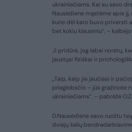
ukrainiečiams. Kai su savo dr
Nausėdiene mąstėme apie jį, 
kurie dėl karo buvo priversti a
bet kokiu klausimu“, – kalbėjo
Ji pridūrė, jog labai norėtų, k
jaustųsi fiziškai ir prichologiš
„Taip, kaip jie jaučiasi ir pači
prieglobsčio – jūs gražinote 
ukrainiečiams“, – pabrėžė O.Z
D.Nausėdienė savo ruožtu teig
dviejų šalių bendradarbiavim