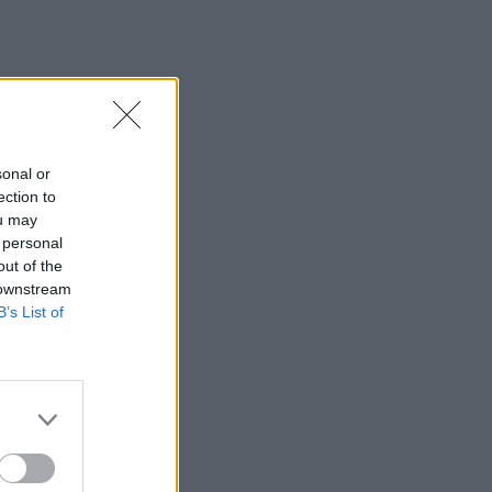
sonal or
ection to
ou may
 personal
out of the
 downstream
B’s List of