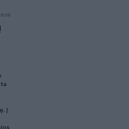
 12:09
ų
s
eta
. Į
nios