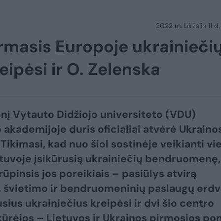
2022 m. birželio 11 d.
irmasis Europoje ukrainieči
eipėsi ir O. Zelenska
nį Vytauto Didžiojo universiteto (VDU)
 akademijoje duris oficialiai atvėrė Ukraino
Tikimasi, kad nuo šiol sostinėje veikianti vi
etuvoje įsikūrusią ukrainiečių bendruomenę,
rūpinsis jos poreikiais – pasiūlys atvirą
, švietimo ir bendruomeninių paslaugų erdvę
sius ukrainiečius kreipėsi ir dvi šio centro
ūrėjos – Lietuvos ir Ukrainos pirmosios po