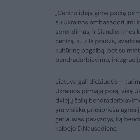
„Centro idėja gimė pačią pirm
su Ukrainos ambasadoriumi ir
sprendimas, ir šiandien mes k
centrą. <...> Iš pradžių svarbi
kultūrinę pagalbą, bet su mintim
bendradarbiavimo, integracij
Lietuva gali didžiuotis – turi
Ukrainos pirmąją porą, visą 
dviejų šalių bendradarbiavimo
yra visiška priešprieša agresij
geriausias pavyzdys, ką bendr
kalbėjo D.Nausėdienė.