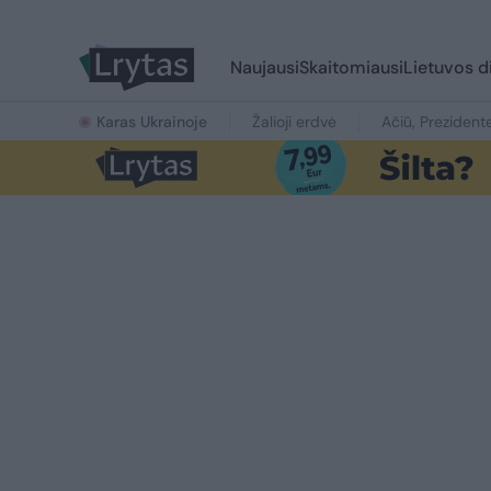
Naujausi
Skaitomiausi
Lietuvos d
Karas Ukrainoje
Žalioji erdvė
Ačiū, Prezident