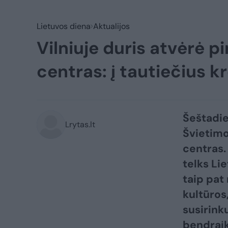
Lietuvos diena
Aktualijos
Vilniuje duris atvėrė p
centras: į tautiečius kr
Šeštadie
Lrytas.lt
Švietimo
centras. 
telks Li
taip pat 
kultūros
susirinku
bendraįk