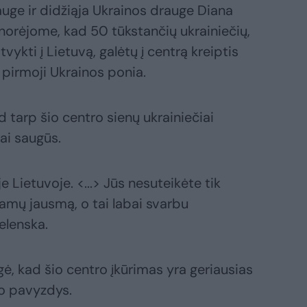
auge ir didžiąja Ukrainos drauge Diana
norėjome, kad 50 tūkstančių ukrainiečių,
tvykti į Lietuvą, galėtų į centrą kreiptis
 pirmoji Ukrainos ponia.
ad tarp šio centro sienų ukrainiečiai
kai saugūs.
oje Lietuvoje. <...> Jūs nesuteikėte tik
namų jausmą, o tai labai svarbu
elenska.
ė, kad šio centro įkūrimas yra geriausias
o pavyzdys.