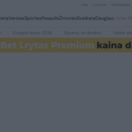
Orai
Lrytas.tv
Horoskopai
iena
Verslas
Sportas
Pasaulis
Žmonės
Sveikata
Daugiau
Lrytas 
e
Europos burės 2026
Gyvenu, ne skrolinu
Darbo ske