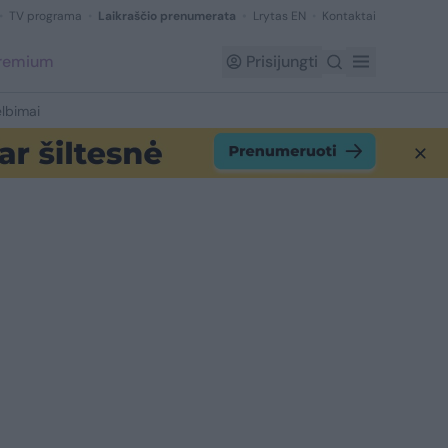
TV programa
Laikraščio prenumerata
Lrytas EN
Kontaktai
Premium
Prisijungti
lbimai