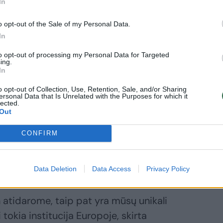
In
o opt-out of the Sale of my Personal Data.
Daugiau nuotraukų (28)
In
to opt-out of processing my Personal Data for Targeted
je.
ing.
In
o opt-out of Collection, Use, Retention, Sale, and/or Sharing
ersonal Data that Is Unrelated with the Purposes for which it
lected.
uvai už tai, kad jūs visada esate kartu ir
Out
čiame jūsų nuoširdų ir galingą palaikymą
dienų. Negaliu apsakyti, kaip mus visus
CONFIRM
sia iniciatyva surinkti lėšų „Bayraktarui“,
 tą padarėte.
Data Deletion
Data Access
Privacy Policy
n atidarome, taip pat yra mūsų unikali
 tokia institucija Europoje, skirta