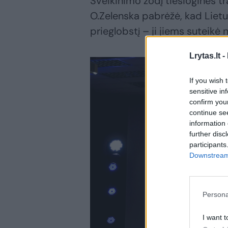
Sveikinimo žodį tiesioginės tr
O.Zelenska pabrėžė, kad Lietu
prieglobstį – ji jiems suteikė
Lrytas.lt -
If you wish 
sensitive in
confirm you
continue se
information 
further disc
participants
Downstream 
Persona
I want t