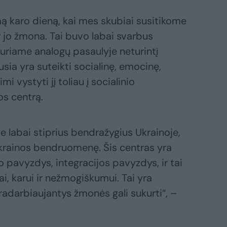
ą karo dieną, kai mes skubiai susitikome
 jo žmona. Tai buvo labai svarbus
uriame analogų pasaulyje neturintį
ausia yra suteikti socialinę, emocinę,
i vystyti jį toliau į socialinio
os centrą.
me labai stiprius bendražygius Ukrainoje,
Ukrainos bendruomenę. Šis centras yra
 pavyzdys, integracijos pavyzdys, ir tai
ai, karui ir nežmogiškumui. Tai yra
adarbiaujantys žmonės gali sukurti“, –