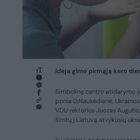
Idėja gimė pirmąją karo die
Simbolinę centro atidarymo j
ponia D.Nausėdienė, Ukrainos
VDU rektorius Juozas Augutis, 
šimtų į Lietuvą atvykusių uk