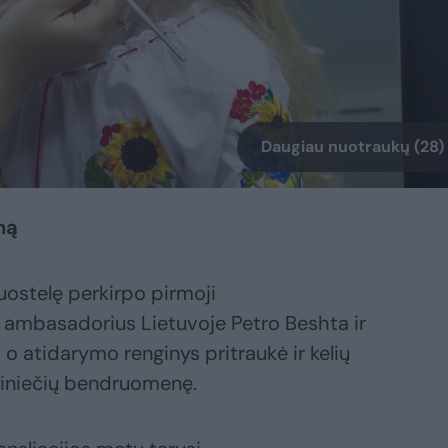
Daugiau nuotraukų (28)
ną
uostelę perkirpo pirmoji
 ambasadorius Lietuvoje Petro Beshta ir
o atidarymo renginys pritraukė ir kelių
rainiečių bendruomenę.