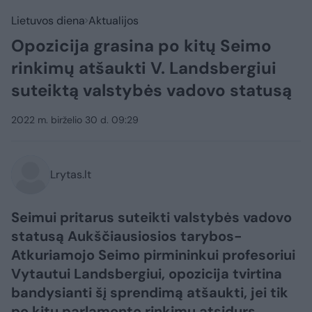
Lietuvos diena
Aktualijos
Opozicija grasina po kitų Seimo
rinkimų atšaukti V. Landsbergiui
suteiktą valstybės vadovo statusą
2022 m. birželio 30 d. 09:29
Lrytas.lt
Seimui pritarus suteikti valstybės vadovo
statusą Aukščiausiosios tarybos-
Atkuriamojo Seimo pirmininkui profesoriui
Vytautui Landsbergiui, opozicija tvirtina
bandysianti šį sprendimą atšaukti, jei tik
po kitų parlamento rinkimų atsidurs