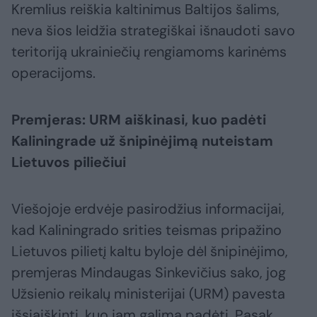
Kremlius reiškia kaltinimus Baltijos šalims,
neva šios leidžia strategiškai išnaudoti savo
teritoriją ukrainiečių rengiamoms karinėms
operacijoms.
Premjeras: URM aiškinasi, kuo padėti
Kaliningrade už šnipinėjimą nuteistam
Lietuvos piliečiui
Viešojoje erdvėje pasirodžius informacijai,
kad Kaliningrado srities teismas pripažino
Lietuvos pilietį kaltu byloje dėl šnipinėjimo,
premjeras Mindaugas Sinkevičius sako, jog
Užsienio reikalų ministerijai (URM) pavesta
išsiaiškinti, kuo jam galima padėti. Pasak