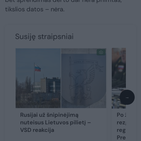
tikslios datos – nėra.
Susiję straipsniai
→
Rusijai už šnipinėjimą
Po žinios
nuteisus Lietuvos pilietį –
rezgamą k
VSD reakcija
regione –
Prezident