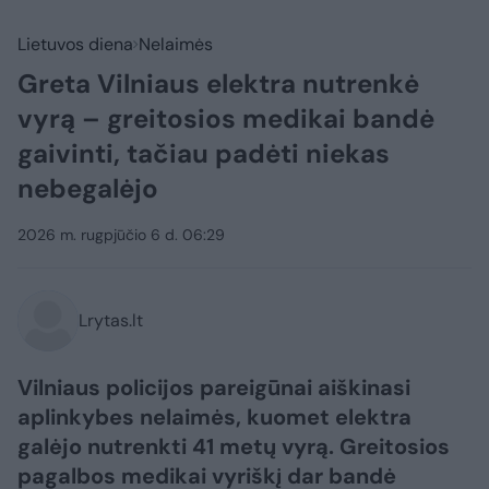
Lietuvos diena
Nelaimės
Greta Vilniaus elektra nutrenkė
vyrą – greitosios medikai bandė
gaivinti, tačiau padėti niekas
nebegalėjo
2026 m. rugpjūčio 6 d. 06:29
Lrytas.lt
Vilniaus policijos pareigūnai aiškinasi
aplinkybes nelaimės, kuomet elektra
galėjo nutrenkti 41 metų vyrą. Greitosios
pagalbos medikai vyriškį dar bandė