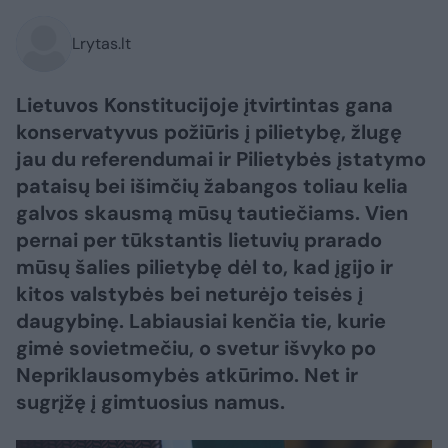
Lrytas.lt
Lietuvos Konstitucijoje įtvirtintas gana
konservatyvus požiūris į pilietybę, žlugę
jau du referendumai ir Pilietybės įstatymo
pataisų bei išimčių žabangos toliau kelia
galvos skausmą mūsų tautiečiams. Vien
pernai per tūkstantis lietuvių prarado
mūsų šalies pilietybę dėl to, kad įgijo ir
kitos valstybės bei neturėjo teisės į
daugybinę. Labiausiai kenčia tie, kurie
gimė sovietmečiu, o svetur išvyko po
Nepriklausomybės atkūrimo. Net ir
sugrįžę į gimtuosius namus.