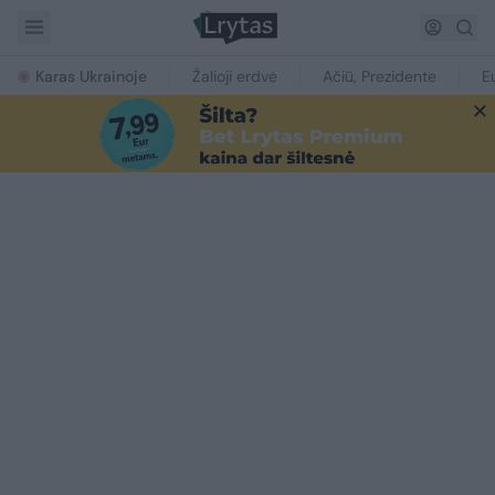
Karas Ukrainoje
Žalioji erdvė
Ačiū, Prezidente
E