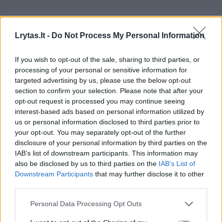
Lrytas.lt -
Do Not Process My Personal Information
If you wish to opt-out of the sale, sharing to third parties, or
processing of your personal or sensitive information for
targeted advertising by us, please use the below opt-out
section to confirm your selection. Please note that after your
opt-out request is processed you may continue seeing
interest-based ads based on personal information utilized by
Lietuvos diena
Aktualijos
us or personal information disclosed to third parties prior to
Dėl galimų Rusijos provokacijų – M.
your opt-out. You may separately opt-out of the further
disclosure of your personal information by third parties on the
Sinkevičiaus žinia
IAB’s list of downstream participants. This information may
also be disclosed by us to third parties on the
IAB’s List of
2026 m. rugpjūčio 6 d. 12:09
Downstream Participants
that may further disclose it to other
third parties.
Personal Data Processing Opt Outs
Lrytas.lt