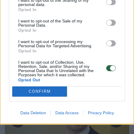
I want to opt-out of the Sharing of my
personal data.
Opted In
Papildyta
I want to opt-out of the Sale of my
Personal Data.
Paaiškėjus, kad žvalgyba turi informacijos
Opted In
apie Rusijos svarstymus dėl galimų
I want to opt-out of processing my
provokacijų Baltijos regione, premjeras
Personal Data for Targeted Advertising.
Mindaugas Sinkevičius ramina visuomenę
Opted In
ir tikina, jog valstybė ruošiasi galimiems
I want to opt-out of Collection, Use,
scenarijams.
Retention, Sale, and/or Sharing of my
Personal Data that Is Unrelated with the
Purposes for which it was collected.
Opted Out
CONFIRM
Data Deletion
Data Access
Privacy Policy