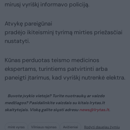
mirusį vyriškį informavo policiją.
Atvykę pareigūnai
pradėjo ikiteisminį tyrimą mirties priežasčiai
nustatyti.
Kūnas perduotas teismo medicinos
ekspertams, turintiems patvirtinti arba
paneigti įtarimus, kad vyriškį nutrenkė elektra.
Buvote įvykio vietoje? Turite nuotraukų ar vaizdo
medžiagos? Pasidalinkite vaizdais su kitais lrytas.lt
skaitytojais. Viską galite siųsti adresu
news@lrytas.lt
.
mirė vyras
Vilniaus rajonas
Avižieniai
Rodyti daugiau žymių