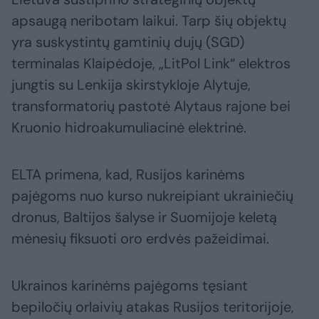
apsaugą neribotam laikui. Tarp šių objektų
yra suskystintų gamtinių dujų (SGD)
terminalas Klaipėdoje, „LitPol Link“ elektros
jungtis su Lenkija skirstykloje Alytuje,
transformatorių pastotė Alytaus rajone bei
Kruonio hidroakumuliacinė elektrinė.
ELTA primena, kad, Rusijos karinėms
pajėgoms nuo kurso nukreipiant ukrainiečių
dronus, Baltijos šalyse ir Suomijoje keletą
mėnesių fiksuoti oro erdvės pažeidimai.
Ukrainos karinėms pajėgoms tęsiant
bepiločių orlaivių atakas Rusijos teritorijoje,