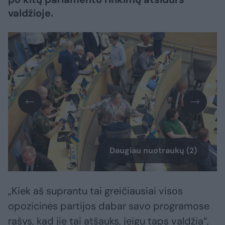
valdžioje.
Daugiau nuotraukų (2)
„Kiek aš suprantu tai greičiausiai visos
opozicinės partijos dabar savo programose
rašys, kad jie tai atšauks, jeigu taps valdžia“,