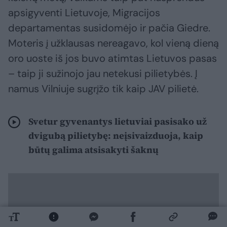
apsigyventi Lietuvoje, Migracijos
departamentas susidomėjo ir pačia Giedre.
Moteris į užklausas nereagavo, kol vieną dieną
oro uoste iš jos buvo atimtas Lietuvos pasas
– taip ji sužinojo jau netekusi pilietybės. Į
namus Vilniuje sugrįžo tik kaip JAV pilietė.
Svetur gyvenantys lietuviai pasisako už
dvigubą pilietybę: neįsivaizduoja, kaip
būtų galima atsisakyti šaknų