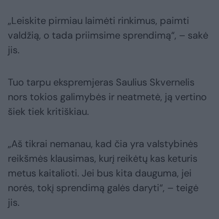
„Leiskite pirmiau laimėti rinkimus, paimti
valdžią, o tada priimsime sprendimą“, – sakė
jis.
Tuo tarpu ekspremjeras Saulius Skvernelis
nors tokios galimybės ir neatmetė, ją vertino
šiek tiek kritiškiau.
„Aš tikrai nemanau, kad čia yra valstybinės
reikšmės klausimas, kurį reikėtų kas keturis
metus kaitalioti. Jei bus kita dauguma, jei
norės, tokį sprendimą galės daryti“, – teigė
jis.