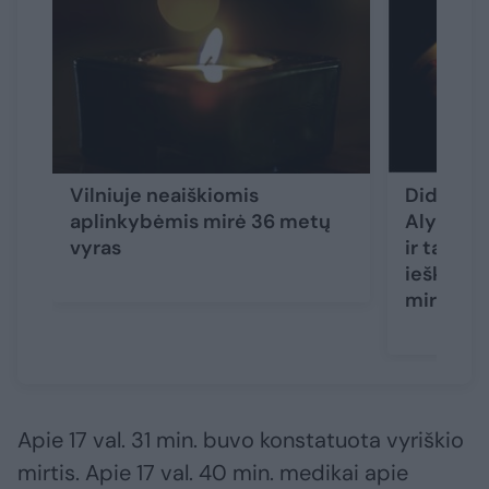
Vilniuje neaiškiomis
Didžiulė
aplinkybėmis mirė 36 metų
Alytaus r
vyras
ir tarnyb
ieškotas
miręs
Apie 17 val. 31 min. buvo konstatuota vyriškio
mirtis. Apie 17 val. 40 min. medikai apie