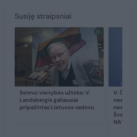
Susiję straipsniai
Seimui vienybės užteko: V.
V. Čmily
Landsbergis galiausiai
neaišku,
pripažintas Lietuvos vadovu
neeilinė 
Švedijos
NATO