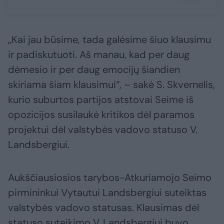
„Kai jau būsime, tada galėsime šiuo klausimu
ir padiskutuoti. Aš manau, kad per daug
dėmesio ir per daug emocijų šiandien
skiriama šiam klausimui“, – sakė S. Skvernelis,
kurio suburtos partijos atstovai Seime iš
opozicijos susilaukė kritikos dėl paramos
projektui dėl valstybės vadovo statuso V.
Landsbergiui.
Aukščiausiosios tarybos-Atkuriamojo Seimo
pirmininkui Vytautui Landsbergiui suteiktas
valstybės vadovo statusas. Klausimas dėl
statuso suteikimo V. Landsbergiui buvo