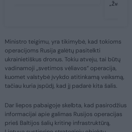
„Žvalgyb
Ministro teigimu, yra tikimybė, kad tokioms
operacijoms Rusija galėtų pasitelkti
ukrainietiškus dronus. Tokiu atveju, tai būtų
vadinamoji „svetimos vėliavos“ operacija,
kuomet valstybė įvykdo atitinkamą veiksmą,
tačiau kuria įspūdį, kad jį padarė kita šalis.
Dar liepos pabaigoje skelbta, kad pasirodžius
informacijai apie galimas Rusijos operacijas
prieš Baltijos šalių kritinę infrastruktūrą,
Lietuva sustiprino strateginių objektų