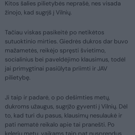
Kitos šalies pilietybės neprašė, nes visada
žinojo, kad sugrįš į Vilnių.
Tačiau viskas pasikeitė po netikėtos
sutuoktinio mirties. Giedrės dukros dar buvo
mažametės, reikėjo spręsti švietimo,
socialinius bei paveldėjimo klausimus, todėl
jai primygtinai pasiūlyta priimti ir JAV
pilietybę.
Ji taip ir padarė, o po dešimties metų,
dukroms užaugus, sugrįžo gyventi į Vilnių. Dėl
to, kad turi du pasus, klausimų nesulaukė ir
pati nematė reikalo apie tai pranešti. Po
kelerių metų, vaikams taip pat nusprendus