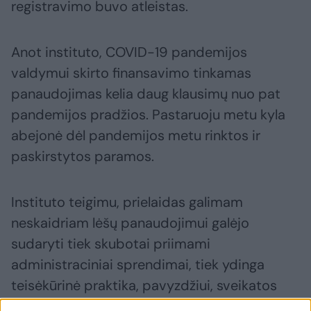
registravimo buvo atleistas.
Anot instituto, COVID-19 pandemijos
valdymui skirto finansavimo tinkamas
panaudojimas kelia daug klausimų nuo pat
pandemijos pradžios. Pastaruoju metu kyla
abejonė dėl pandemijos metu rinktos ir
paskirstytos paramos.
Instituto teigimu, prielaidas galimam
neskaidriam lėšų panaudojimui galėjo
sudaryti tiek skubotai priimami
administraciniai sprendimai, tiek ydinga
teisėkūrinė praktika, pavyzdžiui, sveikatos
priežiūros įstaigų finansavimas