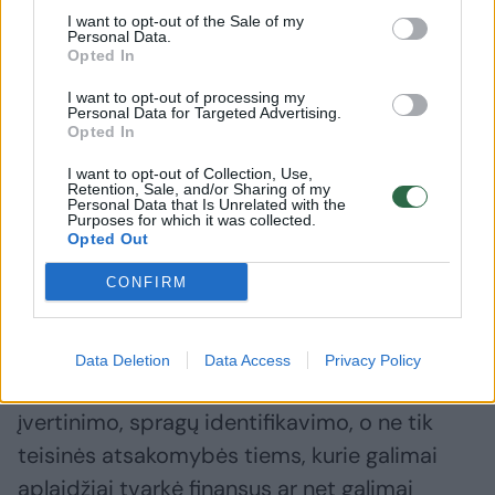
I want to opt-out of the Sale of my
Personal Data.
Opted In
I want to opt-out of processing my
Ekspertai prakalbo, kad
Neringa 
Personal Data for Targeted Advertising.
reikalavimas dėvėti kaukes
Mičigano
Opted In
lauke buvo perteklinis jau
I want to opt-out of Collection, Use,
nuo pat pradžių
Retention, Sale, and/or Sharing of my
Personal Data that Is Unrelated with the
Purposes for which it was collected.
Opted Out
CONFIRM
„Manau, kad visi esame suinteresuoti, jog
pandemijos valdymo spragos nepasikartotų,
Data Deletion
Data Access
Privacy Policy
dėl to reikia adekvataus priimtų sprendimų
įvertinimo, spragų identifikavimo, o ne tik
teisinės atsakomybės tiems, kurie galimai
aplaidžiai tvarkė finansus ar net galimai