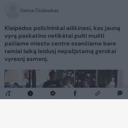
Darius Čiužauskas
Klaipėdos policininkai aiškinasi, kas jauną
vyrą paskatino netikėtai pulti mušti
pačiame miesto centre esančiame bare
ramiai laiką leidusį nepažįstamą gerokai
vyresnį asmenį.