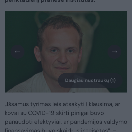
Daugiau nuotraukų (1)
„Išsamus tyrimas leis atsakyti į klausimą, ar
kovai su COVID-19 skirti pinigai buvo
panaudoti efektyviai, ar pandemijos valdymo
finansavimas buvo skaidrus ir teisėtas“, –