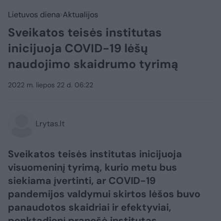
Lietuvos diena
Aktualijos
Sveikatos teisės institutas
inicijuoja COVID-19 lėšų
naudojimo skaidrumo tyrimą
2022 m. liepos 22 d. 06:22
Lrytas.lt
Sveikatos teisės institutas inicijuoja
visuomeninį tyrimą, kurio metu bus
siekiama įvertinti, ar COVID-19
pandemijos valdymui skirtos lėšos buvo
panaudotos skaidriai ir efektyviai,
penktadienį pranešė institutas.