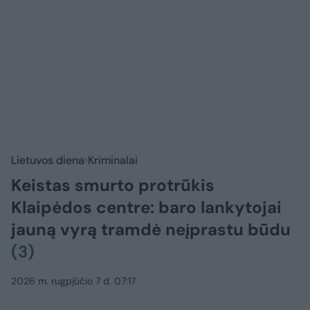
Lietuvos diena
Kriminalai
Keistas smurto protrūkis
Klaipėdos centre: baro lankytojai
jauną vyrą tramdė neįprastu būdu
(3)
2026 m. rugpjūčio 7 d. 07:17