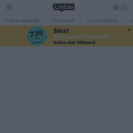
Karas Ukrainoje
Žalioji erdvė
Ačiū, Prezidente
E