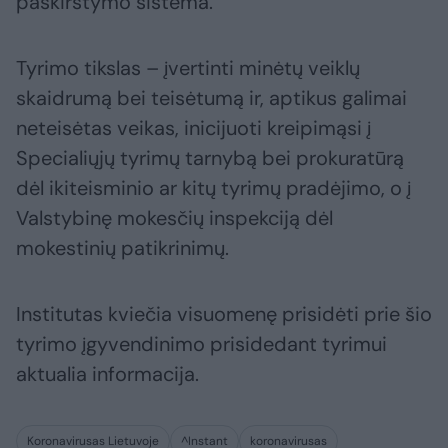
paskirstymo sistema.
Tyrimo tikslas – įvertinti minėtų veiklų
skaidrumą bei teisėtumą ir, aptikus galimai
neteisėtas veikas, inicijuoti kreipimąsi į
Specialiųjų tyrimų tarnybą bei prokuratūrą
dėl ikiteisminio ar kitų tyrimų pradėjimo, o į
Valstybinę mokesčių inspekciją dėl
mokestinių patikrinimų.
Institutas kviečia visuomenę prisidėti prie šio
tyrimo įgyvendinimo prisidedant tyrimui
aktualia informacija.
Koronavirusas Lietuvoje
^Instant
koronavirusas