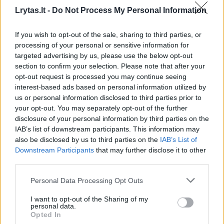
nepriklausomai nuo suteiktų paslaugų kiekio,
Lrytas.lt -
Do Not Process My Personal Information
COVID-19 testų, vakcinų, apsaugos
If you wish to opt-out of the sale, sharing to third parties, or
priemonių pirkimai ar Labdaros ir paramos
processing of your personal or sensitive information for
įstatymo pakeitimai, išimties tvarka suteikę
targeted advertising by us, please use the below opt-out
section to confirm your selection. Please note that after your
fiziniams asmenims, kurie tiesiogiai dalyvauja
opt-out request is processed you may continue seeing
likviduojant ekstremaliąją situaciją, paramos
interest-based ads based on personal information utilized by
us or personal information disclosed to third parties prior to
gavėjo statusą.
your opt-out. You may separately opt-out of the further
disclosure of your personal information by third parties on the
IAB’s list of downstream participants. This information may
also be disclosed by us to third parties on the
IAB’s List of
Susiję straipsniai
Downstream Participants
that may further disclose it to other
third parties.
Personal Data Processing Opt Outs
I want to opt-out of the Sharing of my
personal data.
Opted In