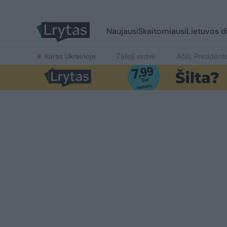
Naujausi
Skaitomiausi
Lietuvos d
Karas Ukrainoje
Žalioji erdvė
Ačiū, Prezident