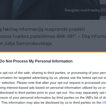
Daugiau nuotraukų (1)
tą faktinę informaciją nusprendė pradėti
šosios tvarkos pažeidimas ANK 481“, – Eltą infor
vė Julija Samorokovskaja.
sena pradėta dėl lapkričio 1-ąją dieną Antakalnio
Do Not Process My Personal Information
tvarkos pažeidimų.
to opt-out of the sale, sharing to third parties, or processing of your per
formation for targeted advertising by us, please use the below opt-out s
d. už šnipinėjimą nuteisto Algirdo Paleckio
r selection. Please note that after your opt-out request is processed y
eing interest-based ads based on personal information utilized by us or
is pašalino tentą nuo sovietinių skulptūrų Antaka
disclosed to third parties prior to your opt-out. You may separately opt-
tuojamus kaip galimą viešosios tvarko trikdymą, 
losure of your personal information by third parties on the IAB’s list of
askyroje.
. This information may also be disclosed by us to third parties on the
IA