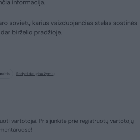
nčia informacija.
aro sovietų karius vaizduojančias stelas sostinės
dar birželio pradžioje.
raitis
Rodyti daugiau žymių
uoti vartotojai. Prisijunkite prie registruotų vartotojų
omentaruose!