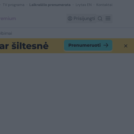
TV programa
Laikraščio prenumerata
Lrytas EN
Kontaktai
Premium
Prisijungti
lbimai