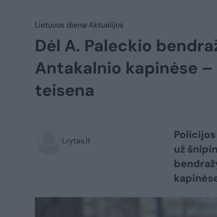
Lietuvos diena
Aktualijos
Dėl A. Paleckio bendra
Antakalnio kapinėse –
teisena
Policijo
Lrytas.lt
už šnipi
bendražy
kapinėse