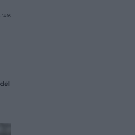
 14:16
 dėl