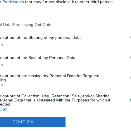
Participants
that may further disclose it to other third parties.
l Data Processing Opt Outs
o opt-out of the Sharing of my personal data.
In
o opt-out of the Sale of my Personal Data.
In
to opt-out of processing my Personal Data for Targeted
Tyrime dėl „Geros
A. Paleckio „Geros
P
ing.
kaimynystės
kaimynystės
In
forumo“ – kratos,
forumas“ pasiekė
o opt-out of Collection, Use, Retention, Sale, and/or Sharing
reiškiami įtarimai
savo – nuo bylos
ersonal Data that Is Unrelated with the Purposes for which it
lected.
nušalintas teisėjas
Out
CONFIRM