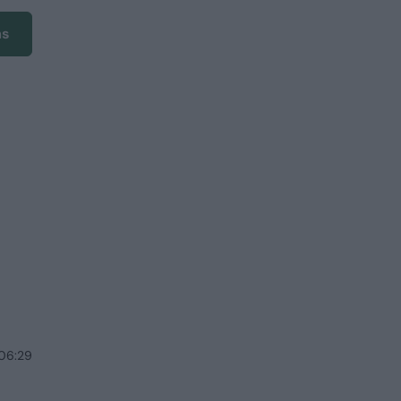
ms
 06:29