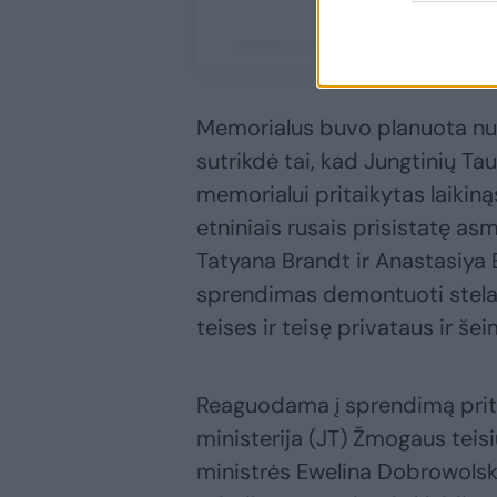
Memorialus buvo planuota nuke
sutrikdė tai, kad Jungtinių T
memorialui pritaikytas laikiną
etniniais rusais prisistatę as
Tatyana Brandt ir Anastasiya 
sprendimas demontuoti stelas
teises ir teisę privataus ir 
Reaguodama į sprendimą prita
ministerija (JT) Žmogaus teis
ministrės Ewelina Dobrowolsk