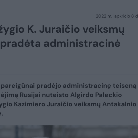
2022 m. lapkričio 8 d.
žygio K. Juraičio veiksmų
 pradėta administracinė
s pareigūnai pradėjo administracinę teiseną
nėjimą Rusijai nuteisto Algirdo Paleckio
gio Kazimiero Juraičio veiksmų Antakalnio
.