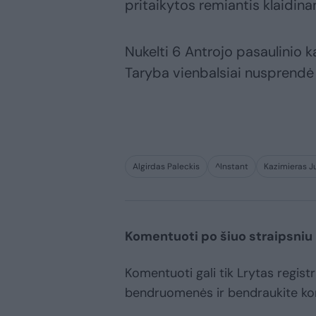
pritaikytos remiantis klaidina
Nukelti 6 Antrojo pasaulinio k
Taryba vienbalsiai nusprendė 
Algirdas Paleckis
^Instant
Kazimieras Ju
Komentuoti po šiuo straipsniu
Komentuoti gali tik Lrytas registr
bendruomenės ir bendraukite k