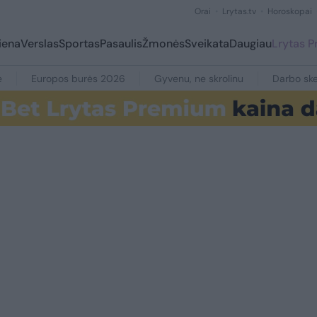
Orai
Lrytas.tv
Horoskopai
iena
Verslas
Sportas
Pasaulis
Žmonės
Sveikata
Daugiau
Lrytas 
e
Europos burės 2026
Gyvenu, ne skrolinu
Darbo ske