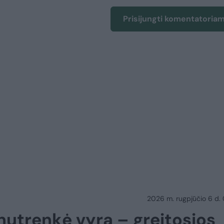
Prisijungti komentatoria
2026 m. rugpjūčio 6 d.
 nutrenkė vyrą – greitosios