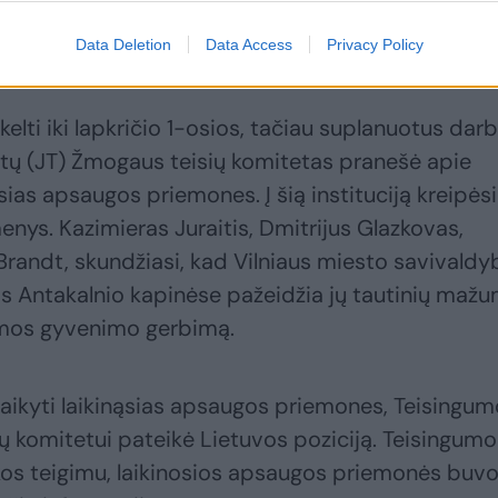
Data Deletion
Data Access
Privacy Policy
lti iki lapkričio 1-osios, tačiau suplanuotus dar
autų (JT) Žmogaus teisių komitetas pranešė apie
sias apsaugos priemones. Į šią instituciją kreipėsi
menys. Kazimieras Juraitis, Dmitrijus Glazkovas,
Brandt, skundžiasi, kad Vilniaus miesto savivaldy
 Antakalnio kapinėse pažeidžia jų tautinių maž
šeimos gyvenimo gerbimą.
ikyti laikinąsias apsaugos priemones, Teisingum
ių komitetui pateikė Lietuvos poziciją. Teisingumo
os teigimu, laikinosios apsaugos priemonės buv