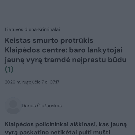
Lietuvos diena
Kriminalai
Keistas smurto protrūkis
Klaipėdos centre: baro lankytojai
jauną vyrą tramdė neįprastu būdu
(1)
2026 m. rugpjūčio 7 d. 07:17
Darius Čiužauskas
Klaipėdos policininkai aiškinasi, kas jauną
vyrą paskatino netikėtai pulti mušti