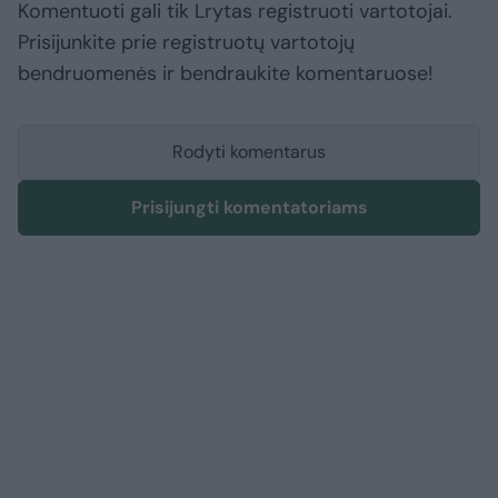
Komentuoti gali tik Lrytas registruoti vartotojai.
Prisijunkite prie registruotų vartotojų
bendruomenės ir bendraukite komentaruose!
Rodyti komentarus
Prisijungti komentatoriams