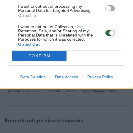
I want to opt-out of processing my
Personal Data for Targeted Advertising.
Gruodžio 9 d.
, penktadienį, atsisveikinimas
Opted In
vyks nuo 10 val. iki 12 val.
I want to opt-out of Collection, Use,
Retention, Sale, and/or Sharing of my
Personal Data that Is Unrelated with the
Purposes for which it was collected.
Gruodžio 9 d.
, penktadienį 12 val. bus
Opted Out
išnešamas karstas iš laidojimo rūmų ir
CONFIRM
vykstama į Antakalnio kapines, Karių kapų g.
11, Vilnius.
Data Deletion
Data Access
Privacy Policy
Adolfas Šleževičius
^Instant
mirė
Rodyti daugiau žymių
Komentuoti po šiuo straipsniu