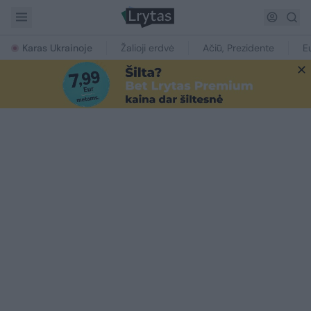
Karas Ukrainoje
Žalioji erdvė
Ačiū, Prezidente
E