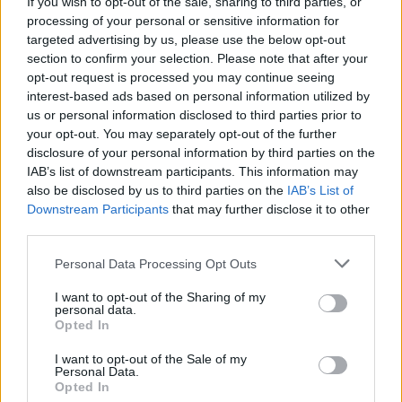
pasidalinti žinia apie mano mylimo vyro
If you wish to opt-out of the sale, sharing to third parties, or
processing of your personal or sensitive information for
Adolfo Šleževičiaus laidotuves, kad visi
targeted advertising by us, please use the below opt-out
žmonės, norintys jį pagerbti ir atsisveikinti,
section to confirm your selection. Please note that after your
opt-out request is processed you may continue seeing
galėtų atvykti ir paminėti jo šviesų atminimą.
interest-based ads based on personal information utilized by
Dėkojame už Jūsų supratingumą ir palaikymą
us or personal information disclosed to third parties prior to
your opt-out. You may separately opt-out of the further
šią sunkią netekties valandą“, – rašė
disclosure of your personal information by third parties on the
J.Šleževičienė.
IAB’s list of downstream participants. This information may
also be disclosed by us to third parties on the
IAB’s List of
Downstream Participants
that may further disclose it to other
Ekspremjeras A.Šleževičius bus pašarvotas
third parties.
Vilniaus laidojimo rūmuose „Ritualas“, Olandų
Personal Data Processing Opt Outs
g. 22, Vilnius.
I want to opt-out of the Sharing of my
personal data.
Opted In
Gruodžio 8 d.
, ketvirtadienį, atsisveikinimas
I want to opt-out of the Sale of my
vyks 6-oje šarvojimo salėje nuo 15 val. iki 20
Personal Data.
Opted In
val.