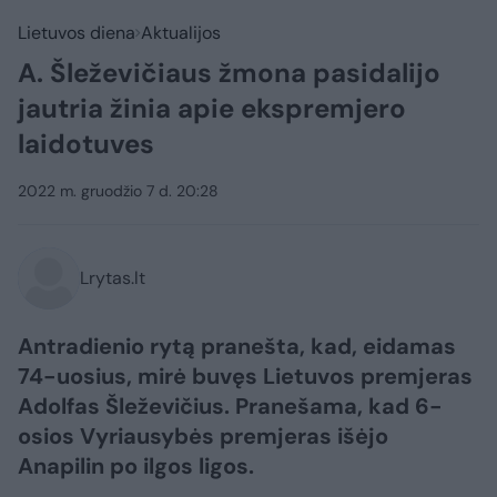
Lietuvos diena
Aktualijos
A. Šleževičiaus žmona pasidalijo
jautria žinia apie ekspremjero
laidotuves
2022 m. gruodžio 7 d. 20:28
Lrytas.lt
Antradienio rytą pranešta, kad, eidamas
74-uosius, mirė buvęs Lietuvos premjeras
Adolfas Šleževičius. Pranešama, kad 6-
osios Vyriausybės premjeras išėjo
Anapilin po ilgos ligos.