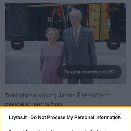
Daugiau nuotraukų (5)
Trečiadienio vakarą Janina Šleževičienė
pasidalijo jautria žinia.
Lrytas.lt -
Do Not Process My Personal Information
„Visos šeimos vardu norėčiau paprašyti