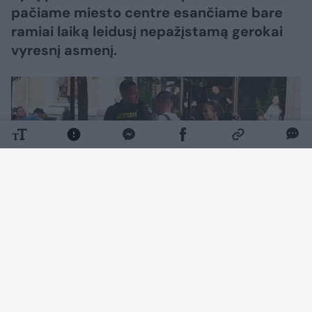
pačiame miesto centre esančiame bare
ramiai laiką leidusį nepažįstamą gerokai
vyresnį asmenį.
Daugiau nuotraukų (2)
Smurtinis nusikaltimas uostamiesčio centre