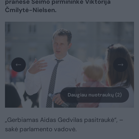
pranešė Seimo pirmininkė Viktorija
Čmilytė-Nielsen.
Daugiau nuotraukų (2)
„Gerbiamas Aidas Gedvilas pasitraukė“, –
sakė parlamento vadovė.