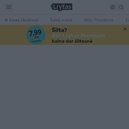
Karas Ukrainoje
Žalioji erdvė
Ačiū, Prezidente
E