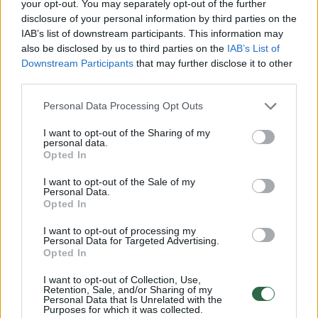
your opt-out. You may separately opt-out of the further
disclosure of your personal information by third parties on the
IAB’s list of downstream participants. This information may
Visgi, ketvirtadienį jis žurnalistams teigė, kad
also be disclosed by us to third parties on the
IAB’s List of
persigalvojo, nes konstruktyviai dirbti su
Downstream Participants
that may further disclose it to other
frakcijos kolegomis nepavyko.
third parties.
Personal Data Processing Opt Outs
„Po trijų savaičių vis tik suvokiau, kad
I want to opt-out of the Sharing of my
personal data.
konstruktyvus darbas nevyksta, matomai
Opted In
pirmininkas nepadarė išvadų. (...) Jokių
I want to opt-out of the Sale of my
kitokių veiksmų man nepavyko sulaukti“, –
Personal Data.
Opted In
nurodė A. Gedvilas.
I want to opt-out of processing my
Personal Data for Targeted Advertising.
Opted In
Be to, jis neneigė, kad trauktis iš frakcijos
paskatino planai kandidatuoti į Vilniaus
I want to opt-out of Collection, Use,
Retention, Sale, and/or Sharing of my
miesto mero postą.
Personal Data that Is Unrelated with the
Purposes for which it was collected.