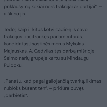
priklausymą kokiai nors frakcijai ar partijai“, –
aiškino jis.
Todėl, kaip ir kitas ketvirtadienį iš savo
frakcijos pasitraukęs parlamentaras,
kandidatas į sostinės merus Mykolas
Majauskas, A. Gedvilas tęs darbą mišrioje
Seimo narių grupėje kartu su Mindaugu
Puidoku.
„Panašu, kad pagal galiojančią tvarką, likimas
nublokš būtent ten“, – pridūrė buvęs
„darbietis“.