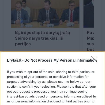
Išgirdęs slapta darytą įrašą
Po A. Ged
Seimo narys traukiasi iš
Mazuroni
partijos
susireikš
bet ar č
Lrytas.lt -
Do Not Process My Personal Information
If you wish to opt-out of the sale, sharing to third parties, or
processing of your personal or sensitive information for
Iš Darbo partijos frakcijos Seime pasitraukus
targeted advertising by us, please use the below opt-out
A. Gedvilui, joje liko devyni parlamentarai.
section to confirm your selection. Please note that after your
opt-out request is processed you may continue seeing
interest-based ads based on personal information utilized by
Svarsto apie kandidatūrą į Vilniaus merus
us or personal information disclosed to third parties prior to