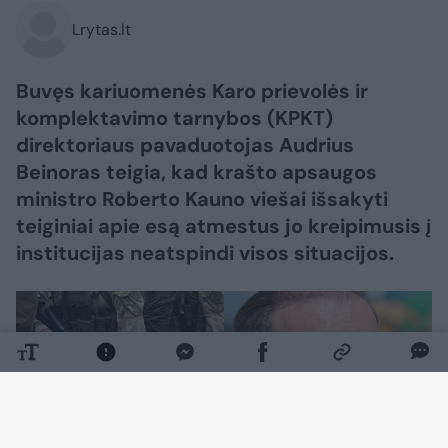
Lrytas.lt
Buvęs kariuomenės Karo prievolės ir
komplektavimo tarnybos (KPKT)
direktoriaus pavaduotojas Audrius
Beinoras teigia, kad krašto apsaugos
ministro Roberto Kauno viešai išsakyti
teiginiai apie esą atmestus jo kreipimusis į
institucijas neatspindi visos situacijos.