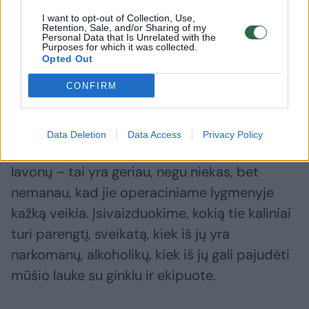
sėkmingai smogė „Wagner“ štabui.
I want to opt-out of Collection, Use,
Paklaustas, kokia yra šio dalinio reikšmė
Retention, Sale, and/or Sharing of my
Personal Data that Is Unrelated with the
pačiame kare, atsargos karininkas didelių
Purposes for which it was collected.
Opted Out
vilčių jiems tikrai nesuteikė.
CONFIRM
„Manau, tai yra dar blogesnės kokybės mėsa,
nei mobilizuoti žmonės. „Wagner“ yra dar
Data Deletion
Data Access
Privacy Policy
keliasdešimt ar keli šimtai rusų nusikaltėlių
lavonų – tai yra geriau, negu niekas, bet
nemanau, kad jie operaciniame lygmenyje
kažką veikia. Įsivaizduokime, kokią tie kaliniai
turi parengtį, sveikatą, kiek iš jų yra
narkomanų, alkoholikų, kiek iš jų gali pajudėti
mūšio lauke su ginklu ir ekipuote.