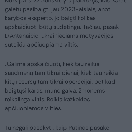
Nors pats V.Zelenskis yra pabrėžęs, kad karas
galėtų pasibaigti jau 2023-aisiais, anot
karybos eksperto, jo baigtį kol kas
apskaičiuoti būtų sudėtinga. Tačiau, pasak
D.Antanaičio, ukrainiečiams motyvacijos
suteikia apčiuopiama viltis.
„Galima apskaičiuoti, kiek tau reikia
šaudmenų tam tikrai dienai, kiek tau reikia
kitų resursų tam tikrai operacijai, bet kad
baigtųsi karas, mano galva, žmonėms
reikalinga viltis. Reikia kažkokios
apčiuopiamos vilties.
Tu negali pasakyti, kaip Putinas pasakė –