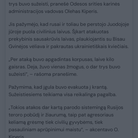
trys buvo sužeisti, pranešė Odesos srities karinės
administracijos vadovas Olehas Kiperis.
Jis pažymėjo, kad rusai ir toliau be perstojo Juodojoje
jūroje puola civilinius laivus. Šįkart atakuotas
prekybinis sausakrūvis laivas, plaukiojantis su Bisau
Gvinėjos vėliava ir pakrautas ukrainietiškais kviečiais.
„Per ataką buvo apgadintas korpusas, laive kilo
gaisras. Deja, žuvo vienas žmogus, o dar trys buvo
sužeisti“, – rašoma pranešime.
Pažymima, kad įgula buvo evakuota į krantą.
Sužeistiesiems teikiama visa reikalinga pagalba.
„Tokios atakos dar kartą parodo sistemingą Rusijos
teroro pobūdį ir žiaurumą, taip pat agresoriaus
keliamą grėsmę tiek civilių gyvybėms, tiek
pasauliniam aprūpinimui maistu“, – akcentavo O.
Kiperis.