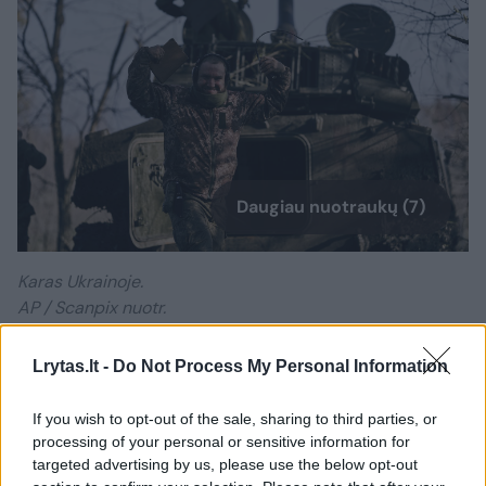
Daugiau nuotraukų (7)
Karas Ukrainoje.
AP / Scanpix nuotr.
Lrytas.lt -
Do Not Process My Personal Information
„Ne kažin kiek. Tas ne kažin kiek yra jau apie
mėnesį. Aišku, mes įsivaizduojame, kad
If you wish to opt-out of the sale, sharing to third parties, or
resursai baigsis, ir jis neturės kuo šaudyti –
processing of your personal or sensitive information for
targeted advertising by us, please use the below opt-out
šaudys, tik nebus tokios masės. Prisiminkime