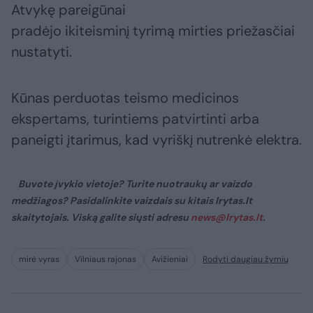
Atvykę pareigūnai
pradėjo ikiteisminį tyrimą mirties priežasčiai
nustatyti.
Kūnas perduotas teismo medicinos
ekspertams, turintiems patvirtinti arba
paneigti įtarimus, kad vyriškį nutrenkė elektra.
Buvote įvykio vietoje? Turite nuotraukų ar vaizdo
medžiagos? Pasidalinkite vaizdais su kitais lrytas.lt
skaitytojais. Viską galite siųsti adresu
news@lrytas.lt
.
mirė vyras
Vilniaus rajonas
Avižieniai
Rodyti daugiau žymių