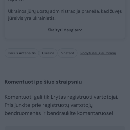
Ukrainos jūrų uostų administracija praneša, kad žuvęs
jūreivis yra ukrainietis.
Skaityti daugiau
Darius Antanaitis
Ukraina
^Instant
Rodyti daugiau žymių
Komentuoti po šiuo straipsniu
Komentuoti gali tik Lrytas registruoti vartotojai.
Prisijunkite prie registruotų vartotojų
bendruomenės ir bendraukite komentaruose!