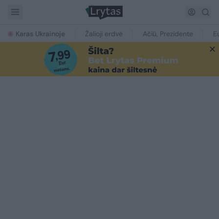
Karas Ukrainoje
Žalioji erdvė
Ačiū, Prezidente
E