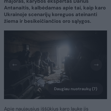
majoras, karybos ekspertas Darius
Antanaitis, kalbėdamas apie tai, kaip karo
Ukrainoje scenarijų koreguos ateinanti
žiema ir besikeičiančios oro sąlygos.
Daugiau nuotraukų (7)
Apie naujausius iššūkius karo lauke jis