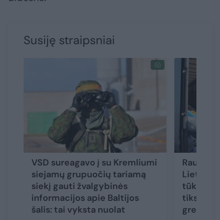
Susiję straipsniai
VSD sureagavo į su Kremliumi
Raudonas
siejamų grupuočių tariamą
Lietuvoj
siekį gauti žvalgybinės
tūkst. m
informacijos apie Baltijos
tikslas p
šalis: tai vyksta nuolat
greičiau