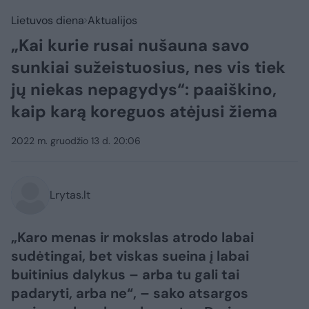
Lietuvos diena
Aktualijos
„Kai kurie rusai nušauna savo
sunkiai sužeistuosius, nes vis tiek
jų niekas nepagydys“: paaiškino,
kaip karą koreguos atėjusi žiema
2022 m. gruodžio 13 d. 20:06
Lrytas.lt
„Karo menas ir mokslas atrodo labai
sudėtingai, bet viskas sueina į labai
buitinius dalykus – arba tu gali tai
padaryti, arba ne“, – sako atsargos