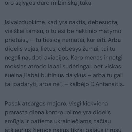
oro sąlygos daro milžinišką įtaką.
Įsivaizduokime, kad yra naktis, debesuota,
visiškai tamsu, o tu esi be naktinio matymo
prietaisų – tu tiesiog nematai, kur eiti. Arba
didelis vėjas, lietus, debesys žemai, tai tu
negali naudoti aviacijos. Karo menas ir netgi
mokslas atrodo labai sudėtingai, bet viskas
sueina į labai buitinius dalykus – arba tu gali
tai padaryti, arba ne“, – kalbėjo D.Antanaitis.
Pasak atsargos majoro, visgi kiekviena
prarasta diena kontrpuolime yra didelis
smūgis ir patiems ukrainiečiams, tačiau
atšiaurius žiemos nagus tikrai pajaus ir rusų