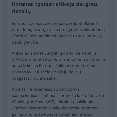
Ukrainai tęsiasi: aiškėja daugiau
detalių
Europos vyriausybės nenori perduoti Ukrainai
papildomų raketų, skirtų oro gynybos sistemoms
„Patriot“, nes baiminasi, kad dėl to susilpnėtų jų
pačių gynyba.
Anksčiau šiemet Jungtinių Amerikos Valstijų
(JAV) prezidento Donaldo Trumpo administracija
spaudė kelias Europos šalis perduoti turimas
raketas Kyjivui, tačiau dalis jų dėl šių
nuogąstavimų atsisakė.
Apie tai, remdamasis su derybomis
susipažinusiais šaltiniais, pranešė laikraštis „The
Washington Post“ (WP). Ukraina pasikliauja
„Patriot“ sistemomis kaip vienintele priemone,
galinčia numušti Rusijos balistines raketas.