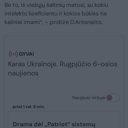
Be to, iš viešųjų šaltinių matosi, su kokiu
intelekto koeficientu ir kokios būklės tie
kaliniai imami“, – pridūrė D.Antanaitis.
GYVAI
Karas Ukrainoje. Rugpjūčio 6-osios
naujienos
Naujausi viršuje
prieš 1 val. 8 min.
Drama dėl „Patriot“ sistemų