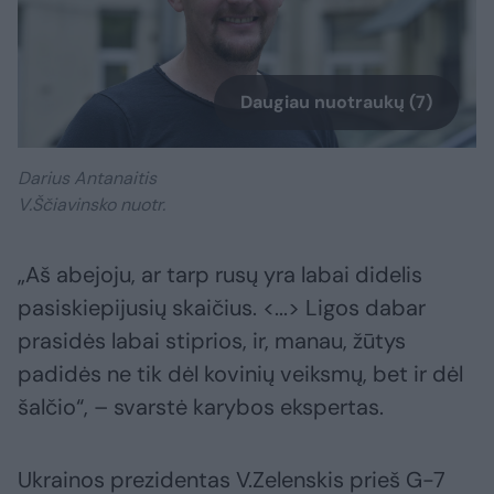
Daugiau nuotraukų (7)
Darius Antanaitis
V.Ščiavinsko nuotr.
„Aš abejoju, ar tarp rusų yra labai didelis
pasiskiepijusių skaičius. <...> Ligos dabar
prasidės labai stiprios, ir, manau, žūtys
padidės ne tik dėl kovinių veiksmų, bet ir dėl
šalčio“, – svarstė karybos ekspertas.
Ukrainos prezidentas V.Zelenskis prieš G-7