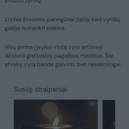
smurto žymių.
Lrytas
žiniomis, pareigūnai įtaria, kad vyriškį
galėjo nutrenkti elektra.
Visų pirma į įvykio vietą vyro artimieji
iškvietė greitosios pagalbos medikus. Šie
atvykę vyrą bandė gaivinti, bet nesėkmingai.
Susiję straipsniai