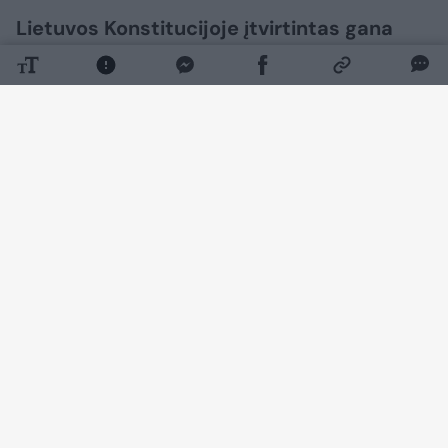
Lietuvos Konstitucijoje įtvirtintas gana
konservatyvus požiūris į pilietybę, žlugę
jau du referendumai ir Pilietybės įstatymo
pataisų bei išimčių žabangos toliau kelia
galvos skausmą mūsų tautiečiams. Vien
pernai per tūkstantis lietuvių prarado
mūsų šalies pilietybę dėl to, kad įgijo ir
kitos valstybės bei neturėjo teisės į
daugybinę. Labiausiai kenčia tie, kurie
gimė sovietmečiu, o svetur išvyko po
Nepriklausomybės atkūrimo. Net ir
sugrįžę į gimtuosius namus.