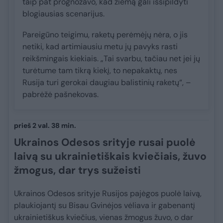
taip pat prognozavo, kad žiemą gali išsipildyti
blogiausias scenarijus.
Pareigūno teigimu, raketų perėmėjų nėra, o jis
netiki, kad artimiausiu metu jų pavyks rasti
reikšmingais kiekiais. „Tai svarbu, tačiau net jei jų
turėtume tam tikrą kiekį, to nepakaktų, nes
Rusija turi gerokai daugiau balistinių raketų“, –
pabrėžė pašnekovas.
prieš 2 val. 38 min.
Ukrainos Odesos srityje rusai puolė
laivą su ukrainietiškais kviečiais, žuvo
žmogus, dar trys sužeisti
Ukrainos Odesos srityje Rusijos pajėgos puolė laivą,
plaukiojantį su Bisau Gvinėjos vėliava ir gabenantį
ukrainietiškus kviečius, vienas žmogus žuvo, o dar