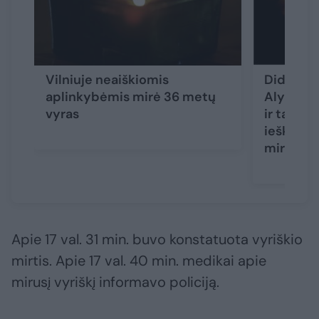
Vilniuje neaiškiomis
Didžiulė
aplinkybėmis mirė 36 metų
Alytaus r
vyras
ir tarnyb
ieškotas
miręs
Apie 17 val. 31 min. buvo konstatuota vyriškio
mirtis. Apie 17 val. 40 min. medikai apie
mirusį vyriškį informavo policiją.