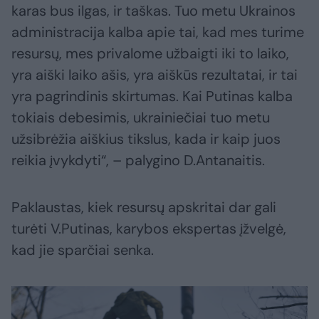
karas bus ilgas, ir taškas. Tuo metu Ukrainos
administracija kalba apie tai, kad mes turime
resursų, mes privalome užbaigti iki to laiko,
yra aiški laiko ašis, yra aiškūs rezultatai, ir tai
yra pagrindinis skirtumas. Kai Putinas kalba
tokiais debesimis, ukrainiečiai tuo metu
užsibrėžia aiškius tikslus, kada ir kaip juos
reikia įvykdyti“, – palygino D.Antanaitis.
Paklaustas, kiek resursų apskritai dar gali
turėti V.Putinas, karybos ekspertas įžvelgė,
kad jie sparčiai senka.