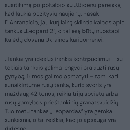
susitikimą po pokalbio su J.Bidenu pareiškė,
kad laukia pozityvių naujienų. Pasak
D.Antanaičio, jau kurį laiką sklinda kalbos apie
tankus „Leopard 2“, o tai esą būtų nuostabi
Kalėdų dovana Ukrainos kariuomenei.
„Tankai yra idealus įrankis kontrpuolimui – su
tokiais tankais galima lengvai pralaužti rusų
gynybą, ir mes galime pamatyti – tam, kad
sunaikintume rusų tanką, kurio svoris yra
maždaug 42 tonos, reikia trijų sovietų arba
rusų gamybos prieštankinių granatsvaidžių.
Tuo metu tankas „Leopardas“ yra gerokai
sunkesnis, o tai reiškia, kad jo apsauga yra
didesnė.