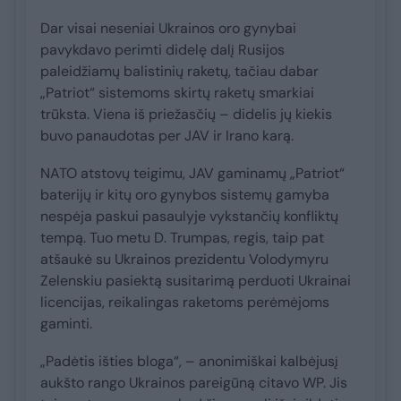
Dar visai neseniai Ukrainos oro gynybai
pavykdavo perimti didelę dalį Rusijos
paleidžiamų balistinių raketų, tačiau dabar
„Patriot“ sistemoms skirtų raketų smarkiai
trūksta. Viena iš priežasčių – didelis jų kiekis
buvo panaudotas per JAV ir Irano karą.
NATO atstovų teigimu, JAV gaminamų „Patriot“
baterijų ir kitų oro gynybos sistemų gamyba
nespėja paskui pasaulyje vykstančių konfliktų
tempą. Tuo metu D. Trumpas, regis, taip pat
atšaukė su Ukrainos prezidentu Volodymyru
Zelenskiu pasiektą susitarimą perduoti Ukrainai
licencijas, reikalingas raketoms perėmėjoms
gaminti.
„Padėtis išties bloga“, – anonimiškai kalbėjusį
aukšto rango Ukrainos pareigūną citavo WP. Jis