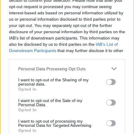
section to confirm your selection. Please note that after your
pirmas tris karo Ukrainoje savaites,
opt-out request is processed you may continue seeing
interest-based ads based on personal information utilized by
prisiminkime masinius raketų apšaudymus
us or personal information disclosed to third parties prior to
tiek iš povandeninių, tiek iš paprastų laivų, iš
your opt-out. You may separately opt-out of the further
bombonešių. Skaičiai mažėja drastiškai, ir tai
disclosure of your personal information by third parties on the
IAB’s list of downstream participants. This information may
rodo, kad resursai jau baigiasi.
also be disclosed by us to third parties on the
IAB’s List of
Downstream Participants
that may further disclose it to other
third parties.
Turint omenyje, kad fronte rusai naudoja
Personal Data Processing Opt Outs
neseniai pagamintas raketas, jie jau pereina
ne prie sandėlių, o tiesiogiai prie konvejerių.
I want to opt-out of the Sharing of my
personal data.
Tu naudoji tai, ką pagaminai. Konvejeris
Opted In
sugedo – raketa nepagaminta“, – dėstė
I want to opt-out of the Sale of my
D.Antanaitis.
Personal Data.
Opted In
I want to opt-out of processing my
Skelbiama apie tai, kad Ukrainos pajėgos
Personal Data for Targeted Advertising.
Opted In