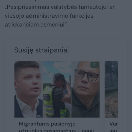
„Pasipriešinimas valstybės tarnautojui ar
viešojo administravimo funkcijas
atliekančiam asmeniui“.
Susiję straipsniai
Migrantams pasienyje
Varėnos 
užpuolus pasieniečius – nauji
jau treči