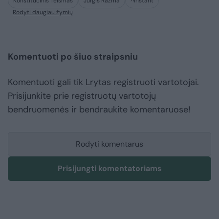
Konstitucinis Teismas
Jurgis Razma
^Instant
Rodyti daugiau žymių
Komentuoti po šiuo straipsniu
Komentuoti gali tik Lrytas registruoti vartotojai.
Prisijunkite prie registruotų vartotojų
bendruomenės ir bendraukite komentaruose!
Rodyti komentarus
Prisijungti komentatoriams