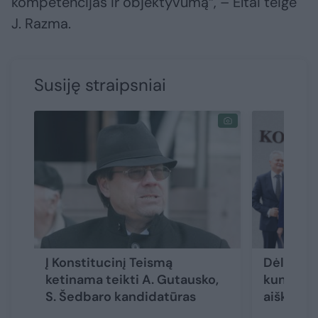
kompetencijas ir objektyvumą“, – Eltai teigė
J. Razma.
Susiję straipsniai
Į Konstitucinį Teismą
Dėl Konst
ketinama teikti A. Gutausko,
kunkuliuo
S. Šedbaro kandidatūras
aiškėja 