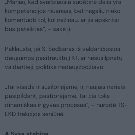
„Manau, kad svarbiausia sudėtinė dalis yra
kompetencijos niuansas, bet negaliu nieko
komentuoti tol, kol nežinau, ar jis apskritai
bus pateiktas“, – sakė ji.
Paklausta, jei S. Šedbaras iš valdančiosios
daugumos pasitrauktų į KT, ar nesusilpnėtų
valdantieji, politikė nedaugžodžiavo.
„Tai visada ir susilpnėjame, ir, naujais nariais
pasipildant, pastiprėjame. Tai čia toks
dinamiškas ir gyvas procesas“, – nurodė TS-
LKD frakcijos seniūnė.
A.Sysą stebina