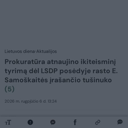
Lietuvos diena
Aktualijos
Prokuratūra atnaujino ikiteisminį
tyrimą dėl LSDP posėdyje rasto E.
Samoškaitės įrašančio tušinuko
(5)
2026 m. rugpjūčio 6 d. 13:24
Lrytas.lt