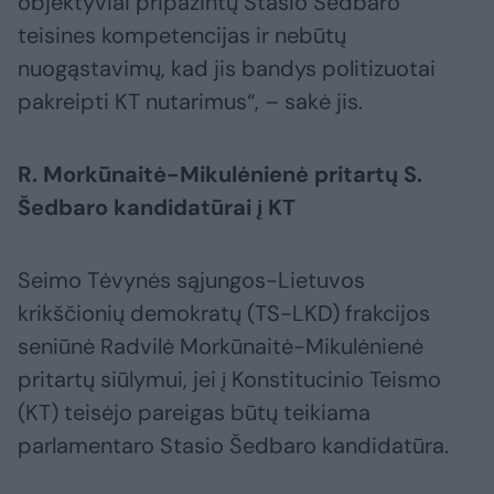
objektyviai pripažintų Stasio Šedbaro
teisines kompetencijas ir nebūtų
nuogąstavimų, kad jis bandys politizuotai
pakreipti KT nutarimus“, – sakė jis.
R. Morkūnaitė-Mikulėnienė pritartų S.
Šedbaro kandidatūrai į KT
Seimo Tėvynės sąjungos-Lietuvos
krikščionių demokratų (TS-LKD) frakcijos
seniūnė Radvilė Morkūnaitė-Mikulėnienė
pritartų siūlymui, jei į Konstitucinio Teismo
(KT) teisėjo pareigas būtų teikiama
parlamentaro Stasio Šedbaro kandidatūra.