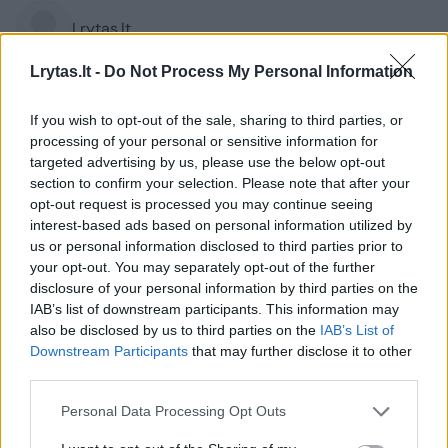
Lrytas.lt
Lrytas.lt -
Do Not Process My Personal Information
Po atsisveikinimo ceremonijos K.
Prunskienė išlydima į paskutinę kelionę –
If you wish to opt-out of the sale, sharing to third parties, or
gedulinga procesija pajudėjo į Antakalnio
processing of your personal or sensitive information for
targeted advertising by us, please use the below opt-out
kapines. Pirmoji Lietuvos premjerė
section to confirm your selection. Please note that after your
amžinojo poilsio atgulė Signatarų
opt-out request is processed you may continue seeing
kalnelyje. Prie kapavietės sakomos
interest-based ads based on personal information utilized by
us or personal information disclosed to third parties prior to
atsisveikinimo kalbos, o velionė pagerbta
your opt-out. You may separately opt-out of the further
tylos minute. Nuleidžiant urną į žemę
disclosure of your personal information by third parties on the
nuaidėjo trys salvių šūviai, sugiedotas
IAB’s list of downstream participants. This information may
Lietuvos himnas. Laidotuvių ceremonijos
also be disclosed by us to third parties on the
IAB’s List of
Downstream Participants
that may further disclose it to other
metu velionės artimiesiems taip pat
third parties.
perduota valstybės vėliava.
Personal Data Processing Opt Outs