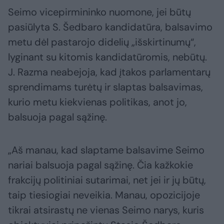
Seimo vicepirmininko nuomone, jei būtų
pasiūlyta S. Šedbaro kandidatūra, balsavimo
metu dėl pastarojo didelių „išskirtinumų“,
lyginant su kitomis kandidatūromis, nebūtų.
J. Razma neabejoja, kad įtakos parlamentarų
sprendimams turėtų ir slaptas balsavimas,
kurio metu kiekvienas politikas, anot jo,
balsuoja pagal sąžinę.
„Aš manau, kad slaptame balsavime Seimo
nariai balsuoja pagal sąžinę. Čia kažkokie
frakcijų politiniai sutarimai, net jei ir jų būtų,
taip tiesiogiai neveikia. Manau, opozicijoje
tikrai atsirastų ne vienas Seimo narys, kuris