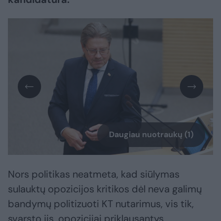
Daugiau nuotraukų (1)
Nors politikas neatmeta, kad siūlymas
sulauktų opozicijos kritikos dėl neva galimų
bandymų politizuoti KT nutarimus, vis tik,
svarsto jis, opozicijai priklausantys