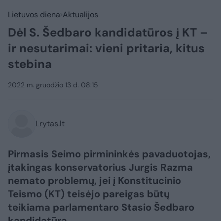
Lietuvos diena
Aktualijos
Dėl S. Šedbaro kandidatūros į KT –
ir nesutarimai: vieni pritaria, kitus
stebina
2022 m. gruodžio 13 d. 08:15
Lrytas.lt
Pirmasis Seimo pirmininkės pavaduotojas,
įtakingas konservatorius Jurgis Razma
nemato problemų, jei į Konstitucinio
Teismo (KT) teisėjo pareigas būtų
teikiama parlamentaro Stasio Šedbaro
kandidatūra.