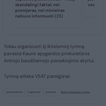
skandalingi faktai: nei
vedantį 
premjeras, nei ministras
nebuvo informuoti
(25)
Toliau organizuoti šį ikiteisminį tyrimą
pavesta Kauno apygardos prokuratūros
Antrojo baudžiamojo persekiojimo skyriui.
Tyrimą atlieka VSAT pareigūnai.
pasieniečiai
migrantai
įtarimai
Rodyti daugiau žymių