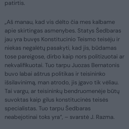
patirtis.
„Aš manau, kad vis dėlto čia mes kalbame
apie skirtingas asmenybes. Statys Šedbaras
jau yra buvęs Konstitucinio Teismo teisėju ir
niekas negalėtų pasakyti, kad jis, būdamas
tose pareigose, dirbo kaip nors politizuotai ar
nekvalifikuotai. Tuo tarpu Juozas Bernatonis
buvo labai aštrus politikas ir teisininko
išsilavinimą, man atrodo, jis įgavo tik vėliau.
Tai vargu, ar teisininkų bendruomenėje būtų
suvoktas kaip gilus konstitucinės teisės
specialistas. Tuo tarpu Šedbaras
neabejotinai toks yra“, – svarstė J. Razma.