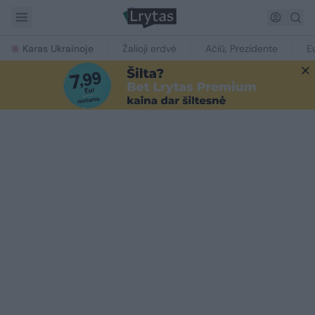
Karas Ukrainoje
Žalioji erdvė
Ačiū, Prezidente
E