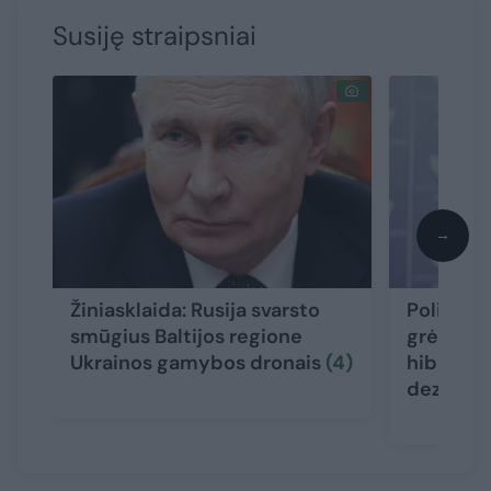
Susiję straipsniai
→
Žiniasklaida: Rusija svarsto
Politikai
smūgius Baltijos regione
grėsmę Li
Ukrainos gamybos dronais
(4)
hibridinė
dezinfor