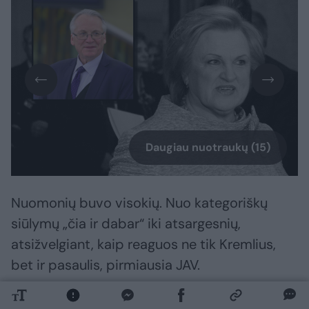
Daugiau nuotraukų (15)
Nuomonių buvo visokių. Nuo kategoriškų
siūlymų „čia ir dabar“ iki atsargesnių,
atsižvelgiant, kaip reaguos ne tik Kremlius,
bet ir pasaulis, pirmiausia JAV.