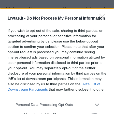
„Kiek man žinoma, ponas Kaunas teigia, kad
Generalinė prokuratūra atmetė mano
Lrytas.lt -
Do Not Process My Personal Information
pranešimą kaip nepagrįstą ar panašiai. Tačiau
If you wish to opt-out of the sale, sharing to third parties, or
Generalinė prokuratūra man suteikė
processing of your personal or sensitive information for
pranešėjo statusą, o pranešimą perdavė
targeted advertising by us, please use the below opt-out
nagrinėti Specialiųjų tyrimų tarnybai (STT)“, –
section to confirm your selection. Please note that after your
opt-out request is processed you may continue seeing
nurodė A. Beinoras.
interest-based ads based on personal information utilized by
us or personal information disclosed to third parties prior to
your opt-out. You may separately opt-out of the further
Pasak jo, STT ikiteisminio tyrimo nepradėjo,
disclosure of your personal information by third parties on the
nes galimai padaryta žala nesiekė
IAB’s list of downstream participants. This information may
also be disclosed by us to third parties on the
IAB’s List of
baudžiamajai atsakomybei taikomos ribos.
Downstream Participants
that may further disclose it to other
Vis dėlto, A. Beinoro teigimu, institucija
third parties.
perdavė informaciją dėl nustatytų trūkumų
Personal Data Processing Opt Outs
šalinimo.