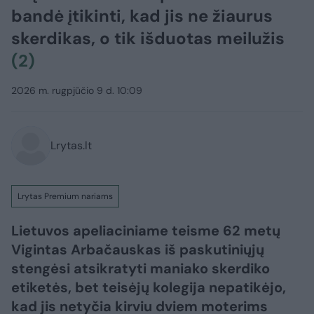
bandė įtikinti, kad jis ne žiaurus
skerdikas, o tik išduotas meilužis
(2)
2026 m. rugpjūčio 9 d. 10:09
Lrytas.lt
Lrytas Premium nariams
Lietuvos apeliaciniame teisme 62 metų
Vigintas Arbačauskas iš paskutiniųjų
stengėsi atsikratyti maniako skerdiko
etiketės, bet teisėjų kolegija nepatikėjo,
kad jis netyčia kirviu dviem moterims