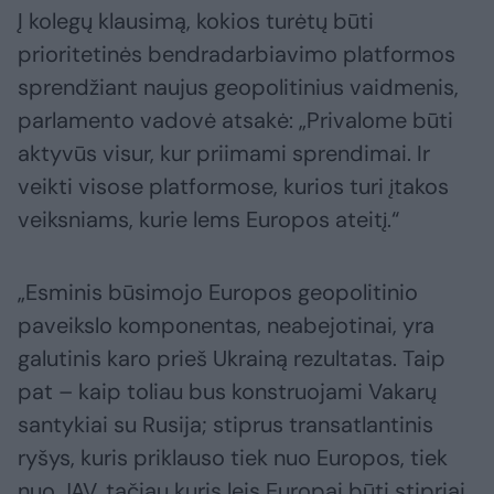
Į kolegų klausimą, kokios turėtų būti
prioritetinės bendradarbiavimo platformos
sprendžiant naujus geopolitinius vaidmenis,
parlamento vadovė atsakė: „Privalome būti
aktyvūs visur, kur priimami sprendimai. Ir
veikti visose platformose, kurios turi įtakos
veiksniams, kurie lems Europos ateitį.“
„Esminis būsimojo Europos geopolitinio
paveikslo komponentas, neabejotinai, yra
galutinis karo prieš Ukrainą rezultatas. Taip
pat – kaip toliau bus konstruojami Vakarų
santykiai su Rusija; stiprus transatlantinis
ryšys, kuris priklauso tiek nuo Europos, tiek
nuo JAV, tačiau kuris leis Europai būti stipriai,