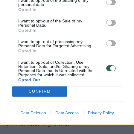
I want to opt-out of the Sharing of my
personal data.
Opted In
„STT nutarė nepradėti ikiteisminio tyrimo,
I want to opt-out of the Sale of my
tačiau KAM per Viešųjų pirkimų tarnybą
Personal Data.
Opted In
perdavė apie 10 punktų nurodymų
trūkumams šalinti pagal mano pranešime
I want to opt-out of processing my
Personal Data for Targeted Advertising.
nurodytas aplinkybes“, – sakė buvęs karys.
Opted In
I want to opt-out of Collection, Use,
Retention, Sale, and/or Sharing of my
A. Beinoras 2024 metais kreipėsi į Krašto
Personal Data that Is Unrelated with the
Purposes for which it was collected.
apsaugos ministerijos Korupcijos prevencijos
Opted Out
ir tyrimų skyrių, nurodydamas, kad svetainės
CONFIRM
„Karys.lt“ atnaujinimo ir SMS žinučių siuntimo
pirkimo sąlygos galėjo būti pritaikytos
Data Deletion
Data Access
Privacy Policy
konkretiems tiekėjams – bendrovėms
„Freshmedia“ ir „Libonet“.