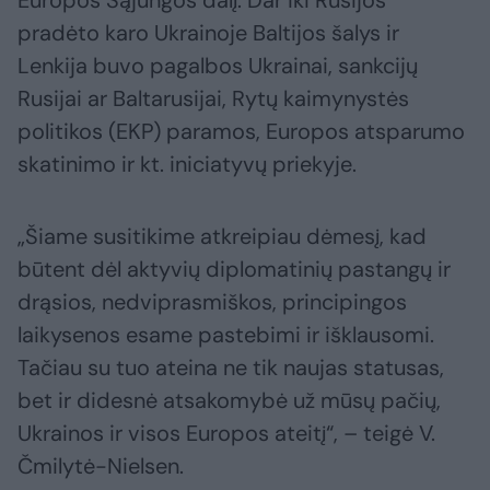
Europos Sąjungos dalį. Dar iki Rusijos
pradėto karo Ukrainoje Baltijos šalys ir
Lenkija buvo pagalbos Ukrainai, sankcijų
Rusijai ar Baltarusijai, Rytų kaimynystės
politikos (EKP) paramos, Europos atsparumo
skatinimo ir kt. iniciatyvų priekyje.
„Šiame susitikime atkreipiau dėmesį, kad
būtent dėl aktyvių diplomatinių pastangų ir
drąsios, nedviprasmiškos, principingos
laikysenos esame pastebimi ir išklausomi.
Tačiau su tuo ateina ne tik naujas statusas,
bet ir didesnė atsakomybė už mūsų pačių,
Ukrainos ir visos Europos ateitį“, – teigė V.
Čmilytė-Nielsen.