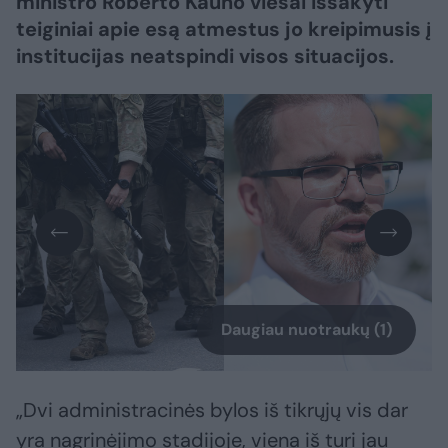
ministro Roberto Kauno viešai išsakyti
teiginiai apie esą atmestus jo kreipimusis į
institucijas neatspindi visos situacijos.
Daugiau nuotraukų (1)
„Dvi administracinės bylos iš tikrųjų vis dar
yra nagrinėjimo stadijoje, viena iš turi jau