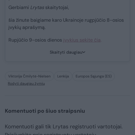
Gerbiami
Lrytas
skaitytojai,
šia žinute baigiame karo Ukrainoje rugpjūčio 8-osios
įvykių aprašymą.
Rupjūčio 9-osios dienos
įvykius sekite čia
.
Skaityti daugiau
Viktorija Čmilytė-Nielsen
Lenkija
Europos Sąjunga (ES)
Rodyti daugiau žymių
Komentuoti po šiuo straipsniu
Komentuoti gali tik Lrytas registruoti vartotojai.