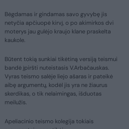
Bėgdamas ir gindamas savo gyvybę jis
netyčia apčiuopė kirvį, o po akimirkos dvi
moterys jau gulėjo kraujo klane praskelta
kaukole.
Būtent tokią sunkiai tikėtiną versiją teismui
bandė įpiršti nuteistasis V.Arbačauskas.
Vyras teismo salėje liejo ašaras ir pateikė
aibę argumentų, kodėl jis yra ne žiaurus
skerdikas, o tik nelaimingas, išduotas
meilužis.
Apeliacinio teismo kolegija tokiais