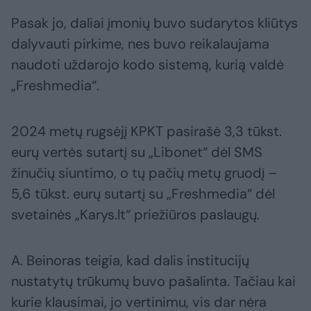
Pasak jo, daliai įmonių buvo sudarytos kliūtys
dalyvauti pirkime, nes buvo reikalaujama
naudoti uždarojo kodo sistemą, kurią valdė
„Freshmedia“.
2024 metų rugsėjį KPKT pasirašė 3,3 tūkst.
eurų vertės sutartį su „Libonet“ dėl SMS
žinučių siuntimo, o tų pačių metų gruodį –
5,6 tūkst. eurų sutartį su „Freshmedia“ dėl
svetainės „Karys.lt“ priežiūros paslaugų.
A. Beinoras teigia, kad dalis institucijų
nustatytų trūkumų buvo pašalinta. Tačiau kai
kurie klausimai, jo vertinimu, vis dar nėra