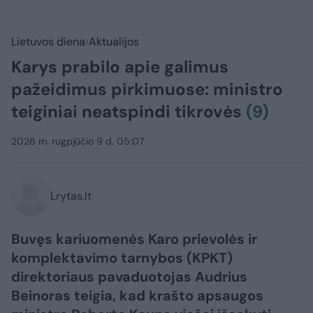
Lietuvos diena
Aktualijos
Karys prabilo apie galimus
pažeidimus pirkimuose: ministro
teiginiai neatspindi tikrovės
(9)
2026 m. rugpjūčio 9 d. 05:07
Lrytas.lt
Buvęs kariuomenės Karo prievolės ir
komplektavimo tarnybos (KPKT)
direktoriaus pavaduotojas Audrius
Beinoras teigia, kad krašto apsaugos