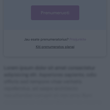
Prenumeruoti
Jau esate prenumeratorius?
Prisijunkite
Kiti prenumeratos planai
Lorem ipsum dolor sit amet consectetur
adipisicing elit. Asperiores sapiente, odio
officiis sed tempore vitae veritatis
repellendus, ad saepe architecto
repudiandae corrupti sit non error illum
consequuntur adipisci dignissimos maxime.