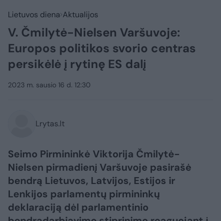
Lietuvos diena
Aktualijos
V. Čmilytė-Nielsen Varšuvoje:
Europos politikos svorio centras
persikėlė į rytinę ES dalį
2023 m. sausio 16 d. 12:30
Lrytas.lt
Seimo Pirmininkė Viktorija Čmilytė-
Nielsen pirmadienį Varšuvoje pasirašė
bendrą Lietuvos, Latvijos, Estijos ir
Lenkijos parlamentų pirmininkų
deklaraciją dėl parlamentinio
bendradarbiavimo stiprinimo reaguojant į