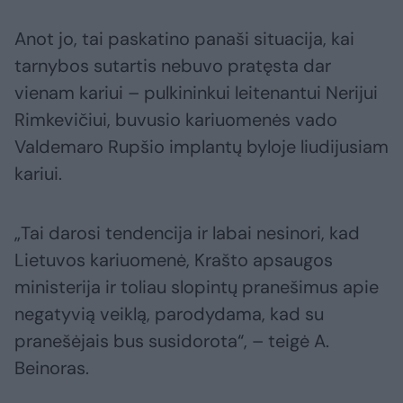
Anot jo, tai paskatino panaši situacija, kai
tarnybos sutartis nebuvo pratęsta dar
vienam kariui – pulkininkui leitenantui Nerijui
Rimkevičiui, buvusio kariuomenės vado
Valdemaro Rupšio implantų byloje liudijusiam
kariui.
„Tai darosi tendencija ir labai nesinori, kad
Lietuvos kariuomenė, Krašto apsaugos
ministerija ir toliau slopintų pranešimus apie
negatyvią veiklą, parodydama, kad su
pranešėjais bus susidorota“, – teigė A.
Beinoras.