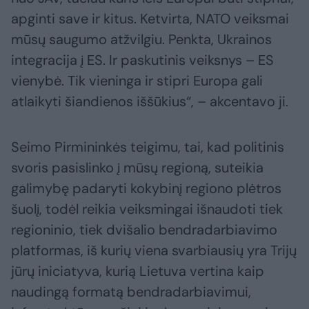
apginti save ir kitus. Ketvirta, NATO veiksmai
mūsų saugumo atžvilgiu. Penkta, Ukrainos
integracija į ES. Ir paskutinis veiksnys – ES
vienybė. Tik vieninga ir stipri Europa gali
atlaikyti šiandienos iššūkius“, – akcentavo ji.
Seimo Pirmininkės teigimu, tai, kad politinis
svoris pasislinko į mūsų regioną, suteikia
galimybę padaryti kokybinį regiono plėtros
šuolį, todėl reikia veiksmingai išnaudoti tiek
regioninio, tiek dvišalio bendradarbiavimo
platformas, iš kurių viena svarbiausių yra Trijų
jūrų iniciatyva, kurią Lietuva vertina kaip
naudingą formatą bendradarbiavimui,