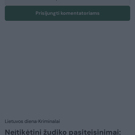
Prisijungti komentatoriams
Lietuvos diena
Kriminalai
Neįtikėtini žudiko pasiteisinimai: