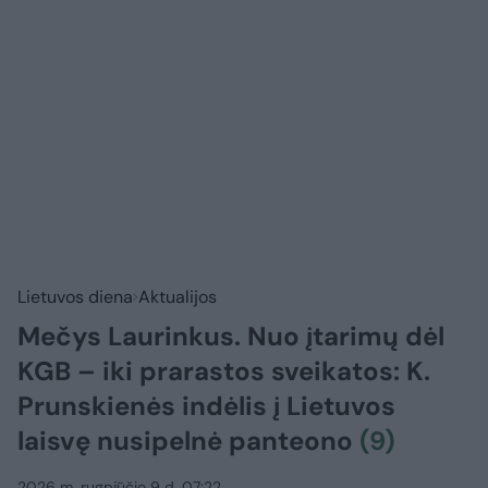
Lietuvos diena
Aktualijos
Mečys Laurinkus. Nuo įtarimų dėl
KGB – iki prarastos sveikatos: K.
Prunskienės indėlis į Lietuvos
laisvę nusipelnė panteono
(9)
2026 m. rugpjūčio 9 d. 07:22