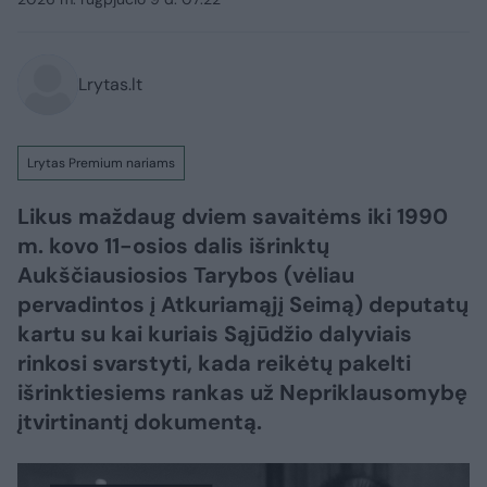
Lrytas.lt
Lrytas Premium nariams
Likus maždaug dviem savaitėms iki 1990
m. kovo 11-osios dalis išrinktų
Aukščiausiosios Tarybos (vėliau
pervadintos į Atkuriamąjį Seimą) deputatų
kartu su kai kuriais Sąjūdžio dalyviais
rinkosi svarstyti, kada reikėtų pakelti
išrinktiesiems rankas už Nepriklausomybę
įtvirtinantį dokumentą.