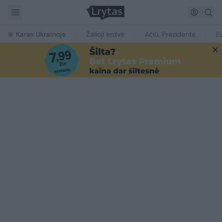
Karas Ukrainoje
Žalioji erdvė
Ačiū, Prezidente
E