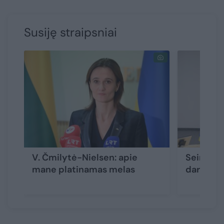
Susiję straipsniai
V. Čmilytė-Nielsen: apie
Seimo pi
mane platinamas melas
darbo viz