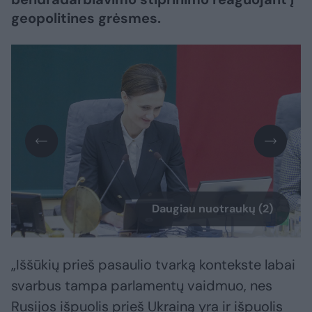
geopolitines grėsmes.
Daugiau nuotraukų (2)
„Iššūkių prieš pasaulio tvarką kontekste labai
svarbus tampa parlamentų vaidmuo, nes
Rusijos išpuolis prieš Ukrainą yra ir išpuolis