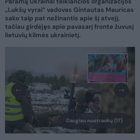
Paramą Ukrainai teikiančios organizacijos
„Lukšų vyrai“ vadovas Gintautas Mauricas
sako taip pat nežinantis apie šį atvejį,
tačiau girdėjęs apie pavasarį fronte žuvusį
lietuvių kilmės ukrainietį.
Daugiau nuotraukų (17)