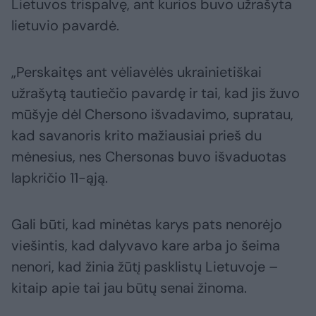
Lietuvos trispalvę, ant kurios buvo užrašyta
lietuvio pavardė.
„Perskaitęs ant vėliavėlės ukrainietiškai
užrašytą tautiečio pavardę ir tai, kad jis žuvo
mūšyje dėl Chersono išvadavimo, supratau,
kad savanoris krito mažiausiai prieš du
mėnesius, nes Chersonas buvo išvaduotas
lapkričio 11-ąją.
Gali būti, kad minėtas karys pats nenorėjo
viešintis, kad dalyvavo kare arba jo šeima
nenori, kad žinia žūtį pasklistų Lietuvoje –
kitaip apie tai jau būtų senai žinoma.