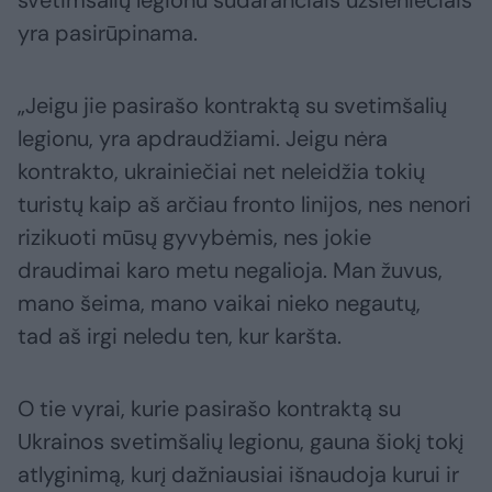
svetimšalių legionu sudarančiais užsieniečiais
yra pasirūpinama.
„Jeigu jie pasirašo kontraktą su svetimšalių
legionu, yra apdraudžiami. Jeigu nėra
kontrakto, ukrainiečiai net neleidžia tokių
turistų kaip aš arčiau fronto linijos, nes nenori
rizikuoti mūsų gyvybėmis, nes jokie
draudimai karo metu negalioja. Man žuvus,
mano šeima, mano vaikai nieko negautų,
tad aš irgi neledu ten, kur karšta.
O tie vyrai, kurie pasirašo kontraktą su
Ukrainos svetimšalių legionu, gauna šiokį tokį
atlyginimą, kurį dažniausiai išnaudoja kurui ir