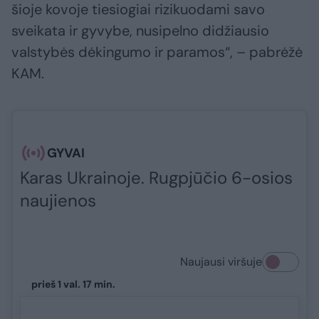
šioje kovoje tiesiogiai rizikuodami savo
sveikata ir gyvybe, nusipelno didžiausio
valstybės dėkingumo ir paramos“, – pabrėžė
KAM.
GYVAI
Karas Ukrainoje. Rugpjūčio 6-osios
naujienos
Naujausi viršuje
prieš 1 val. 17 min.