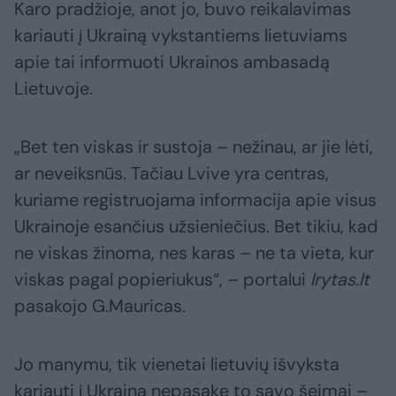
Karo pradžioje, anot jo, buvo reikalavimas
kariauti į Ukrainą vykstantiems lietuviams
apie tai informuoti Ukrainos ambasadą
Lietuvoje.
„Bet ten viskas ir sustoja – nežinau, ar jie lėti,
ar neveiksnūs. Tačiau Lvive yra centras,
kuriame registruojama informacija apie visus
Ukrainoje esančius užsieniečius. Bet tikiu, kad
ne viskas žinoma, nes karas – ne ta vieta, kur
viskas pagal popieriukus“, – portalui
lrytas.lt
pasakojo G.Mauricas.
Jo manymu, tik vienetai lietuvių išvyksta
kariauti į Ukrainą nepasakę to savo šeimai –