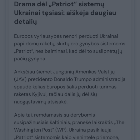
Drama dėl „Patriot“ sistemų
Ukrainai tęsiasi: aiškėja daugiau
detalių
Europos vyriausybės nenori perduoti Ukrainai
papildomų raketų, skirtų oro gynybos sistemoms
„Patriot“, nes baiminasi, kad dėl to susilpnėtų jų
pačių gynyba.
Anksčiau šiemet Jungtinių Amerikos Valstijų
(JAV) prezidento Donaldo Trumpo administracija
spaudė kelias Europos šalis perduoti turimas
raketas Kyjivui, tačiau dalis jų dėl šių
nuogąstavimų atsisakė.
Apie tai, remdamasis su derybomis
susipažinusiais šaltiniais, pranešė laikraštis „The
Washington Post“ (WP). Ukraina pasikliauja
„Patriot“ sistemomis kaip vienintele priemone,