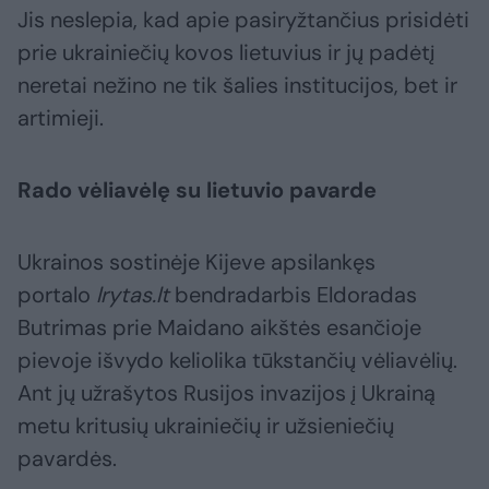
Jis neslepia, kad apie pasiryžtančius prisidėti
prie ukrainiečių kovos lietuvius ir jų padėtį
neretai nežino ne tik šalies institucijos, bet ir
artimieji.
Rado vėliavėlę su lietuvio pavarde
Ukrainos sostinėje Kijeve apsilankęs
portalo
lrytas.lt
bendradarbis Eldoradas
Butrimas prie Maidano aikštės esančioje
pievoje išvydo keliolika tūkstančių vėliavėlių.
Ant jų užrašytos Rusijos invazijos į Ukrainą
metu kritusių ukrainiečių ir užsieniečių
pavardės.