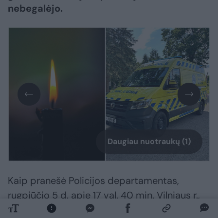
nebegalėjo.
Daugiau nuotraukų (1)
Kaip pranešė Policijos departamentas,
rugpjūčio 5 d. apie 17 val. 40 min. Vilniaus r.,
Avižienių miestelyje, namo kieme, rastas