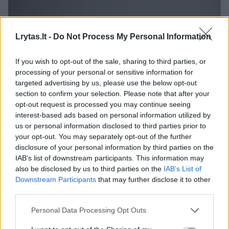
Lrytas.lt -
Do Not Process My Personal Information
If you wish to opt-out of the sale, sharing to third parties, or
processing of your personal or sensitive information for
targeted advertising by us, please use the below opt-out
section to confirm your selection. Please note that after your
opt-out request is processed you may continue seeing
Daugiau nuotraukų (17)
interest-based ads based on personal information utilized by
us or personal information disclosed to third parties prior to
your opt-out. You may separately opt-out of the further
disclosure of your personal information by third parties on the
Gintautas Mauricas.
IAB’s list of downstream participants. This information may
M.Žičiaus nuotr.
also be disclosed by us to third parties on the
IAB’s List of
Downstream Participants
that may further disclose it to other
third parties.
Visgi G.Mauricas įsitikinęs – lietuviai,
vykstantys į Ukrainą kariauti prieš Rusijos
Personal Data Processing Opt Outs
agresorių, puikiai supranta, kur važiuoja.