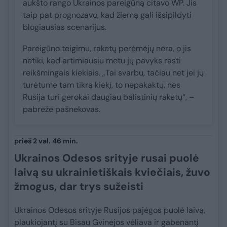
aukšto rango Ukrainos pareigūną citavo WP. Jis
taip pat prognozavo, kad žiemą gali išsipildyti
blogiausias scenarijus.
Pareigūno teigimu, raketų perėmėjų nėra, o jis
netiki, kad artimiausiu metu jų pavyks rasti
reikšmingais kiekiais. „Tai svarbu, tačiau net jei jų
turėtume tam tikrą kiekį, to nepakaktų, nes
Rusija turi gerokai daugiau balistinių raketų“, –
pabrėžė pašnekovas.
prieš 2 val. 46 min.
Ukrainos Odesos srityje rusai puolė
laivą su ukrainietiškais kviečiais, žuvo
žmogus, dar trys sužeisti
Ukrainos Odesos srityje Rusijos pajėgos puolė laivą,
plaukiojantį su Bisau Gvinėjos vėliava ir gabenantį