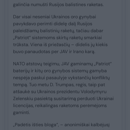
galinčia numušti Rusijos balistines raketas.
Dar visai neseniai Ukrainos oro gynybai
pavykdavo perimti didelę dalį Rusijos
paleidžiamų balistinių raketų, tačiau dabar
„Patriot“ sistemoms skirtų raketų smarkiai
trūksta. Viena iš priežasčių – didelis jų kiekis
buvo panaudotas per JAV ir Irano karą.
NATO atstovų teigimu, JAV gaminamų „Patriot“
baterijų ir kitų oro gynybos sistemų gamyba
nespėja paskui pasaulyje vykstančių konfliktų
tempą. Tuo metu D. Trumpas, regis, taip pat
atšaukė su Ukrainos prezidentu Volodymyru
Zelenskiu pasiektą susitarimą perduoti Ukrainai
licencijas, reikalingas raketoms perėmėjoms
gaminti.
„Padėtis išties bloga“, – anonimiškai kalbėjusį