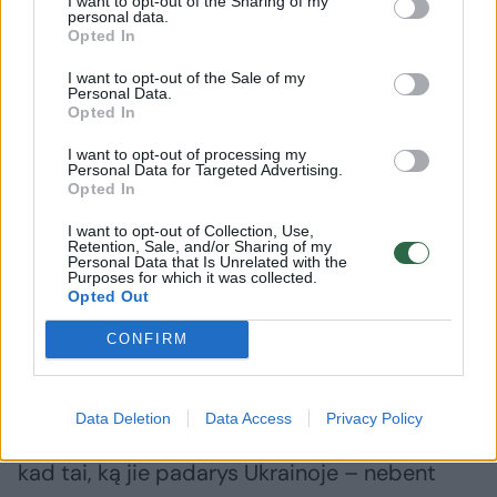
I want to opt-out of the Sharing of my
personal data.
Opted In
„Nei vienas normalus žmogus nevažiuoja į
I want to opt-out of the Sale of my
Personal Data.
kariaujančią valstybę – net humanitarinę
Opted In
pagalbą vežti. Normalūs žmonės sėdi
I want to opt-out of processing my
namuose prie
teliko
ir sako: „Ko ten lendant į
Personal Data for Targeted Advertising.
Opted In
Ukrainą?“. Bet ten vykstantys žmonės
supranta, kad nei jie, nei jų vaikai nesugebės
I want to opt-out of Collection, Use,
Retention, Sale, and/or Sharing of my
atiduoti tos skolos Ukrainai, kurią jie dabar
Personal Data that Is Unrelated with the
Purposes for which it was collected.
aukoja.
Opted Out
CONFIRM
Mes nesėdime rūsiuose, mūsų namai nedega,
mūsų vaikai mokosi mokyklose, o ne mokyklų
Data Deletion
Data Access
Privacy Policy
rūsiuose. Tie vyrai, kurie ten važiuoja, žino,
kad tai, ką jie padarys Ukrainoje – nebent