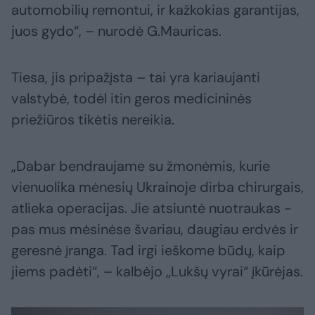
automobilių remontui, ir kažkokias garantijas,
juos gydo“, – nurodė G.Mauricas.
Tiesa, jis pripažįsta – tai yra kariaujanti
valstybė, todėl itin geros medicininės
priežiūros tikėtis nereikia.
„Dabar bendraujame su žmonėmis, kurie
vienuolika mėnesių Ukrainoje dirba chirurgais,
atlieka operacijas. Jie atsiuntė nuotraukas -
pas mus mėsinėse švariau, daugiau erdvės ir
geresnė įranga. Tad irgi ieškome būdų, kaip
jiems padėti“, – kalbėjo „Lukšų vyrai“ įkūrėjas.