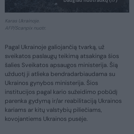
Daugiau nuotraukų (17)
Karas Ukrainoje.
AFP/Scanpix nuotr.
Pagal Ukrainoje galiojančią tvarką, už
sveikatos paslaugų teikimą atsakinga šios
šalies Sveikatos apsaugos ministerija. Šią
užduotį ji atlieka bendradarbiaudama su
Ukrainos gynybos ministerija. Šios
institucijos pagal kario sužeidimo pobūdį
parenka gydymą ir/ar reabilitaciją Ukrainos
kariams ar kitų valstybių piliečiams,
kovojantiems Ukrainos pusėje.