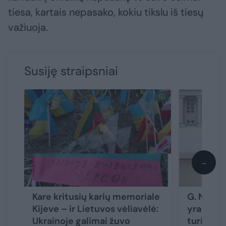
tiesa, kartais nepasako, kokiu tikslu iš tiesų
važiuoja.
Susiję straipsniai
→
Kare kritusių karių memoriale
G. Nausė
Kijeve – ir Lietuvos vėliavėlė:
yra negr
Ukrainoje galimai žuvo
turime b