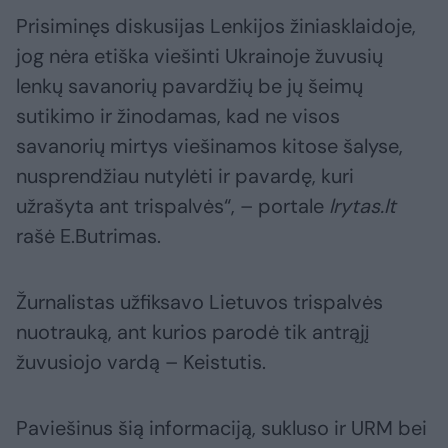
Prisiminęs diskusijas Lenkijos žiniasklaidoje,
jog nėra etiška viešinti Ukrainoje žuvusių
lenkų savanorių pavardžių be jų šeimų
sutikimo ir žinodamas, kad ne visos
savanorių mirtys viešinamos kitose šalyse,
nusprendžiau nutylėti ir pavardę, kuri
užrašyta ant trispalvės“, – portale
lrytas.lt
rašė E.Butrimas.
Žurnalistas užfiksavo Lietuvos trispalvės
nuotrauką, ant kurios parodė tik antrąjį
žuvusiojo vardą – Keistutis.
Paviešinus šią informaciją, sukluso ir URM bei