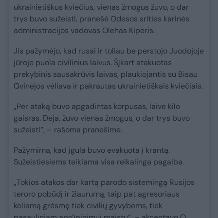
ukrainietiškus kviečius, vienas žmogus žuvo, o dar
trys buvo sužeisti, pranešė Odesos srities karinės
administracijos vadovas Olehas Kiperis.
Jis pažymėjo, kad rusai ir toliau be perstojo Juodojoje
jūroje puola civilinius laivus. Šįkart atakuotas
prekybinis sausakrūvis laivas, plaukiojantis su Bisau
Gvinėjos vėliava ir pakrautas ukrainietiškais kviečiais.
„Per ataką buvo apgadintas korpusas, laive kilo
gaisras. Deja, žuvo vienas žmogus, o dar trys buvo
sužeisti“, – rašoma pranešime.
Pažymima, kad įgula buvo evakuota į krantą.
Sužeistiesiems teikiama visa reikalinga pagalba.
„Tokios atakos dar kartą parodo sistemingą Rusijos
teroro pobūdį ir žiaurumą, taip pat agresoriaus
keliamą grėsmę tiek civilių gyvybėms, tiek
pasauliniam aprūpinimui maistu“, – akcentavo O.