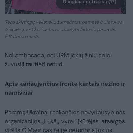
Daugiau nuotraukų (17)
Tarp skirtingų vėliavėlių žurnalistas pamatė ir Lietuvos
trispalvę, ant kurios buvo užrašyta lietuvio pavardė.
E.Butrimo nuotr.
Nei ambasada, nei URM jokių žinių apie
žuvusįjį tautietį neturi.
Apie kariaujančius fronte kartais nežino ir
namiškiai
Paramą Ukrainai renkančios nevyriausybinės
organizacijos „Lukšų vyrai“ įkūrėjas, atsargos
viršila G.Mauricas teigė neturintis jokios