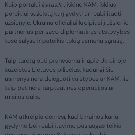
Kaip portalui
lrytas.lt
aiškino KAM, iškilus
poreikiui sužeistą karį gydyti ar reabilituoti
užsienyje, Ukraina oficialiai kreipiasi į užsienio
partnerius per savo diplomatines atstovybes
tose šalyse ir pateikia tokių asmenų sąrašą.
Taip turėtų būti pranešama ir apie Ukrainoje
sužeistus Lietuvos piliečius, kadangi šie
asmenys nėra deleguoti valstybės ar KAM, jie
taip pat nėra tarptautinės operacijos ar
misijos dalis.
KAM atkreipia dėmesį, kad Ukrainos karių
gydymo bei reabilitavimo paslaugas teikia
dauguma Europos Sąjungos valstybių,