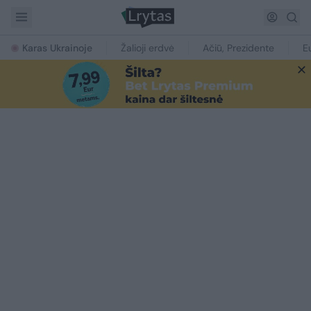
Karas Ukrainoje
Žalioji erdvė
Ačiū, Prezidente
E