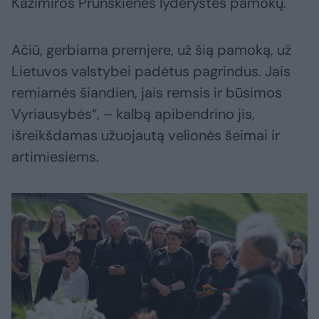
Kazimiros Prunskienės lyderystės pamokų.
Ačiū, gerbiama premjere, už šią pamoką, už
Lietuvos valstybei padėtus pagrindus. Jais
remiamės šiandien, jais remsis ir būsimos
Vyriausybės“, – kalbą apibendrino jis,
išreikšdamas užuojautą velionės šeimai ir
artimiesiems.