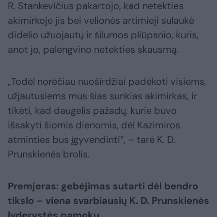
R. Stankevičius pakartojo, kad netekties
akimirkoje jis bei velionės artimieji sulaukė
didelio užuojautų ir šilumos pliūpsnio, kuris,
anot jo, palengvino netekties skausmą.
„Todėl norėčiau nuoširdžiai padėkoti visiems,
užjautusiems mus šias sunkias akimirkas, ir
tikėti, kad daugelis pažadų, kurie buvo
išsakyti šiomis dienomis, dėl Kazimiros
atminties bus įgyvendinti“, – tarė K. D.
Prunskienės brolis.
Premjeras: gebėjimas sutarti dėl bendro
tikslo – viena svarbiausių K. D. Prunskienės
lyderystės pamokų