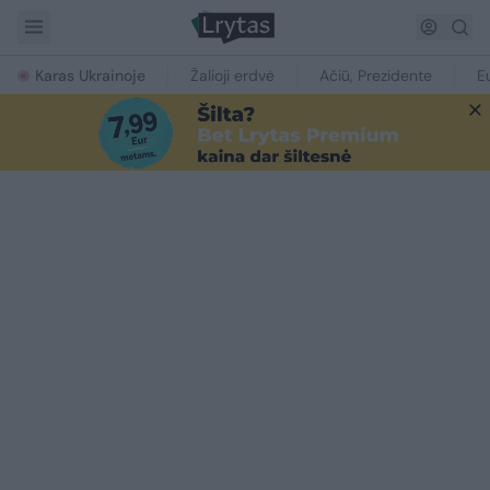
Karas Ukrainoje
Žalioji erdvė
Ačiū, Prezidente
E