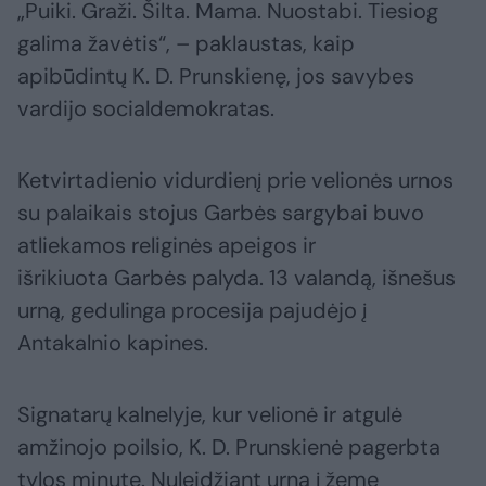
„Puiki. Graži. Šilta. Mama. Nuostabi. Tiesiog
galima žavėtis“, – paklaustas, kaip
apibūdintų K. D. Prunskienę, jos savybes
vardijo socialdemokratas.
Ketvirtadienio vidurdienį prie velionės urnos
su palaikais stojus Garbės sargybai buvo
atliekamos religinės apeigos ir
išrikiuota Garbės palyda. 13 valandą, išnešus
urną, gedulinga procesija pajudėjo į
Antakalnio kapines.
Signatarų kalnelyje, kur velionė ir atgulė
amžinojo poilsio, K. D. Prunskienė pagerbta
tylos minute. Nuleidžiant urną į žemę