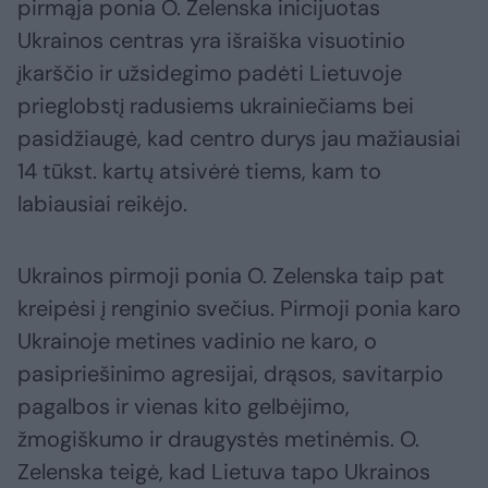
pirmąja ponia O. Zelenska inicijuotas
Ukrainos centras yra išraiška visuotinio
įkarščio ir užsidegimo padėti Lietuvoje
prieglobstį radusiems ukrainiečiams bei
pasidžiaugė, kad centro durys jau mažiausiai
14 tūkst. kartų atsivėrė tiems, kam to
labiausiai reikėjo.
Ukrainos pirmoji ponia O. Zelenska taip pat
kreipėsi į renginio svečius. Pirmoji ponia karo
Ukrainoje metines vadinio ne karo, o
pasipriešinimo agresijai, drąsos, savitarpio
pagalbos ir vienas kito gelbėjimo,
žmogiškumo ir draugystės metinėmis. O.
Zelenska teigė, kad Lietuva tapo Ukrainos