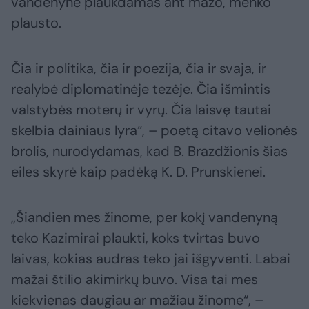
vandenyne plaukdamas ant mažo, menko
plausto.
Čia ir politika, čia ir poezija, čia ir svaja, ir
realybė diplomatinėje tezėje. Čia išmintis
valstybės moterų ir vyrų. Čia laisvę tautai
skelbia dainiaus lyra“, – poetą citavo velionės
brolis, nurodydamas, kad B. Brazdžionis šias
eiles skyrė kaip padėką K. D. Prunskienei.
„Šiandien mes žinome, per kokį vandenyną
teko Kazimirai plaukti, koks tvirtas buvo
laivas, kokias audras teko jai išgyventi. Labai
mažai štilio akimirkų buvo. Visa tai mes
kiekvienas daugiau ar mažiau žinome“, –