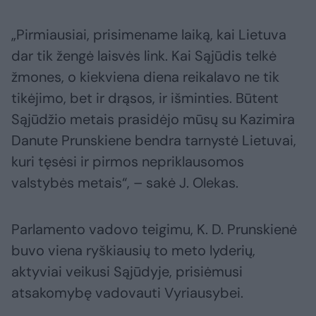
„Pirmiausiai, prisimename laiką, kai Lietuva
dar tik žengė laisvės link. Kai Sąjūdis telkė
žmones, o kiekviena diena reikalavo ne tik
tikėjimo, bet ir drąsos, ir išminties. Būtent
Sąjūdžio metais prasidėjo mūsų su Kazimira
Danute Prunskiene bendra tarnystė Lietuvai,
kuri tęsėsi ir pirmos nepriklausomos
valstybės metais“, – sakė J. Olekas.
Parlamento vadovo teigimu, K. D. Prunskienė
buvo viena ryškiausių to meto lyderių,
aktyviai veikusi Sąjūdyje, prisiėmusi
atsakomybę vadovauti Vyriausybei.