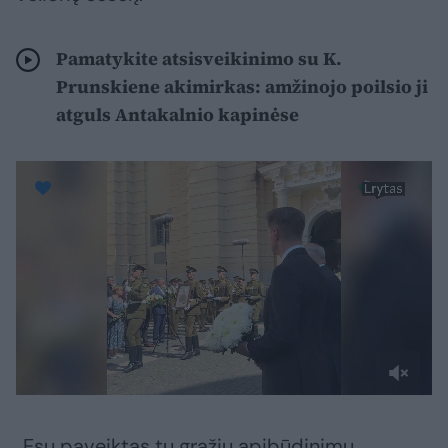
Pamatykite atsisveikinimo su K.
Prunskiene akimirkas: amžinojo poilsio ji
atguls Antakalnio kapinėse
„Esu paveiktas tų gražių apibūdinimų,