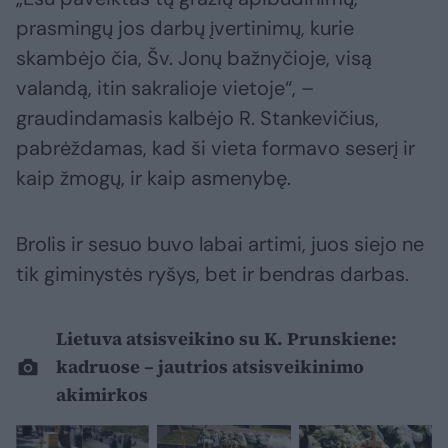
prasmingų jos darbų įvertinimų, kurie
skambėjo čia, Šv. Jonų bažnyčioje, visą
valandą, itin sakralioje vietoje“, –
graudindamasis kalbėjo R. Stankevičius,
pabrėždamas, kad ši vieta formavo seserį ir
kaip žmogų, ir kaip asmenybę.
Brolis ir sesuo buvo labai artimi, juos siejo ne
tik giminystės ryšys, bet ir bendras darbas.
Lietuva atsisveikino su K. Prunskiene:
kadruose – jautrios atsisveikinimo
akimirkos