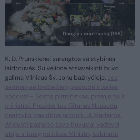
Daugiau nuotraukų (156)
K. D. Prunskienei surengtos valstybinės
laidotuvės. Su velione atsisveikinti buvo
galima Vilniaus Šv. Jonų bažnyčioje.
Jos
šermenyse trečiadienį pasirodė ir šalies
vadovai – Seimo pirmininkas, premjeras ir
ministrai. Prezidentas Gitanas Nausėda
neatvyko, nes dirba nuotoliu iš Madeiros.
Atiduoti pagarbą savo buvusiai vadovei
atėjo ir buvę politikės Ministrų kabineto