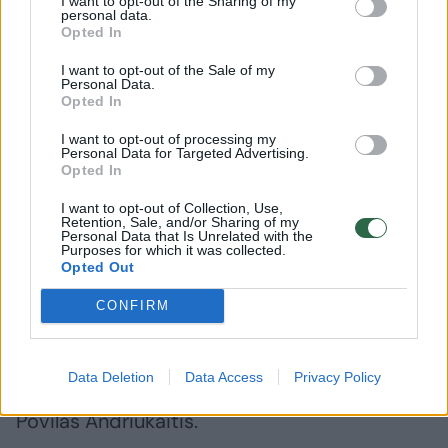
I want to opt-out of the Sharing of my
padėdavo ir jai nuimti kai kuriuos dalykus.
personal data.
Opted In
Žinoma, šiandien turiu viską sukaupti, sugerti
I want to opt-out of the Sale of my
– tai, kas tvyro čia, ta gera emocija, kuri
Personal Data.
Opted In
sklinda iš tų žmonių, kurie čia atėjo“, – sakė
jis.
I want to opt-out of processing my
Personal Data for Targeted Advertising.
Opted In
„Tai labai lengvina išsiskyrimo momentą ir
I want to opt-out of Collection, Use,
Retention, Sale, and/or Sharing of my
sumažina skausmą, kuris natūraliai egzistuoja
Personal Data that Is Unrelated with the
Purposes for which it was collected.
kiekvienam žmogui, netekusiam artimiausių“,
Opted Out
– teigė R. Stankevičius.
CONFIRM
Komplimentų velionei negailėjo ir
Data Deletion
Data Access
Privacy Policy
europarlamentaras, signataras Vytenis
Povilas Andriukaitis.