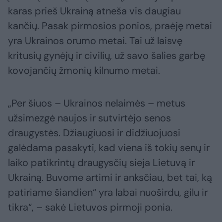
karas prieš Ukrainą atneša vis daugiau
kančių. Pasak pirmosios ponios, praėję metai
yra Ukrainos orumo metai. Tai už laisvę
kritusių gynėjų ir civilių, už savo šalies garbę
kovojančių žmonių kilnumo metai.
„Per šiuos – Ukrainos nelaimės – metus
užsimezgė naujos ir sutvirtėjo senos
draugystės. Džiaugiuosi ir didžiuojuosi
galėdama pasakyti, kad viena iš tokių senų ir
laiko patikrintų draugysčių sieja Lietuvą ir
Ukrainą. Buvome artimi ir anksčiau, bet tai, ką
patiriame šiandien“ yra labai nuoširdu, gilu ir
tikra“, – sakė Lietuvos pirmoji ponia.