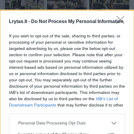
Lrytas.lt -
Do Not Process My Personal Information
If you wish to opt-out of the sale, sharing to third parties, or
processing of your personal or sensitive information for
targeted advertising by us, please use the below opt-out
section to confirm your selection. Please note that after your
opt-out request is processed you may continue seeing
interest-based ads based on personal information utilized by
us or personal information disclosed to third parties prior to
your opt-out. You may separately opt-out of the further
disclosure of your personal information by third parties on the
IAB’s list of downstream participants. This information may
also be disclosed by us to third parties on the
IAB’s List of
Downstream Participants
that may further disclose it to other
third parties.
„Mačiau ir didžiąsias pergales, ir skausmą,
kurį ji patyrė. Kartais buvau lyg jos dubleris,
Personal Data Processing Opt Outs
sugerdamas visas emocijas. Gal tai kartais