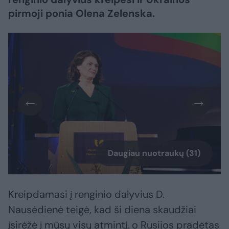
pirmoji ponia Olena Zelenska.
Daugiau nuotraukų (31)
Kreipdamasi į renginio dalyvius D.
Nausėdienė teigė, kad ši diena skaudžiai
įsirėžė į mūsų visų atmintį, o Rusijos pradėtas