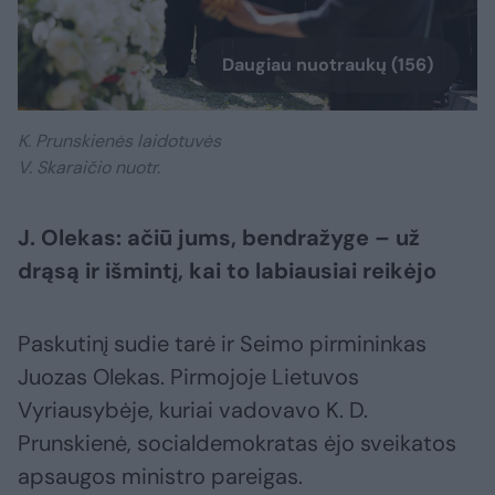
Daugiau nuotraukų (156)
K. Prunskienės laidotuvės
V. Skaraičio nuotr.
J. Olekas: ačiū jums, bendražyge – už
drąsą ir išmintį, kai to labiausiai reikėjo
Paskutinį sudie tarė ir Seimo pirmininkas
Juozas Olekas. Pirmojoje Lietuvos
Vyriausybėje, kuriai vadovavo K. D.
Prunskienė, socialdemokratas ėjo sveikatos
apsaugos ministro pareigas.