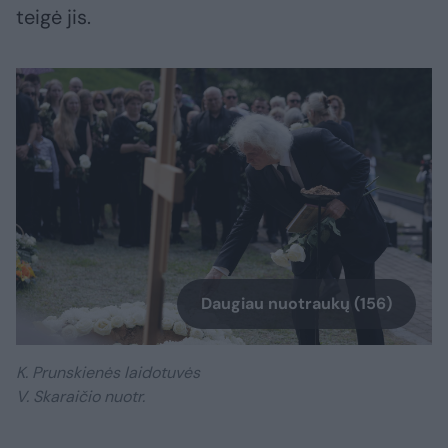
teigė jis.
Daugiau nuotraukų (156)
K. Prunskienės laidotuvės
V. Skaraičio nuotr.