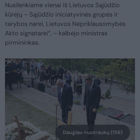
Nusilenkiame vienai iš Lietuvos Sąjūdžio
kūrėjų – Sąjūdžio iniciatyvinės grupės ir
tarybos narei, Lietuvos Nepriklausomybės
Akto signatarei“, – kalbėjo ministras
pirmininkas.
Daugiau nuotraukų (156)