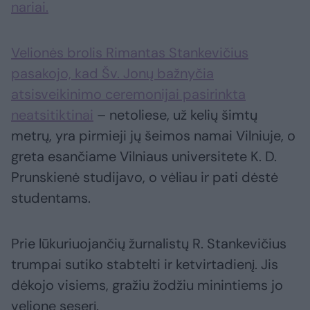
nariai.
Velionės brolis Rimantas Stankevičius
pasakojo, kad Šv. Jonų bažnyčia
atsisveikinimo ceremonijai pasirinkta
neatsitiktinai
– netoliese, už kelių šimtų
metrų, yra pirmieji jų šeimos namai Vilniuje, o
greta esančiame Vilniaus universitete K. D.
Prunskienė studijavo, o vėliau ir pati dėstė
studentams.
Prie lūkuriuojančių žurnalistų R. Stankevičius
trumpai sutiko stabtelti ir ketvirtadienį. Jis
dėkojo visiems, gražiu žodžiu minintiems jo
velionę seserį.