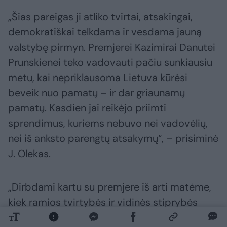
„Šias pareigas ji atliko tvirtai, atsakingai,
demokratiškai telkdama ir vesdama jauną
valstybę pirmyn. Premjerei Kazimirai Danutei
Prunskienei teko vadovauti pačiu sunkiausiu
metu, kai nepriklausoma Lietuva kūrėsi
beveik nuo pamatų – ir dar griaunamų
pamatų. Kasdien jai reikėjo priimti
sprendimus, kuriems nebuvo nei vadovėlių,
nei iš anksto parengtų atsakymų“, – prisiminė
J. Olekas.
„Dirbdami kartu su premjere iš arti matėme,
kiek ramios tvirtybės ir vidinės stiprybės
reikėjo buriant komandą ir vedant šalį