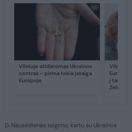
Vilniuje atidaromas Ukrainos
Vilniuje 
centras – pirma tokia įstaiga
Europoje
Europoje
į tautieč
Zelenska
D. Nausėdienės teigimu, kartu su Ukrainos