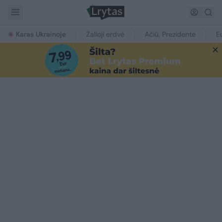
Karas Ukrainoje
Žalioji erdvė
Ačiū, Prezidente
E