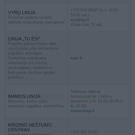
+370 670 00027 (I–V 10.00–
VYRŲ LINIJA
14.00 val.)
Emocinė parama vyrams,
vyrulinija.lt
telefonu konsultuoja specialistai
Atsako per 72 val.
LINIJA „TU ESI“
Pagalba galvojantiems apie
savižudybę arba ieškantiems
pagalbos artimajam
Svetainėje pateikiama
tuesi.lt
informacija yra trumpa,
atsižvelgiant į konkrečius
kiekvienos tikslinės grupės
poreikius
Telefonas laikinai
MAMOS LINIJA
nepasiekiamas į laiškus
Mamoms, kurios ieško
atsakoma (I-IV 10.00–20.00 V
emocinės pagalbos anonimiškai
iki 18.00)
mamoslinija.lt
KRIZINIO NĖŠTUMO
CENTRAS
+370 603 57912
Nemokama psichologinė