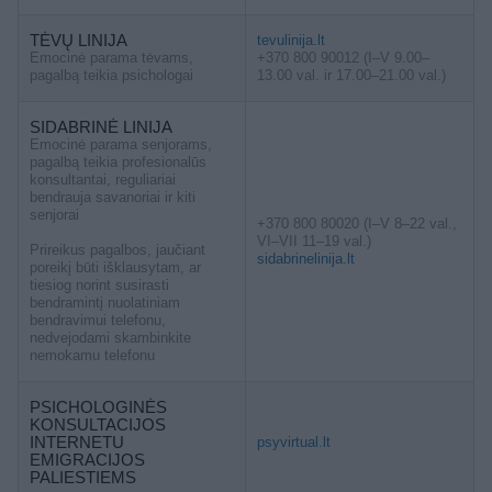
TĖVŲ LINIJA
tevulinija.lt
Emocinė parama tėvams,
+370 800 90012 (I–V 9.00–
pagalbą teikia psichologai
13.00 val. ir 17.00–21.00 val.)
SIDABRINĖ LINIJA
Emocinė parama senjorams,
pagalbą teikia profesionalūs
konsultantai, reguliariai
bendrauja savanoriai ir kiti
senjorai
+370 800 80020 (I–V 8–22 val.,
VI–VII 11–19 val.)
Prireikus pagalbos, jaučiant
sidabrinelinija.lt
poreikį būti išklausytam, ar
tiesiog norint susirasti
bendramintį nuolatiniam
bendravimui telefonu,
nedvejodami skambinkite
nemokamu telefonu
PSICHOLOGINĖS
KONSULTACIJOS
INTERNETU
psyvirtual.lt
EMIGRACIJOS
PALIESTIEMS