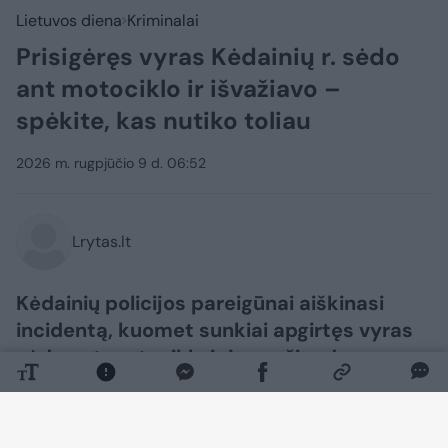
Lietuvos diena
Kriminalai
Prisigėręs vyras Kėdainių r. sėdo
ant motociklo ir išvažiavo –
spėkite, kas nutiko toliau
2026 m. rugpjūčio 9 d. 06:52
Lrytas.lt
Kėdainių policijos pareigūnai aiškinasi
incidentą, kuomet sunkiai apgirtęs vyras
sėdo ant motociklo ir juo važiuodamas
nukentėjo pats.