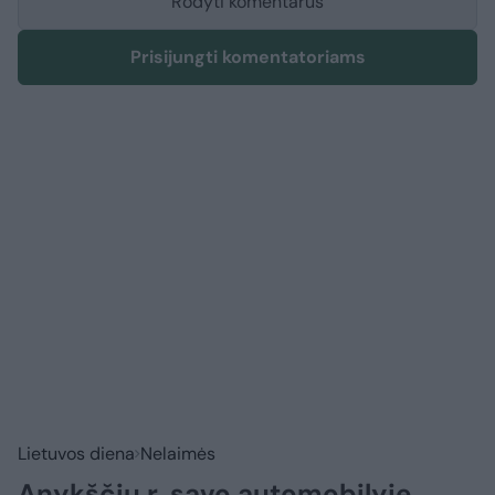
Rodyti komentarus
Prisijungti komentatoriams
Lietuvos diena
Nelaimės
Anykščių r. savo automobilyje