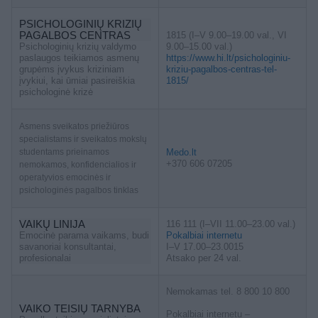
PSICHOLOGINIŲ KRIZIŲ
PAGALBOS CENTRAS
1815 (I–V 9.00–19.00 val., VI
Psichologinių krizių valdymo
9.00–15.00 val.)
paslaugos teikiamos asmenų
https://www.hi.lt/psichologiniu-
grupėms įvykus kriziniam
kriziu-pagalbos-centras-tel-
įvykiui, kai ūmiai pasireiškia
1815/
psichologinė krizė
Asmens sveikatos priežiūros
specialistams ir sveikatos mokslų
studentams prieinamos
Medo.lt
+370 606 07205
nemokamos, konfidencialios ir
operatyvios emocinės ir
psichologinės pagalbos tinklas
VAIKŲ LINIJA
116 111 (I–VII 11.00–23.00 val.)
Emocinė parama vaikams, budi
Pokalbiai internetu
savanoriai konsultantai,
I–V 17.00–23.0015
profesionalai
Atsako per 24 val.
Nemokamas tel. 8 800 10 800
VAIKO TEISIŲ TARNYBA
Pokalbiai internetu –