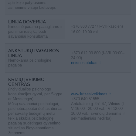
aplinkoje patyrusiems
asmenims visoje Lietuvoje.
LINIJA DOVERIJA
Emocinė parama paaugliams ir
+370 800 77277 I–VII (kasdien)
jaunimui rusų k., budi
16.00–19.00 val.
savanoriai konsultantai
ANKSTUKŲ PAGALBOS
+370 612 03 800 (I–VII 00:00–
LINIJA
24:00)
Nemokama psichologinė
neisnesiotukas.lt
pagalba
KRIZIŲ ĮVEIKIMO
CENTRAS
(individualios psichologo
konsultacijos gyvai, per Skype
www.krizesiveikimas.lt
ar Messenger)
+370 640 51555
Mūsų savanoriai psichologai,
Antakalnio g. 97–47, Vilnius (I–
psichoterapeutai šešias dienas
V 16.00– 20.00 val., VI 12.00–
per savaitę budėjimų metu
16.00 val., švenčių dienomis ir
teikia skubią psichologinę
sekmadieniais nedirba)
pagalbą sudėtingas gyvenimo
situacijas išgyvenantiems
žmonėms