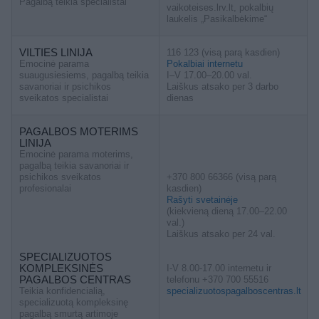
Pagalbą teikia specialistai
vaikoteises.lrv.lt, pokalbių
laukelis „Pasikalbėkime“
VILTIES LINIJA
116 123 (visą parą kasdien)
Emocinė parama
Pokalbiai internetu
suaugusiesiems, pagalbą teikia
I–V 17.00–20.00 val.
savanoriai ir psichikos
Laiškus atsako per 3 darbo
sveikatos specialistai
dienas
PAGALBOS MOTERIMS
LINIJA
Emocinė parama moterims,
pagalbą teikia savanoriai ir
psichikos sveikatos
+370 800 66366 (visą parą
profesionalai
kasdien)
Rašyti svetainėje
(kiekvieną dieną 17.00–22.00
val.)
Laiškus atsako per 24 val.
SPECIALIZUOTOS
KOMPLEKSINĖS
I-V 8.00-17.00 internetu ir
PAGALBOS CENTRAS
telefonu +370 700 55516
Teikia konfidencialią,
specializuotospagalboscentras.lt
specializuotą kompleksinę
pagalbą smurtą artimoje