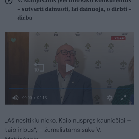
V. Matijošaitis įvertino savo konkurentus
– sutverti dainuoti, lai dainuoja, o dirbti –
dirba
„Aš nesitikiu nieko. Kaip nuspręs kauniečiai –
taip ir bus“, – žurnalistams sakė V.