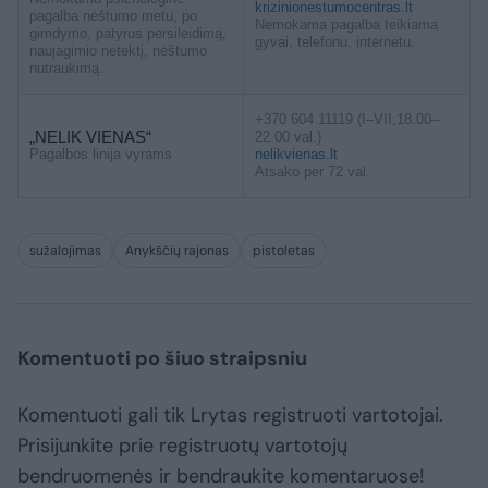
krizinionestumocentras.lt
pagalba nėštumo metu, po
Nemokama pagalba teikiama
gimdymo, patyrus persileidimą,
gyvai, telefonu, internetu.
naujagimio netektį, nėštumo
nutraukimą.
+370 604 11119 (I–VII,18.00–
„NELIK VIENAS“
22.00 val.)
Pagalbos linija vyrams
nelikvienas.lt
Atsako per 72 val.
sužalojimas
Anykščių rajonas
pistoletas
Komentuoti po šiuo straipsniu
Komentuoti gali tik Lrytas registruoti vartotojai.
Prisijunkite prie registruotų vartotojų
bendruomenės ir bendraukite komentaruose!