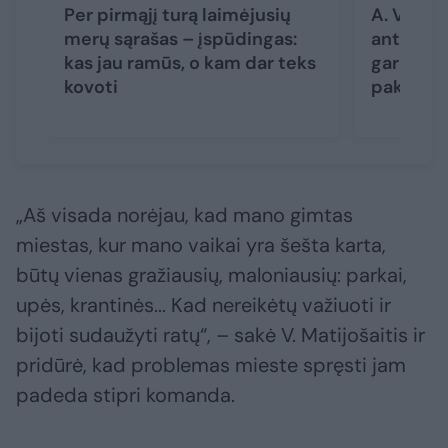
Per pirmąjį turą laimėjusių
A. Vaitku
merų sąrašas – įspūdingas:
antrojo 
kas jau ramūs, o kam dar teks
garbė ma
kovoti
pakliūsi
„Aš visada norėjau, kad mano gimtas
miestas, kur mano vaikai yra šešta karta,
būtų vienas gražiausių, maloniausių: parkai,
upės, krantinės... Kad nereikėtų važiuoti ir
bijoti sudaužyti ratų“, – sakė V. Matijošaitis ir
pridūrė, kad problemas mieste spręsti jam
padeda stipri komanda.