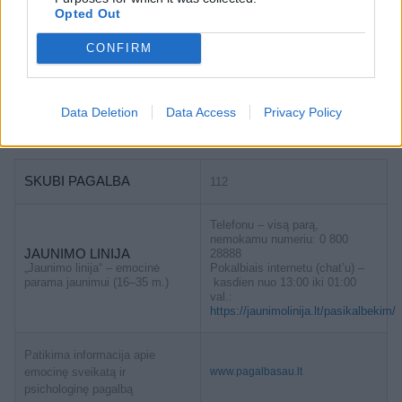
Opted Out
Įvykio aplinkybės aiškinamos.
CONFIRM
Buvote įvykio vietoje? Turite nuotraukų ar vaizdo
Data Deletion
Data Access
Privacy Policy
medžiagos? Pasidalinkite vaizdais su kitais lrytas.lt
skaitytojais. Viską galite siųsti adresu
news@lrytas.lt
.
SKUBI PAGALBA
112
Telefonu – visą parą,
nemokamu numeriu: 0 800
JAUNIMO LINIJA
28888
„Jaunimo linija“ – emocinė
Pokalbiais internetu (chat’u) –
parama jaunimui (16–35 m.)
kasdien nuo 13:00 iki 01:00
val.:
https://jaunimolinija.lt/pasikalbekim/
Patikima informacija apie
emocinę sveikatą ir
www.pagalbasau.lt
psichologinę pagalbą