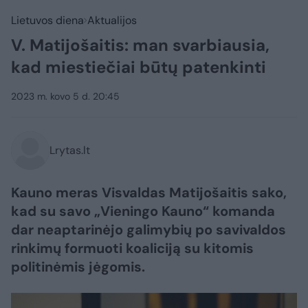
Lietuvos diena
Aktualijos
V. Matijošaitis: man svarbiausia,
kad miestiečiai būtų patenkinti
2023 m. kovo 5 d. 20:45
Lrytas.lt
Kauno meras Visvaldas Matijošaitis sako,
kad su savo „Vieningo Kauno“ komanda
dar neaptarinėjo galimybių po savivaldos
rinkimų formuoti koaliciją su kitomis
politinėmis jėgomis.