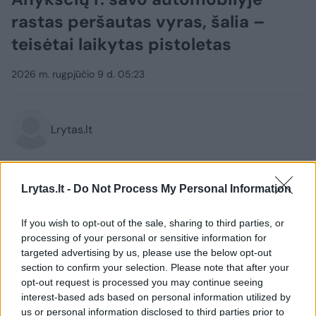
rastas peršautas vyras, šalia –
teisėtai laikytas pistoletas
2026 m. rugpjūčio 9 d. 05:23
Lrytas.lt
Į Vilniaus medikų rankas pateko vyras su
Lrytas.lt -
Do Not Process My Personal Information
šautine žaizda. Vyriškis rastas savo
automobilyje, Anykščių rajone.
If you wish to opt-out of the sale, sharing to third parties, or
processing of your personal or sensitive information for
targeted advertising by us, please use the below opt-out
section to confirm your selection. Please note that after your
opt-out request is processed you may continue seeing
interest-based ads based on personal information utilized by
us or personal information disclosed to third parties prior to