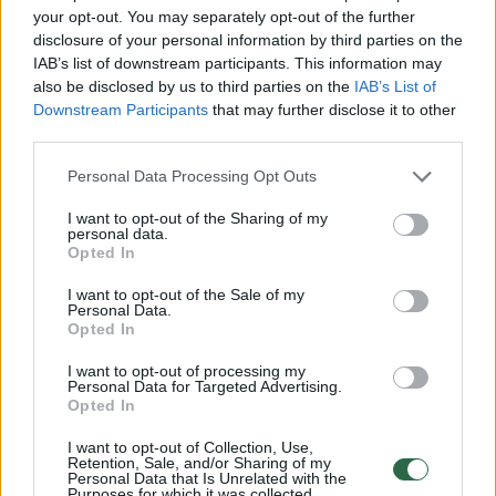
your opt-out. You may separately opt-out of the further
disclosure of your personal information by third parties on the
IAB’s list of downstream participants. This information may
also be disclosed by us to third parties on the
IAB’s List of
Downstream Participants
that may further disclose it to other
third parties.
Daugiau nuotraukų (1)
Personal Data Processing Opt Outs
I want to opt-out of the Sharing of my
Kaip pranešė Policijos departamentas,
personal data.
Opted In
rugpjūčio 8 d. apie 12 val. Anykščių r., ties
Aušros kaimu, savo automobilyje „Ford
I want to opt-out of the Sale of my
Personal Data.
Galaxy“ rastas susižalojęs vyras (gim. 1973
Opted In
m.), kuris paguldytas į Vilniaus ligoninę.
I want to opt-out of processing my
Personal Data for Targeted Advertising.
Opted In
Šalia vyriškio rastas ir paimtas teisėtai
I want to opt-out of Collection, Use,
laikomas 5,6 mm kalibro pistoletas „Margo“.
Retention, Sale, and/or Sharing of my
Personal Data that Is Unrelated with the
Purposes for which it was collected.