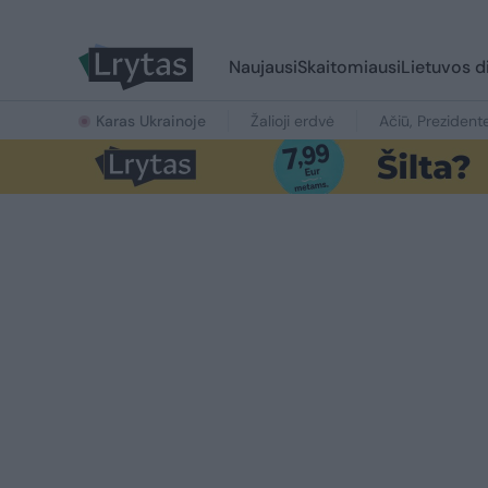
Naujausi
Skaitomiausi
Lietuvos d
Karas Ukrainoje
Žalioji erdvė
Ačiū, Prezident