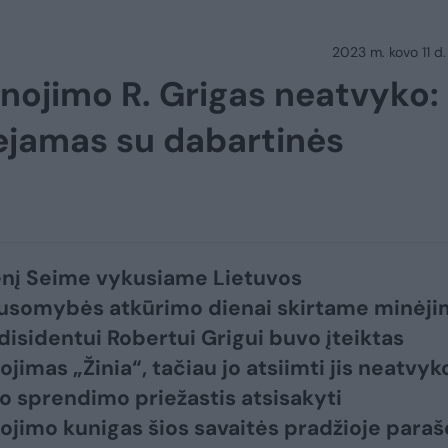
2023 m. kovo 11 d.
anojimo R. Grigas neatvyko:
iejamas su dabartinės
nį Seime vykusiame Lietuvos
ausomybės atkūrimo dienai skirtame minėj
 disidentui Robertui Grigui buvo įteiktas
jimas „Žinia“, tačiau jo atsiimti jis neatvyk
o sprendimo priežastis atsisakyti
jimo kunigas šios savaitės pradžioje paraš