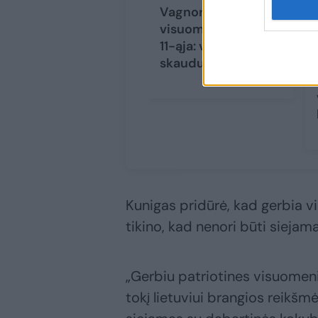
Vagnorius sveikina
visuomenę su Kovo
11-ąja: vis dar yra
skaudulėlių
Kunigas pridūrė, kad gerbia vi
tikino, kad nenori būti sieja
„Gerbiu patriotines visuomeni
tokį lietuviui brangios reikš