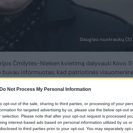
Daugiau nuotraukų (3)
ijos Čmilytės-Nielsen kvietimą dalyvauti Kovo 11
 buvau informuotas, kad patriotinės visuomenin
kti Kovo 11-osios proga skiriamą apdovanojimą. B
 verčiamas, parašiau LR Seimo kanceliarijos
Do Not Process My Personal Information
ties skyriui tokį laišką“, – rašė R. Grigas.
to opt-out of the sale, sharing to third parties, or processing of your per
formation for targeted advertising by us, please use the below opt-out s
r selection. Please note that after your opt-out request is processed y
dėsto, kad atsisako priimti apdovanojimą dėl jam
eing interest-based ads based on personal information utilized by us or
disclosed to third parties prior to your opt-out. You may separately opt-