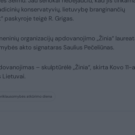
s Seimu. Jau senokai nebejaučiu, kad jis tinkama
adicinių konservatyvių, lietuvybę branginančių
 paskyroje teigė R. Grigas.
eninių organizacijų apdovanojimo „Žinia“ laureat
mybės akto signataras Saulius Pečeliūnas.
vanojimas – skulptūrėlė „Žinia“, skirta Kovo 11-aj
 Lietuvai.
priklausomybės atkūrimo diena