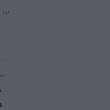
 10:07
ime
o.
ė