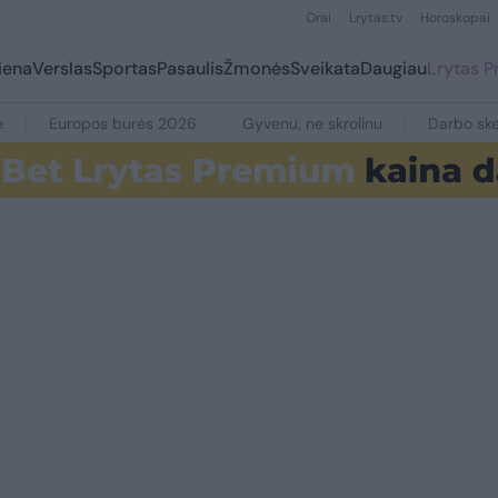
Orai
Lrytas.tv
Horoskopai
iena
Verslas
Sportas
Pasaulis
Žmonės
Sveikata
Daugiau
Lrytas 
e
Europos burės 2026
Gyvenu, ne skrolinu
Darbo ske