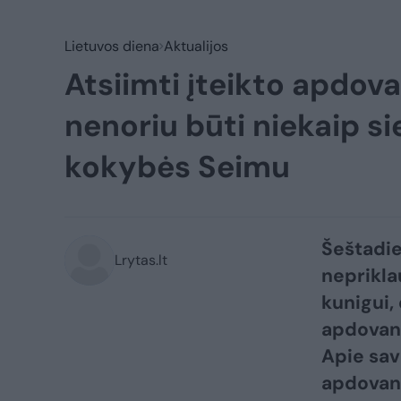
Lietuvos diena
Aktualijos
Atsiimti įteikto apdov
nenoriu būti niekaip s
kokybės Seimu
Šeštadie
Lrytas.lt
neprikl
kunigui,
apdovano
Apie sav
apdovano