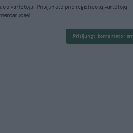
uoti vartotojai. Prisijunkite prie registruotų vartotojų
omentaruose!
Prisijungti komentatoria