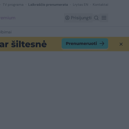
TV programa
Laikraščio prenumerata
Lrytas EN
Kontaktai
Premium
Prisijungti
lbimai