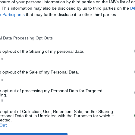
losure of your personal information by third parties on the IAB’s list of
. This information may also be disclosed by us to third parties on the
IA
u, turiu abejonių dėl man skirto apdovanojimo „Žin
Participants
that may further disclose it to other third parties.
artinio Seimo eilės metų veiklą, kurią laikau
iška, antinacionaline ir antikultūrine, nusprendžia
l Data Processing Opt Outs
 jis.
o opt-out of the Sharing of my personal data.
In
o opt-out of the Sale of my Personal Data.
In
to opt-out of processing my Personal Data for Targeted
ing.
In
o opt-out of Collection, Use, Retention, Sale, and/or Sharing
ersonal Data that Is Unrelated with the Purposes for which it
lected.
V. Čmilytės-
G. Nausėda
Out
Nielsen Kovo 11-
sveikina su 33-