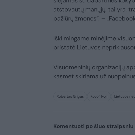
siejamas su dabartinės kokybė
atstovautų manųjų, tai yra, tr
pažiūrų žmones“, – „Facebook“
Iškilmingame minėjime visuom
pristatė Lietuvos nepriklauso
Visuomeninių organizacijų apdo
kasmet skiriama už nuopelnus
Robertas Grigas
Kovo 11-oji
Lietuvos ne
Komentuoti po šiuo straipsniu