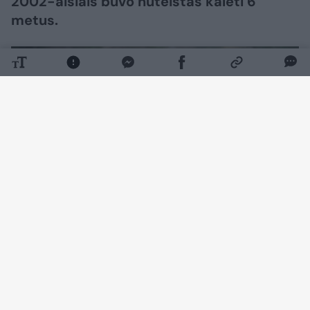
2002-aisiais buvo nuteistas kalėti 6
metus.
Daugiau nuotraukų (3)
Kretingalės pagrindinės mokyklos moksleivio
keturiolikmečio Manto P., kuris žuvo nuo
J.Selenio smūgių metaliniu strypu, tėvas