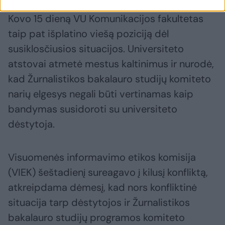
Kovo 15 dieną VU Komunikacijos fakultetas
taip pat išplatino viešą poziciją dėl
susiklosčiusios situacijos. Universiteto
atstovai atmetė mestus kaltinimus ir nurodė,
kad Žurnalistikos bakalauro studijų komiteto
narių elgesys negali būti vertinamas kaip
bandymas susidoroti su universiteto
dėstytoja.
Visuomenės informavimo etikos komisija
(VIEK) šeštadienį sureagavo į kilusį konfliktą,
atkreipdama dėmesį, kad nors konfliktinė
situacija tarp dėstytojos ir Žurnalistikos
bakalauro studijų programos komiteto