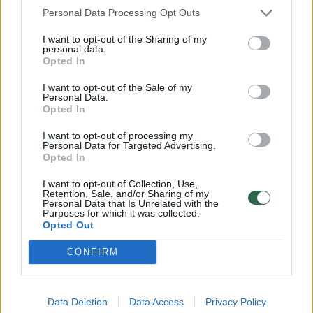
valdyba kreipėsi į Vilniaus
konfliktą
Personal Data Processing Opt Outs
universitetą: kaltina M.
LRT: man
Garbačiauskaitę-Budrienę
I want to opt-out of the Sharing of my
personal data.
mobingu dėstytojos atžvilgiu
Opted In
I want to opt-out of the Sale of my
Personal Data.
Opted In
I want to opt-out of processing my
LRT vadovė, komentuodama susiklosčiusią
Personal Data for Targeted Advertising.
Opted In
situaciją, teigė, kad LŽS valdybos sprendimą
vertina kaip dalyvavimą artėjančių LRT
I want to opt-out of Collection, Use,
Retention, Sale, and/or Sharing of my
generalinio direktoriaus rinkimų kampanijoje.
Personal Data that Is Unrelated with the
Purposes for which it was collected.
Opted Out
„Ir dabar pasirašyčiau po kiekvienu žodžiu,
CONFIRM
kurį išsakiau komiteto posėdžiuose“, – ELTAI
atsiųstame komentare akcentavo ji.
Data Deletion
Data Access
Privacy Policy