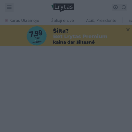
Karas Ukrainoje
Žalioji erdvė
Ačiū, Prezidente
E