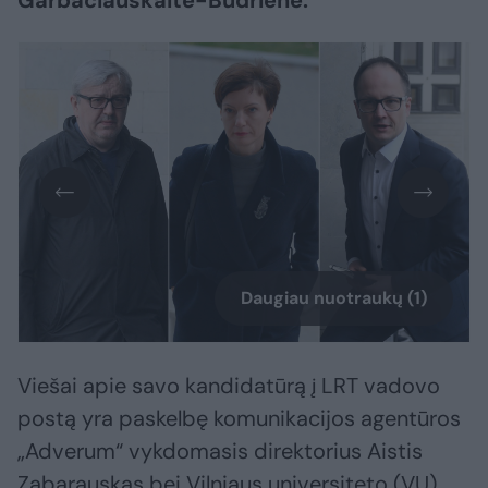
Garbačiauskaitė-Budrienė.
Daugiau nuotraukų (1)
Viešai apie savo kandidatūrą į LRT vadovo
postą yra paskelbę komunikacijos agentūros
„Adverum“ vykdomasis direktorius Aistis
Zabarauskas bei Vilniaus universiteto (VU)