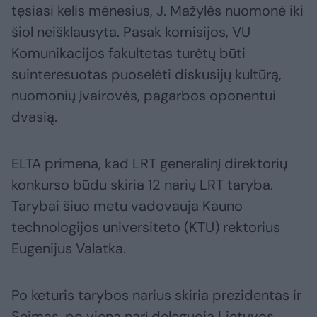
tęsiasi kelis mėnesius, J. Mažylės nuomonė iki
šiol neišklausyta. Pasak komisijos, VU
Komunikacijos fakultetas turėtų būti
suinteresuotas puoselėti diskusijų kultūrą,
nuomonių įvairovės, pagarbos oponentui
dvasią.
ELTA primena, kad LRT generalinį direktorių
konkurso būdu skiria 12 narių LRT taryba.
Tarybai šiuo metu vadovauja Kauno
technologijos universiteto (KTU) rektorius
Eugenijus Valatka.
Po keturis tarybos narius skiria prezidentas ir
Seimas, po vieną narį deleguoja Lietuvos