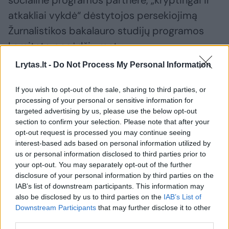
socialinė programos partnerė, „kryptingai ir
atkakliai vykdė“ dėstytojos persekiojimą
Žurnalistikos bakalauro studijų programos
komiteto posėdžių metu.
Lrytas.lt -
Do Not Process My Personal Information
Susiję straipsniai
If you wish to opt-out of the sale, sharing to third parties, or
processing of your personal or sensitive information for
targeted advertising by us, please use the below opt-out
section to confirm your selection. Please note that after your
opt-out request is processed you may continue seeing
interest-based ads based on personal information utilized by
us or personal information disclosed to third parties prior to
your opt-out. You may separately opt-out of the further
disclosure of your personal information by third parties on the
IAB’s list of downstream participants. This information may
also be disclosed by us to third parties on the
IAB’s List of
Downstream Participants
that may further disclose it to other
Lietuvos žurnalistų sąjungos
D. Radzev
third parties.